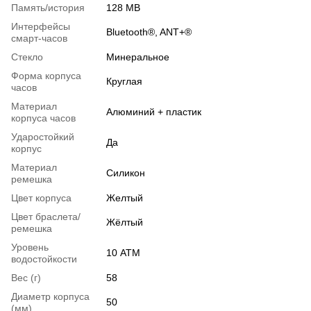
Память/история
128 MB
Интерфейсы
Bluetooth®, ANT+®
смарт-часов
Стекло
Минеральное
Форма корпуса
Круглая
часов
Материал
Алюминий + пластик
корпуса часов
Ударостойкий
Да
корпус
Материал
Силикон
ремешка
Цвет корпуса
Желтый
Цвет браслета/
Жёлтый
ремешка
Уровень
10 АТМ
водостойкости
Вес (г)
58
Диаметр корпуса
50
(мм)