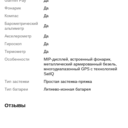
Garmin Pay
Да
Фонарик
Да
Компас
Да
Барометрический
Да
альтиметр
Акселерометр
Да
Гироскоп
Да
Термометр
Да
Особенности
MIP-дисплей, встроенный фонарик,
металлический армированный безель,
многодиапазонный GPS с технологией
SatIQ
Тип застежки
Простая застежка-пряжка
Тип батареи
Литиево-ионная батарея
Отзывы