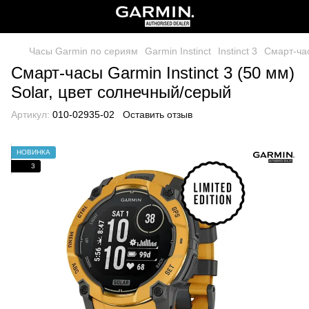
Часы Garmin по сериям
Garmin Instinct
Instinct 3
Смарт-час
Смарт-часы Garmin Instinct 3 (50 мм)
Solar, цвет солнечный/серый
Артикул:
010-02935-02
Оставить отзыв
НОВИНКА
3