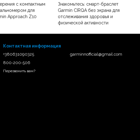
ерения с компактным
Знакомьтесь: смарт-браслет
дальномером для
Garmin CIRQA без экрана для
min Approach Z10
отслеживания здоровья и
физической активности
Контактная информация
+380631090325
garminnofficial@gmail.com
800-200-506
Перезвонить вам?