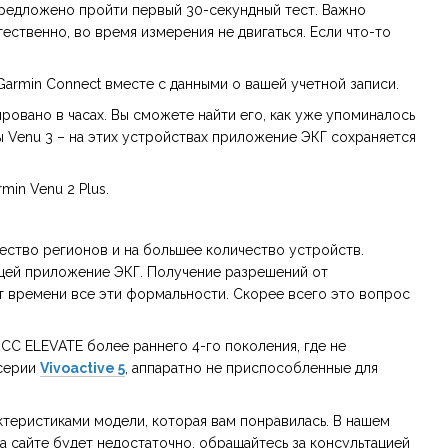
предложено пройти первый 30-секундный тест. Важно
тественно, во время измерения не двигаться. Если что-то
armin Connect вместе с данными о вашей учетной записи.
овано в часах. Вы сможете найти его, как уже упоминалось
 Venu 3 – на этих устройствах приложение ЭКГ сохраняется
min Venu 2 Plus.
ество регионов и на большее количество устройств.
щей приложение ЭКГ. Получение разрешений от
ут времени все эти формальности. Скорее всего это вопрос
СС ELEVATE более раннего 4-го поколения, где не
 серии
Vivoactive 5
, аппаратно не приспособленные для
актеристиками модели, которая вам понравилась. В нашем
 сайте будет недостаточно, обращайтесь за консультацией