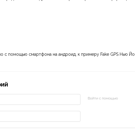
о с помощью смартфона на андроид, к примеру Fake GPS Нью Йорк
рий
Войти с помощью