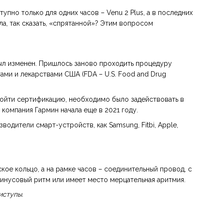
пно только для одних часов – Venu 2 Plus, а в последних
а, так сказать, «спрятанной»? Этим вопросом
был изменен. Пришлось заново проходить процедуру
ми и лекарствами США (FDA – U.S. Food and Drug
ойти сертификацию, необходимо было задействовать в
компания Гармин начала еще в 2021 году.
дители смарт-устройств, как Samsung, Fitbi, Apple,
ое кольцо, а на рамке часов – соединительный провод, с
инусовый ритм или имеет место мерцательная аритмия.
иступы.