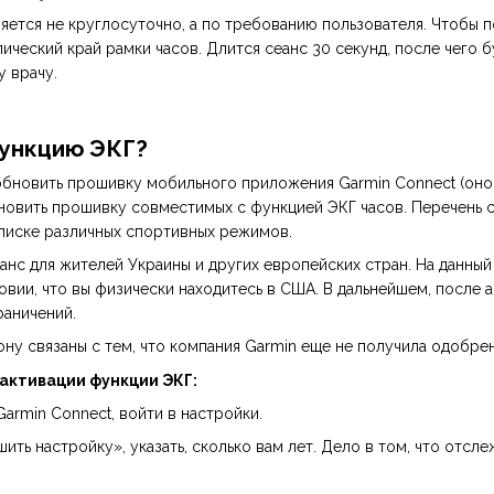
ется не круглосуточно, а по требованию пользователя. Чтобы по
ический край рамки часов. Длится сеанс 30 секунд, после чего
у врачу.
функцию ЭКГ?
обновить прошивку мобильного приложения Garmin Connect (оно 
бновить прошивку совместимых с функцией ЭКГ часов. Перечень 
писке различных спортивных режимов.
анс для жителей Украины и других европейских стран. На данны
вии, что вы физически находитесь в США. В дальнейшем, после 
раничений.
ону связаны с тем, что компания Garmin еще не получила одобр
 активации функции ЭКГ:
armin Connect, войти в настройки.
ить настройку», указать, сколько вам лет. Дело в том, что отс