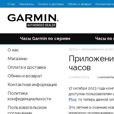
Перейти к основному контенту
О нас
Магазины
Оплата и доставка
Обмен и возврат
Контактная 
Отзывы о магазине
Блог
Часы Garmin по сериям
Часы по
О нас
Garmin – авторизованный дилер
Приложение
Магазины
часов
Оплата и доставка
Обмен и возврат
1 ноября 2023
1 коммент
Контактная информация
17 октября 2023 года ком
Политика
доступна пользователям 
конфиденциальности
Plus
, то теперь данной о
Пользовательское
Это летние и осенние но
соглашение
аппаратно поддерживающ