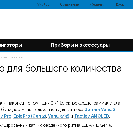
Сравнение
Укр
Рус
Желания
Вход
вигаторы
Приборы и аксессуары
ичества часов
о для большего количества
ли: наконец-то, функция ЭКГ (электрокардиограммы) стала
 были доступны только часы для фитнеса
Garmin Venu 2
​​7 Pro
,
Epix Pro (Gen 2)
,
Venu 3/3S
и
Tactix 7 AMOLED
.
фицированный датчик сердечного ритма ELEVATE Gen 5,