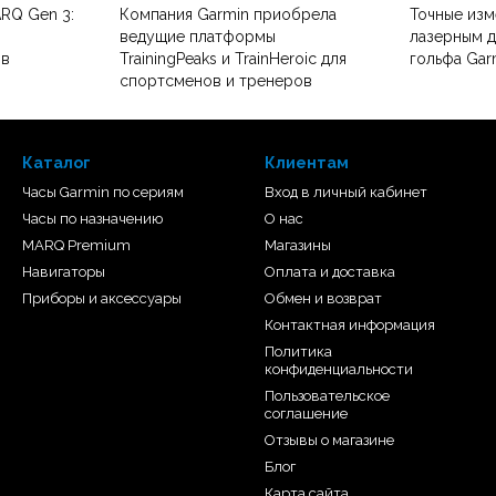
RQ Gen 3:
Компания Garmin приобрела
Точные изм
ведущие платформы
лазерным 
ов
TrainingPeaks и TrainHeroic для
гольфа Gar
спортсменов и тренеров
Каталог
Клиентам
Часы Garmin по сериям
Вход в личный кабинет
Часы по назначению
О нас
MARQ Premium
Магазины
Навигаторы
Оплата и доставка
Приборы и аксессуары
Обмен и возврат
Контактная информация
Политика
конфиденциальности
Пользовательское
соглашение
Отзывы о магазине
Блог
Карта сайта