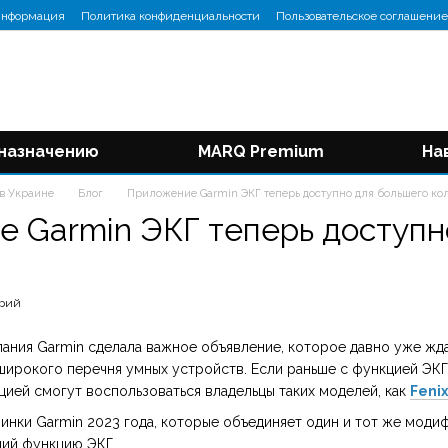
информация
Политика конфиденциальности
Пользовательское соглашение
 назначению
MARQ Premium
На
 в Украине
Блог
Приложение Garmin ЭКГ теперь доступно для большего кол
 Garmin ЭКГ теперь доступн
арий
пания Garmin сделала важное объявление, которое давно уже жда
широкого перечня умных устройств. Если раньше с функцией ЭКГ
пцией смогут воспользоваться владельцы таких моделей, как
Fenix 
винки Garmin 2023 года, которые объединяет один и тот же моди
ий функцию ЭКГ.