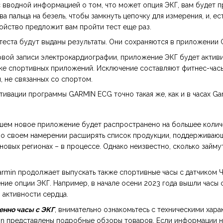
 вводной информацией о том, что может опция ЭКГ, вам будет 
а пальца на безель, чтобы замкнуть цепочку для измерения, и, ес
ойство предложит вам пройти тест еще раз.
теста будут выданы результаты. Они сохраняются в приложении G
вой записи электрокардиографии, приложение ЭКГ будет активир
ке спортивных приложений. Исключение составляют фитнес-часы
, не связанных со спортом.
тивации программы GARMIN ECG точно такая же, как и в часах Gar
йшем новое приложение будет распространено на большее колич
 о своем намерении расширять список продукции, поддерживаю
новых регионах – в процессе. Однако неизвестно, сколько займ
armin продолжает выпускать также спортивные часы с датчиком Ч
ие опции ЭКГ. Например, в начале осени 2023 года вышли часы
 активности сердца.
енно часы с ЭКГ
, внимательно ознакомьтесь с техническими хар
in представлены подробные обзоры товаров. Если информации на