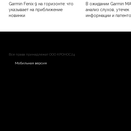
Garmin Fenix 9 на горизонте: что
В ожидании Garmin MA
указывает на приближение
анализ слухов, утечек
новинки
информации и патент
Все права принадлежат ООО КРОНОС24
Мобильная версия