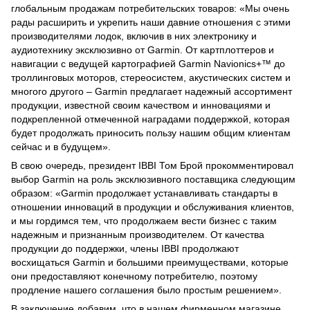
глобальным продажам потребительских товаров: «Мы очень
рады расширить и укрепить наши давние отношения с этими
производителями лодок, включив в них электронику и
аудиотехнику эксклюзивно от Garmin. От картплоттеров и
навигации с ведущей картографией Garmin Navionics+™ до
троллинговых моторов, стереосистем, акустических систем и
многого другого – Garmin предлагает надежный ассортимент
продукции, известной своим качеством и инновациями и
подкрепленной отмеченной наградами поддержкой, которая
будет продолжать приносить пользу нашим общим клиентам
сейчас и в будущем».
В свою очередь, президент IBBI Том Брой прокомментировал
выбор Garmin на роль эксклюзивного поставщика следующим
образом: «Garmin продолжает устанавливать стандарты в
отношении инноваций в продукции и обслуживания клиентов,
и мы гордимся тем, что продолжаем вести бизнес с таким
надежным и признанным производителем. От качества
продукции до поддержки, члены IBBI продолжают
восхищаться Garmin и большими преимуществами, которые
они предоставляют конечному потребителю, поэтому
продление нашего соглашения было простым решением».
В заключение добавим, что в нашем фирменном магазине