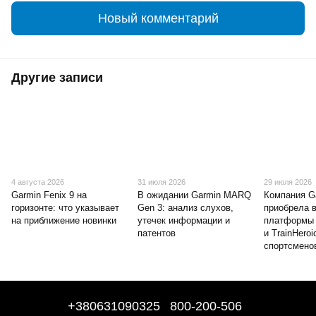
Новый комментарий
Другие записи
4 августа 2026
31 июля 2026
29 июля 2026
Garmin Fenix 9 на
В ожидании Garmin MARQ
Компания G
горизонте: что указывает
Gen 3: анализ слухов,
приобрела 
на приближение новинки
утечек информации и
платформы 
патентов
и TrainHeroi
спортсмено
+380631090325
800-200-506