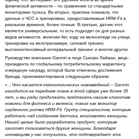
физической активности – по сравнению со стандартными
мониторами пульса. Во-вторых, практика показала, что
данные о ЧСС и тренировках, предоставляемые HRM-Fit в
реальном времени, более точные. В-третьих, датчик этот
является универсальным, то есть подходит он для разных
видов активности, включая бег, езду на велосипеде на улице,
тренировки на велотренажере, силовой тренинг,
высокоинтенсивный интервальный тренинг и многое другое.
Руководство компании Garmin в лице Сьюзан Лайман, вице-
президента по глобальному потребительскому маркетингу,
очередную награду, которой были отмечены достижения
бренда, прокомментировала следующим образом:
«…Что касается технологических нововведений – Garmin
находится на переднем плане в этой сфере уже более 35
лет, и мы рады продолжать предлагать нашим клиентам
новинки для фитнеса и велнеса, такие как монитор
сердечного ритма HRM-Fit. Группу специалистов, которые
работали над созданием датчика, возглавляли женщины.
Нашей целью было разработать продукт, которым
захотят пользоваться другие женщины. Благодаря
инновациям у нас получилось, что подтверждает эта