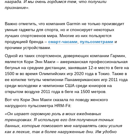
награда. И мы очень гордимся тем, что получили
признание».
Важно отметить, что компания Garmin не только производит
умные гаджеты для спорта, но и спонсирует некоторых
лучших спортсменов мира. Многие из них пользуются
продукцией бренда –
смарт-часами
,
пульсометрами
и
прочими устройствами.
Одной из таких спортсменок, доверяющих компании Гармин,
является Кори Энн Макги – американская профессиональная
бегунья на средние дистанции, занявшая 12-е место в беге на
1500 м во время Олимпийских игр 2020 года в Токио. Также в
ее копилке титулы чемпионки Панамериканских игр 2011 года
среди молодежи и чемпионки США среди юниоров на
открытом воздухе 2011 года в беге на 1500 метров.
Вот что Кори Энн Макги сказала по поводу женского
нагрудного пульсометра HRM-Fit:
«Он играет огромную роль в моих ежедневных
тренировках. Я использую его для получения точных
данных, которые помогают мне направлять свои усилия
как в легкие, так в более нагруженные дни. Им удобно