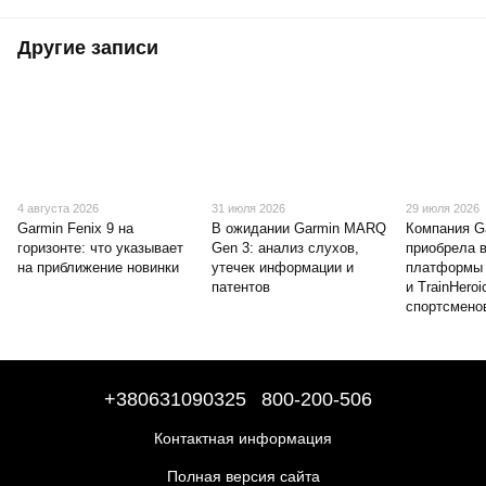
Другие записи
4 августа 2026
31 июля 2026
29 июля 2026
Garmin Fenix 9 на
В ожидании Garmin MARQ
Компания G
горизонте: что указывает
Gen 3: анализ слухов,
приобрела 
на приближение новинки
утечек информации и
платформы 
патентов
и TrainHeroi
спортсмено
+380631090325
800-200-506
Контактная информация
Полная версия сайта