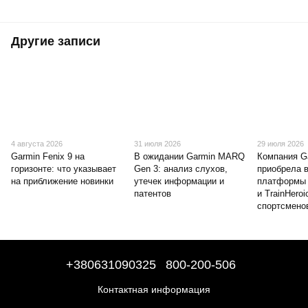
Другие записи
4 августа 2026
31 июля 2026
29 июля 2026
Garmin Fenix 9 на
В ожидании Garmin MARQ
Компания G
горизонте: что указывает
Gen 3: анализ слухов,
приобрела 
на приближение новинки
утечек информации и
платформы 
патентов
и TrainHeroi
спортсмено
+380631090325
800-200-506
Контактная информация