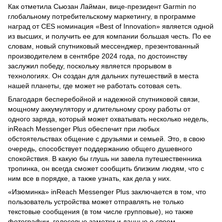
Как отметила Сьюзан Лайман, вице-президент Garmin по
глобальному потребительскому маркетингу, в программе
наград от CES номинация «Best of Innovation» является одной
из высших, и получить ее для компании большая честь. По ее
словам, новый спутниковый мессенджер, презентованный
производителем в сентябре 2024 года, по достоинству
заслужил победу, поскольку является прорывом в
технологиях. Он создан для дальних путешествий в места
нашей планеты, где может не работать сотовая сеть.
Благодаря бесперебойной и надежной спутниковой связи,
мощному аккумулятору и длительному сроку работы от
одного заряда, который может охватывать несколько недель,
inReach Messenger Plus обеспечит при любых
обстоятельствах общение с друзьями и семьей. Это, в свою
очередь, способствует поддержанию общего душевного
спокойствия. В какую бы глушь ни завела путешественника
тропинка, он всегда сможет сообщить близким людям, что с
ним все в порядке, а также узнать, как дела у них.
«Изюминка» inReach Messenger Plus заключается в том, что
пользователь устройства может отправлять не только
текстовые сообщения (в том числе групповые), но также
фотографии, голосовые заметки и данные о своем