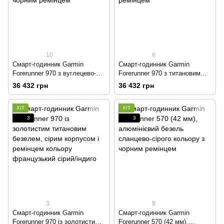
10
6
Смарт-годинник Garmin
Смарт-годинник Garmin
Forerunner 970 з вуглецево-
Forerunner 970 з титановим
сірим титановим безелем
безелем, корпусом кольору
36 432 грн
36 432 грн
DLC, чорним корпусом і
білого каменю і біло-жовтим
чорним ремінцем
ремінцем
ХІТ
ХІТ
3
3
3
9
Смарт-годинник Garmin
Смарт-годинник Garmin
Forerunner 970 із золотистим
Forerunner 570 (42 мм),