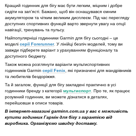
Кращий годинник для бігу має бути легким, міцним і добре
сидіти на зап'ясті. Бажано, щоб він оснащувався ємним
акумулятором та чітким великим дисплеєм. Під час перегляду
доступних спортивних функцій варто звернути увагу на опції
навігації, тренувань та пульсу.
Найпопулярніші годинники Garmin для бігу сьогодні – це
моделі
серії Forerunner
. У лінійці безліч моделей, тому ви
завжди підберете варіант з урахуванням функціоналу та
доступного бюджету.
Також можна розглянути варіанти мультиспортивних
годинників Garmin
серії Fenix
, які призначені для мандрівників
та любителів бездоріжжя.
Та й загалом, функції для бігу закладені практично в усі
годинники бренду з категорії
мультиспорт
. Про те, як працює
розумний годинник, ви можете дізнатися в деталях,
перейшовши в описи товарів.
В інтернет-магазині garminn.com.ua у вас є можливість
купити годинник Гармін для бігу з гарантією від
виробника. Організуємо швидку доставку.