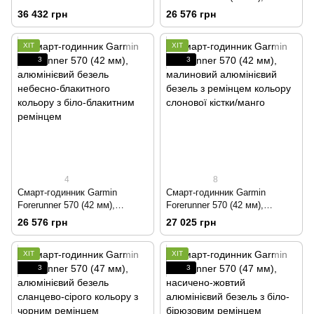
титановим безелем, сірим
алюмінієвий безель сланцево-
36 432 грн
26 576 грн
корпусом і ремінцем кольору
сірого кольору з чорним
французький сірий/індиго
ремінцем
ХІТ
ХІТ
3
3
4
8
Смарт-годинник Garmin
Смарт-годинник Garmin
Forerunner 570 (42 мм),
Forerunner 570 (42 мм),
алюмінієвий безель небесно-
малиновий алюмінієвий
26 576 грн
27 025 грн
блакитного кольору з біло-
безель з ремінцем кольору
блакитним ремінцем
слонової кістки/манго
ХІТ
ХІТ
3
3