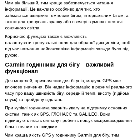
Чим він більший, тим краще забезпечується читання
інформації. Це важливо особливо для тих, хто
займається швидким темповим бігом, інтервальним бігом, а
також для тренувань зранку або ввечері в умовах нестачі
сонячного світла.
Корисною функцією також є можливість
налаштувати тренувальні поля для обраної дисципліни, щоб
під час навчання найважливіша інформація завжди була під
рукою.
Garmin годинники для бігу – важливий
функціонал
Для моделей, призначених для бігунів, модуль GPS має
ключове значення. Він надає інформацію в режимі реального
часу про вашу швидкість бігу, середній темп, висоту (підйом/
спуск) та пройдену відстань.
При купівлі годинника зверніть увагу на підтримку основних
систем, таких як GPS, ГЛОНАСС та GALILEO. Вони
підвищують якість сигналу і роблять пошук місцезнаходження
більш точним та швидким.
Чим краща якість GPS у годиннику Garmin для бігу, тим