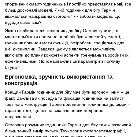
спортивних смарт-годинникыв і постійно представляє нові, все
більш досконалі моделі. Який годинник для бігу Гармін
вважається найкращим сьогодні? Як вибрати модель, що
підійде саме вам?
Якщо ви збираєтеся годинник для бігу Garmin купити, то
маєте пам'ятати наступне: щоб він був корисний у спорті,
годинник повинен мати функції, розроблені спеціально для
цієї дисципліни. Завдяки цьому з'являється можливість
включити до плану конкретні аспекти тренувань та зробити їх
ефективнішими. Які ж найважливіші параметри з погляду
бігуна?
Ергономіка, зручність використання та
конструкція
Кращий Гармін годинник для бігу має бути ергономічним – це
факт. Важлива як посадка та фіксація годинника на зап'ясті,
так і його конструкція. Гарне прилягання годинника до шкіри –
гарантія того, що він не викличе появи подряпин і
подразнення.
Стосовно розумних годинників Гармін для бігу також важливий
більш точний вимір пульсу. Технологія фотоплетизмографії,