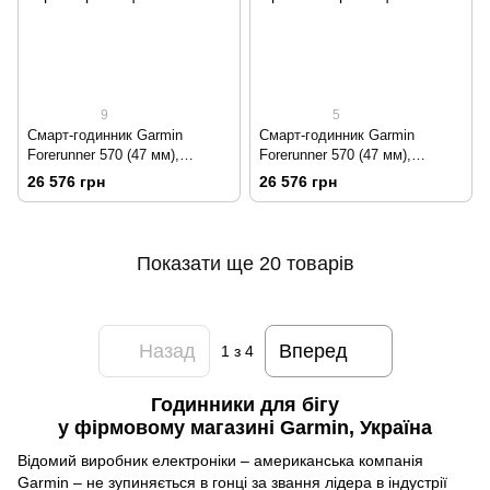
9
5
Смарт-годинник Garmin
Смарт-годинник Garmin
Forerunner 570 (47 мм),
Forerunner 570 (47 мм),
алюмінієвий безель сланцево-
насичено-жовтий алюмінієвий
26 576 грн
26 576 грн
сірого кольору з чорним
безель з біло-бірюзовим
ремінцем
ремінцем
Показати ще 20 товарів
Назад
Вперед
1
з 4
Годинники для бігу
у фірмовому магазині Garmin, Україна
Відомий виробник електроніки – американська компанія
Garmin – не зупиняється в гонці за звання лідера в індустрії