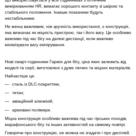
що використовується у всіх годинниках з оптичним
вимірюванням HR, вимагає хорошого контакту зі шкірою та
стабільного положення. Інакше показники будуть
нестабільними.
Не менш важливим, ніж зручність використання, є конструкція,
яка визначає як міцність пристрою, так і його вагу. Це особливо
важливо під час бігу на далекі дистанції, коли важливо
мінімізувати вагу екіпірування.
Нові смарт-годинники Гармін для бігу, ціна яких залежить від
моделі та серії, виготовлені з дуже легких та міцних матеріалів.
Найчастіше це:
сталь із DLC-покриттям;
титан;
авіаційний алюміній;
армовані полімери.
Міцна конструкція особливо важлива під час гірських походів,
марафонського бігу та інших активностей на свіжому повітрі.
Говорячи про конструкцію, не можна не згадати і про дисплей.