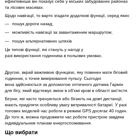
ефективніше він показує себе у міських забудованих районах
та лісових масивах.
Щодо навігації, то варто згадати додаткові функції, серед яких:
пошук дороги назад;
можливість навігації за завантаженим маршрутом;
пошук альтернативних шляхів
Це типові функції, які стануть у нагоді у
разі використання годинника в польових умовах.
Другою, вкрай важливою функцією, яку повинен мати біговий
годинник, є точне вимірювання пульсу. Сьогодні
вона здійснюється за допомогою оптичного датчика Гармін
для бігу, який відстежує зміни в об'ємі крові в області зап'ястя.
Бігуни, які часто тренуються або бігають на довгі дистанції,
мають приділяти особливу увагу витривалості батареї. У разі
топових моделей час роботи в режимі GPS досягає 40 годин.
До того ж, можна продовжити час роботи пристрою завдяки
індивідуальним планам енергоспоживання.
Що вибрати