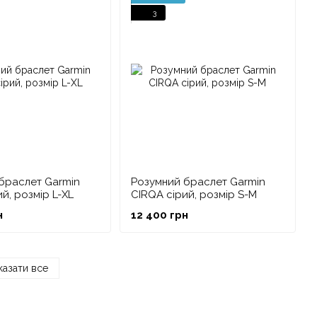
3
браслет Garmin
Розумний браслет Garmin
й, розмір L-XL
CIRQA сірий, розмір S-M
н
12 400 грн
азати все