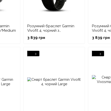
armin
Розумний браслет Garmin
Розумний 
ll/Medium
Vivofit 4, чорний з
Vivofit 4, 
блискітками Small/Medium
Small/Me
3 839 грн
3 839 грн
3
3