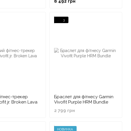
8 492 грн
3
ітнес-трекер
Браслет для фітнесу Garmin
fit jr. Broken Lava
Vivofit Purple HRM Bundle
2 799 грн
НОВИНКА