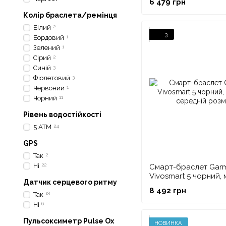
6 479 грн
Колір браслета/ремінця
Білий
2
3
Бордовий
1
Зелений
1
Сірий
2
Синій
3
Фіолетовий
3
Червоний
1
Чорний
11
Рівень водостійкості
5 ATM
24
GPS
Так
2
Ні
22
Смарт-браслет Gar
Vivosmart 5 чорний,
Датчик серцевого ритму
середній розмір
8 492 грн
Так
18
Ні
6
Пульсоксиметр Pulse Ox
НОВИНКА