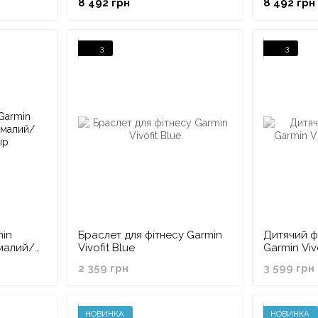
8 492 грн
8 492 грн
3
3
min
Браслет для фітнесу Garmin
Дитячий ф
 малий/
Vivofit Blue
Garmin Vivo
2 359 грн
3 599 грн
НОВИНКА
НОВИНКА