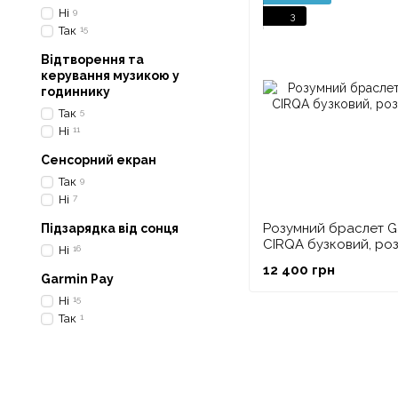
Ні
9
3
Так
15
Відтворення та
керування музикою у
годиннику
Так
5
Ні
11
Сенсорний екран
Так
9
Ні
7
Розумний браслет G
Підзарядка від сонця
CIRQA бузковий, роз
Ні
16
12 400 грн
Garmin Pay
Ні
15
Так
1