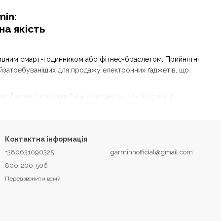
in:
на якість
тивним смарт-годинником або фітнес-браслетом. Прийнятні
найзатребуваніших для продажу електронних ґаджетів, що
т Гармін і чому так багато людей хочуть його мати.
 класичний годинник, але окрім відображення дати або
кроки, частоту серцевих скорочень, параметри сну тощо.
аходиться поруч.
Контактна інформація
уар призначений винятково для активних людей, які
+380631090325
garminnofficial@gmail.com
800-200-506
Передзвонити вам?