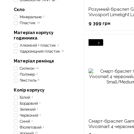
Розумний браслет G
Скло
Vivosport Limelight 
Мінеральне
2
Пластик
14
9 399 грн
Матеріал корпусу
годинника
3
Алюміній + пластик
3
Удароміцний пластик
21
Матеріал ремінця
Силікон
14
Полімер
2
Текстиль
8
Колір корпусу
Білий
2
Бордовий
1
Зелений
1
Червоний
1
Смарт-браслет Gar
Синій
1
Vivosmart 4 червони
Фіолетовий
1
золотий, Small/Med
Чорний
17