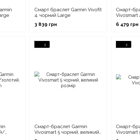
armin
Смарт браслет Garmin Vivofit
Смарт-бра
Large
4, чорний Large
Vivosmart
Large
3 839 грн
6 479 грн
3
3
min
Смарт-браслет Garmin
Смарт-бра
й/
Vivosmart 5 чорний, великий
Vivosmart 
ium
розмір