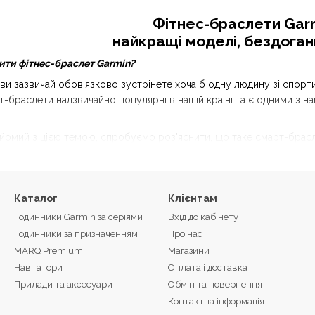
Фітнес-браслети Garm
найкращі моделі, бездоган
пити фітнес-браслет Garmin?
 ви зазвичай обов'язково зустрінете хоча б одну людину зі спор
рт-браслети надзвичайно популярні в нашій країні та є одними з 
айомий з цією темою, спробуємо роз'яснити, що таке смарт-брасле
озумний браслет») – невеликий електронний гаджет, який замінює
нашу щоденну активність і вибрані параметри здоров'я, зокрема, 
ет відображає сповіщення з вашого мобільного телефона, який зн
Каталог
Клієнтам
 браслет» або «фітнес-браслет Garmin» передбачає, що цей аксес
Годинники Garmin за серіями
Вхід до кабінету
ортом, насправді це не зовсім так.
Годинники за призначенням
Про нас
MARQ Premium
Магазини
 браслет: можливості та переваги
Навігатори
Оплата і доставка
купити який ми пропонуємо, здебільшого призначений для того,
Прилади та аксесуари
Обмін та повернення
ача більше рухатися і свідомо вести здоровий спосіб життя.
Контактна інформація
ий на абсолютно звичайних користувачів з різними потребами і