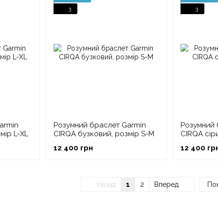
3
3
armin
Розумний браслет Garmin
Розумний 
мір L-XL
CIRQA бузковий, розмір S-M
CIRQA сіри
12 400 грн
12 400 гр
Назад
1
2
Вперед
Пок