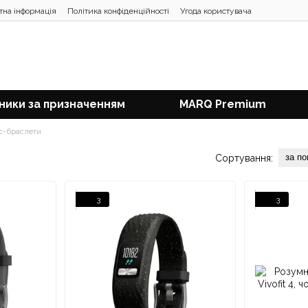
тна інформація
Політика конфіденційності
Угода користувача
ники за призначенням
MARQ Premium
с-браслети
за п
Сортування:
3
3