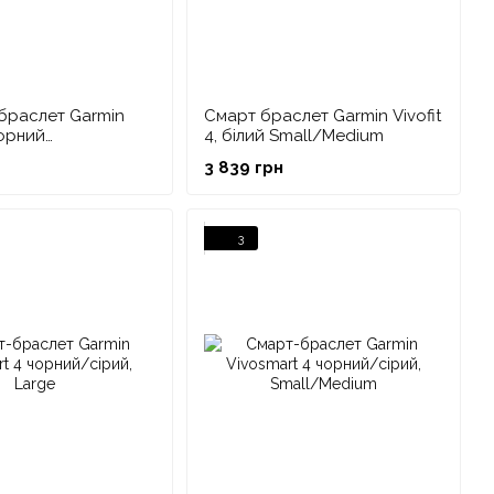
браслет Garmin
Смарт браслет Garmin Vivofit
чорний
4, білий Small/Medium
dium
3 839 грн
3