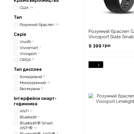
Країна виробництва
США
24
Тип
Розумний браслет
24
Розумний браслет G
Серія
Vivosport Slate Sma
Vivofit
7
9 399 грн
Vivosmart
7
Vivosport
2
CIRQA
8
3
Тип дисплея
Кольоровий
6
Монохромний
10
Без екрана
8
Інтерфейси смарт-
годинника
ANT+
2
Bluetooth
1
Bluetooth® Smart,
ANT+®
14
Bluetooth®, ANT+®
7