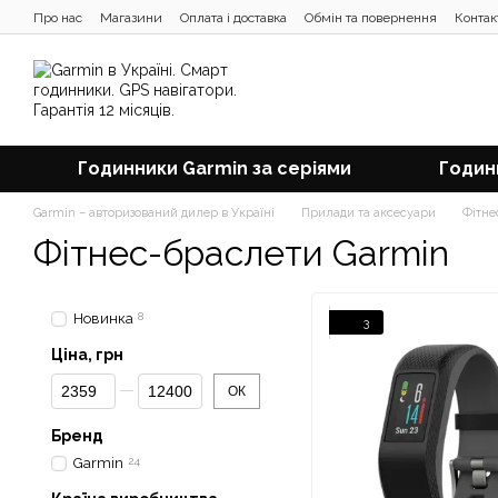
Перейти до основного контенту
Про нас
Магазини
Оплата і доставка
Обмін та повернення
Контак
Відгуки про магазин
Блог
Годинники Garmin за серіями
Годин
Garmin – авторизований дилер в Україні
Прилади та аксесуари
Фітне
Фітнес-браслети Garmin
Новинка
8
3
Ціна, грн
Від Ціна, грн
До Ціна, грн
ОК
Бренд
Garmin
24