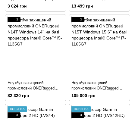
мм), колір шовковиця/темна
3 024 грн
13 499 грн
бронза
3
3
Ноутбук захищений
Ноутбук захищений
промисловий ONERugged
промисловий ONERugged
N14T Windows 14'' на базі
N15T Windows 15.6'' на базі
82 320 грн
105 000 грн
процесора Intel® Core™ i5-
процесора Intel® Core™ i7-
1135G7
1165G7
НОВИНКА
НОВИНКА
3
3