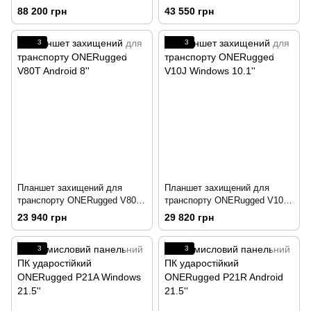
N15T Windows 15.6'' на базі
Windows 8''
88 200 грн
43 550 грн
процесора Intel® Core™ i5-
1135G7
3
3
Планшет захищений для
Планшет захищений для
транспорту ONERugged V80T
транспорту ONERugged V10J
Android 8''
Windows 10.1''
23 940 грн
29 820 грн
3
3