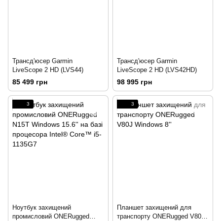
Трансд'юсер Garmin
Трансд'юсер Garmin
LiveScope 2 HD (LVS44)
LiveScope 2 HD (LVS42HD)
85 499 грн
98 995 грн
3
3
Ноутбук захищений
Планшет захищений для
промисловий ONERugged
транспорту ONERugged V80J