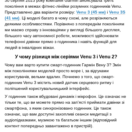
30 серпня 2023 року компанія Garmin анонсувала третє
покоління в межах фітнес-лінійки розумних годинників Venu.
Представлено два варіанти розміру:
Venu 3 (45 мм)
і
Venu 3S
(41 мм)
. Ці моделі багато в чому схожі, але розрізняються
деякими особливостями. Порівняно з попереднім поколінням
ми маємо справу з інноваціями у вигляді більшого дисплея,
більшого часу автономної роботи, можливості здійснювати
телефонні дзвінки прямо з годинника і навіть функцій для
людей в інвалідних візках.
У чому різниця між серіями Venu 3 і Venu 2?
Чому вам варто купити смарт-годинник Гармін Вену 3? Змін
між поколіннями моделей просто море і, за відгуками
користувачів, вельми вдалих. Почнемо з того, що смарт-
годинник Venu 3 містить новий датчик серцевого ритму і
поліпшений користувальницький інтерфейс.
У годинник також вбудовані динамік і мікрофон. Це означає не
тільки те, що ви можете прямо на зап'ясті приймати дзвінки зі
смартфона, з яким синхронізовано годинник. Це також
означає, що вам доступні захопливі сеанси медитації з
аудіопідказками, музикою та багатьом іншим (відповідний
контент попередньо завантажено в пристрій).