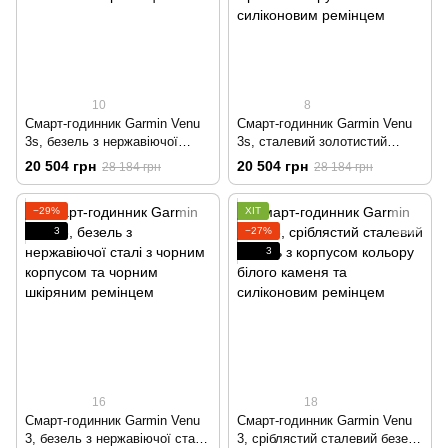
10
8
Смарт-годинник Garmin Venu
Смарт-годинник Garmin Venu
3s, безель з нержавіючої
3s, сталевий золотистий
сталі з корпусом кольору
безель з корпусом
20 504 грн
20 504 грн
28 184 грн
28 184 грн
гальки та силіконовим
французького сірого кольору
ремінцем
та силіконовим ремінцем
−29%
ХІТ
3
−27%
3
16
18
Смарт-годинник Garmin Venu
Смарт-годинник Garmin Venu
3, безель з нержавіючої сталі
3, сріблястий сталевий безель