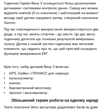
Годинник Гармін Вену 3 оснащується більш досконалими
датчиками і системами контролю даних. Серед них можна
виділити новітній (5-го покоління) і найточніший на момент
виходу серії датчик серцевого ритму, створений компанією
Garmin.
Під час повсякденного використання використовується два
діоди, а під час занять спортом – до шести. Це дає змогу
годиннику досягати ще точніших результатів вимірювань
пульсу. Датчик у нижній частині годинника має металеві
елементи, що свідчить про те, що цей пристрій оснащено
функцією вимірювання ЕКГ.
Крім того, набір датчиків Вену 3 включає:
• GPS, Galileo і ГЛОНАСС для навігації;
• пульсоксиметр;
• компас;
• барометричний висотомір;
• гіроскоп і акселерометр.
Збільшений термін роботи на одному заряді
Третє покоління Venu заслуговує додаткових балів за дуже