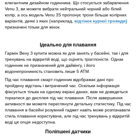
елегантним дизайном годинника. Що стосується забарвлення
Venu 3, ви можете вибрати нейтральний чорний або білий
колір, а ось модель Venu 3S пропонує трохи більше колірних
варіантів, деякі з яких (наприклад,
відтінок курної троянди)
призначені тільки для жінок.
Ідеально для плавання
Гармін Вену 3 купити можна як для занять у басейні, так і для
тренувань на відкритій воді, що оцінять тріатлоністи. Однак
годинник не призначений для дайвінгу, і його
водонепроникність становить лише 5 АТМ.
Під час плавання смарт-годинник відображає дані про
пройдену відстань і витрачений час. Оскільки інформація
фіксується тільки на одному екрані даних, вам не доведеться
торкатися до дисплея під час плавання. Після завершення
активності ви можете переглянути детальну статистику. Під час
плавання в басейні розумний гаджет навіть може розпізнавати
стиль плавання користувача, але під час тренувань у відкритій
воді ця опція недоступна.
Поліпшені датчики