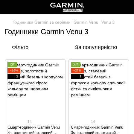
Годинники Garmin за серіями
Garmin Venu
Venu 3
Годинники Garmin Venu 3
Фільтр
За популярністю
ХІТ
ХІТ
−29%
−27%
3
3
14
14
Смарт-годинник Garmin Venu
Смарт-годинник Garmin Venu
3s, золотистий сталевий
3s, сталевий золотистий