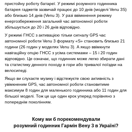
пристойну роботу батареї. У режимі розумного годинника
батарея гаджетів зазвичай працює до 10 днів (моделі Venu 3S)
або близько 14 днів (Venu 3). У разі ввімкнення режиму
енергозбереження загальний час автономної роботи
збільшується до 20 і 26 днів відповідно.
У режимі ГНСС з активацією тільки сигналу GPS час
автономної роботи Venu 3 формату «S» становить близько 21
години (26 годин у моделях Venu 3). А якщо ввімкнути
навігаційну опцію ГНСС з усіма системами – 15 і 20 годин
відповідно. Це означає, що годинник може легко збирати дані
та статистику денного походу в гори або тривалої поїздки на
велосипеді.
Якщо ви слухаєте музику і відстежуєте свою активність з
увімкненим GPS, час автономної роботи становитиме
максимум 8 годин для маленького годинника або 11 годин для
більшої моделі. Тож це ще один крок уперед порівняно з
попереднім поколінням.
Кому ми б порекомендували
розумний годинник Гармін Вену 3 в Україні?