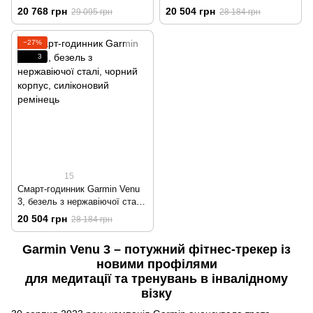
з чорним корпусом та чорним
з корпусом кольору білого
20 768 грн
20 504 грн
29 095 грн
28 184 грн
шкіряним ремінцем
каменя та силіконовим
ремінцем
−27%
3
15
Смарт-годинник Garmin Venu
3, безель з нержавіючої сталі,
чорний корпус, силіконовий
20 504 грн
28 184 грн
ремінець
Garmin Venu 3 – потужний фітнес-трекер із
новими профілями
для медитації та тренувань в інвалідному
візку