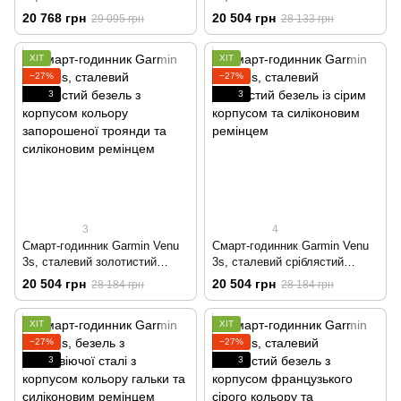
безель з корпусом
безель з корпусом кольору
20 768 грн
20 504 грн
29 095 грн
28 133 грн
французького сірого кольору
слонової кістки та
та шкіряним ремінцем
силіконовим ремінцем
ХІТ
ХІТ
−27%
−27%
3
3
3
4
Смарт-годинник Garmin Venu
Смарт-годинник Garmin Venu
3s, сталевий золотистий
3s, сталевий сріблястий
безель з корпусом кольору
безель із сірим корпусом та
20 504 грн
20 504 грн
28 184 грн
28 184 грн
запорошеної троянди та
силіконовим ремінцем
силіконовим ремінцем
ХІТ
ХІТ
−27%
−27%
3
3