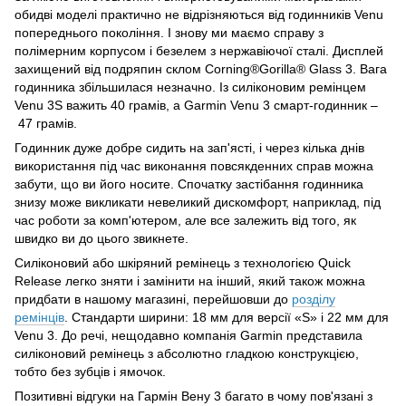
обидві моделі практично не відрізняються від годинників Venu
попереднього покоління. І знову ми маємо справу з
полімерним корпусом і безелем з нержавіючої сталі. Дисплей
захищений від подряпин склом Corning®Gorilla® Glass 3. Вага
годинника збільшилася незначно. Із силіконовим ремінцем
Venu 3S важить 40 грамів, а Garmin Venu 3 смарт-годинник –
47 грамів.
Годинник дуже добре сидить на зап'ясті, і через кілька днів
використання під час виконання повсякденних справ можна
забути, що ви його носите. Спочатку застібання годинника
знизу може викликати невеликий дискомфорт, наприклад, під
час роботи за комп'ютером, але все залежить від того, як
швидко ви до цього звикнете.
Силіконовий або шкіряний ремінець з технологією Quick
Release легко зняти і замінити на інший, який також можна
придбати в нашому магазині, перейшовши до
розділу
ремінців
. Стандарти ширини: 18 мм для версії «S» і 22 мм для
Venu 3. До речі, нещодавно компанія Garmin представила
силіконовий ремінець з абсолютно гладкою конструкцією,
тобто без зубців і ямочок.
Позитивні відгуки на Гармін Вену 3 багато в чому пов'язані з