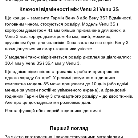
Ключові відмінності між Venu 3 і Venu 3S
Що краще – замовити Гармін Вену 3 або Вену 3S? Відмінності,
головним чином, стосуються розміру. Модель Venu 3S з
корпусом діаметром 41 мм більше призначена для жінок, а
Venu 3 має корпус діаметром 45 мм, який, можливо,
зручнішим буде для чоловіків. Хоча загалом вся серія Вену 3
позиціонується як смарт-годинники унісекс.
У моделей також відрізняється розмір дисплея за діагоналлю:
30,4 мм у Venu 3S і 35,4 мм у Venu 3.
Ще однією відмінністю є тривалість роботи пристрою від
одного заряду батареї. У режимі розумного годинника
компактна модель 3S може працювати до 10 днів (або вдвічі
менше за умови постійно увімкненого екрана), а брендовий
годинник Гармін Вену 3 стандартного розміру – до двох тижнів.
Але про це докладніше ми розповімо далі.
Решта функцій обох версій годинника ідентичні.
Перший погляд
За якістю виготовлення і використовуваними матеріалами