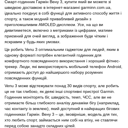
Смарт-годинник Гармін Вену 3, купити який ви можете зі
швидкою доставкою в інтернет-магазині garminn.com.ua,
ідеально поєднує в собі функції для активного способу життя і
спорту, а також модний привабливий дизайн з
приголомшливим AMOLED-дисплеєм. Усе, на що ви
дивитиметеся, включно з метриками із цифрами, матиме
приємний для очей вигляд, а зображення буде чітким і
яскравим у будь-яких умовах.
Це робить Venu 3 оптимальним гаджетом для людей, яким в
одному форматі потрібен елегантний годинник для
комфортного повсякденного використання і хороший фітнес-
трекер. Люди, які використовують мобільний телефон Android,
отримають доступ до найширшого набору розумних
повсякденних функцій.
Venu 3 може відстежувати понад 30 видів спорту, але робить
це не так глибоко, як деякі інші спортивні пристрої Garmin.
Годинник моніторять біг, швидкість, темп, ЧСС, але ви не
отримаєте більш глибокого аналізу динаміки бігу (наприклад,
час контакту із землею), який доступний в найкращих бігових
годинниках Гармін. Вену 3 – це, імовірніше, модель для тих,
хто любить спорт, займається ним собі на втіху, не ставлячи
перед собою занадто складних цілей.