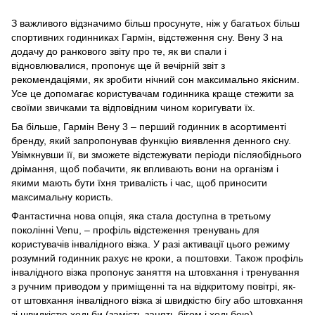
З важливого відзначимо більш просунуте, ніж у багатьох більш
спортивних годинниках Гармін, відстеження сну. Вену 3 на
додачу до ранкового звіту про те, як ви спали і
відновлювалися, пропонує ще й вечірній звіт з
рекомендаціями, як зробити нічний сон максимально якісним.
Усе це допомагає користувачам годинника краще стежити за
своїми звичками та відповідним чином коригувати їх.
Ба більше, Гармін Вену 3 – перший годинник в асортименті
бренду, який запропонував функцію виявлення денного сну.
Увімкнувши її, ви зможете відстежувати періоди післяобіднього
дрімання, щоб побачити, як впливають вони на організм і
якими мають бути їхня тривалість і час, щоб приносити
максимальну користь.
Фантастична нова опція, яка стала доступна в третьому
поколінні Venu, – профіль відстеження тренувань для
користувачів інвалідного візка. У разі активації цього режиму
розумний годинник рахує не кроки, а поштовхи. Також профіль
інвалідного візка пропонує заняття на штовхання і тренування
з ручним приводом у приміщенні та на відкритому повітрі, як-
от штовхання інвалідного візка зі швидкістю бігу або штовхання
зі швидкістю ходьби (замість занять бігом і ходьбою).