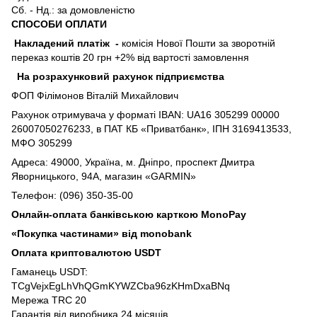
Сб. - Нд.: за домовленістю
СПОСОБИ ОПЛАТИ
Накладений платіж
-
комісія Нової Пошти за зворотній
переказ коштів 20 грн +2% від вартості замовлення
На розрахунковий рахунок підприємства
ФОП Філімонов Віталій Михайлович
Рахунок отримувача у форматі IBAN: UA16 305299 00000
26007050276233, в ПАТ КБ «Приватбанк», ІПН 3169413533,
МФО 305299
Адреса: 49000, Україна, м. Дніпро, проспект Дмитра
Яворницького, 94А, магазин «GARMIN»
Телефон: (096) 350-35-00
Онлайн-оплата банківською карткою MonoPay
«Покупка частинами» від monobank
Оплата криптовалютою USDT
Гаманець USDT:
TCgVejxEgLhVhQGmKYWZCba96zKHmDxaBNq
Мережа TRC 20
Гарантія від виробника 24 місяців.