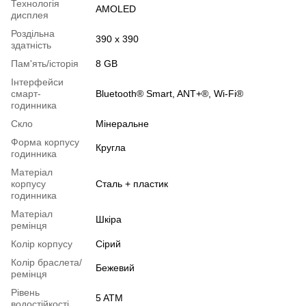
Технологія
AMOLED
дисплея
Роздільна
390 х 390
здатність
Пам'ять/історія
8 GB
Інтерфейси
смарт-
Bluetooth® Smart, ANT+®, Wi-Fi®
годинника
Скло
Мінеральне
Форма корпусу
Кругла
годинника
Матеріал
корпусу
Сталь + пластик
годинника
Матеріал
Шкіра
ремінця
Колір корпусу
Сірий
Колір браслета/
Бежевий
ремінця
Рівень
5 ATM
водостійкості