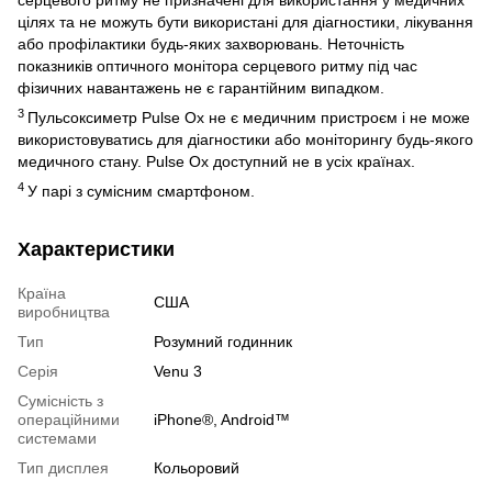
серцевого ритму не призначені для використання у медичних
цілях та не можуть бути використані для діагностики, лікування
або профілактики будь-яких захворювань. Неточність
показників оптичного монітора серцевого ритму під час
фізичних навантажень не є гарантійним випадком.
3
Пульсоксиметр Pulse Ox не є медичним пристроєм і не може
використовуватись для діагностики або моніторингу будь-якого
медичного стану. Pulse Ox доступний не в усіх країнах.
4
У парі з сумісним смартфоном.
Характеристики
Країна
США
виробництва
Тип
Розумний годинник
Серія
Venu 3
Сумісність з
операційними
iPhone®, Android™
системами
Тип дисплея
Кольоровий