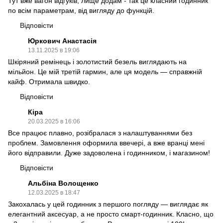
Тут вже вагон відгуків, лище додам - так це класний годинник
по всім параметрам, від вигляду до функцій.
Відповісти
Юркович Анастасія
13.11.2025 в 19:06
Шкіряний ремінець і золотистий безель виглядають на
мільйон. Це мій третій гармин, але ця модель — справжній
кайф. Отримала швидко.
Відповісти
Кіра
20.03.2025 в 16:06
Все працює плавно, розібралася з налаштуваннями без
проблем. Замовлення оформила ввечері, а вже вранці мені
його відправили. Дуже задоволена і годинником, і магазином!
Відповісти
Альбіна Волощенко
12.03.2025 в 18:47
Закохалась у цей годинник з першого погляду — виглядає як
елегантний аксесуар, а не просто смарт-годинник. Класно, що