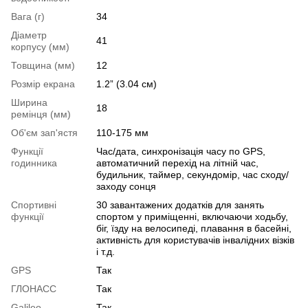
Вага (г)
34
Діаметр
41
корпусу (мм)
Товщина (мм)
12
Розмір екрана
1.2” (3.04 см)
Ширина
18
ремінця (мм)
Об'єм зап'ястя
110-175 мм
Функції
Час/дата, синхронізація часу по GPS,
годинника
автоматичний перехід на літній час,
будильник, таймер, секундомір, час сходу/
заходу сонця
Спортивні
30 завантажених додатків для занять
функції
спортом у приміщенні, включаючи ходьбу,
біг, їзду на велосипеді, плавання в басейні,
активність для користувачів інвалідних візків
і т.д.
GPS
Так
ГЛОНАСС
Так
Galileo
Так