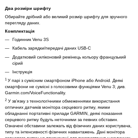
Два розміри шрифту
Обирайте дрібний або великий розмір шрифту для зручного
перегляду даних.
Комплектація
Годинник Venu 3S
Кабель зарядки/передачі даних USB-C
Додатковий силіконовий ремінець кольору французький
сірий
Інструкція
1
У парі з сумісним смартфоном iPhone або Android. Деякі
смартфони не сумісні з голосовими функціями Venu 3; див.
Garmin.com/VoiceFunctionality.
2
У зв’язку з технологічними обмеженнями використання
оптичних датчиків монітора серцевого ритму, якими
обладнанні портативні прилади GARMIN, деякі показання
серцевого ритму будуть неточними за певних обставин.
Означені обставини залежать від фізичних даних користувача,
типу та інтенсивності фізичних навантажень. Дані монітора