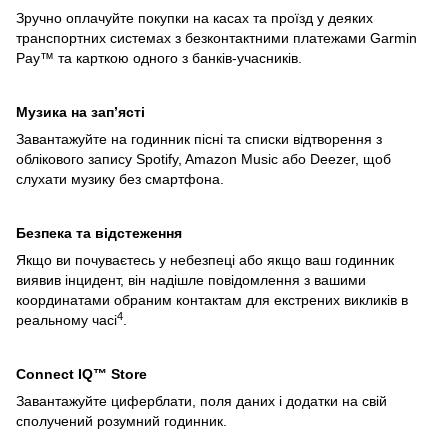
Зручно оплачуйте покупки на касах та проїзд у деяких
транспортних системах з безконтактними платежами Garmin
Pay™ та карткою одного з банків-учасників.
Музика на зап’ясті
Завантажуйте на годинник пісні та списки відтворення з
облікового запису Spotify, Amazon Music або Deezer, щоб
слухати музику без смартфона.
Безпека та відстеження
Якщо ви почуваєтесь у небезпеці або якщо ваш годинник
виявив інцидент, він надішле повідомлення з вашими
координатами обраним контактам для екстрених викликів в
4
реальному часі
.
Connect IQ™ Store
Завантажуйте циферблати, поля даних і додатки на свій
сполучений розумний годинник.