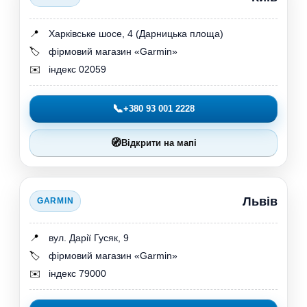
📍
Харківське шосе, 4 (Дарницька площа)
🏷️
фірмовий магазин «Garmin»
✉️
індекс 02059
📞
+380 93 001 2228
🧭
Відкрити на мапі
Львів
GARMIN
📍
вул. Дарії Гусяк, 9
🏷️
фірмовий магазин «Garmin»
✉️
індекс 79000