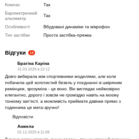
Компас
Так
Барометричний
Так
альтиметр
Особливості
Вбудовані динаміки та мікрофон
Тип застібки
Проста застібка-пряжка
Відгуки
14
Брагіна Каріна
31.03.2026 в 22:12
Довго вибирала між спортивними моделями, але коли
побачила цей золотистий безель у поєднанні зі шкіряним
ремінцем, зрозуміла - це воно. Він виглядає неймовірно
елегантно, дорого і зовсім не громіздко навіть на моєму
тонкому зап'ясті. а можливість приймати дзвінки прямо з
годинника це мега-зручно!
Відповісти
Анжела
02.12.2025 в 11:08