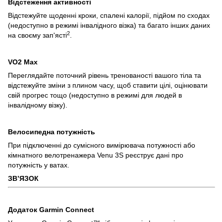
Відстеження активності
Відстежуйте щоденні кроки, спалені калорії, підйом по сходах
(недоступно в режимі інвалідного візка) та багато інших даних
2
на своєму зап'ясті
.
VO2 Max
Переглядайте поточний рівень тренованості вашого тіла та
відстежуйте зміни з плином часу, щоб ставити цілі, оцінювати
свій прогрес тощо (недоступно в режимі для людей в
інвалідному візку).
Велосипедна потужність
При підключенні до сумісного вимірювача потужності або
кімнатного велотренажера Venu 3S реєструє дані про
потужність у ватах.
ЗВ’ЯЗОК
Додаток Garmin Connect