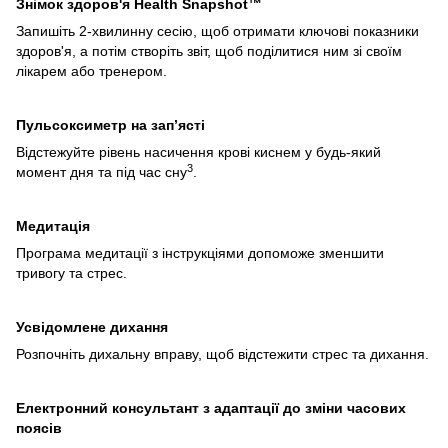
Знімок здоров'я Health Snapshot™
Запишіть 2-хвилинну сесію, щоб отримати ключові показники
здоров'я, а потім створіть звіт, щоб поділитися ним зі своїм
лікарем або тренером.
Пульсоксиметр на зап’ясті
Відстежуйте рівень насичення крові киснем у будь-який
3
момент дня та під час сну
.
Медитація
Програма медитації з інструкціями допоможе зменшити
тривогу та стрес.
Усвідомлене дихання
Розпочніть дихальну вправу, щоб відстежити стрес та дихання.
Електронний консультант з адаптації до зміни часових
поясів