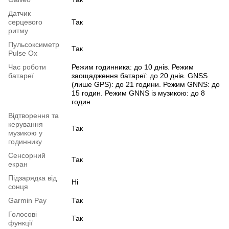
Датчик
серцевого
Так
ритму
Пульсоксиметр
Так
Pulse Ox
Час роботи
Режим годинника: до 10 днів. Режим
батареї
заощадження батареї: до 20 днів. GNSS
(лише GPS): до 21 години. Режим GNNS: до
15 годин. Режим GNNS із музикою: до 8
годин
Відтворення та
керування
Так
музикою у
годиннику
Сенсорний
Так
екран
Підзарядка від
Ні
сонця
Garmin Pay
Так
Голосові
Так
функції