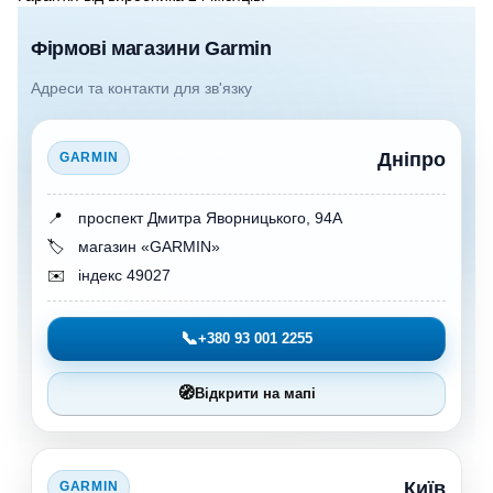
Фірмові магазини Garmin
Адреси та контакти для зв'язку
Дніпро
GARMIN
📍
проспект Дмитра Яворницького, 94А
🏷️
магазин «GARMIN»
✉️
індекс 49027
📞
+380 93 001 2255
🧭
Відкрити на мапі
Київ
GARMIN