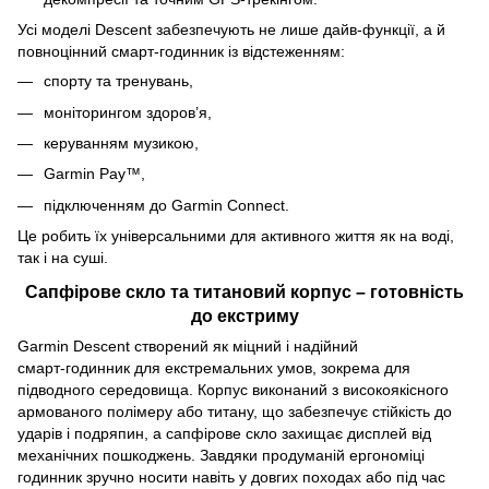
Усі моделі Descent забезпечують не лише дайв‑функції, а й
повноцінний смарт‑годинник із відстеженням:
спорту та тренувань,
моніторингом здоров’я,
керуванням музикою,
Garmin Pay™,
підключенням до Garmin Connect.
Це робить їх універсальними для активного життя як на воді,
так і на суші.
Сапфірове скло та титановий корпус
–
готовність
до екстриму
Garmin Descent створений як міцний і надійний
смарт‑годинник для екстремальних умов, зокрема для
підводного середовища. Корпус виконаний з високоякісного
армованого полімеру або титану, що забезпечує стійкість до
ударів і подряпин, а сапфірове скло захищає дисплей від
механічних пошкоджень. Завдяки продуманій ергономіці
годинник зручно носити навіть у довгих походах або під час