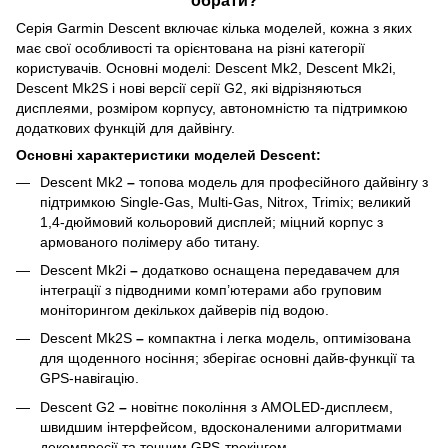
Серія Garmin Descent включає кілька моделей, кожна з яких
має свої особливості та орієнтована на різні категорії
користувачів. Основні моделі: Descent Mk2, Descent Mk2i,
Descent Mk2S і нові версії серії G2, які відрізняються
дисплеями, розміром корпусу, автономністю та підтримкою
додаткових функцій для дайвінгу.
Основні характеристики моделей Descent:
Descent Mk2
–
топова модель для професійного дайвінгу з
підтримкою Single‑Gas, Multi‑Gas, Nitrox, Trimix; великий
1,4‑дюймовий кольоровий дисплей; міцний корпус з
армованого полімеру або титану.
Descent Mk2i
–
додатково оснащена передавачем для
інтеграції з підводними комп’ютерами або груповим
моніторингом декількох дайверів під водою.
Descent Mk2S
–
компактна і легка модель, оптимізована
для щоденного носіння; зберігає основні дайв‑функції та
GPS‑навігацію.
Descent G2
–
новітнє покоління з AMOLED-дисплеєм,
швидшим інтерфейсом, вдосконаленими алгоритмами
декомпресії та точним GPS‑трекінгом.