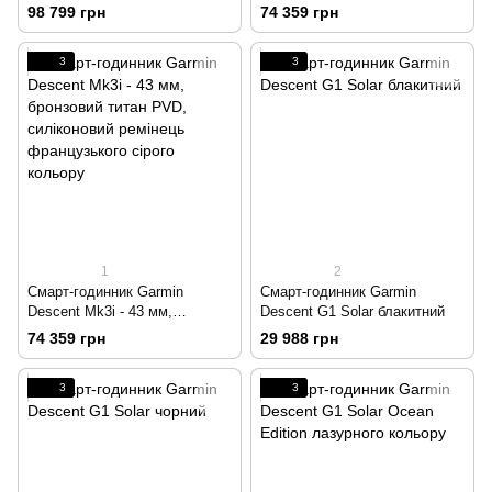
бронзовий титан PVD,
Carbon Grey DLC з чорним
98 799 грн
74 359 грн
силіконовий ремінець
силіконовим ремінцем
французького сірого кольору
3
3
+ трансивер Descent T2
1
2
Смарт-годинник Garmin
Смарт-годинник Garmin
Descent Mk3i - 43 мм,
Descent G1 Solar блакитний
бронзовий титан PVD,
74 359 грн
29 988 грн
силіконовий ремінець
французького сірого кольору
3
3