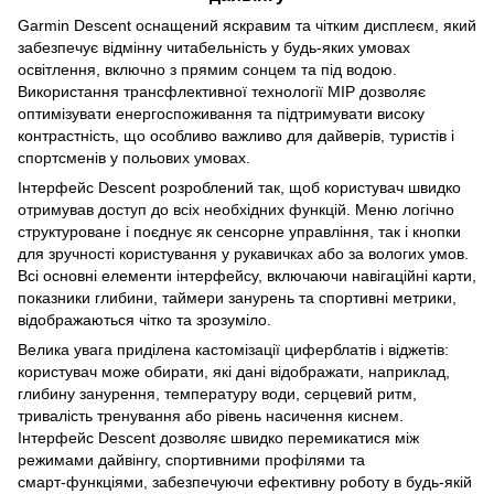
Garmin Descent оснащений яскравим та чітким дисплеєм, який
забезпечує відмінну читабельність у будь-яких умовах
освітлення, включно з прямим сонцем та під водою.
Використання трансфлективної технології MIP дозволяє
оптимізувати енергоспоживання та підтримувати високу
контрастність, що особливо важливо для дайверів, туристів і
спортсменів у польових умовах.
Інтерфейс Descent розроблений так, щоб користувач швидко
отримував доступ до всіх необхідних функцій. Меню логічно
структуроване і поєднує як сенсорне управління, так і кнопки
для зручності користування у рукавичках або за вологих умов.
Всі основні елементи інтерфейсу, включаючи навігаційні карти,
показники глибини, таймери занурень та спортивні метрики,
відображаються чітко та зрозуміло.
Велика увага приділена кастомізації циферблатів і віджетів:
користувач може обирати, які дані відображати, наприклад,
глибину занурення, температуру води, серцевий ритм,
тривалість тренування або рівень насичення киснем.
Інтерфейс Descent дозволяє швидко перемикатися між
режимами дайвінгу, спортивними профілями та
смарт‑функціями, забезпечуючи ефективну роботу в будь-якій