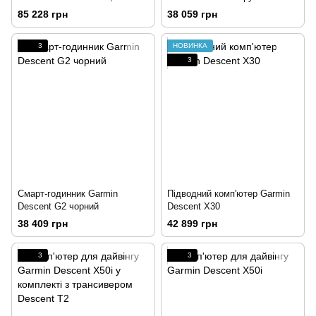
сріблясто-чорний PVD з
рожева мушля
85 228 грн
38 059 грн
чорно-сірим силіконовим
ремінцем
3
НОВИНКА
3
Смарт-годинник Garmin
Підводний комп'ютер Garmin
Descent G2 чорний
Descent X30
38 409 грн
42 899 грн
3
3