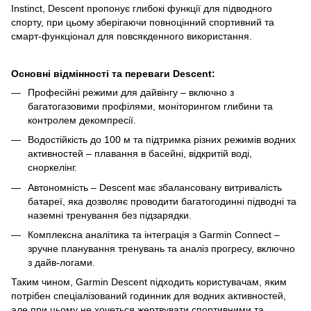
Instinct, Descent пропонує глибокі функції для підводного
спорту, при цьому зберігаючи повноцінний спортивний та
смарт‑функціонал для повсякденного використання.
Основні відмінності та переваги Descent:
Професійні режими для дайвінгу – включно з
багатогазовими профілями, моніторингом глибини та
контролем декомпресії.
Водостійкість до 100 м та підтримка різних режимів водних
активностей – плавання в басейні, відкритій воді,
сноркелінг.
Автономність – Descent має збалансовану витривалість
батареї, яка дозволяє проводити багатогодинні підводні та
наземні тренування без підзарядки.
Комплексна аналітика та інтеграція з Garmin Connect –
зручне планування тренувань та аналіз прогресу, включно
з дайв‑логами.
Таким чином, Garmin Descent підходить користувачам, яким
потрібен спеціалізований годинник для водних активностей,
але при цьому не хочеться жертвувати спортивними та