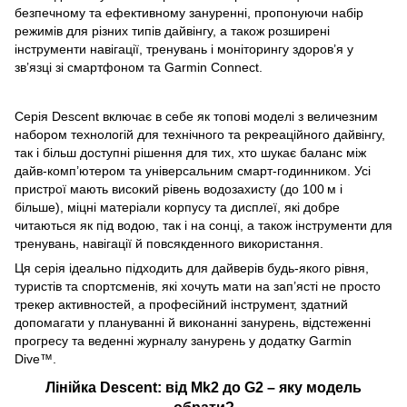
безпечному та ефективному зануренні, пропонуючи набір
режимів для різних типів дайвінгу, а також розширені
інструменти навігації, тренувань і моніторингу здоров’я у
зв’язці зі смартфоном та Garmin Connect.
Серія Descent включає в себе як топові моделі з величезним
набором технологій для технічного та рекреаційного дайвінгу,
так і більш доступні рішення для тих, хто шукає баланс між
дайв‑комп’ютером та універсальним смарт‑годинником. Усі
пристрої мають високий рівень водозахисту (до 100 м і
більше), міцні матеріали корпусу та дисплеї, які добре
читаються як під водою, так і на сонці, а також інструменти для
тренувань, навігації й повсякденного використання.
Ця серія ідеально підходить для дайверів будь‑якого рівня,
туристів та спортсменів, які хочуть мати на зап’ясті не просто
трекер активностей, а професійний інструмент, здатний
допомагати у плануванні й виконанні занурень, відстеженні
прогресу та веденні журналу занурень у додатку Garmin
Dive™.
Лінійка Descent: від Mk2 до G2
–
яку модель
обрати?