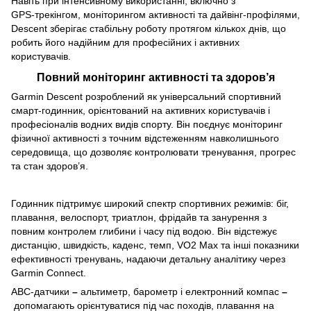
Навіть при інтенсивному використанні, включно з
GPS‑трекінгом, моніторингом активності та дайвінг‑профілями,
Descent зберігає стабільну роботу протягом кількох днів, що
робить його надійним для професійних і активних
користувачів.
Повний моніторинг активності та здоров’я
Garmin Descent розроблений як універсальний спортивний
смарт‑годинник, орієнтований на активних користувачів і
професіоналів водних видів спорту. Він поєднує моніторинг
фізичної активності з точним відстеженням навколишнього
середовища, що дозволяє контролювати тренування, прогрес
та стан здоров’я.
Годинник підтримує широкий спектр спортивних режимів: біг,
плавання, велоспорт, триатлон, фрідайв та занурення з
повним контролем глибини і часу під водою. Він відстежує
дистанцію, швидкість, каденс, темп, VO2 Max та інші показники
ефективності тренувань, надаючи детальну аналітику через
Garmin Connect.
ABC‑датчики
–
альтиметр, барометр і електронний компас
–
допомагають орієнтуватися під час походів, плавання на