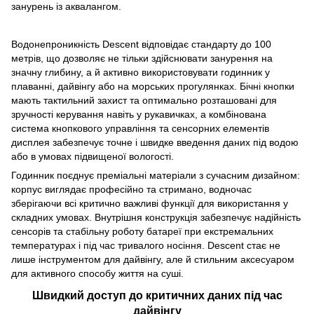
занурень із аквалангом.
Водонепроникність Descent відповідає стандарту до 100
метрів, що дозволяє не тільки здійснювати занурення на
значну глибину, а й активно використовувати годинник у
плаванні, дайвінгу або на морських прогулянках. Бічні кнопки
мають тактильний захист та оптимально розташовані для
зручності керування навіть у рукавичках, а комбінована
система кнопкового управління та сенсорних елементів
дисплея забезпечує точне і швидке введення даних під водою
або в умовах підвищеної вологості.
Годинник поєднує преміальні матеріали з сучасним дизайном:
корпус виглядає професійно та стримано, водночас
зберігаючи всі критично важливі функції для використання у
складних умовах. Внутрішня конструкція забезпечує надійність
сенсорів та стабільну роботу батареї при екстремальних
температурах і під час тривалого носіння. Descent стає не
лише інструментом для дайвінгу, але й стильним аксесуаром
для активного способу життя на суші.
Швидкий доступ до критичних даних під час
дайвінгу