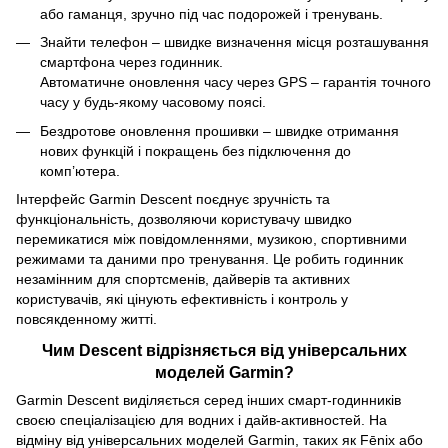
або гаманця, зручно під час подорожей і тренувань.
Знайти телефон – швидке визначення місця розташування
смартфона через годинник.
Автоматичне оновлення часу через GPS – гарантія точного
часу у будь-якому часовому поясі.
Бездротове оновлення прошивки – швидке отримання
нових функцій і покращень без підключення до
комп’ютера.
Інтерфейс Garmin Descent поєднує зручність та
функціональність, дозволяючи користувачу швидко
перемикатися між повідомленнями, музикою, спортивними
режимами та даними про тренування. Це робить годинник
незамінним для спортсменів, дайверів та активних
користувачів, які цінують ефективність і контроль у
повсякденному житті.
Чим Descent відрізняється від універсальних
моделей Garmin?
Garmin Descent виділяється серед інших смарт‑годинників
своєю спеціалізацією для водних і дайв‑активностей. На
відміну від універсальних моделей Garmin, таких як Fēnix або