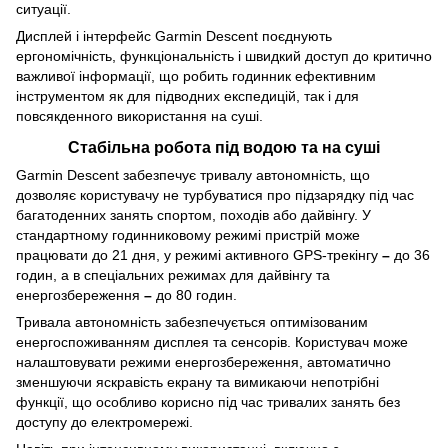
ситуації.
Дисплей і інтерфейс Garmin Descent поєднують
ергономічність, функціональність і швидкий доступ до критично
важливої інформації, що робить годинник ефективним
інструментом як для підводних експедицій, так і для
повсякденного використання на суші.
Стабільна робота під водою та на суші
Garmin Descent забезпечує тривалу автономність, що
дозволяє користувачу не турбуватися про підзарядку під час
багатоденних занять спортом, походів або дайвінгу. У
стандартному годинниковому режимі пристрій може
працювати до 21 дня, у режимі активного GPS‑трекінгу
–
до 36
годин, а в спеціальних режимах для дайвінгу та
енергозбереження
–
до 80 годин.
Тривала автономність забезпечується оптимізованим
енергоспоживанням дисплея та сенсорів. Користувач може
налаштовувати режими енергозбереження, автоматично
зменшуючи яскравість екрану та вимикаючи непотрібні
функції, що особливо корисно під час тривалих занять без
доступу до електромережі.