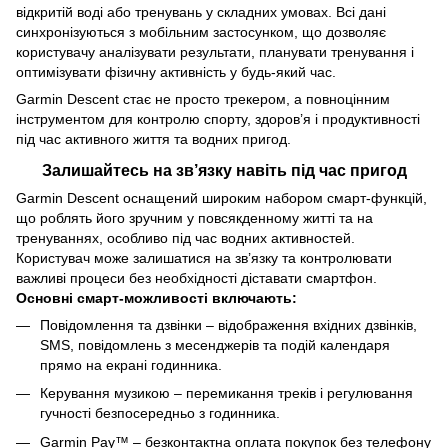
відкритій воді або тренувань у складних умовах. Всі дані
синхронізуються з мобільним застосунком, що дозволяє
користувачу аналізувати результати, планувати тренування і
оптимізувати фізичну активність у будь-який час.
Garmin Descent стає не просто трекером, а повноцінним
інструментом для контролю спорту, здоров’я і продуктивності
під час активного життя та водних пригод.
Залишайтесь на зв’язку навіть під час пригод
Garmin Descent оснащений широким набором смарт‑функцій,
що роблять його зручним у повсякденному житті та на
тренуваннях, особливо під час водних активностей.
Користувач може залишатися на зв’язку та контролювати
важливі процеси без необхідності діставати смартфон.
Основні смарт‑можливості включають:
Повідомлення та дзвінки – відображення вхідних дзвінків,
SMS, повідомлень з месенджерів та подій календаря
прямо на екрані годинника.
Керування музикою – перемикання треків і регулювання
гучності безпосередньо з годинника.
Garmin Pay™ – безконтактна оплата покупок без телефону