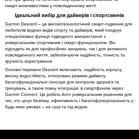
смарт‑можливостями у повсякденному житті.
Ідеальний вибір для дайверів і спортсменів
Garmin Descent
–
це високотехнологічний смарт‑годинник для
любителів водних видів спорту та дайверів, який поєднує
спеціалізовані функції підводного використання з
універсальним спортивним і смарт‑функціоналом. Він
підходить як для професійних занурень, так і для активного
повсякденного життя, забезпечуючи надійність, точність та
зручність користування.
Основні переваги Descent включають: надійність корпусу,
високу водостійкість, інтегровані режими дайвінгу,
багатофункціональні сенсори для контролю здоров’я та
тренувань, а також повну інтеграцію зі смартфоном через
Garmin Connect. Це робить його універсальним рішенням для
тих, хто цінує безпеку, ефективність і багатофункціональність у
будь-яких умовах
–
на суші та під водою.