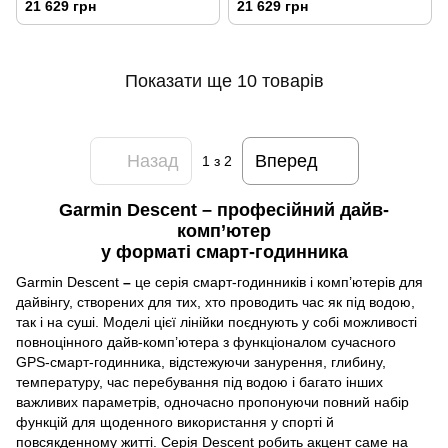
21 629 грн
21 629 грн
Показати ще 10 товарів
Назад
Вперед
1
з 2
Garmin Descent
–
професійний дайв-
комп’ютер
у форматі смарт-годинника
Garmin Descent
–
це серія смарт‑годинників і комп’ютерів для
дайвінгу, створених для тих, хто проводить час як під водою,
так і на суші. Моделі цієї лінійки поєднують у собі можливості
повноцінного дайв‑комп’ютера з функціоналом сучасного
GPS‑смарт‑годинника, відстежуючи занурення, глибину,
температуру, час перебування під водою і багато інших
важливих параметрів, одночасно пропонуючи повний набір
функцій для щоденного використання у спорті й
повсякденному житті. Серія Descent робить акцент саме на