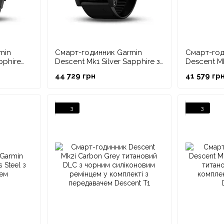
min
Смарт-годинник Garmin
Смарт-год
pphire
Descent Mk1 Silver Sapphire з
Descent Mk
чорним ремінцем
чорним ре
44 729 грн
41 579 гр
3
3