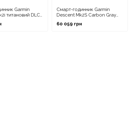
инник Garmin
Смарт-годинник Garmin
k2i титановий DLC
Descent Mk2S Carbon Gray
им ремінцем в
DLC Black з чорним
н
60 059 грн
 з передавачем
силіконовим ремінцем