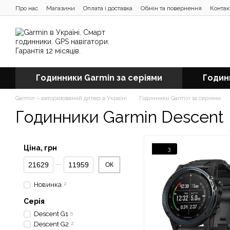
Перейти до основного контенту
Про нас
Магазини
Оплата і доставка
Обмін та повернення
Контак
Відгуки про магазин
Блог
Годинники Garmin за серіями
Годин
Garmin – авторизований дилер в Україні
Годинники Garmin за серіями
Годинники Garmin Descent
Ціна, грн
3
Від Ціна, грн
До Ціна, грн
ОК
Новинка
2
Серія
Descent G1
5
Descent G2
2