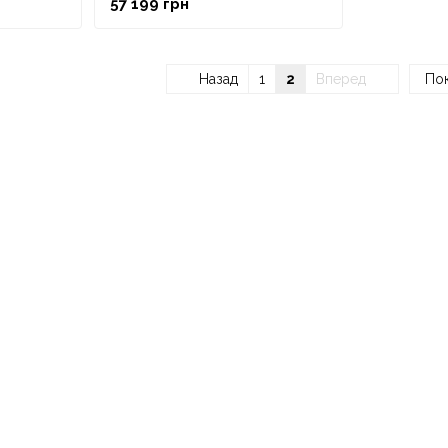
57 199 грн
ремінцем
Назад
1
2
Вперед
Пок