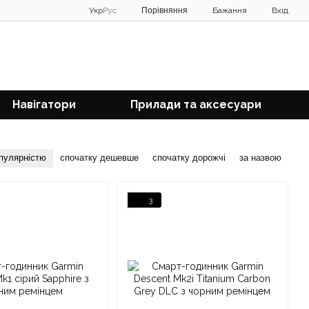
Порівняння
Укр
Рус
Бажання
Вхід
Навігатори
Прилади та аксесуари
опулярністю
спочатку дешевше
спочатку дорожчі
за назвою
3