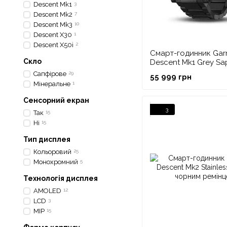
Descent Mk1
3
Descent Mk2
7
Descent Mk3
10
Descent X30
1
Descent X50i
2
Смарт-годинник Gar
Скло
Descent Mk1 Grey Sa
Titanium з титановим
Сапфірове
29
55 999 грн
ремінцем
Мінеральне
1
Сенсорний екран
3
Так
15
Ні
15
Тип дисплея
Кольоровий
25
Монохромний
5
Технологія дисплея
AMOLED
12
LCD
3
MIP
15