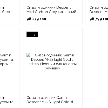
min
Смарт-годинник Descent
Смарт-год
 Steel з
Mk2i Carbon Grey титановий
Descent M
DLC з чорним силіконовим
з титанов
98 279 грн
98 799 гр
ремінцем у комплекті з
комплекті
передавачем Descent T1
Descent T1
3
min
Смарт-годинник Garmin
усом та
Descent Mk2S Light Gold зі
орської
світло-пісочним силіконовим