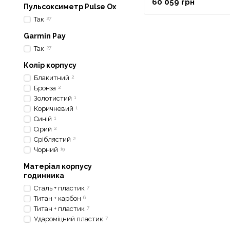
60 059 грн
піни
Пульсоксиметр Pulse Ox
Так
27
Garmin Pay
Так
27
Колір корпусу
Блакитний
2
Бронза
2
Золотистий
1
Коричневий
1
Синій
1
Сірий
2
Сріблястий
2
Чорний
19
Матеріал корпусу
годинника
Сталь + пластик
7
Титан + карбон
6
Титан + пластик
7
Удароміцний пластик
7