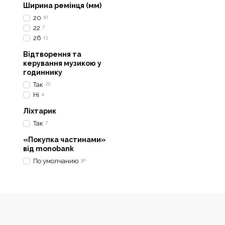
Ширина ремінця (мм)
20
10
22
7
26
13
Відтворення та
керування музикою у
годиннику
Так
22
Ні
4
Ліхтарик
Так
7
«Покупка частинами»
від monobank
По умолчанию
30