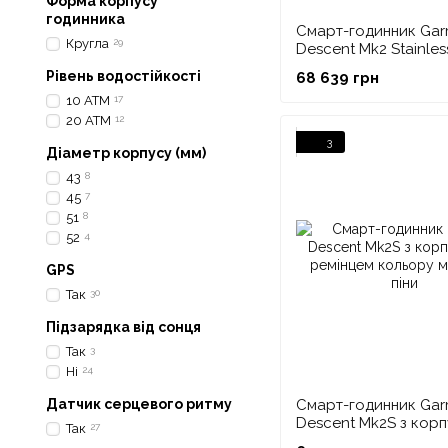
Форма корпусу
годинника
Смарт-годинник Gar
Кругла
29
Descent Mk2 Stainless
чорним ремінцем
Рівень водостійкості
68 639 грн
10 АТМ
17
20 АТМ
12
3
Діаметр корпусу (мм)
43
8
45
7
51
8
52
4
GPS
Так
30
Підзарядка від сонця
Так
3
Ні
24
Датчик серцевого ритму
Смарт-годинник Gar
Descent Mk2S з корп
Так
27
ремінцем кольору м