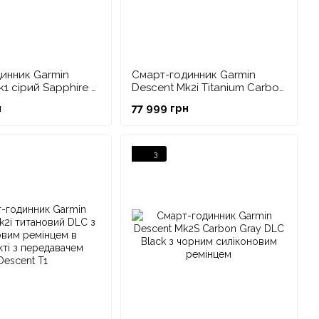
инник Garmin
Смарт-годинник Garmin
1 сірий Sapphire з
Descent Mk2i Titanium Carbon
мінцем
Grey DLC з чорним ремінцем
н
77 999 грн
3