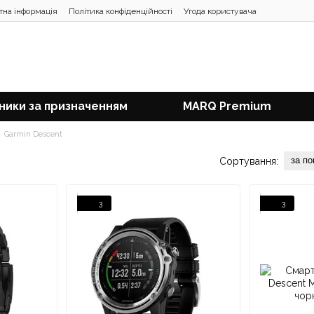
тна інформація
Політика конфіденційності
Угода користувача
ники за призначенням
MARQ Premium
Garmin Descent
за п
Сортування:
3
3