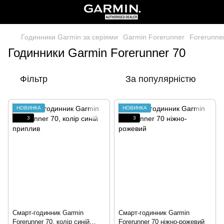
Годинники Garmin за серіями
Garmin Forerunner
Forerunne
Годинники Garmin Forerunner 70
Фільтр
За популярністю
НОВИНКА
НОВИНКА
3
3
Смарт-годинник Garmin
Смарт-годинник Garmin
Forerunner 70, колір синій
Forerunner 70 ніжно-рожевий