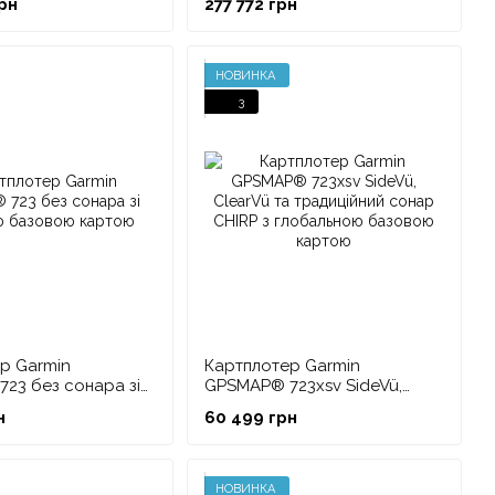
рн
277 772 грн
д'юсера
трансд'юсером GT56UHD
НОВИНКА
3
р Garmin
Картплотер Garmin
23 без сонара зі
GPSMAP® 723xsv SideVü,
 базовою картою
ClearVü та традиційний
н
60 499 грн
сонар CHIRP з глобальною
базовою картою
НОВИНКА