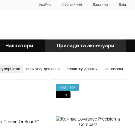
Порівняння
Укр
Рус
Бажання
Вхід
Навігатори
Прилади та аксесуари
опулярністю
спочатку дешевше
спочатку дорожчі
за назвою
НОВИНКА
3