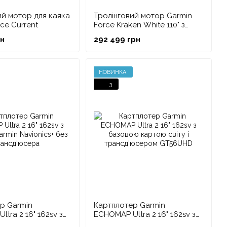
ий мотор для каяка
Тролінговий мотор Garmin
ce Current
Force Kraken White 110" з
дистанційним керуванням
рн
292 499 грн
НОВИНКА
3
р Garmin
Картплотер Garmin
tra 2 16" 162sv з
ECHOMAP Ultra 2 16" 162sv з
armin Navionics+
базовою картою світу і