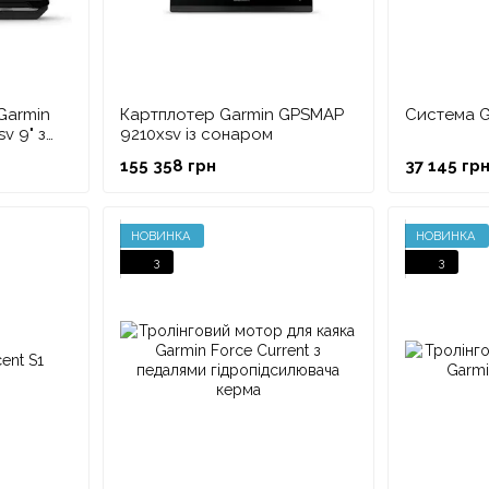
Garmin
Картплотер Garmin GPSMAP
Система 
 9" з
9210xsv із сонаром
6UHD-TM
155 358 грн
37 145 гр
НОВИНКА
НОВИНКА
3
3