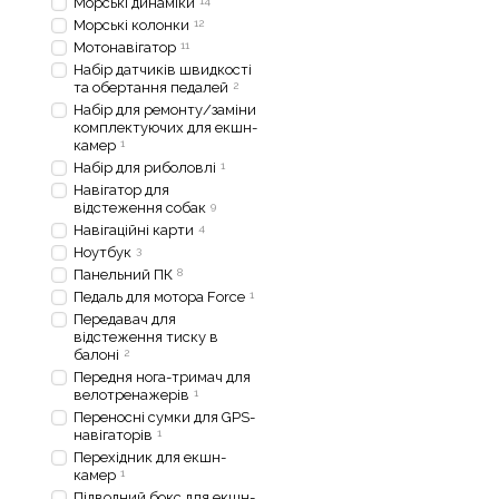
Морські динаміки
14
Морські колонки
12
Мотонавігатор
11
Набір датчиків швидкості
та обертання педалей
2
Набір для ремонту/заміни
комплектуючих для екшн-
камер
1
Набір для риболовлі
1
Навігатор для
відстеження собак
9
Навігаційні карти
4
Ноутбук
3
Панельний ПК
8
Педаль для мотора Force
1
Передавач для
відстеження тиску в
балоні
2
Передня нога-тримач для
велотренажерів
1
Переносні сумки для GPS-
навігаторів
1
Перехідник для екшн-
камер
1
Підводний бокс для екшн-