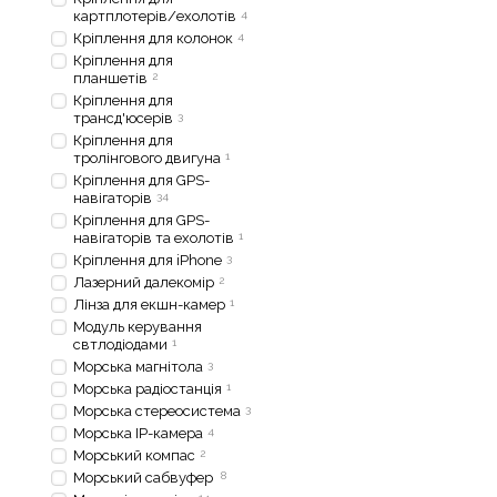
картплотерів/ехолотів
4
Кріплення для колонок
4
Кріплення для
планшетів
2
Кріплення для
трансд'юсерів
3
Кріплення для
тролінгового двигуна
1
Кріплення для GPS-
навігаторів
34
Кріплення для GPS-
навігаторів та ехолотів
1
Кріплення для iPhone
3
Лазерний далекомір
2
Лінза для екшн-камер
1
Модуль керування
свтлодіодами
1
Морська магнітола
3
Морська радіостанція
1
Морська стереосистема
3
Морська IP-камера
4
Морський компас
2
Морський сабвуфер
8