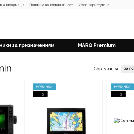
тна інформація
Політика конфіденційності
Угода користувача
ники за призначенням
MARQ Premium
min
за п
Сортування:
НОВИНКА
НОВИНКА
3
3