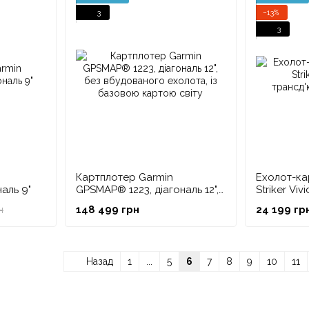
3
−13%
3
Картплотер Garmin
Ехолот-ка
аль 9"
GPSMAP® 1223, діагональ 12",
Striker Viv
без вбудованого ехолота, із
трансд'ю
148 499 грн
24 199 гр
н
базовою картою світу
Назад
1
...
5
6
7
8
9
10
11