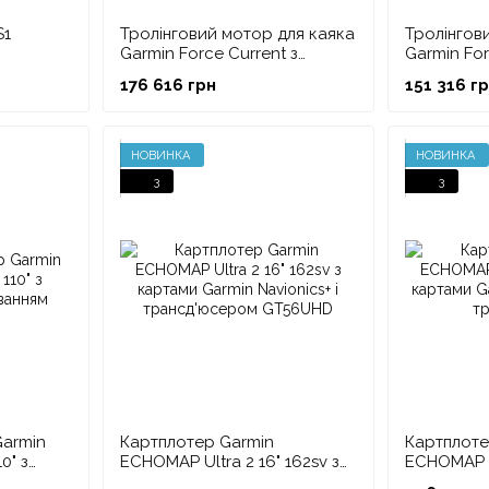
S1
Тролінговий мотор для каяка
Тролінгов
Garmin Force Current з
Garmin For
педалями гідропідсилювача
176 616 грн
151 316 г
керма
НОВИНКА
НОВИНКА
3
3
Garmin
Картплотер Garmin
Картплоте
0" з
ECHOMAP Ultra 2 16" 162sv з
ECHOMAP Ul
анням
картами Garmin Navionics+ і
картами G