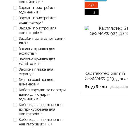
нашийників
1
−13%
Зарядні пристрої для
годинників
5
3
Зарядні пристрої для
екшн-камер
1
Зарядні пристрої для
навігаторів
6
Засоби проти запотівання
лінз
1
Захисна кришка для
ехолотів
1
Захисна кришка для
магнітоли
3
Захисна плівка для
Картплотер Garmin
екрану
1
GPSMAP® 923, діагон
Змінна решітка для
динаміків
2
61 776 грн
71 042 гр
Кабелі зарядки та передачі
даних для смарт-
годинників
6
Кабель для підключення
до прикурювача для
навігаторів
2
Кабель для підключення
навігаторів до ПК
1