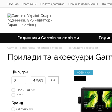
Перейти до основного контенту
Про нас
Магазини
Оплата і доставка
Обмін та повернення
Контак
Відгуки про магазин
Блог
Годинники Garmin за серіями
Годин
Garmin – авторизований дилер в Україні
Прилади та аксесуари
Прилади та аксесуари Gar
Ціна, грн
НОВИНКА
Від Ціна, грн
До Ціна, грн
3
ОК
Новинка
199
Хіт
4
Бренд
Garmin
963