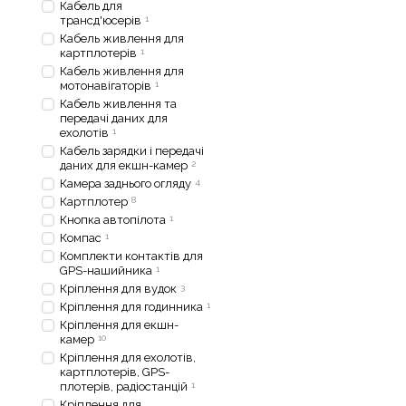
Кабель для
трансд'юсерів
1
Кабель живлення для
картплотерів
1
Кабель живлення для
мотонавігаторів
1
Кабель живлення та
передачі даних для
ехолотів
1
Кабель зарядки і передачі
даних для екшн-камер
2
Камера заднього огляду
4
Картплотер
8
Кнопка автопілота
1
Компас
1
Комплекти контактів для
GPS-нашийника
1
Кріплення для вудок
3
Кріплення для годинника
1
Кріплення для екшн-
камер
10
Кріплення для ехолотів,
картплотерів, GPS-
плотерів, радіостанцій
1
Кріплення для