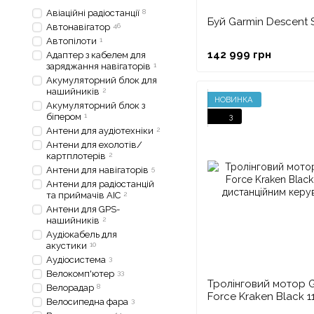
Авіаційні радіостанції
8
Буй Garmin Descent 
Автонавігатор
46
Автопілоти
1
142 999 грн
Адаптер з кабелем для
заряджання навігаторів
1
Акумуляторний блок для
нашийників
2
НОВИНКА
Акумуляторний блок з
біпером
1
3
Антени для аудіотехніки
2
Антени для ехолотів/
картплотерів
2
Антени для навігаторів
5
Антени для радіостанцій
та приймачів АІС
2
Антени для GPS-
нашийників
2
Аудіокабель для
акустики
10
Аудіосистема
3
Велокомп'ютер
33
Тролінговий мотор 
Велорадар
8
Force Kraken Black 11
Велосипедна фара
3
дистанційним керув