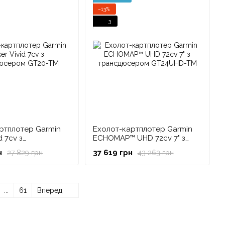
−13%
3
ртплотер Garmin
Ехолот-картплотер Garmin
id 7cv з
ECHOMAP™ UHD 72cv 7" з
сером GT20-TM
трансдюсером GT24UHD-TM
н
37 619 грн
27 829 грн
43 263 грн
...
61
Вперед