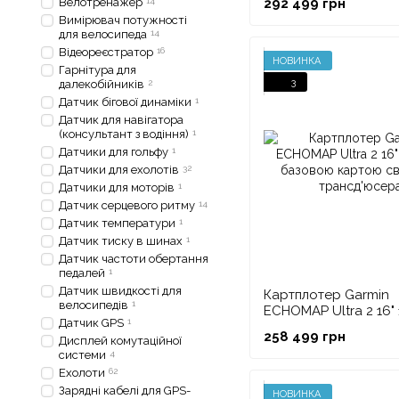
Велотренажер
14
292 499 грн
Вимірювач потужності
для велосипеда
14
Відеореєстратор
16
НОВИНКА
Гарнітура для
3
далекобійників
2
Датчик бігової динаміки
1
Датчик для навігатора
(консультант з водіння)
1
Датчики для гольфу
1
Датчики для ехолотів
32
Датчики для моторів
1
Датчик серцевого ритму
14
Датчик температури
1
Датчик тиску в шинах
1
Датчик частоти обертання
педалей
1
Датчик швидкості для
Картплотер Garmin
велосипедів
1
ECHOMAP Ultra 2 16" 
Датчик GPS
1
базовою картою сві
258 499 грн
Дисплей комутаційної
трансд'юсера
системи
4
Ехолоти
62
Зарядні кабелі для GPS-
НОВИНКА