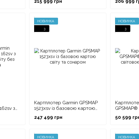
215 999 грн
206 999 г
трансд'юсером GT56UHD
без транс
НОВИНКА
НОВИНКА
3
3
Картплотер Garmin GPSMAP
Картплоте
162sv з
1523xsv із базовою картою
GPSMAP® 7
ту без
світу та сонаром
світовою
247 499 грн
50 599 гр
НОВИНКА
НОВИНКА