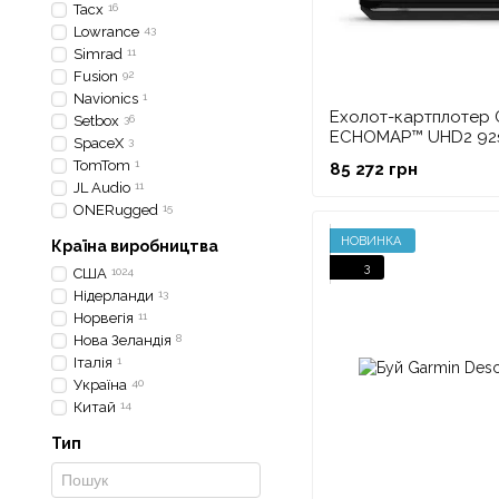
Tacx
16
Lowrance
43
Simrad
11
Fusion
92
Navionics
1
Ехолот-картплотер 
Setbox
36
ECHOMAP™ UHD2 92sv
SpaceX
3
трансдюсером GT5
TomTom
1
85 272 грн
JL Audio
11
ONERugged
15
НОВИНКА
Країна виробництва
3
США
1024
Нідерланди
13
Норвегія
11
Нова Зеландія
8
Італія
1
Україна
40
Китай
14
Тип