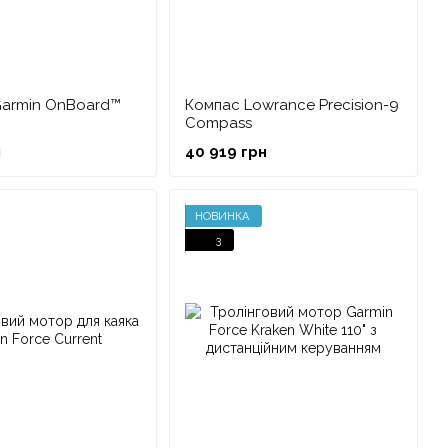
Garmin OnBoard™
Компас Lowrance Precision-9
Compass
н
40 919 грн
НОВИНКА
3