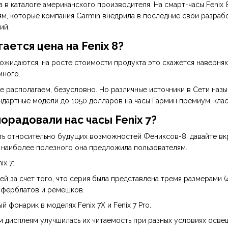
а в каталоге американского производителя. На смарт-часы Fenix
, которые компания Garmin внедрила в последние свои разработ
ий.
ается цена на Fenix 8?
жидаются, на росте стоимости продукта это скажется наверняка.
много.
е располагаем, безусловно. Но различные источники в Сети назы
ндартные модели до 1050 долларов на часы Гармин премиум-клас
порадовали нас часы Fenix 7?
ь относительно будущих возможностей Фениксов-8, давайте вкра
и наиболее полезного она предложила пользователям.
x 7:
 за счет того, что серия была представлена тремя размерами (4
иферблатов и ремешков.
 фонарик в моделях Fenix 7X и Fenix 7 Pro.
м дисплеям улучшилась их читаемость при разных условиях осве