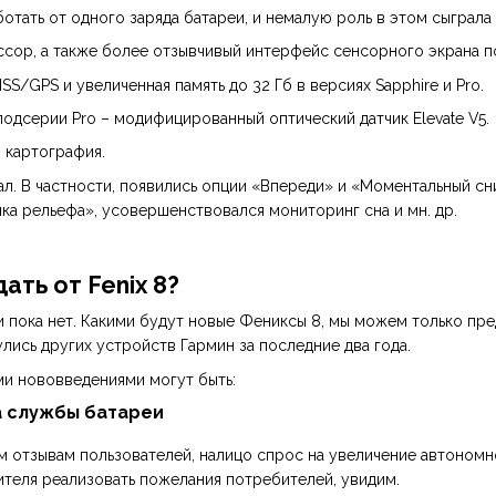
ботать от одного заряда батареи, и немалую роль в этом сыграл
сор, а также более отзывчивый интерфейс сенсорного экрана п
S/GPS и увеличенная память до 32 Гб в версиях Sapphire и
Pro.
подсерии Pro – модифицированный оптический датчик Elevate V5.
 картография.
л. В частности, появились опции «Впереди» и «Моментальный сн
ка рельефа», усовершенствовался мониторинг сна и мн. др.
ать от Fenix 8?
ока нет. Какими будут новые Фениксы 8, мы можем только предп
лись других устройств Гармин за последние два года.
ми нововведениями могут быть:
а службы батареи
 отзывам пользователей, налицо спрос на увеличение автономно
ителя реализовать пожелания потребителей, увидим.