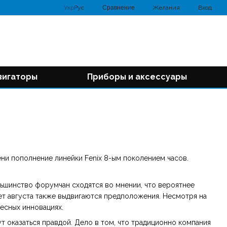
Сравнение
Укр
Рус
Желания
Вход
вигаторы
Приборы и аксессуары
ни пополнение линейки Fenix 8-ым поколением часов.
ьшинство форумчан сходятся во мнении, что вероятнее
чет августа также выдвигаются предположения. Несмотря на
ресных инновациях.
ут оказаться правдой. Дело в том, что традиционно компания