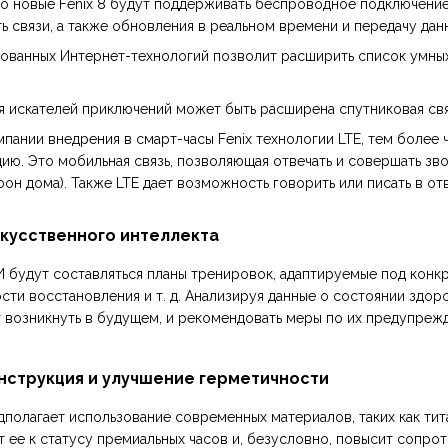
то новые Fenix 8 будут поддерживать беспроводное подключение
 связи, а также обновления в реальном времени и передачу дан
ванных Интернет-технологий позволит расширить список умных 
ля искателей приключений может быть расширена спутниковая свя
пании внедрения в смарт-часы Fenix технологии LTE, тем более
ю. Это мобильная связь, позволяющая отвечать и совершать зво
он дома). Также LTE дает возможность говорить или писать в о
кусственного интеллекта
И будут составляться планы тренировок, адаптируемые под конк
ости восстановления и т. д. Анализируя данные о состоянии здо
 возникнуть в будущем, и рекомендовать меры по их предупреж
нструкция и улучшение герметичности
полагает использование современных материалов, таких как титан
т ее к статусу премиальных часов и, безусловно, повысит сопр