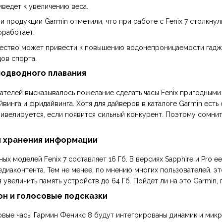
иведет к увеличению веса.
 продукции Garmin отметили, что при работе с Fenix 7 столкну
оработает.
ачество может привести к повышению водонепроницаемости гаджет
ов спорта.
подводного плавания
телей высказывалось пожелание сделать часы Fenix пригодными 
йвинга и фридайвинга. Хотя для дайверов в каталоге Garmin есть
велируется, если появится сильный конкурент. Поэтому сомнител
я хранения информации
х моделей Fenix 7 составляет 16 Гб. В версиях Sapphire и Pro ее
диаконтента. Тем не менее, по мнению многих пользователей, э
увеличить память устройств до 64 Гб. Пойдет ли на это Garmin,
н и голосовые подсказки
новые часы Гармин Феникс 8 будут интегрированы динамик и мик