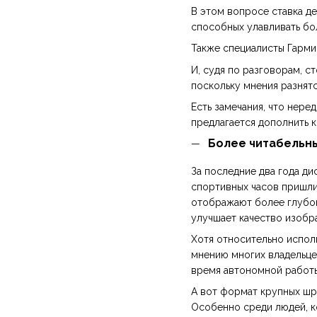
В этом вопросе ставка д
способных улавливать бо
Также специалисты Гарми
И, судя по разговорам, 
поскольку мнения разнятс
Есть замечания, что нер
предлагается дополнить к
Более читабельн
За последние два года д
спортивных часов пришли
отображают более глубок
улучшает качество изобр
Хотя относительно исполь
мнению многих владельцев
время автономной работы
А вот формат крупных шр
Особенно среди людей, ко