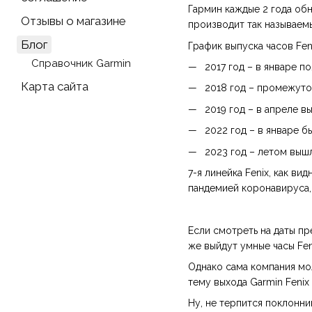
Гармин каждые 2 года об
Отзывы о магазине
производит так называем
Блог
График выпуска часов Fen
Справочник Garmin
2017 год – в январе по
Карта сайта
2018 год – промежуточн
2019 год – в апреле вы
2022 год – в январе б
2023 год – летом вышл
7-я линейка Fenix, как в
пандемией коронавируса,
Если смотреть на даты пр
же выйдут умные часы Fen
Однако сама компания мол
тему выхода Garmin Fenix 
Ну, не терпится поклонн