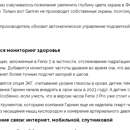
 раз озвучивалось пожелание увеличить глубину цвета экрана в Фе
 Только вот Garmin не производит собственные экраны, поэтому
 производитель обновит а
втоматическое управление подсветкой
ся мониторинг здоровья
ции, заложенные в Fenix 7, в частности, отслеживание гидратаци
ы. Добавится мониторинг частоты дыхания во время сна, что ва
танет более точным подсчет калорий и шагов.
авятся опция ЭКГ, считывание уровня глюкозы в крови, датчик т
ания Гармин начала внедрять в свои часы в 2023 году). А датчик
 Особенно, если учесть, что в версии часов Fenix 7 Pro уже стоит 
трументов, которыми компания Гармин еще не наделяла смарт-ча
из насыщения мышц кислородом и измерение артериального давле
ие связи: интернет, мобильной, спутниковой