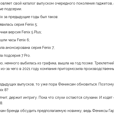
новляет свой каталог выпуском очередного поколения гаджетов
ые подсерии.
ix за предыдущие годы был таков:
явилась серия Fenix 5;
ая версия Fenix ​​5 Plus;
шли часы Fenix 6;
ыла анонсирована серия Fenix 7;
а подсерия 7 Pro.
идно, немного выбилась из графика, вышла на год позже. Трехлет
 из-за чего в 2021 году компания притормозила производственн
едыдущих выпусков, то уже пора Фениксам обновиться. Поэтому 
ix 8?
чит, держит интригу. Пока что слухи остаются слухами. И ходят 
8.
икам бренда обсудить предполагаемую новинку, ведь Фениксы Гар