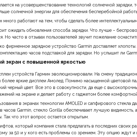
елается на усовершенствование технологий солнечной зарядки, т
льше солнечной энергии для обеспечения бесперебойной работы
н много работают на тем, чтобы сделать более интеллектуальны
стоит ожидать обновления способа зарядки. Что лучше – беспро
я. Но часто в отзывах пользователей звучит пожелание оснастит
едко фирменное зарядное устройство Garmin доставляет хлопоты
омплектацию часов подставкой для зарядки. Но услышит ли Garm
ый экран с повышенной яркостью
исплеи устройств Гармин эволюционировали. На смену традицио
 более яркие дисплеи Амолед. Помимо насыщенной цветовой па
ий черный цвет. Все это в совокупности, да еще с высокопроч
ажений на экране и делает работу с гаджетом более комфортной 
зования в экранах технологии AMOLED и сапфирового стекла дал
 часов Garmin, стекло Gorilla обеспечивает лучшую видимость,
. Так что этот вопрос остается открытым.
ифтов, который компания стала предлагать в последних своих ра
му за 50 и у кого есть проблемы со зрением. Эту опцию ждут и 