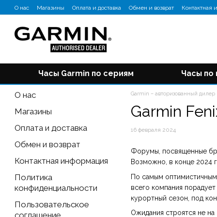
Перейти к основному контенту
О нас
Магазины
Оплата и доставка
Обмен и возврат
Контактная 
Отзывы о магазине
Блог
Часы Garmin по сериям
Часы по
О нас
Garmin – авторизованный дилер
Garmin Fen
Магазины
Оплата и доставка
16 февраля 2024
Обмен и возврат
Форумы, посвященные бре
Контактная информация
Возможно, в конце 2024 г
Политика
По самым оптимистичным 
конфиденциальности
всего компания порадует 
курортный сезон, под кон
Пользовательское
Ожидания строятся не на 
соглашение