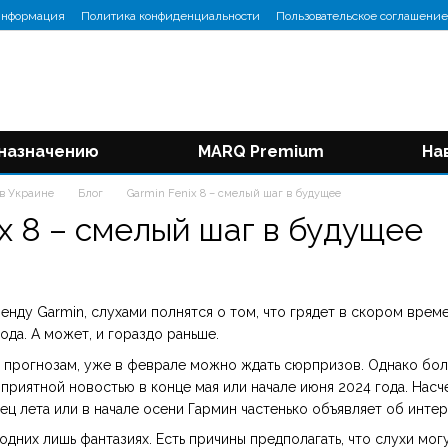
информация
Политика конфиденциальности
Пользовательское соглашение
 назначению
MARQ Premium
На
 в Украине
Блог
Garmin Fenix 8 – смелый шаг в будущее
ix 8 – смелый шаг в будущее
нду Garmin, слухами полнятся о том, что грядет в скором време
ода. А может, и гораздо раньше.
прогнозам, уже в феврале можно ждать сюрпризов. Однако бол
приятной новостью в конце мая или начале июня 2024 года. Нас
ец лета или в начале осени Гармин частенько объявляет об инте
одних лишь фантазиях. Есть причины предполагать, что слухи мог