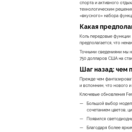
спорта и активного отдых
технологическим решениям
«вкусного» набора функц
Какая предполаг
Коль передовые функции о
предполагается, что нена
Точными сведениями мы н
750 долларов США на ста
Шаг назад: чем 
Прежде чем фантазироват
и вспомним, что нового 
Ключевые обновления Feni
Большой выбор моделей
сочетанием цветов, ц
Появился светодиодный
Благодаря более ярки