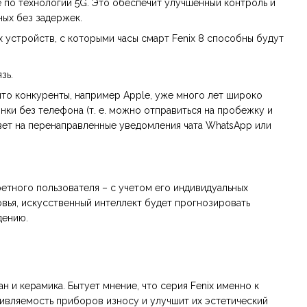
 по технологии 5G. Это обеспечит улучшенный контроль и
ных без задержек.
устройств, с которыми часы смарт Fenix 8 способны будут
зь.
 что конкуренты, например Apple, уже много лет широко
нки без телефона (т. е. можно отправиться на пробежку и
твет на перенаправленные уведомления чата WhatsApp или
ретного пользователя – с учетом его индивидуальных
ровья, искусственный интеллект будет прогнозировать
дению.
 и керамика. Бытует мнение, что серия Fenix именно к
отивляемость приборов износу и улучшит их эстетический