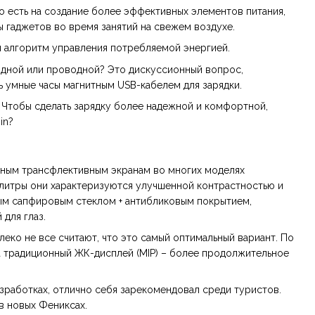
о есть на создание более эффективных элементов питания,
 гаджетов во время занятий на свежем воздухе.
м алгоритм управления потребляемой энергией.
водной или проводной? Это дискуссионный вопрос,
ь умные часы магнитным USB-кабелем для зарядки.
. Чтобы сделать зарядку более надежной и комфортной,
in?
нным трансфлективным экранам во многих моделях
литры они характеризуются улучшенной контрастностью и
ным сапфировым стеклом + антибликовым покрытием,
для глаз.
еко не все считают, что это самый оптимальный вариант. По
 а традиционный ЖК-дисплей (MIP) – более продолжительное
зработках, отлично себя зарекомендовал среди туристов.
в новых Фениксах.