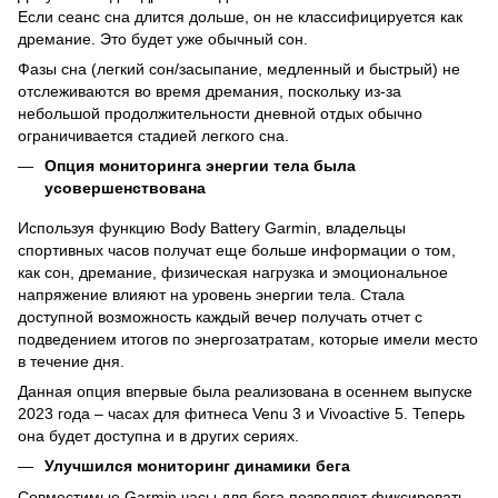
Если сеанс сна длится дольше, он не классифицируется как
дремание. Это будет уже обычный сон.
Фазы сна (легкий сон/засыпание, медленный и быстрый) не
отслеживаются во время дремания, поскольку из-за
небольшой продолжительности дневной отдых обычно
ограничивается стадией легкого сна.
Опция мониторинга энергии тела была
усовершенствована
Используя функцию Body Battery Garmin, владельцы
спортивных часов получат еще больше информации о том,
как сон, дремание, физическая нагрузка и эмоциональное
напряжение влияют на уровень энергии тела. Стала
доступной возможность каждый вечер получать отчет с
подведением итогов по энергозатратам, которые имели место
в течение дня.
Данная опция впервые была реализована в осеннем выпуске
2023 года – часах для фитнеса Venu 3 и Vivoactive 5. Теперь
она будет доступна и в других сериях.
Улучшился мониторинг динамики бега
Совместимые
Garmin
часы для бега позволяют фиксировать