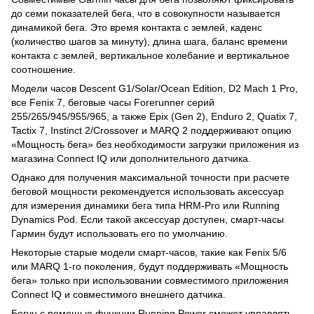
до семи показателей бега, что в совокупности называется
динамикой бега. Это
время контакта с землей, каденс
(количество шагов за минуту), длина шага, баланс времени
контакта с землей, вертикальное колебание и вертикальное
соотношение.
Модели часов Descent G1/Solar/Ocean Edition, D2 Mach 1 Pro,
все Fenix 7, беговые часы Forerunner серий
255/265/945/955/965, а также Epix (Gen 2), Enduro 2, Quatix 7,
Tactix 7, Instinct 2/Crossover и MARQ 2 поддерживают опцию
«Мощность бега»
без необходимости загрузки приложения из
магазина Connect IQ или дополнительного датчика
.
Однако для получения максимальной точности при расчете
беговой мощности рекомендуется использовать аксессуар
для измерения динамики бега типа HRM-Pro или Running
Dynamics Pod. Если такой аксессуар доступен, смарт-часы
Гармин будут использовать его по умолчанию.
Некоторые старые модели смарт-часов, такие как
Fenix 5/6
или MARQ 1-го поколения,
будут поддерживать «Мощность
бега» только при использовании совместимого приложения
Connect IQ и совместимого внешнего датчика.
Бегун с помощью функции Running Power сможет управлять