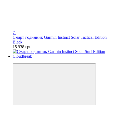
7
Смарт-годинник Garmin Instinct Solar Tactical Edition
Black
15 938 грн
3