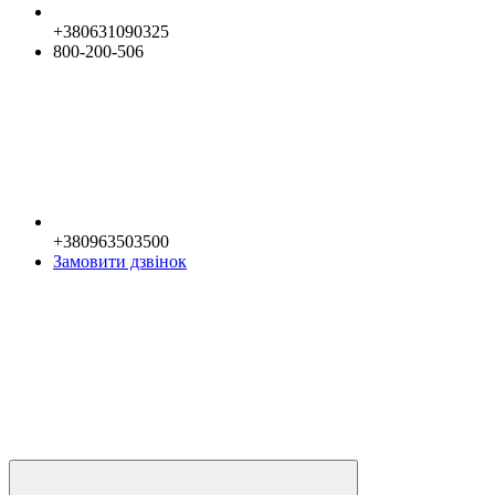
+380631090325
800-200-506
+380963503500
Замовити дзвінок