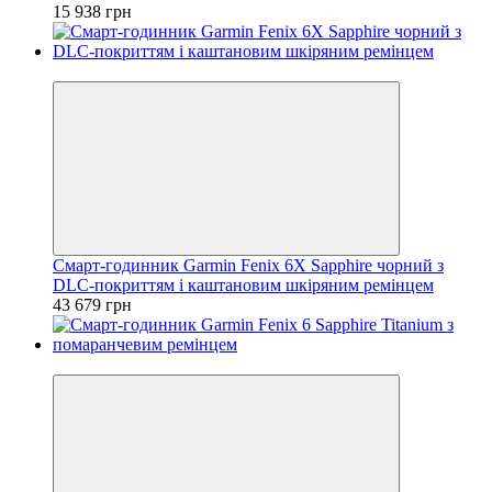
15 938 грн
3
Смарт-годинник Garmin Fenix 6X Sapphire чорний з
DLC-покриттям і каштановим шкіряним ремінцем
43 679 грн
3