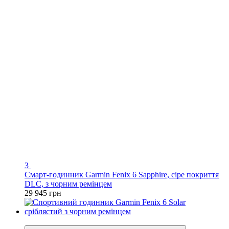
3
Смарт-годинник Garmin Fenix 6 Sapphire, сіре покриття
DLC, з чорним ремінцем
29 945 грн
3