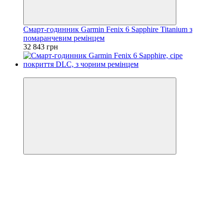
Смарт-годинник Garmin Fenix 6 Sapphire Titanium з
помаранчевим ремінцем
32 843 грн
3