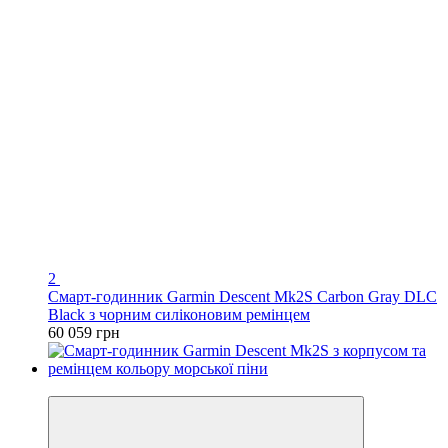
2
Смарт-годинник Garmin Descent Mk2S Carbon Gray DLC
Black з чорним силіконовим ремінцем
60 059 грн
3