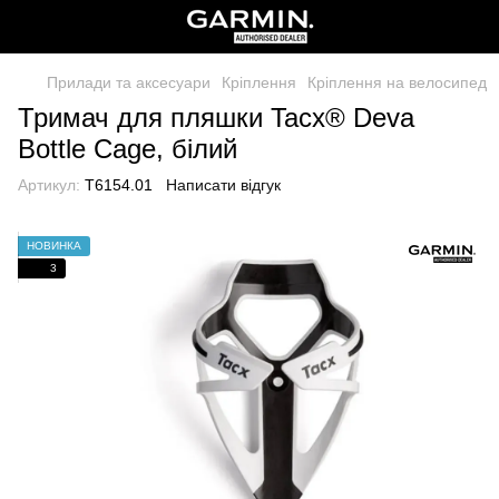
Прилади та аксесуари
Кріплення
Кріплення на велосипед
Тримач для пляшки Tacx® Deva
Bottle Cage, білий
Артикул:
T6154.01
Написати відгук
НОВИНКА
3