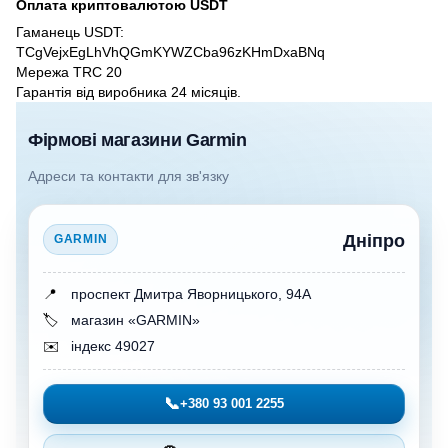
Оплата криптовалютою USDT
Гаманець USDT:
TCgVejxEgLhVhQGmKYWZCba96zKHmDxaBNq
Мережа TRC 20
Гарантія від виробника 24 місяців.
Фірмові магазини Garmin
Адреси та контакти для зв'язку
Дніпро
GARMIN
📍
проспект Дмитра Яворницького, 94А
🏷️
магазин «GARMIN»
✉️
індекс 49027
📞
+380 93 001 2255