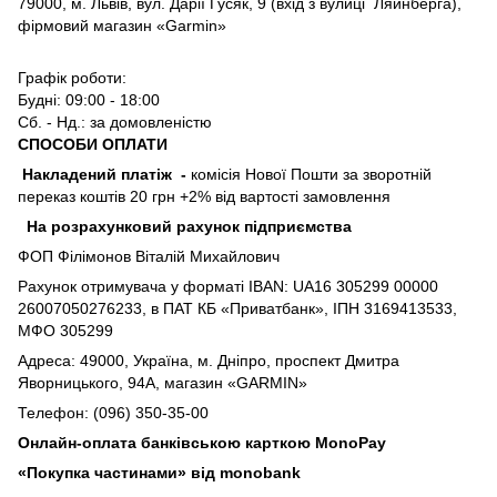
79000, м. Львів, вул. Дарії Гусяк, 9 (вхід з вулиці Ляйнберга),
фірмовий магазин «Garmin»
Графік роботи:
Будні: 09:00 - 18:00
Сб. - Нд.: за домовленістю
СПОСОБИ ОПЛАТИ
Накладений платіж
-
комісія Нової Пошти за зворотній
переказ коштів 20 грн +2% від вартості замовлення
На розрахунковий рахунок підприємства
ФОП Філімонов Віталій Михайлович
Рахунок отримувача у форматі IBAN: UA16 305299 00000
26007050276233, в ПАТ КБ «Приватбанк», ІПН 3169413533,
МФО 305299
Адреса: 49000, Україна, м. Дніпро, проспект Дмитра
Яворницького, 94А, магазин «GARMIN»
Телефон: (096) 350-35-00
Онлайн-оплата банківською карткою MonoPay
«Покупка частинами» від monobank