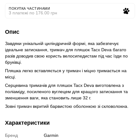
ПОКУПКА ЧАСТИНАМИ
3 платежі по 176.00 грн
Опис
Завдяки унікальній циліндричній формі, яка забезпечує
ідеальне затискання, тримач для пляшок Tacx Deva багато
разів доводив свою користь велосипедистам під час їзди по
бруківці.
Пляшка легко вставляється у тримач і міцно тримається на
місці.
Серцевина тримачів для пляшок Tacx Deva виготовлена з
поліаміду, посиленого вуглецем для кращого затискання та
зменшення ваги, яка становить лише 32 г.
Зовні тримач вкритий барвистою оболонкою зі скловолокна.
Характеристики
Бренд
Garmin