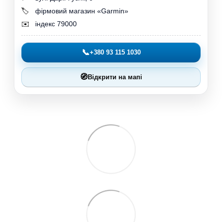
🏷️
фірмовий магазин «Garmin»
✉️
індекс 79000
📞
+380 93 115 1030
🧭
Відкрити на мапі