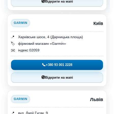
🧭
Відкрити на мапі
Київ
GARMIN
📍
Харківське шосе, 4 (Дарницька площа)
🏷️
фірмовий магазин «Garmin»
✉️
індекс 02059
📞
+380 93 001 2228
🧭
Відкрити на мапі
Львів
GARMIN
📍
вул. Дарії Гусяк, 9