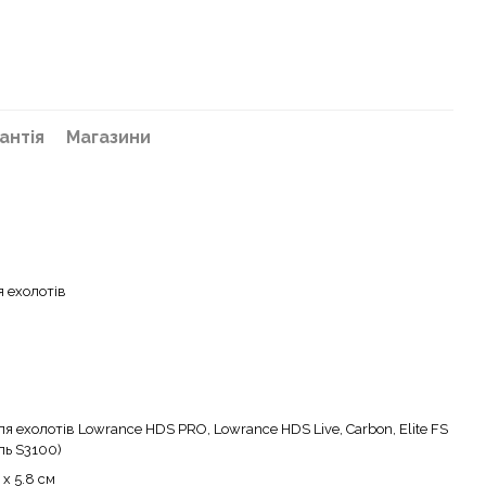
антія
Магазини
я ехолотів
ля ехолотів Lowrance HDS PRO, Lowrance HDS Live, Carbon, Elite FS
ль S3100)
 x 5.8 см