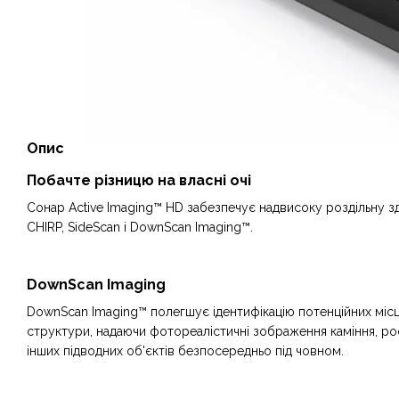
Опис
Побачте різницю на власні очі
Сонар Active Imaging™ HD забезпечує надвисоку роздільну 
CHIRP, SideScan і DownScan Imaging™.
DownScan Imaging
DownScan Imaging™ полегшує ідентифікацію потенційних міс
структури, надаючи фотореалістичні зображення каміння, рос
інших підводних об'єктів безпосередньо під човном.