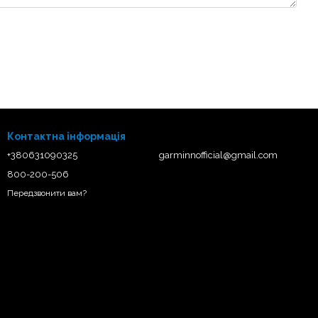
Контактна інформація
+380631090325
garminnofficial@gmail.com
800-200-506
Передзвонити вам?