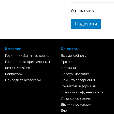
Оцініть товар
чіткістю, використовуючи
ої окремої цілі.
Надіслати
Каталог
Клієнтам
Годинники Garmin за серіями
Вхід до кабінету
Годинники за призначенням
Про нас
MARQ Premium
Магазини
Навігатори
Оплата і доставка
Прилади та аксесуари
Обмін та повернення
Контактна інформація
Політика конфіденційності
Угода користувача
Відгуки про магазин
Блог