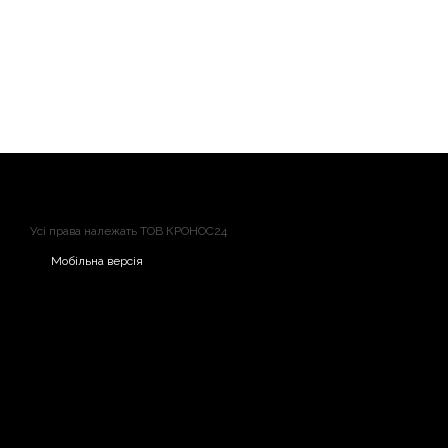
Сонар CHIRP
Розглядайте рибу, структуру та особливості дна з високою 
сонар Lowrance CHIRP, який забезпечує найкращий огляд кожн
Усі права належать ТОВ КРОНОС24
Мобільна версія