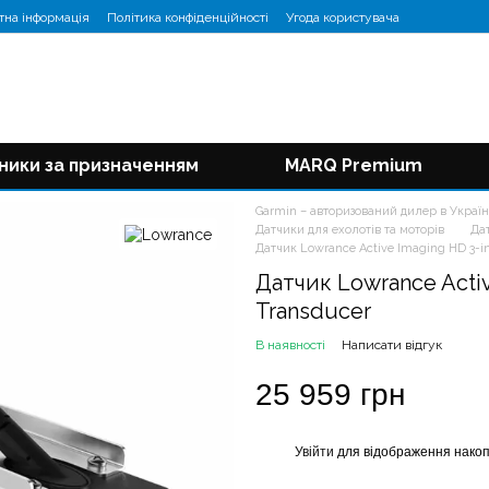
тна інформація
Політика конфіденційності
Угода користувача
ники за призначенням
MARQ Premium
Garmin – авторизований дилер в Україн
Датчики для ехолотів та моторів
Да
Датчик Lowrance Active Imaging HD 3-in
Датчик Lowrance Activ
Transducer
В наявності
Написати відгук
25 959 грн
Увійти
для відображення накоп
%