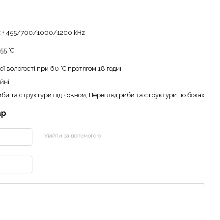
 + 455/700/1000/1200 kHz
 55 °C
ої вологості при 60 °C протягом 18 годин
йні
би та структури під човном, Перегляд риби та структури по боках
ар
Увійти за допомогою