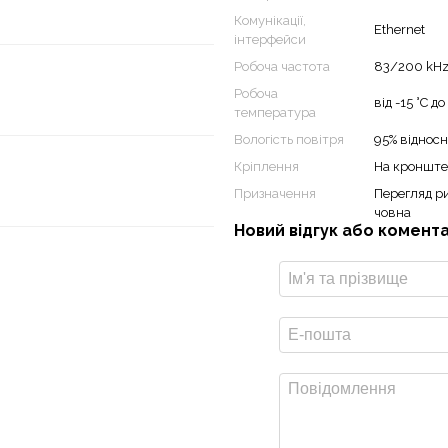
Комунікації,
Ethernet
інтерфейси
ється риба, дозволяючи охопити
слідити мілководні ділянки,
Робоча частота
83/200 kHz
Робоча
від -15 °C до
температура
Вологість повітря
95% відносн
Кріплення
На кронште
Призначення
Перегляд ри
човна
Новий відгук або комент