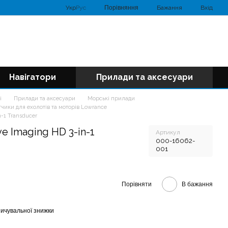
Порівняння
Укр
Рус
Бажання
Вхід
Навігатори
Прилади та аксесуари
і
Прилади та аксесуари
Морські прилади
тчики для ехолотів та моторів Lowrance
-1 Transducer
e Imaging HD 3-in-1
Артикул
000-16062-
001
Порівняти
В бажання
ичувальної знижки