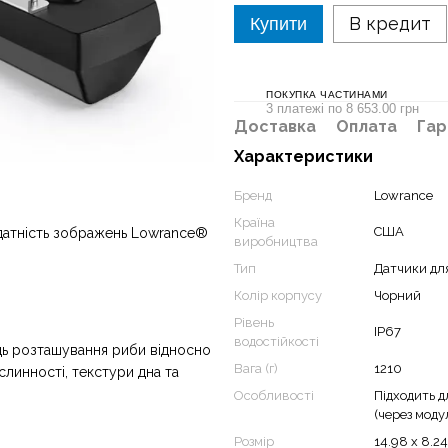
В кредит
Купити
ПОКУПКА ЧАСТИНАМИ
3 платежі по 8 653.00 грн
Доставка
Оплата
Гар
Характеристики
Бренд
Lowrance
Країна
США
здатність зображень Lowrance®
виробництва
Тип
Датчики дл
Колір корпусу
Чорний
Рівень
IP67
водостійкості
ць розташування риби відносно
Вага (г)
1210
линності, текстури дна та
Особливості
Підходить д
(через моду
Розмір
14.98 x 8.24