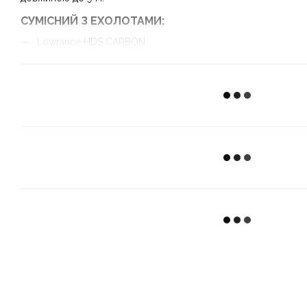
СУМІСНИЙ З ЕХОЛОТАМИ:
Lowrance HDS CARBON
Lowrance HDS Gen3
Lowrance HDS Live
Lowrance Elite Ti 2
Lowrance Elite FS