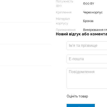
Потужність
600 Вт
(Вт)
Кріплення
Через корпус
Матеріал
Бронза
корпусу
Призначення
Вимірювання г
Новий відгук або комент
Оцініть товар