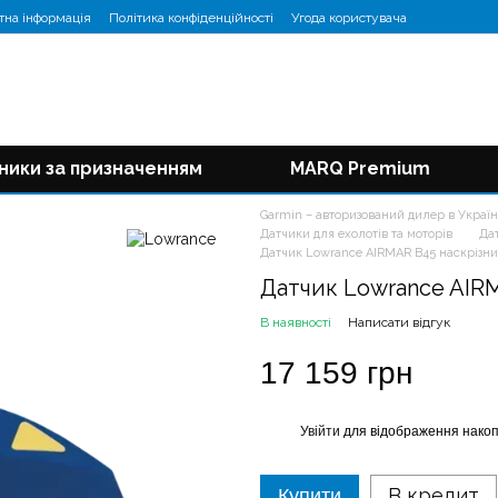
тна інформація
Політика конфіденційності
Угода користувача
ники за призначенням
MARQ Premium
Garmin – авторизований дилер в Україн
Датчики для ехолотів та моторів
Да
Датчик Lowrance AIRMAR B45 наскрізни
Датчик Lowrance AIR
В наявності
Написати відгук
17 159 грн
Увійти
для відображення накоп
%
В кредит
Купити