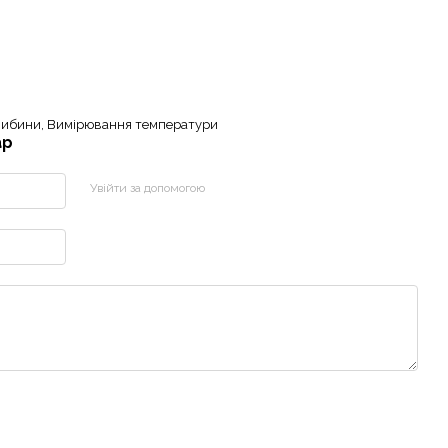
либини, Вимірювання температури
ар
Увійти за допомогою