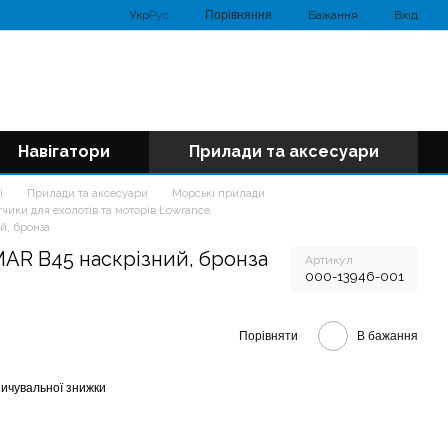
Порівняння
Укр
Рус
Бажання
Вхід
Навігатори
Прилади та аксесуари
і
Прилади та аксесуари
Морські прилади
тчики для ехолотів та моторів Lowrance
й, бронза
MAR B45 наскрізний, бронза
Артикул
000-13946-001
Порівняти
В бажання
ичувальної знижки