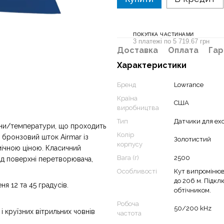
ПОКУПКА ЧАСТИНАМИ
3 платежі по 5 719.67 грн
Доставка
Оплата
Гар
Характеристики
Бренд
Lowrance
Країна
США
виробництва
Тип
Датчики для ех
и/температури, що проходить
Колір
 бронзовий шток Airmar із
Золотистий
корпусу
мічною ціною. Класичний
Вага (г)
2500
ід поверхні перетворювача,
Особливості
Кут випромінюва
до 206 м. Підклю
я 12 та 45 градусів.
обтічником.
Робоча
50/200 kHz
 круїзних вітрильних човнів
частота