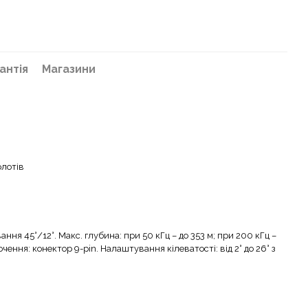
антія
Магазини
олотів
ння 45°/12°. Макс. глубина: при 50 кГц – до 353 м; при 200 кГц –
чення: конектор 9-pin. Налаштування кілеватості: від 2° до 26° з