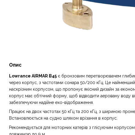
Опис
Lowrance AIRMAR B45
є бронзовим перетворювачем глибин
через корпус, з частотами сонара 50/200 кГц. Це найменший
наскрізним корпусом, що пропонує якісний дизайн за еконо
корпус має обтічний форму, щоб відводити аеровану воду в
забезпечуючи надійне ехо-відображення.
Працює на двох частотах 50 кГц та 200 кГц, з шириною промен
Встановлюється на судно шляхом врізання в корпус.
Рекомендується для моторних катерів з глісуючим корпусом і
довжиною до 9 м.