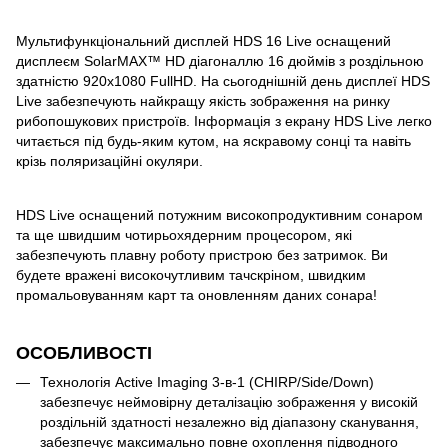
Мультифункціональний дисплей HDS 16 Live оснащений
дисплеєм SolarMAX™ HD діагоналлю 16 дюймів з роздільною
здатністю 920х1080 FullHD. На сьогоднішній день дисплеї HDS
Live забезпечують найкращу якість зображення на ринку
рибопошукових пристроїв. Інформація з екрану HDS Live легко
читається під будь-яким кутом, на яскравому сонці та навіть
крізь поляризаційні окуляри.
HDS Live оснащений потужним високопродуктивним сонаром
та ще швидшим чотирьохядерним процесором, які
забезпечують плавну роботу пристрою без затримок. Ви
будете вражені високочутливим тачскріном, швидким
промальовуванням карт та оновленням даних сонара!
ОСОБЛИВОСТІ
Технологія Active Imaging 3-в-1 (CHIRP/Side/Down)
забезпечує неймовірну деталізацію зображення у високій
роздільній здатності незалежно від діапазону сканування,
забезпечує максимально повне охоплення підводного