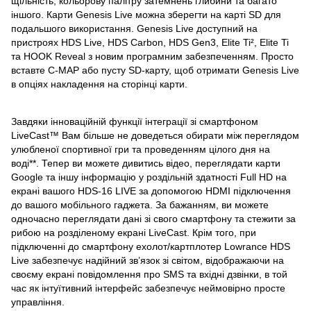
щільність, кольорову палітру затемнень глибини та багато
іншого. Карти Genesis Live можна зберегти на карті SD для
подальшого використання. Genesis Live доступний на
пристроях HDS Live, HDS Carbon, HDS Gen3, Elite Ti², Elite Ti
та HOOK Reveal з новим програмним забезпеченням. Просто
вставте C-MAP або пусту SD-карту, щоб отримати Genesis Live
в опціях накладення на сторінці карти.
Завдяки інноваційній функції інтеграції зі смартфоном
LiveCast™ Вам більше не доведеться обирати між переглядом
улюбленої спортивної гри та проведенням цілого дня на
воді**. Тепер ви можете дивитись відео, переглядати карти
Google та іншу інформацію у роздільній здатності Full HD на
екрані вашого HDS-16 LIVE за допомогою HDMI підключення
до вашого мобільного гаджета. За бажанням, ви можете
одночасно переглядати дані зі свого смартфону та стежити за
рибою на розділеному екрані LiveCast. Крім того, при
підключенні до смартфону ехолот/картплотер Lowrance HDS
Live забезпечує надійний зв’язок зі світом, відображаючи на
своєму екрані повідомлення про SMS та вхідні дзвінки, в той
час як інтуїтивний інтерфейс забезпечує неймовірно просте
управління.