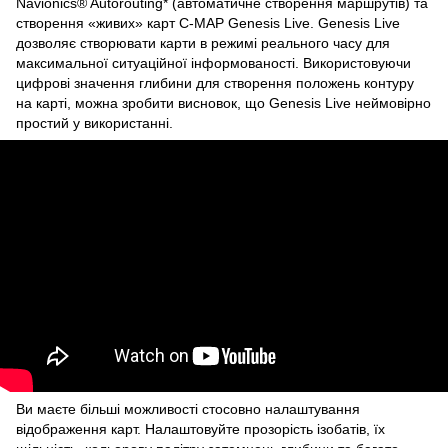
Navionics® Autorouting* (автоматичне створення маршрутів) та
створення «живих» карт C-MAP Genesis Live. Genesis Live
дозволяє створювати карти в режимі реального часу для
максимальної ситуаційної інформованості. Використовуючи
цифрові значення глибини для створення положень контуру
на карті, можна зробити висновок, що Genesis Live неймовірно
простий у використанні.
Ви маєте більші можливості стосовно налаштування
відображення карт. Налаштовуйте прозорість ізобатів, їх