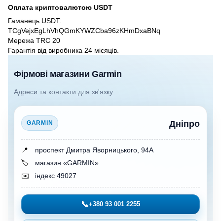
Оплата криптовалютою USDT
Гаманець USDT:
TCgVejxEgLhVhQGmKYWZCba96zKHmDxaBNq
Мережа TRC 20
Гарантія від виробника 24 місяців.
Фірмові магазини Garmin
Адреси та контакти для зв'язку
Дніпро
GARMIN
📍
проспект Дмитра Яворницького, 94А
🏷️
магазин «GARMIN»
✉️
індекс 49027
📞
+380 93 001 2255