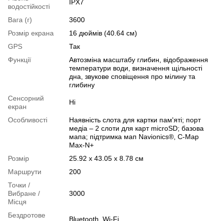
IPX7
водостійкості
Вага (г)
3600
Розмір екрана
16 дюймів (40.64 см)
GPS
Так
Функції
Автозміна масштабу глибин, відображення
температури води, визначення щільності
дна, звукове сповіщення про мілину та
глибину
Сенсорний
Ні
екран
Особливості
Наявність слота для картки пам'яті; порт
медіа – 2 слоти для карт microSD; базова
мапа; підтримка мап Navionics®, C-Map
Max-N+
Розмір
25.92 x 43.05 x 8.78 см
Маршрути
200
Точки /
Вибране /
3000
Місця
Бездротове
Bluetooth, Wi-Fi