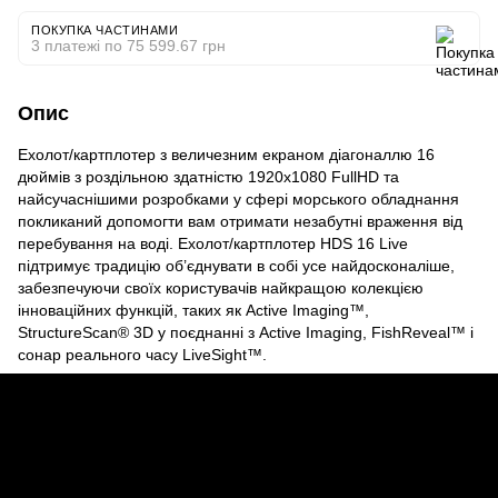
ПОКУПКА ЧАСТИНАМИ
3 платежі по 75 599.67 грн
Опис
Ехолот/картплотер з величезним екраном діагоналлю 16
дюймів з роздільною здатністю 1920х1080 FullHD та
найсучаснішими розробками у сфері морського обладнання
покликаний допомогти вам отримати незабутні враження від
перебування на воді. Ехолот/картплотер HDS 16 Live
підтримує традицію об’єднувати в собі усе найдосконаліше,
забезпечуючи своїх користувачів найкращою колекцією
інноваційних функцій, таких як Аctive Imaging™,
StructureScan® 3D у поєднанні з Active Imaging, FishReveal™ і
сонар реального часу LiveSight™.