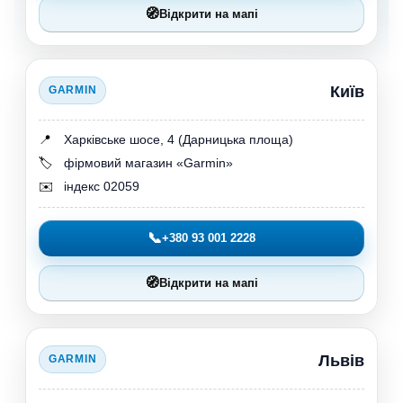
🧭
Відкрити на мапі
Київ
GARMIN
📍
Харківське шосе, 4 (Дарницька площа)
🏷️
фірмовий магазин «Garmin»
✉️
індекс 02059
📞
+380 93 001 2228
🧭
Відкрити на мапі
Львів
GARMIN