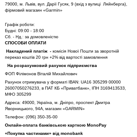
79000, м. Львів, вул. Дарії Гусяк, 9 (вхід з вулиці Ляйнберга),
фірмовий магазин «Garmin»
Графік роботи:
Будні: 09:00 - 18:00
Сб. - Нд.: за домовленістю
СПОСОБИ ОПЛАТИ
Накладений платіж
-
комісія Нової Пошти за зворотній
переказ коштів 20 грн +2% від вартості замовлення
На розрахунковий рахунок підприємства
ФОП Філімонов Віталій Михайлович
Рахунок отримувача у форматі IBAN: UA16 305299 00000
26007050276233, в ПАТ КБ «Приватбанк», ІПН 3169413533,
МФО 305299
Адреса: 49000, Україна, м. Дніпро, проспект Дмитра
Яворницького, 94А, магазин «GARMIN»
Телефон: (096) 350-35-00
Онлайн-оплата банківською карткою MonoPay
«Покупка частинами» від monobank