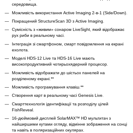
середовища.
Можливість використання Active Imaging 2-в-1 (Side/Down).
Покращений StructureScan 3D з Active Imaging.
Сумісність з «живим» сонаром LiveSight, який відображає
рух риби в реальному часі.
Інтеграція зі смартфоном, смарт повідомлення на екрані
ехолота.
Моделі HDS-12 Live та HDS-16 Live мають
високопродуктивний чотирьохядерний процесор.
Можливість відображати до шістьох панелей на
розділеному екрані.**
Можливість програмування клавіш.**
Створення карт в реальному часі Genesis Live.
Смарттехнологія ідентифікації та розподілу цілей
FishReveal.
16-дюймовий дисплей SolarMAX™ HD мультитач з
найширшими кутами огляду, відмінне зображення на сонці
та навіть в поляризаційних окулярах.