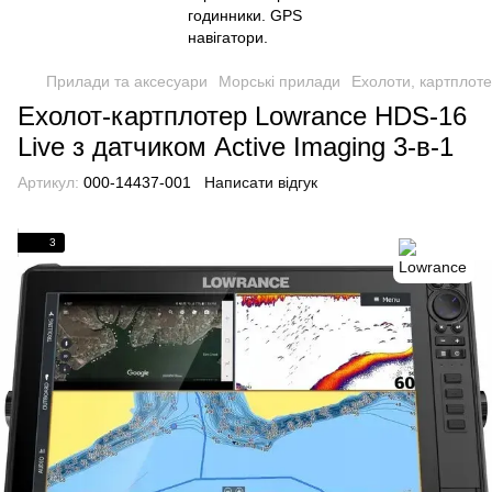
Прилади та аксесуари
Морські прилади
Ехолоти, картплот
Ехолот-картплотер Lowrance HDS-16
Live з датчиком Active Imaging 3-в-1
Артикул:
000-14437-001
Написати відгук
3