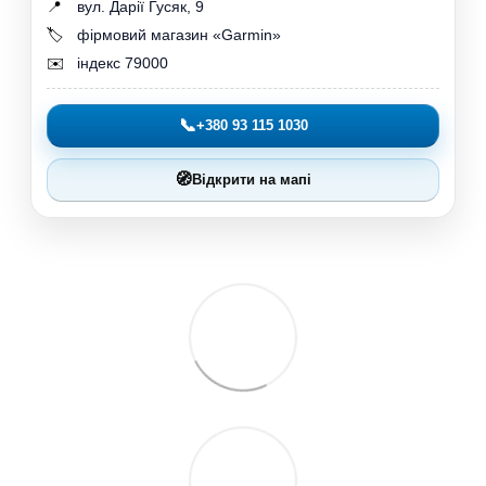
📍
вул. Дарії Гусяк, 9
🏷️
фірмовий магазин «Garmin»
✉️
індекс 79000
📞
+380 93 115 1030
🧭
Відкрити на мапі