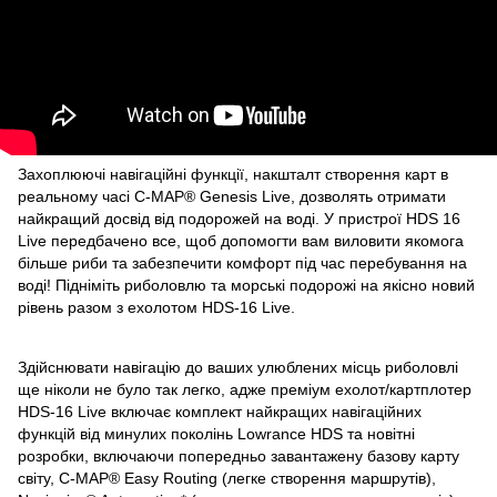
Захоплюючі навігаційні функції, накшталт створення карт в
реальному часі C-MAP® Genesis Live, дозволять отримати
найкращий досвід від подорожей на воді. У пристрої HDS 16
Live передбачено все, щоб допомогти вам виловити якомога
більше риби та забезпечити комфорт під час перебування на
воді! Підніміть риболовлю та морські подорожі на якісно новий
рівень разом з ехолотом HDS-16 Live.
Здійснювати навігацію до ваших улюблених місць риболовлі
ще ніколи не було так легко, адже преміум ехолот/картплотер
HDS-16 Live включає комплект найкращих навігаційних
функцій від минулих поколінь Lowrance HDS та новітні
розробки, включаючи попередньо завантажену базову карту
світу, C-MAP® Easy Routing (легке створення маршрутів),