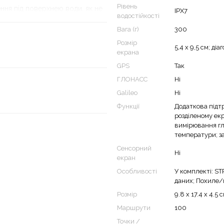
Рівень
ння під поверхнею води, як не
IPX7
водостійкості
Вага (г)
300
Розмір
5,4 х 9,5 см; діа
екрана
GPS
Так
ГЛОНАСС
Ні
Galileo
Ні
Функції
Додаткова підт
розділеному ек
вимірювання гл
температури; з
Сенсорний
Ні
екран
 риби та структури з
Особливості
У комплекті: S
ані ехолота.
даних; Похиле/
Розмір
9.8 x 17.4 x 4.5 
Маршрути
100
Точки /