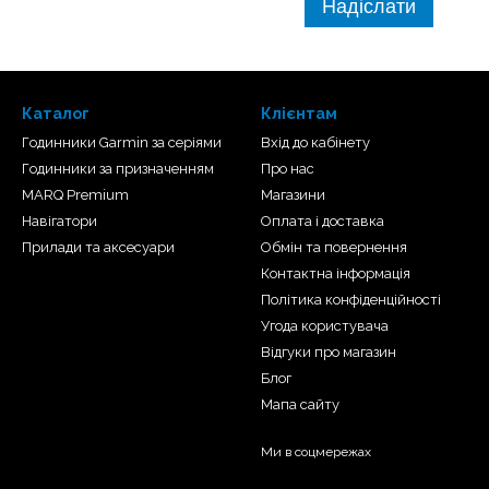
Надіслати
Каталог
Клієнтам
Годинники Garmin за серіями
Вхід до кабінету
Годинники за призначенням
Про нас
MARQ Premium
Магазини
Навігатори
Оплата і доставка
Прилади та аксесуари
Обмін та повернення
Контактна інформація
ву. Використовуйте
Політика конфіденційності
 дістатись до нього наступного
Угода користувача
Відгуки про магазин
Блог
Мапа сайту
Ми в соцмережах