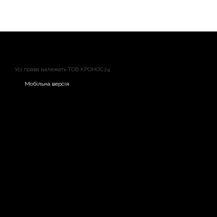
Усі права належать ТОВ КРОНОС24
Мобільна версія
Маркування шляхових точок
Щоб наловити більше риби, потрібно точно знати місця кльо
маркування шляхових точок, щоб запам’ятати його та швидко
разу.