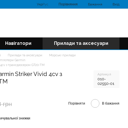
Порівняння
Укр
Рус
Бажання
Вхід
Навігатори
Прилади та аксесуари
і
Прилади та аксесуари
Морські прилади
ртплотери Garmin
d 4cv з трансдюсером GT20-TM
min Striker Vivid 4cv з
Артикул
010-
-TM
02550-01
8 грн
Порівняти
В бажання
ичувальної знижки