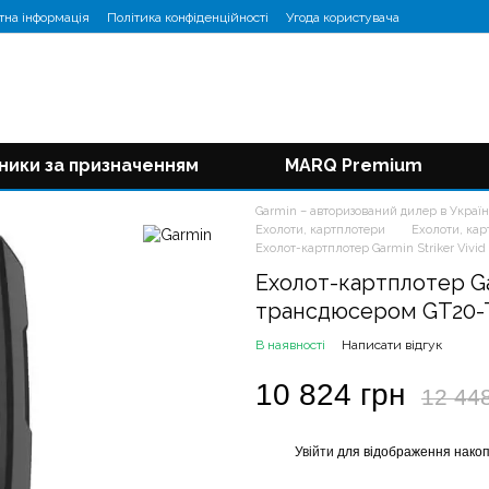
тна інформація
Політика конфіденційності
Угода користувача
ники за призначенням
MARQ Premium
Garmin – авторизований дилер в Україн
Ехолоти, картплотери
Ехолоти, ка
Ехолот-картплотер Garmin Striker Vivi
Ехолот-картплотер Gar
трансдюсером GT20
В наявності
Написати відгук
10 824 грн
12 44
Увійти
для відображення накоп
%