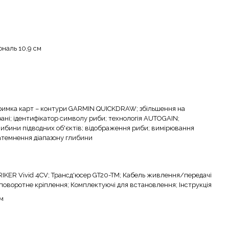
гональ 10,9 см
римка карт – контури GARMIN QUICKDRAW; збільшення на
рані; ідентифікатор символу риби; технологія AUTOGAIN;
ибини підводних об'єктів; відображення риби; вимірювання
атемнення діапазону глибини
TRIKER Vivid 4CV; Трансд'юсер GT20-TM; Кабель живлення/передачі
поворотне кріплення; Комплектуючі для встановлення; Інструкція
см