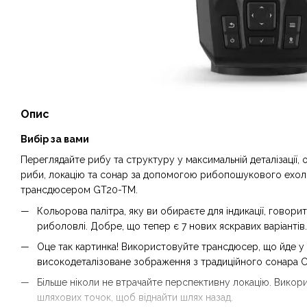
Опис
Вибір за вами
Переглядайте рибу та структуру у максимальній деталізації,
риби, локацію та сонар за допомогою рибопошукового ехолота
трансдюсером GT20-TM.
Кольорова палітра, яку ви обираєте для індикації, говори
риболовлі. Добре, що тепер є 7 нових яскравих варіантів.
Оце так картинка! Використовуйте трансдюсер, що йде у
високодеталізоване зображення з традиційного сонара CH
Більше ніколи не втрачайте перспективну локацію. Вико
шляхових точок, щоб віднайти шлях назад.