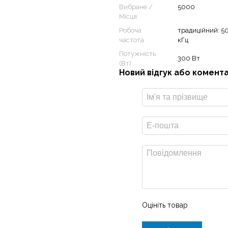
Вибране /
5000
Місця
Робоча
традиційний: 5
частота
кГц
Потужність
300 Вт
(Вт)
Новий відгук або комент
 з традиційного сонара
Оцініть товар