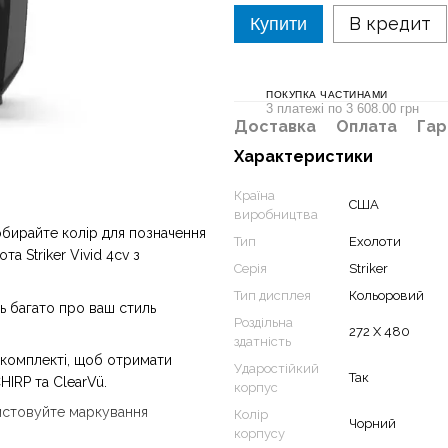
В кредит
Купити
ПОКУПКА ЧАСТИНАМИ
3 платежі по 3 608.00 грн
Доставка
Оплата
Гар
Характеристики
Країна
США
виробництва
 обирайте колір для позначення
Тип
Ехолоти
 Striker Vivid 4cv з
Серія
Striker
Тип дисплея
Кольоровий
ть багато про ваш стиль
Роздільна
272 X 480
здатність
 комплекті, щоб отримати
Ударостійкий
Так
IRP та ClearVü.
корпус
ристовуйте маркування
Колір
Чорний
корпусу