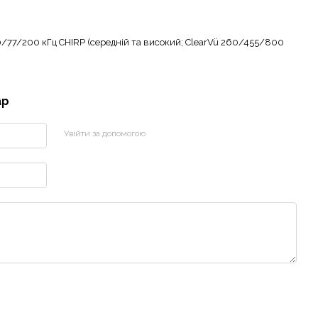
0/77/200 кГц CHIRP (середній та високий; ClearVü 260/455/800
ар
Увійти за допомогою