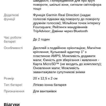
швидкості; Попередження для про круті
повороти, шкільні зони, сигнали світлофора
тощо
Додаткові
Функція Garmin Real Direction (надає
функції
голосові підказки від повороту до повороту
дружнім голосом); Мільйони точок інтересу
Foursquare; Рейтинги мандрівників
TripAdvisor; Дзвінки через Bluetooth
Час роботи
До 2 годин
батареї
Особливості
Дисплей з подвійною орієнтацією; Магнітне
кріплення; Кульковий адаптер 1" з
пластиною AMPS; Можливість додавати
мапи; Ємність для зберігання і живлення -
Карта MicroSD™ (не входить до комплекту);
Оновлення мапи; Можливість
завантажувати супутникові знімки
Розмір
20 x 12,5 x 2 см
Тип батареї
Літієво-іонна батарея
Призначення
Для вантажівок
Відгуки