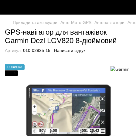
Прилади та аксесуари
Авто-Мото GPS
Автонавігатори
Авт
GPS-навігатор для вантажівок
Garmin Dezl LGV820 8-дюймовий
Артикул:
010-02925-15
Написати відгук
НОВИНКА
3