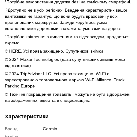
¹Потрібне використання додатка dēzl на сумісному смартфоні.
²Доступно не в усіх регіонах. Введення характеристик вашої
вантажівки не гарантує, що вони будуть враховані у всіх
пропонованих маршрутах. Завжди керуйтесь усіма
встановленими дорожніми знаками та умовами на дорозі.
³Потрібне кріплення з живленням та відеовходом; продається
окремо.
© HERE. Усі права захищено. Супутникові знімки
© 2024 Maxar Technologies (дата супутникових знімків може
відрізнятися).
© 2024 TripAdvisor LLC. Усі права захищено. Wi-Fi є
зареєстрованою торговельною маркою Wi-Fi Alliance. Truck
Parking Europe
© Технічні покращення тривають і можуть не бути відображені
на зображеннях, відео та в специфікаціях.
Характеристики
Бренд
Garmin
Країна