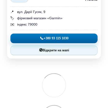
📍
вул. Дарії Гусяк, 9
🏷️
фірмовий магазин «Garmin»
✉️
індекс 79000
📞
+380 93 115 1030
🧭
Відкрити на мапі