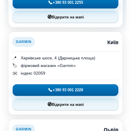
📞
+380 93 001 2255
🧭
Відкрити на мапі
Київ
GARMIN
📍
Харківське шосе, 4 (Дарницька площа)
🏷️
фірмовий магазин «Garmin»
✉️
індекс 02059
📞
+380 93 001 2228
🧭
Відкрити на мапі
Львів
GARMIN