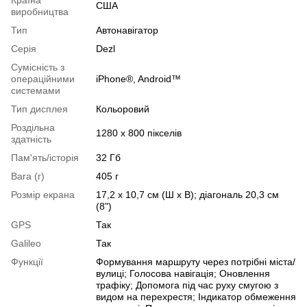
США
виробництва
Тип
Автонавігатор
Серія
Dezl
Сумісність з
операційними
iPhone®, Android™
системами
Тип дисплея
Кольоровий
Роздільна
1280 x 800 пікселів
здатність
Пам'ять/історія
32 Гб
Вага (г)
405 г
Розмір екрана
17,2 x 10,7 см (Ш x В); діагональ 20,3 см
(8")
GPS
Так
Galileo
Так
Функції
Формування маршруту через потрібні міста/
вулиці; Голосова навігація; Оновлення
трафіку; Допомога під час руху смугою з
видом на перехрестя; Індикатор обмеження