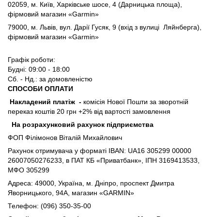
02059, м. Київ, Харківське шосе, 4 (Дарницька площа),
фірмовий магазин «Garmin»
79000, м. Львів, вул. Дарії Гусяк, 9 (вхід з вулиці Ляйнберга),
фірмовий магазин «Garmin»
Графік роботи:
Будні: 09:00 - 18:00
Сб. - Нд.: за домовленістю
СПОСОБИ ОПЛАТИ
Накладений платіж
-
комісія Нової Пошти за зворотній
переказ коштів 20 грн +2% від вартості замовлення
На розрахунковий рахунок підприємства
ФОП Філімонов Віталій Михайлович
Рахунок отримувача у форматі IBAN: UA16 305299 00000
26007050276233, в ПАТ КБ «Приватбанк», ІПН 3169413533,
МФО 305299
Адреса: 49000, Україна, м. Дніпро, проспект Дмитра
Яворницького, 94А, магазин «GARMIN»
Телефон: (096) 350-35-00