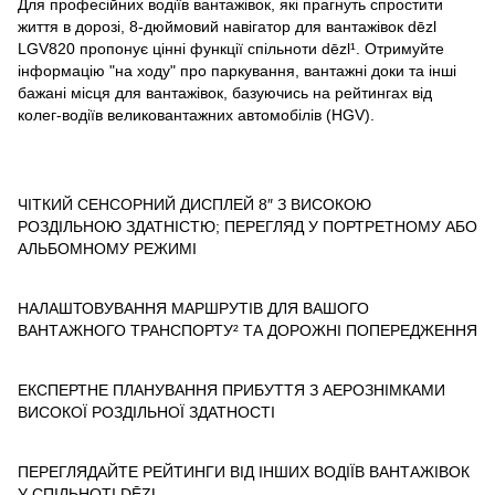
Для професійних водіїв вантажівок, які прагнуть спростити
життя в дорозі, 8-дюймовий навігатор для вантажівок dēzl
LGV820 пропонує цінні функції спільноти dēzl¹. Отримуйте
інформацію "на ходу" про паркування, вантажні доки та інші
бажані місця для вантажівок, базуючись на рейтингах від
колег-водіїв великовантажних автомобілів (HGV).
ЧІТКИЙ СЕНСОРНИЙ ДИСПЛЕЙ 8″ З ВИСОКОЮ
РОЗДІЛЬНОЮ ЗДАТНІСТЮ; ПЕРЕГЛЯД У ПОРТРЕТНОМУ АБО
АЛЬБОМНОМУ РЕЖИМІ
НАЛАШТОВУВАННЯ МАРШРУТІВ ДЛЯ ВАШОГО
ВАНТАЖНОГО ТРАНСПОРТУ² ТА ДОРОЖНІ ПОПЕРЕДЖЕННЯ
ЕКСПЕРТНЕ ПЛАНУВАННЯ ПРИБУТТЯ З АЕРОЗНІМКАМИ
ВИСОКОЇ РОЗДІЛЬНОЇ ЗДАТНОСТІ
ПЕРЕГЛЯДАЙТЕ РЕЙТИНГИ ВІД ІНШИХ ВОДІЇВ ВАНТАЖІВОК
У СПІЛЬНОТІ DĒZL