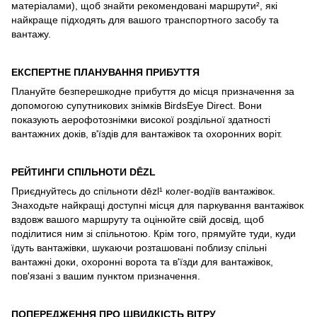
матеріалами), щоб знайти рекомендовані маршрути², які
найкраще підходять для вашого транспортного засобу та
вантажу.
ЕКСПЕРТНЕ ПЛАНУВАННЯ ПРИБУТТЯ
Плануйте безперешкодне прибуття до місця призначення за
допомогою супутникових знімків BirdsEye Direct. Вони
показують аерофотознімки високої роздільної здатності
вантажних доків, в'їздів для вантажівок та охоронних воріт.
РЕЙТИНГИ СПІЛЬНОТИ D
ĒZL
Приєднуйтесь до спільноти dēzl¹ колег-водіїв вантажівок.
Знаходьте найкращі доступні місця для паркування вантажівок
вздовж вашого маршруту та оцінюйте свій досвід, щоб
поділитися ним зі спільнотою. Крім того, прямуйте туди, куди
їдуть вантажівки, шукаючи розташовані поблизу спільні
вантажні доки, охоронні ворота та в'їзди для вантажівок,
пов'язані з вашим пунктом призначення.
ПОПЕРЕДЖЕННЯ ПРО ШВИДКІСТЬ ВІТРУ