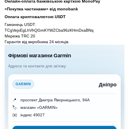
Онлайн-оплата банківською карткою MonoPay
«Покупка частинами» від monobank
Оплата криптовалютою USDT
Гаманець USDT:
TCgVejxEgLhVhQGmKYWZCba96zKHmDxaBNq
Мережа TRC 20
Гарантія від виробника 24 місяців.
Фірмові магазини Garmin
Адреси та контакти для зв'язку
Дніпро
GARMIN
📍
проспект Дмитра Яворницького, 94А
🏷️
магазин «GARMIN»
✉️
індекс 49027