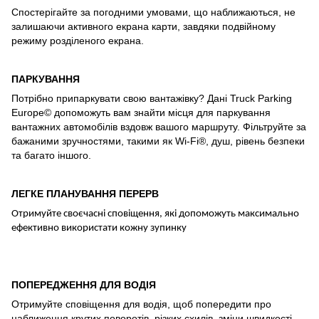
Спостерігайте за погодними умовами, що наближаються, не
залишаючи активного екрана карти, завдяки подвійному
режиму розділеного екрана.
ПАРКУВАННЯ
Потрібно припаркувати свою вантажівку? Дані Truck Parking
Europe© допоможуть вам знайти місця для паркування
вантажних автомобілів вздовж вашого маршруту. Фільтруйте за
бажаними зручностями, такими як Wi-Fi®, душ, рівень безпеки
та багато іншого.
ЛЕГКЕ ПЛАНУВАННЯ ПЕРЕРВ
Отримуйте своєчасні сповіщення, які допоможуть максимально
ефективно використати кожну зупинку
ПОПЕРЕДЖЕННЯ ДЛЯ ВОДІЯ
Отримуйте сповіщення для водія, щоб попередити про
наближення крутих поворотів, різких схилів, зміни швидкості,