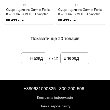
19
12
Смарт-годинник Garmin Fenix
Смарт-годинник Garmin Fenix
8 – 51 мм, AMOLED Sapphire,
8 – 51 мм, AMOLED Sapphire,
титан з DLC-покриттям Carbon
титан із силіконовим ремінцем
60 499 грн
60 499 грн
Gray і силіконовим ремінцем
кольору Spark Orange/Graphite
чорного/сірого кольору
Показати ще 20 товарів
Назад
Вперед
2
з 12
+380631090325
800-200-506
Контактна інформація
Повна версія сайту