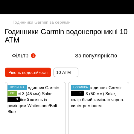
Годинники Garmin за серіями
Годинники Garmin водонепроникні 10
ATM
Фільтр
За популярністю
1
Рівень водостійкості
10 АТМ
НОВИНКА
НОВИНКА
ХІТ
3
3