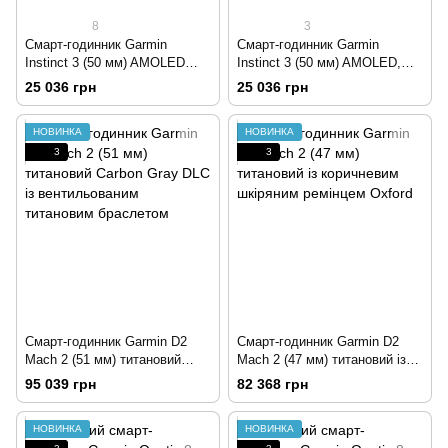
8
3
Смарт-годинник Garmin
Смарт-годинник Garmin
Instinct 3 (50 мм) AMOLED
Instinct 3 (50 мм) AMOLED,
чорний/вугільний
колір неотропік/сутінковий
25 036 грн
25 036 грн
НОВИНКА
НОВИНКА
3
3
Смарт-годинник Garmin D2
Смарт-годинник Garmin D2
Mach 2 (51 мм) титановий
Mach 2 (47 мм) титановий із
Carbon Gray DLC із
коричневим шкіряним
95 039 грн
82 368 грн
вентильованим титановим
ремінцем Oxford
браслетом
НОВИНКА
НОВИНКА