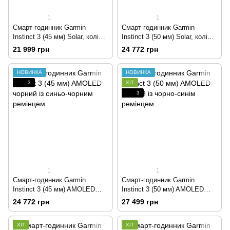
1
1
Смарт-годинник Garmin
Смарт-годинник Garmin
Instinct 3 (45 мм) Solar, колір
Instinct 3 (50 мм) Solar, колір
білий камінь із ремінцем
білий камінь із чорно-синім
21 999 грн
24 772 грн
Whitestone/Bolt Blue
ремінцем
НОВИНКА
НОВИНКА
3
ХІТ
3
1
1
Смарт-годинник Garmin
Смарт-годинник Garmin
Instinct 3 (45 мм) AMOLED
Instinct 3 (50 мм) AMOLED
чорний із синьо-чорним
чорний із чорно-синім
24 772 грн
27 499 грн
ремінцем
ремінцем
ХІТ
ХІТ