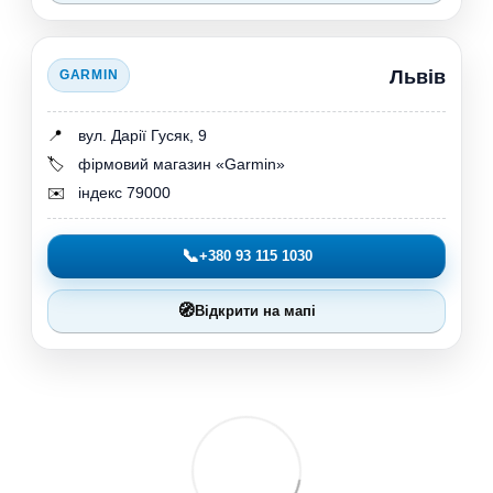
Львів
GARMIN
📍
вул. Дарії Гусяк, 9
🏷️
фірмовий магазин «Garmin»
✉️
індекс 79000
📞
+380 93 115 1030
🧭
Відкрити на мапі