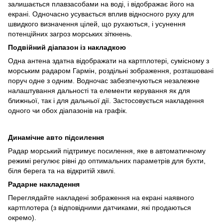
залишається плавзасобами на воді, і відображає його на
екрані. Одночасно усувається вплив відносного руху для
швидкого визначення цілей, що рухаються, і усунення
потенційних загроз морських зіткнень.
Подвійний діапазон із накладкою
Одна антена здатна відображати на картплотері, сумісному з
морським радаром Гармін, роздільні зображення, розташовані
поруч одне з одним. Водночас забезпечуються незалежне
налаштування дальності та елементи керування як для
ближньої, так і для дальньої дії. Застосовується накладення
одного чи обох діапазонів на графік.
Динамічне авто підсилення
Радар морський підтримує посилення, яке в автоматичному
режимі регулює рівні до оптимальних параметрів для бухти,
біля берега та на відкритій хвилі.
Радарне накладення
Переглядайте накладені зображення на екрані наявного
картплотера (з відповідними датчиками, які продаються
окремо).