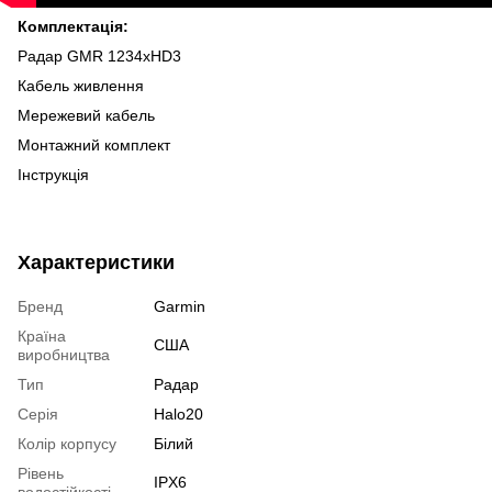
Комплектація:
Радар
GMR
1234х
HD
3
Кабель
живлення
Мережевий кабель
Монтажний комплект
Інструкція
Характеристики
Бренд
Garmin
Країна
США
виробництва
Тип
Радар
Серія
Halo20
Колір корпусу
Білий
Рівень
IPX6
водостійкості