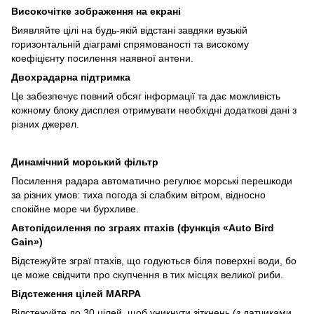
Високочітке зображення на екрані
Виявляйте цілі на будь-якій відстані завдяки вузькій
горизонтальній діаграмі спрямованості та високому
коефіцієнту посилення наявної антени.
Двохрадарна підтримка
Це забезпечує повний обсяг інформації та дає можливість
кожному блоку дисплея отримувати необхідні додаткові дані з
різних джерел.
Динамічний морський фільтр
Посилення радара автоматично регулює морські перешкоди
за різних умов: тиха погода зі слабким вітром, відносно
спокійне море чи бурхливе.
Автопідсилення по зграях птахів (функція «
Auto
Bird
Gain
»)
Відстежуйте зграї птахів, що годуються біля поверхні води, бо
це може свідчити про скупчення в тих місцях великої риби.
Відстеження цілей
MARPA
Відстежуйте до 30 цілей, щоб уникнути зіткнень (з датчиками