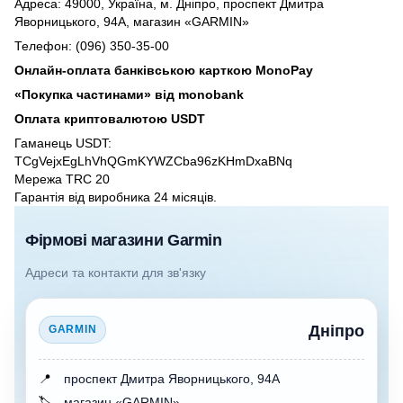
Адреса: 49000, Україна, м. Дніпро, проспект Дмитра
Яворницького, 94А, магазин «GARMIN»
Телефон: (096) 350-35-00
Онлайн-оплата банківською карткою MonoPay
«Покупка частинами» від monobank
Оплата криптовалютою USDT
Гаманець USDT:
TCgVejxEgLhVhQGmKYWZCba96zKHmDxaBNq
Мережа TRC 20
Гарантія від виробника 24 місяців.
Фірмові магазини Garmin
Адреси та контакти для зв'язку
Дніпро
GARMIN
📍
проспект Дмитра Яворницького, 94А
🏷️
магазин «GARMIN»