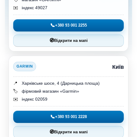
✉️
індекс 49027
📞
+380 93 001 2255
🧭
Відкрити на мапі
Київ
GARMIN
📍
Харківське шосе, 4 (Дарницька площа)
🏷️
фірмовий магазин «Garmin»
✉️
індекс 02059
📞
+380 93 001 2228
🧭
Відкрити на мапі