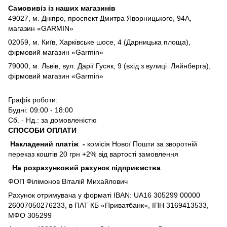
Самовивіз із наших магазинів
49027, м. Дніпро,
проспект Дмитра Яворницького, 94А,
магазин «GARMIN»
02059, м. Київ, Харківське шосе, 4 (Дарницька площа),
фірмовий магазин «Garmin»
79000, м. Львів, вул. Дарії Гусяк, 9 (вхід з вулиці Ляйнберга),
фірмовий магазин «Garmin»
Графік роботи:
Будні: 09:00 - 18:00
Сб. - Нд.: за домовленістю
СПОСОБИ ОПЛАТИ
Накладений платіж
-
комісія Нової Пошти за зворотній
переказ коштів 20 грн +2% від вартості замовлення
На розрахунковий рахунок підприємства
ФОП Філімонов Віталій Михайлович
Рахунок отримувача у форматі IBAN: UA16 305299 00000
26007050276233, в ПАТ КБ «Приватбанк», ІПН 3169413533,
МФО 305299