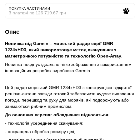
ПОКУПКА ЧАСТИНАМИ
3 платежі по 126 719.67 грн
Опис
Новинка від
Garmin
– морський радар серії
GMR
1234
х
HD3
, який використовує метод сканування з
магнетронною потужністю та технологію
Open
-
Array
.
Новинка поєднує ідеальне чітке зображення з використанням
інноваційних розробок виробника Garmin.
Цей
радар
морський
GMR 1234
х
HD3
з
конструкцією
відкритої
решітки
-
антени
завжди
готовий
забезпечити
чудове
виявлення
погоди
,
перешкод
та
руху
для
моряків
,
які
подорожують
або
займаються
рибним
промислом
.
До основних переваг обладнання відносяться:
- технологія усереднення сканування;
- покращена обробка розміру цілі;
- розділений екран (двохдіапазонний дисплей);