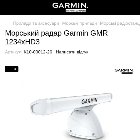
Прилади та аксесуари
Морські прилади
Морські радіостанц
Морський радар Garmin GMR
1234хHD3
Артикул:
K10-00012-26
Написати відгук
3