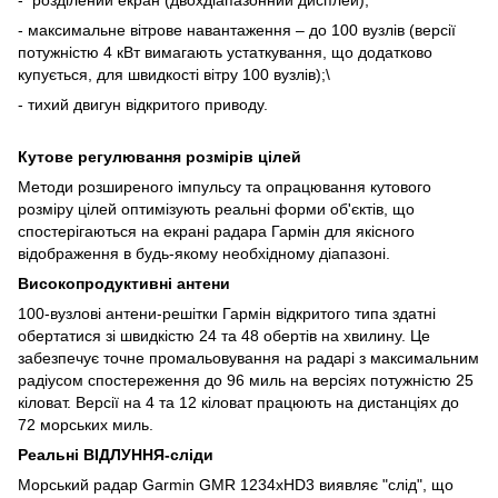
- максимальне вітрове навантаження – до 100 вузлів (версії
потужністю 4 кВт вимагають устаткування, що додатково
купується, для швидкості вітру 100 вузлів);\
-
тихий двигун відкритого приводу.
Кутове регулювання розмірів цілей
Методи розширеного імпульсу та опрацювання кутового
розміру цілей оптимізують реальні форми об'єктів, що
спостерігаються на екрані радара Гармін для якісного
відображення в будь-якому необхідному діапазоні.
Високопродуктивні антени
100-вузлові антени-решітки Гармін відкритого типа здатні
обертатися зі швидкістю 24 та 48 обертів на хвилину. Це
забезпечує точне промальовування на радарі з максимальним
радіусом спостереження до 96 миль на версіях потужністю 25
кіловат. Версії на 4 та 12 кіловат працюють на дистанціях до
72 морських миль.
Реальні ВІДЛУННЯ-сліди
Морський радар Garmin
GMR
1234х
HD
3
виявляє "слід", що