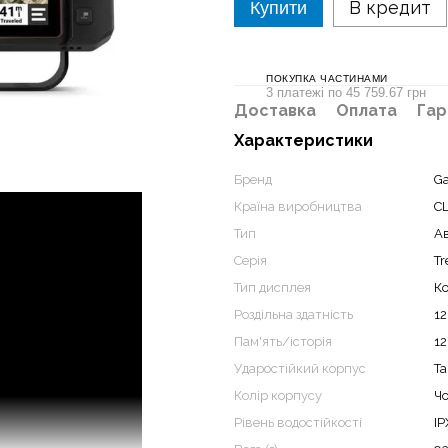
В кредит
Купити
ПОКУПКА ЧАСТИНАМИ
3 платежі по 45 759.67 грн
Доставка
Оплата
Гар
Характеристики
Бренд
G
Країна виробництва
С
Тип
Ав
Серія
Tr
Тип дисплея
К
Роздільна здатність
1
Пам'ять/історія
12
Ударостійкий корпус
Та
Колір корпусу
Ч
Рівень водостійкості
IP