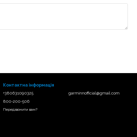
Контактна інформація
+380631090325
garminnofficial@gmail.com
800-200-506
Передзвонити вам?