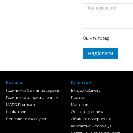
або для фіксації скористайтеся
тупи та покращувати час
Оцініть товар
Надіслати
Каталог
Клієнтам
Годинники Garmin за серіями
Вхід до кабінету
Годинники за призначенням
Про нас
MARQ Premium
Магазини
Навігатори
Оплата і доставка
Reach дає змогу бачити поточні
Прилади та аксесуари
Обмін та повернення
ки-переслідувача в режимі
Контактна інформація
н одному за допомогою