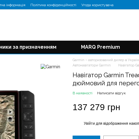
тна інформація
Політика конфіденційності
Угода користувача
ники за призначенням
MARQ Premium
Garmin – авторизований дилер в Україн
Автонавігатори Garmin
Навігатор G
Навігатор Garmin Tread
дюймовий для перего
В наявності
Написати відгук
137 279 грн
Увійти
для відображення накоп
%