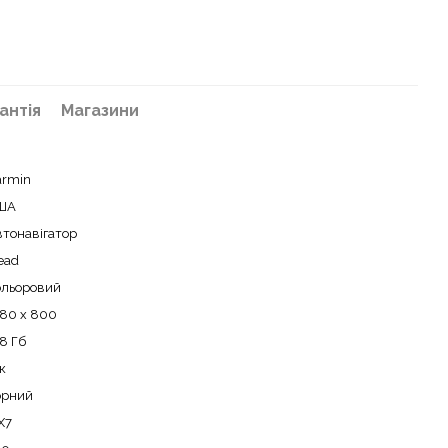
антія
Магазини
armin
ША
тонавігатор
ead
ольоровий
280 x 800
8 Гб
к
орний
X7