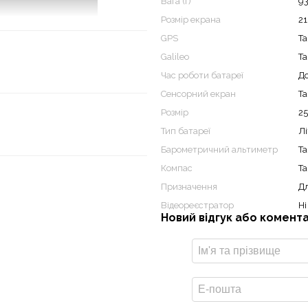
Вага (г)
9
Розмір екрана
21
GPS
Та
Galileo
Та
, цей міцний
навігатор
Garmin
я того, щоб залишатися на
Час роботи батареї
До
обальним супутниковим
Сенсорний екран
Та
е, де знаходиться ваш гоночний
Розмір
25
оманду, якщо виникнуть труднощі
Тип батареї
Лі
Барометричний альтиметр
Та
ї inReach® дозволяє гоночним
Компас
Та
обмінюватися повідомленнями
Призначення
Дл
Відеореєстратор
Ні
чаток/кінець траси, лінію
Новий відгук або комент
кери миль перегонів.
впливів за стандартом IP67 і
ння власних приміток,
асти найефективніший маршрут