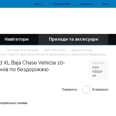
Порівняння
Укр
Рус
Бажання
Вхід
Навігатори
Прилади та аксесуари
і
Прилади та аксесуари
Авто-Мото GPS
Автонавігатори
armin Tread XL Baja Chase Vehicle 10-дюймовий для перегонів по бездоріжжю
 XL Baja Chase Vehicle 10-
Артикул
010-
нів по бездоріжжю
02510-
10
Порівняти
В бажання
ичувальної знижки