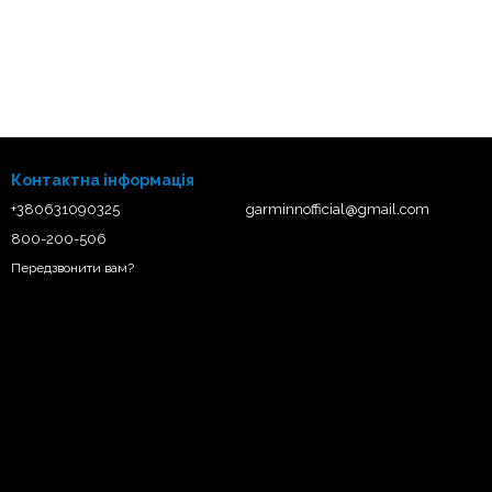
Контактна інформація
+380631090325
garminnofficial@gmail.com
800-200-506
Передзвонити вам?