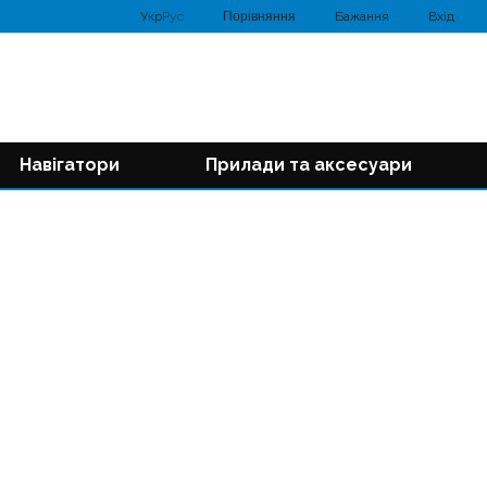
Порівняння
Укр
Рус
Бажання
Вхід
Навігатори
Прилади та аксесуари