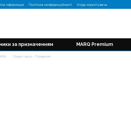
тна інформація
Політика конфіденційності
Угода користувача
ники за призначенням
MARQ Premium
RMIN
Смарт-часы - Плавание