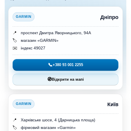
Дніпро
GARMIN
📍
проспект Дмитра Яворницького, 94А
🏷️
магазин «GARMIN»
✉️
індекс 49027
📞
+380 93 001 2255
🧭
Відкрити на мапі
Київ
GARMIN
📍
Харківське шосе, 4 (Дарницька площа)
🏷️
фірмовий магазин «Garmin»