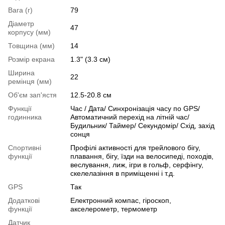
Вага (г)
79
Діаметр
47
корпусу (мм)
Товщина (мм)
14
Розмір екрана
1.3" (3.3 см)
Ширина
22
ремінця (мм)
Об'єм зап'ястя
12.5-20.8 см
Функції
Час / Дата/ Синхронізація часу по GPS/
годинника
Автоматичний перехід на літній час/
Будильник/ Таймер/ Секундомір/ Схід, захід
сонця
Спортивні
Профілі активності для трейлового бігу,
функції
плавання, бігу, їзди на велосипеді, походів,
веслування, лиж, ігри в гольф, серфінгу,
скелелазіння в приміщенні і т.д.
GPS
Так
Додаткові
Електронний компас, гіроскоп,
функції
акселерометр, термометр
Датчик