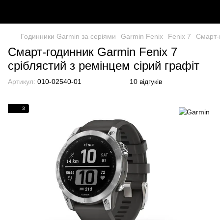
Годинники Garmin за серіями
Garmin Fenix
Fenix 7
Смарт-г
Смарт-годинник Garmin Fenix 7
сріблястий з ремінцем сірий графіт
Артикул:
010-02540-01
10 відгуків
3