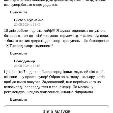
все супер,багато спорт додатків.
Відповісти
Віктор Бубненко
21.05.2024 в 18:49
18 днів роботи - це вже кайф!!! Я шукав годинник з потужною
батареєю, тож це - він! + компас, термометр, + захист від води,
+ багато всяких додатків для спорт тренувань... Це безперечно
- ХІТ серед смарт-годинників!
Відповісти
Володимир
20.05.2024 в 18:58
Цей Фенікс 7 я довго обирав серед інших моделей цієї серії,
всі вони - ну просто супер! Обрав по вигляду , кольору, хотів
щоб до вього пасував. Задоволений, вже первірив його на
велосипеді, попереду тест в тренажерці. По магазину -
рекомендую, швидко подзвонили, швидко відправили
Відповісти
Ще 5 відгуків