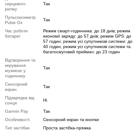
серцевого
Так
ритму
Пульсоксиметр
Так
Pulse Ox
Час роботи
Режим смарт-годинника: до 18 днів; режим
батареї
економії заряду: до 57 днів; режим GPS: до
57 годин; режим усі супутникові системи: до
40 годин; режим усі супутникові системи та
багатосмуговий приймач: до 23 годин
Відтворення та
керування
Так
музикою у
годиннику
Сенсорний
Так
екран
Підзарядка від
Ні
сонця
Garmin Pay
Так
Особливості
Сенсорний екран та кнопки
Тип застібки
Проста застібка-пряжка