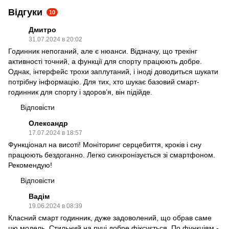
Відгуки
10
Дмитро
31.07.2024 в 20:02
Годинник непоганий, але є нюанси. Відзначу, що трекінг
активності точний, а функції для спорту працюють добре.
Однак, інтерфейс трохи заплутаний, і іноді доводиться шукати
потрібну інформацію. Для тих, хто шукає базовий смарт-
годинник для спорту і здоров’я, він підійде.
Відповісти
Олександр
17.07.2024 в 18:57
Функціонал на висоті! Моніторинг серцебиття, кроків і сну
працюють бездоганно. Легко синхронізується зі смартфоном.
Рекомендую!
Відповісти
Вадім
19.06.2024 в 08:39
Класний смарт годинник, дуже задоволений, що обрав саме
цю модель, Стильний,на руці добре фіксується. По функціям -