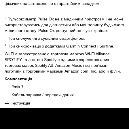
фізичних навантажень не є гарантійним випадком.
2
Пульсоксиметр Pulse Ox не є медичним пристроєм і не може
використовуватись для діагностики або моніторингу будь-якого
медичного стану. Pulse Ox доступний не в усіх країнах.
3
При сполученні з сумісним смартфоном.
4
При синхронізації з додатками Garmin Connect і Surfline.
Wi-Fi є зареєстрованою торговою маркою Wi-Fi Alliance.
SPOTIFY та логотип Spotify є одними з зареєстрованих
торгових марок Spotify AB. Amazon Music і всі пов’язані
логотипи є торговими марками Amazon.com, Inc. або її філій.
Комплектація
fēnix 7
Кабель зарядки / передачі даних
Інструкція