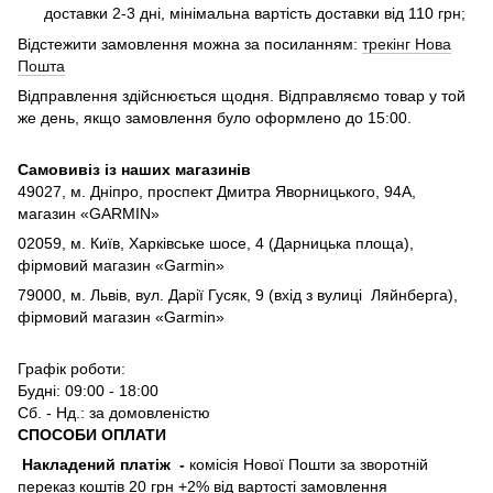
доставки 2-3 дні, мінімальна вартість доставки від 110 грн;
Відстежити замовлення можна за посиланням:
трекінг Нова
Пошта
Відправлення здійснюється щодня. Відправляємо товар у той
же день, якщо замовлення було оформлено до 15:00.
Самовивіз із наших магазинів
49027, м. Дніпро,
проспект Дмитра Яворницького, 94А,
магазин «GARMIN»
02059, м. Київ, Харківське шосе, 4 (Дарницька площа),
фірмовий магазин «Garmin»
79000, м. Львів, вул. Дарії Гусяк, 9 (вхід з вулиці Ляйнберга),
фірмовий магазин «Garmin»
Графік роботи:
Будні: 09:00 - 18:00
Сб. - Нд.: за домовленістю
СПОСОБИ ОПЛАТИ
Накладений платіж
-
комісія Нової Пошти за зворотній
переказ коштів 20 грн +2% від вартості замовлення