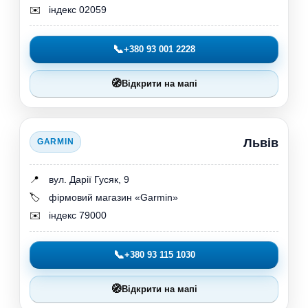
✉️
індекс 02059
📞
+380 93 001 2228
🧭
Відкрити на мапі
Львів
GARMIN
📍
вул. Дарії Гусяк, 9
🏷️
фірмовий магазин «Garmin»
✉️
індекс 79000
📞
+380 93 115 1030
🧭
Відкрити на мапі