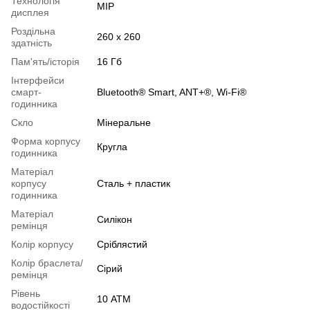
Технологія
MIP
дисплея
Роздільна
260 x 260
здатність
Пам'ять/історія
16 Гб
Інтерфейси
смарт-
Bluetooth® Smart, ANT+®, Wi-Fi®
годинника
Скло
Мінеральне
Форма корпусу
Кругла
годинника
Матеріал
корпусу
Сталь + пластик
годинника
Матеріал
Силікон
ремінця
Колір корпусу
Сріблястий
Колір браслета/
Сірий
ремінця
Рівень
10 АТМ
водостійкості