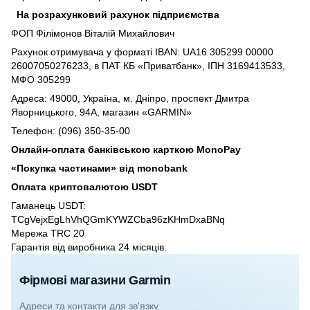
На розрахунковий рахунок підприємства
ФОП Філімонов Віталій Михайлович
Рахунок отримувача у форматі IBAN: UA16 305299 00000
26007050276233, в ПАТ КБ «Приватбанк», ІПН 3169413533,
МФО 305299
Адреса: 49000, Україна, м. Дніпро, проспект Дмитра
Яворницького, 94А, магазин «GARMIN»
Телефон: (096) 350-35-00
Онлайн-оплата банківською карткою MonoPay
«Покупка частинами» від monobank
Оплата криптовалютою USDT
Гаманець USDT:
TCgVejxEgLhVhQGmKYWZCba96zKHmDxaBNq
Мережа TRC 20
Гарантія від виробника 24 місяців.
Фірмові магазини Garmin
Адреси та контакти для зв'язку