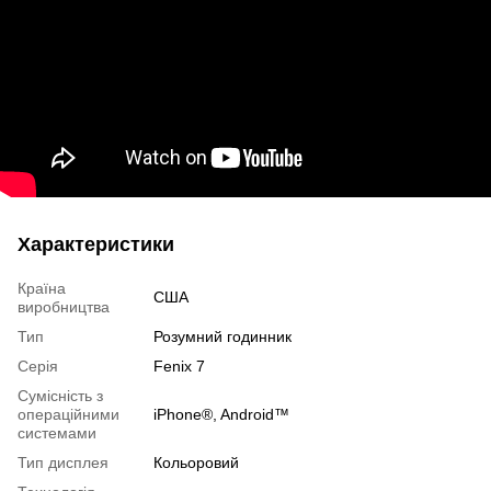
Характеристики
Країна
США
виробництва
Тип
Розумний годинник
Серія
Fenix 7
Сумісність з
операційними
iPhone®, Android™
системами
Тип дисплея
Кольоровий