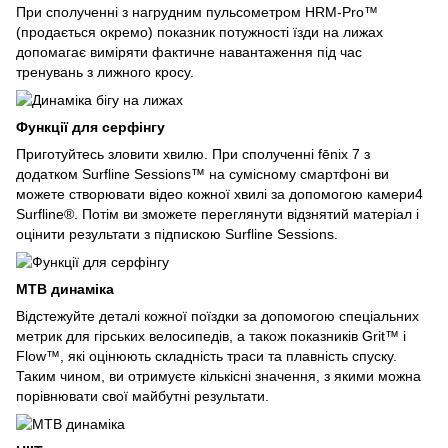
При сполученні з нагрудним пульсометром HRM-Pro™
(продається окремо) показник потужності їзди на лижах
допомагає виміряти фактичне навантаження під час
тренувань з лижного кросу.
Функції для серфінгу
Приготуйтесь зловити хвилю. При сполученні fēnix 7 з
додатком Surfline Sessions™ на сумісному смартфоні ви
можете створювати відео кожної хвилі за допомогою камери4
Surfline®. Потім ви зможете переглянути відзнятий матеріал і
оцінити результати з підпискою Surfline Sessions.
MTB динаміка
Відстежуйте деталі кожної поїздки за допомогою спеціальних
метрик для гірських велосипедів, а також показників Grit™ і
Flow™, які оцінюють складність траси та плавність спуску.
Таким чином, ви отримуєте кількісні значення, з якими можна
порівнювати свої майбутні результати.