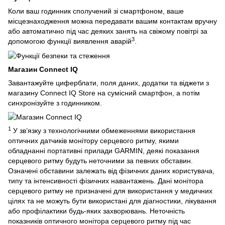
Коли ваш годинник сполучений зі смартфоном, ваше
місцезнаходження можна передавати вашим контактам вручну
або автоматично під час деяких занять на свіжому повітрі за
3
допомогою функції виявлення аварій
.
Магазин Connect IQ
Завантажуйте циферблати, поля даних, додатки та віджети з
магазину Connect IQ Store на сумісний смартфон, а потім
синхронізуйте з годинником.
1
У зв’язку з технологічними обмеженнями використання
оптичних датчиків монітору серцевого ритму, якими
обладнанні портативні прилади GARMIN, деякі показання
серцевого ритму будуть неточними за певних обставин.
Означені обставини залежать від фізичних даних користувача,
типу та інтенсивності фізичних навантажень. Дані монітора
серцевого ритму не призначені для використання у медичних
цілях та не можуть бути використані для діагностики, лікування
або профілактики будь-яких захворювань. Неточність
показників оптичного монітора серцевого ритму під час