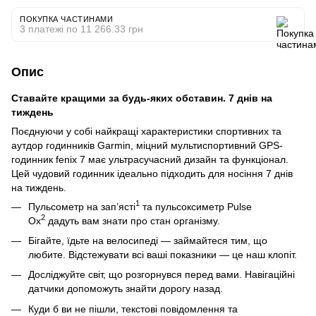
ПОКУПКА ЧАСТИНАМИ
3 платежі по 11 266.33 грн
Опис
Ставайте кращими за будь-яких обставин. 7 днів на
тиждень
Поєднуючи у собі найкращі характеристики спортивних та
аутдор годинників Garmin, міцний мультиспортивний GPS-
годинник fenix 7 має ультрасучасний дизайн та функціонал.
Цей чудовий годинник ідеально підходить для носіння 7 днів
на тиждень.
1
Пульсометр на зап’ясті
та пульсоксиметр Pulse
2
Ox
дадуть вам знати про стан організму.
Бігайте, їдьте на велосипеді — займайтеся тим, що
любите. Відстежувати всі ваші показники — це наш клопіт.
Досліджуйте світ, що розгорнувся перед вами. Навігаційні
датчики допоможуть знайти дорогу назад.
Куди б ви не пішли, текстові повідомлення та