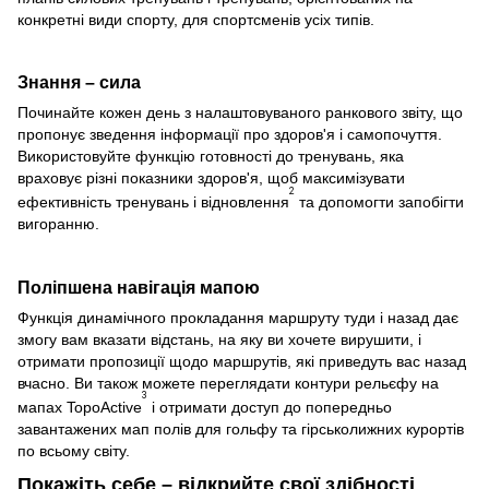
конкретні види спорту, для спортсменів усіх типів.
Знання – сила
Починайте кожен день з налаштовуваного ранкового звіту, що
пропонує зведення інформації про здоров'я і самопочуття.
Використовуйте функцію готовності до тренувань, яка
враховує різні показники здоров'я, щоб максимізувати
2
ефективність тренувань і відновлення
та допомогти запобігти
вигоранню.
Поліпшена навігація мапою
Функція динамічного прокладання маршруту туди і назад дає
змогу вам вказати відстань, на яку ви хочете вирушити, і
отримати пропозиції щодо маршрутів, які приведуть вас назад
вчасно. Ви також можете переглядати контури рельєфу на
3
мапах TopoActive
і отримати доступ до попередньо
завантажених мап полів для гольфу та гірськолижних курортів
по всьому світу.
Покажіть себе – відкрийте свої здібності