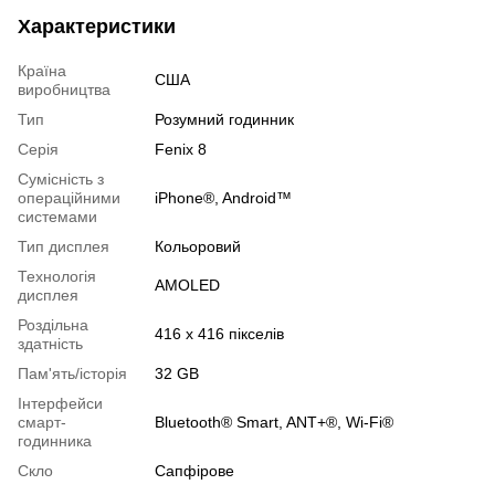
Характеристики
Країна
США
виробництва
Тип
Розумний годинник
Серія
Fenix 8
Сумісність з
операційними
iPhone®, Android™
системами
Тип дисплея
Кольоровий
Технологія
AMOLED
дисплея
Роздільна
416 x 416 пікселів
здатність
Пам'ять/історія
32 GB
Інтерфейси
смарт-
Bluetooth® Smart, ANT+®, Wi-Fi®
годинника
Скло
Сапфірове