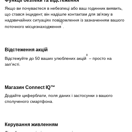
Функції безпеки та відстеження
Якщо ви почуваєтеся в небезпеці або ваш годинник виявить,
що стався інцидент, він надішле контактам для зв'язку в
надзвичайних ситуаціях повідомлення із зазначенням вашого
7
поточного місцезнаходження
.
Відстеження акцій
8
Відстежуйте до 50 ваших улюблених акцій
– просто на
зап'ясті.
Магазин Connect IQ™
Додайте циферблати, поля даних і застосунки з вашого
сполученого смартфона.
Керування живленням