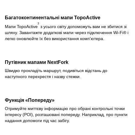
Багатоконтинентальні мапи TopoActive
3
Мапи TopoActive
з усього світу допоможуть вам не збитися зі
шляху. Завантажте додаткові мапи через підключення Wi-Fi® і
легко оновлюйте їх без використання комп'ютера.
Путівник мапами NextFork
Швидко прокладіть маршрут, подивіться відстань до
наступного перехрестя і назву стежки.
Функція «Попереду»
Отримуйте миттєву інформацію про обрані контрольні точки
інтересу (POI), розташовані попереду. Наприклад, про пункти
надання допомоги під час забігу.