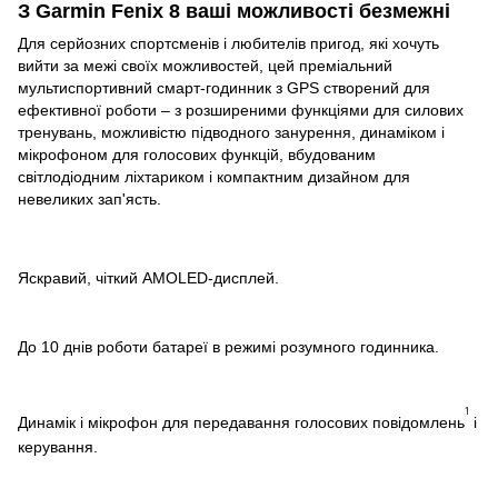
З Garmin Fenix 8 ваші можливості безмежні
Для серйозних спортсменів і любителів пригод, які хочуть
вийти за межі своїх можливостей, цей преміальний
мультиспортивний смарт-годинник з GPS створений для
ефективної роботи – з розширеними функціями для силових
тренувань, можливістю підводного занурення, динаміком і
мікрофоном для голосових функцій, вбудованим
світлодіодним ліхтариком і компактним дизайном для
невеликих зап'ясть.
Яскравий, чіткий AMOLED-дисплей.
До 10 днів роботи батареї в режимі розумного годинника.
1
Динамік і мікрофон для передавання голосових повідомлень
і
керування.