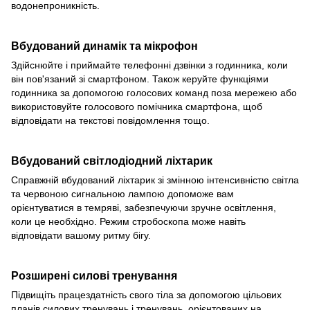
водонепроникність.
Вбудований динамік та мікрофон
Здійснюйте і приймайте телефонні дзвінки з годинника, коли
він пов'язаний зі смартфоном. Також керуйте функціями
годинника за допомогою голосових команд поза мережею або
використовуйте голосового помічника смартфона, щоб
відповідати на текстові повідомлення тощо.
Вбудований світлодіодний ліхтарик
Справжній вбудований ліхтарик зі змінною інтенсивністю світла
та червоною сигнальною лампою допоможе вам
орієнтуватися в темряві, забезпечуючи зручне освітлення,
коли це необхідно. Режим стробоскопа може навіть
відповідати вашому ритму бігу.
Розширені силові тренування
Підвищіть працездатність свого тіла за допомогою цільових
планів силових тренувань і тренувань, орієнтованих на