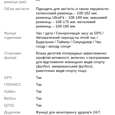
ремінця (мм)
Об'єм зап'ястя
Підходить для зап'ясть із такою окружністю:
силіконовий ремінець – 108-182 мм;
ремінець UltraFit – 108-189 мм; замшевий
ремінець – 108-175 мм; металевий
ремінець – 108-180 мм
Функції
Час / дата / Синхронізація часу за GPS /
годинника
Автоматичний перехід на літній час /
Будильник / Таймер / Секундомір / Час
сходу і заходу сонця
Спортивні
Кілька десятків попередньо завантажених
функції
профілів активності, включно з програмами
для відстеження командних видів спорту
(футбол, американський футбол),
ракеточних видів спорту тощо
GPS
Так
ГЛОНАСС
Так
Galileo
Так
BeiDou
Так
QZSS
Так
Додаткові
Функції для моніторингу здоров'я 24/7,