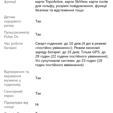
функції
карти TopoActive, карти SkiView, карти полів
для гольфу, розумні повідомлення, функції
безпеки та відстеження тощо
Датчик
серцевого
Так
ритму
Пульсоксиметр
Так
Pulse Ox
Час роботи
Смарт-годинник: до 10 днів (4 дні в режимі
батареї
«постійно увімкнено»); Режим економії
заряду батареї: до 15 днів; Тільки GPS: до
28 годин (22 години постійного увімкнення);
Усі супутникові системи: до 23 годин (18
годин постійного ввімкнення)
Відтворення та
керування
Так
музикою у
годиннику
Сенсорний
Так
екран
Підзарядка від
Ні
сонця