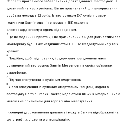
Connect і програмного забезпечення для годинника. Застосунок ЕКГ
доступний не у всіх регіонах. Він не призначений для використання
особами молодше 22 років. Із застосунком ЕКГ сумісні смарт-
годинники Garmin здатні генерувати ЕКГ, схожу на
електрокардіограму з одним відведенням.
5
Це не медичний пристрій, і не призначений він для діагностики або
моніторингу будь-яких медичних станів. Pulse Ox доступний не у всіх
країнах.
6
Потрібно, щоб і відправник, і одержувач повідомлень мали
встановлений застосунок Garmin Messenger на своїх пов'язаних
смартфонах.
7
Під час сполучення із сумісним смартфоном.
8
У разі сполучення із сумісним смартфоном. Усі дані, надані в
застосунку Garmin Stocks Tracker, надаються тільки з інформаційною
метою і не призначені для торгівлі або інвестування.
Інженерні удосконалення тривають і можуть бути не відображені на
фотографіях, відео та в специфікаціях.