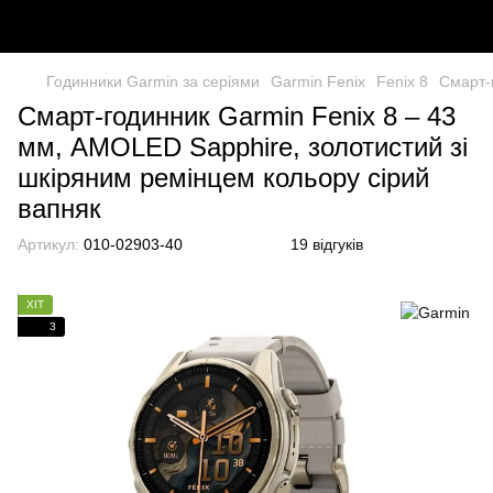
Годинники Garmin за серіями
Garmin Fenix
Fenix 8
Смарт-
Смарт-годинник Garmin Fenix 8 – 43
мм, AMOLED Sapphire, золотистий зі
шкіряним ремінцем кольору сірий
вапняк
Артикул:
010-02903-40
19 відгуків
ХІТ
3