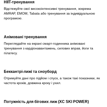
HIIT-тренування
Відстежуйте свої високоінтенсивні тренування, зокрема
AMRAP, EMOM, Tabata або тренування за індивідуальною
програмою.
Анімовані тренування
Переглядайте на екрані смарт-годинника анімовані
тренування з кардіонавантажень, силових вправ, йоги та
пілатесу.
Беккантрі-лижі та сноуборд
Отримуйте дані про підйом і спуск, а також такі показники, як
частота кроків, довжина кроку і ухил.
Потужність для бігових лиж (XC SKI POWER)