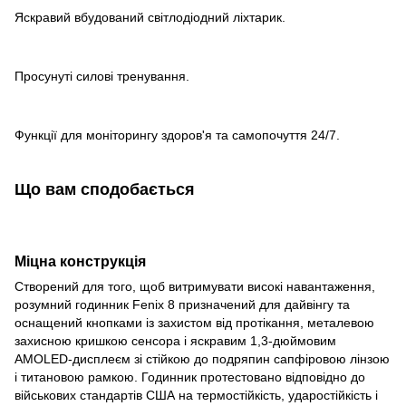
Яскравий вбудований світлодіодний ліхтарик.
Просунуті силові тренування.
Функції для моніторингу здоров'я та самопочуття 24/7.
Що вам сподобається
Міцна конструкція
Створений для того, щоб витримувати високі навантаження,
розумний годинник Fenix 8 призначений для дайвінгу та
оснащений кнопками із захистом від протікання, металевою
захисною кришкою сенсора і яскравим 1,3-дюймовим
AMOLED-дисплеєм зі стійкою до подряпин сапфіровою лінзою
і титановою рамкою. Годинник протестовано відповідно до
військових стандартів США на термостійкість, ударостійкість і