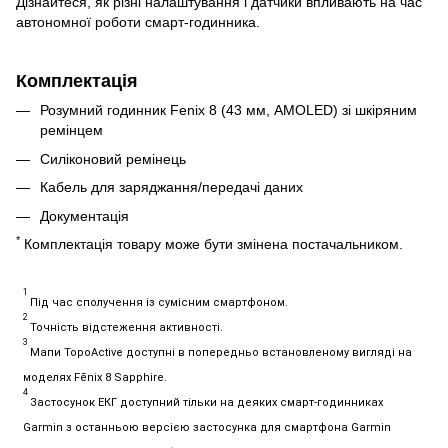
Дізнайтеся, як різні налаштування і датчики впливають на час
автономної роботи смарт-годинника.
Комплектація
Розумний годинник Fenix 8 (43 мм, AMOLED) зі шкіряним
ремінцем
Силіконовий ремінець
Кабель для заряджання/передачі даних
Документація
*
Комплектація товару може бути змінена постачальником.
1
Під час сполучення із сумісним смартфоном.
2
Точність відстеження активності.
3
Мапи TopoActive доступні в попередньо встановленому вигляді на
моделях Fēnix 8 Sapphire.
4
Застосунок ЕКГ доступний тільки на деяких смарт-годинниках
Garmin з останньою версією застосунка для смартфона Garmin