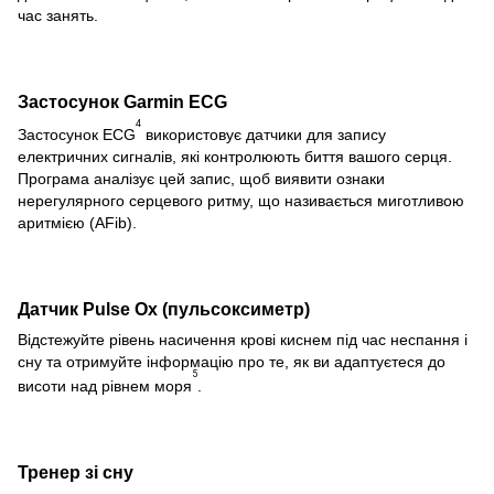
час занять.
Застосунок Garmin ECG
4
Застосунок ECG
використовує датчики для запису
електричних сигналів, які контролюють биття вашого серця.
Програма аналізує цей запис, щоб виявити ознаки
нерегулярного серцевого ритму, що називається миготливою
аритмією (AFib).
Датчик Pulse Ox (пульсоксиметр)
Відстежуйте рівень насичення крові киснем під час неспання і
сну та отримуйте інформацію про те, як ви адаптуєтеся до
5
висоти над рівнем моря
.
Тренер зі сну