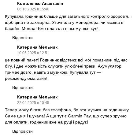
Ковиленко Анастасія
06.10.2025 в 15:40
Купувала годинник більше для загального контролю здоров'я, і
щоб ціна не захмарна. Уточнила у менеджера, чи можна в
басейн. Можна! Вже плавала в ньому, все кул!
Відповісти
Катерина Мельник
10.05.2025 в 12:51
це повний пакет! Годинник відстежє всі мої показники під час
бігу, і дає можливість слухати улюблені треки. Акумулятор
тримає довго, навіть з музикою. Купувала тут —
рекомендуюмагазин!
Відповісти
Катерина Мельник
22.04.2025 в 10:45
Тепер можу бігати без телефона, бо вся музика на годиннику.
Саме це я і шукала! А ще тут є Garmin Pay, що супер зручно
для оплати. годинник вже на руці і радує!
Відповісти