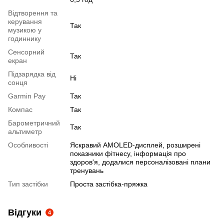
Відтворення та
керування
Так
музикою у
годиннику
Сенсорний
Так
екран
Підзарядка від
Ні
сонця
Garmin Pay
Так
Компас
Так
Барометричний
Так
альтиметр
Особливості
Яскравий AMOLED-дисплей, розширені
показники фітнесу, інформація про
здоров'я, додалися персоналізовані плани
тренувань
Тип застібки
Проста застібка-пряжка
Відгуки
4