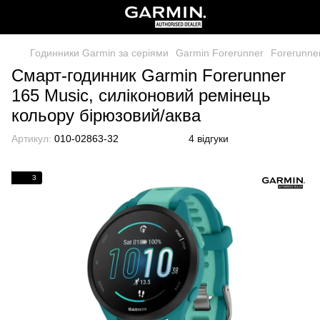
Годинники Garmin за серіями
Garmin Forerunner
Forerunne
Смарт-годинник Garmin Forerunner
165 Music, силіконовий ремінець
кольору бірюзовий/аква
Артикул:
010-02863-32
4 відгуки
3