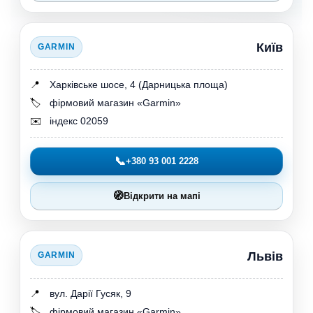
Київ
GARMIN
📍
Харківське шосе, 4 (Дарницька площа)
🏷️
фірмовий магазин «Garmin»
✉️
індекс 02059
📞
+380 93 001 2228
🧭
Відкрити на мапі
Львів
GARMIN
📍
вул. Дарії Гусяк, 9
🏷️
фірмовий магазин «Garmin»