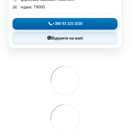
✉️
індекс 79000
📞
+380 93 115 1030
🧭
Відкрити на мапі