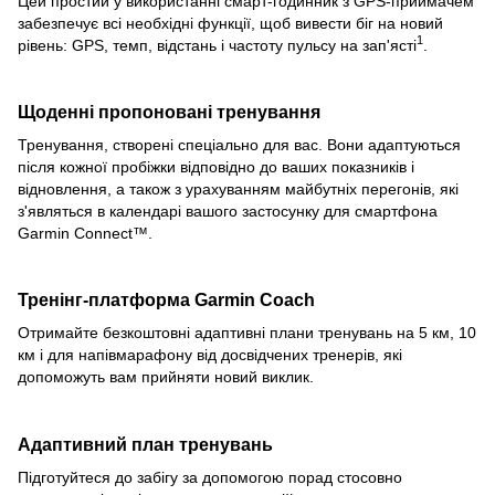
Цей простий у використанні смарт-годинник з GPS-приймачем
забезпечує всі необхідні функції, щоб вивести біг на новий
1
рівень: GPS, темп, відстань і частоту пульсу на зап'ясті
.
Щоденні пропоновані тренування
Тренування, створені спеціально для вас. Вони адаптуються
після кожної пробіжки відповідно до ваших показників і
відновлення, а також з урахуванням майбутніх перегонів, які
з'являться в календарі вашого застосунку для смартфона
Garmin Connect™.
Тренінг-платформа Garmin Coach
Отримайте безкоштовні адаптивні плани тренувань на 5 км, 10
км і для напівмарафону від досвідчених тренерів, які
допоможуть вам прийняти новий виклик.
Адаптивний план тренувань
Підготуйтеся до забігу за допомогою порад стосовно