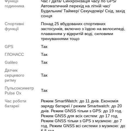
Функції
Час / Дата/ Синхронізація часу по GPS/
годинника
Автоматичний перехід на літній час/
Будильник/ Таймер/ Секундомір/ Схід, захід
сонця
Спортивні
Понад 25 вбудованих спортивних
функції
застосунків, включно з їздою на велосипеді,
плаванням у відкритій воді, силовими
тренуваннями тощо
GPS
Так
ГЛОНАСС
Так
Galileo
Так
Датчик
серцевого
Так
ритму
Пульсоксиметр
Так
Pulse Ox
Час роботи
Режим SmartWatch: до 11 днів. Економія
батареї
заряду батареї / режим Smartwatch: до 20
днів. Режим GNSS тільки з GPS: до 19 год.
Режим GNSS для всіх систем: до 17 год.
Режим GNSS тільки з GPS з музикою: до 7
год. Режим GNSS всі системи з музикою: до
6,5 год