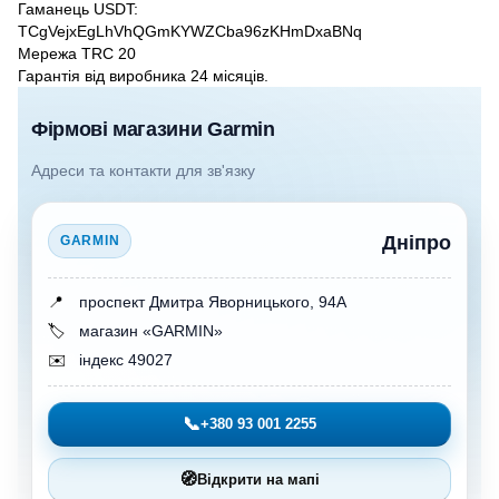
Гаманець USDT:
TCgVejxEgLhVhQGmKYWZCba96zKHmDxaBNq
Мережа TRC 20
Гарантія від виробника 24 місяців.
Фірмові магазини Garmin
Адреси та контакти для зв'язку
Дніпро
GARMIN
📍
проспект Дмитра Яворницького, 94А
🏷️
магазин «GARMIN»
✉️
індекс 49027
📞
+380 93 001 2255
🧭
Відкрити на мапі