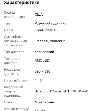
Характеристики
Країна
США
виробництва
Тип
Розумний годинник
Серія
Forerunner 165
Сумісність з
операційними
iPhone®, Android™
системами
Тип дисплея
Кольоровий
Технологія
AMOLED
дисплея
Роздільна
390 х 390
здатність
Пам'ять/історія
4 Гб
Інтерфейси
смарт-
Bluetooth® Smart, ANT+®, Wi-Fi®
годинника
Скло
Мінеральне
Форма корпусу
Кругла