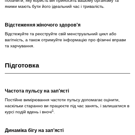
побачити, яку користь він приносить вашому організму та
якими мають бути його ідеальний час і тривалість.
Відстеження жіночого здоров'я
Відстежуйте та реєструйте свій менструальний цикл або
вагітність, а також отримуйте інформацію про фізичні вправи
та харчування.
Підготовка
Частота пульсу на зап'ясті
Постійне вимірювання частоти пульсу допомагає оцінити,
наскільки старанно ви працюєте під час занять, і залишатися в
1
курсі подій вдень і вночі
.
Динаміка бігу на зап'ясті