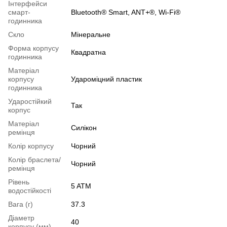
Інтерфейси
смарт-
Bluetooth® Smart, ANT+®, Wi-Fi®
годинника
Скло
Мінеральне
Форма корпусу
Квадратна
годинника
Матеріал
корпусу
Удароміцний пластик
годинника
Ударостійкий
Так
корпус
Матеріал
Силікон
ремінця
Колір корпусу
Чорний
Колір браслета/
Чорний
ремінця
Рівень
5 ATM
водостійкості
Вага (г)
37.3
Діаметр
40
корпусу (мм)