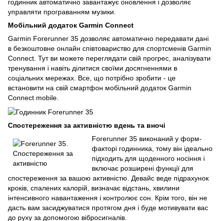
годинник автоматично завантажує оновлення і дозволяє
управляти програванням музики.
Мобільний додаток Garmin Connect
Garmin Forerunner 35 дозволяє автоматично передавати дані
в безкоштовне онлайн співтовариство для спортсменів Garmin
Connect. Тут ви можете переглядати свій прогрес, аналізувати
тренування і навіть ділитися своїми досягненнями в
соціальних мережах. Все, що потрібно зробити - це
встановити на свій смартфон мобільний додаток Garmin
Connect mobile.
Спостереження за активністю вдень та вночі
Forerunner 35 виконаний у форм-
факторі годинника, тому він ідеально
підходить для щоденного носіння і
включає розширені функції для
спостереження за вашою активністю. Девайс веде підрахунок
кроків, спалених калорій, визначає відстань, хвилини
інтенсивного навантаження і контролює сон. Крім того, він не
дасть вам засиджуватися протягом дня і буде мотивувати вас
до руху за допомогою вібросигналів.