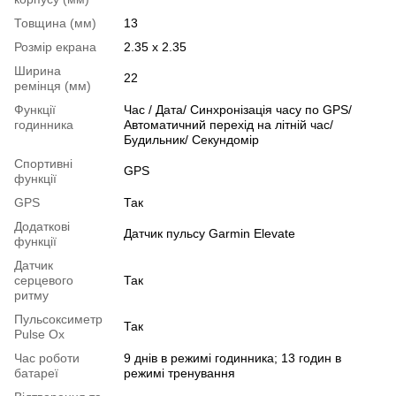
Товщина (мм)
13
Розмір екрана
2.35 x 2.35
Ширина
22
ремінця (мм)
Функції
Час / Дата/ Синхронізація часу по GPS/
годинника
Автоматичний перехід на літній час/
Будильник/ Секундомір
Спортивні
GPS
функції
GPS
Так
Додаткові
Датчик пульсу Garmin Elevate
функції
Датчик
серцевого
Так
ритму
Пульсоксиметр
Так
Pulse Ox
Час роботи
9 днів в режимі годинника; 13 годин в
батареї
режимі тренування