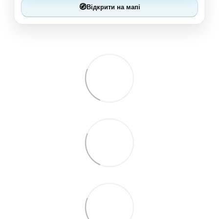
🧭
Відкрити на мапі