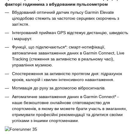
факторі годинника з вбудованим пульсометром
Вбудований оптичний датчик пульсу Garmin Elevate
цілодобово стежить за частотою серцевих скорочень з
зап'ястя.
Інтегрований приймач GPS відстежує дистанцію, швидкість
і маршрут.
Функції, що підключаються*: смарт-нотифікації,
автоматичне завантаження даних в Garmin Connect, Live
Tracking (стеження за активністю в реальному часі),
управління музикою.
Спостереження за активністю протягом дня: підрахунок
кроків, калорій і хвилин інтенсивного навантаження.
Мотивація до руху за допомогою вібросигналів.
Автоматичне завантаження даних в Garmin Connect* -
наше безкоштовне онлайнове співтовариство для
спортсменів, в якому ви можете брати участь в змаганнях,
отримувати професійні рекомендації та ділитися своїми
успіхами з іншими спортсменами.