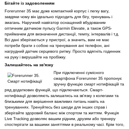
Бігайте із задоволенням
Forerunner 35 має дуже компактний корпус і легку вагу,
завдяки чому він ідеально підходить для бігу, тренувань і
змагань. Наручний навігатор оснащений вбудованим
оптичним датчиком пульсу Garmin Elevate, а також GPS-
приймачем для визначення дистанції, темпу, інтервалів і т.д.
Всі дані зберігаються у пристрої, а значить, вам не має
потреби брати з собою на тренування ані телефон, ані
нагрудний датчик серцевого ритму. Просто вдягніть годинник
на руку і вирушайте на пробіжку.
Залишайтесь на зв'язку
При підключенні сумісного
смартфона Forerunner 35 пропонує
зручну функцію смарт нотифікацій та
ряд додаткових функцій, що підключаються. Смарт-
нотифікації дозволяють залишатись на зв'язку з колегами та
близькими для вирішення важливих питань навіть на
тренуваннях. Тренуйтесь без шкоди для інших справ і
зберігайте здоровий баланс між спортом та життям. Функція
Live Tracking дозволяє вашим рідним, друзям або тренеру
спостерігати за вашими заняттями в реальному часі. Крім того,