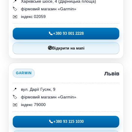
📍
Харківське шосе, 4 (Дарницька площа)
🏷️
фірмовий магазин «Garmin»
✉️
індекс 02059
📞
+380 93 001 2228
🧭
Відкрити на мапі
Львів
GARMIN
📍
вул. Дарії Гусяк, 9
🏷️
фірмовий магазин «Garmin»
✉️
індекс 79000
📞
+380 93 115 1030