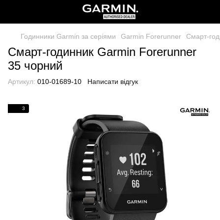
Годинники Garmin за серіями
Garmin Forerunner
Смарт-год
Смарт-годинник Garmin Forerunner
35 чорний
Артикул:
010-01689-10
Написати відгук
3