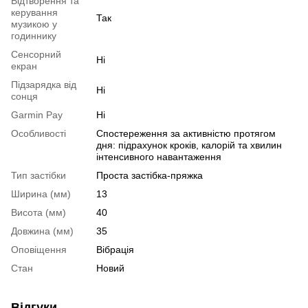
Відтворення та
керування
Так
музикою у
годиннику
Сенсорний
Ні
екран
Підзарядка від
Ні
сонця
Garmin Pay
Ні
Особливості
Спостереження за активністю протягом
дня: підрахунок кроків, калорій та хвилин
інтенсивного навантаження
Тип застібки
Проста застібка-пряжка
Ширина (мм)
13
Висота (мм)
40
Довжина (мм)
35
Оповіщення
Вібрація
Стан
Новий
Відгуки