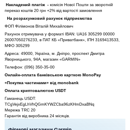
Накладений платіж
-
комісія Нової Пошти за зворотній
переказ коштів 20 грн +2% від вартості замовлення
На розрахунковий рахунок підприємства
ФОП Філімонов Віталій Михайлович
Рахунок отримувача у форматі IBAN: UA16 305299 00000
26007050276233, в ПАТ КБ «Приватбанк», ІПН 3169413533,
МФО 305299
Адреса: 49000, Україна, м. Дніпро, проспект Дмитра
Яворницького, 94А, магазин «GARMIN»
Телефон: (096) 350-35-00
Онлайн-оплата банківською карткою MonoPay
«Покупка частинами» від monobank
Оплата криптовалютою USDT
Гаманець USDT:
TCgVejxEgLhVhQGmKYWZCba96zKHmDxaBNq
Мережа TRC 20
Гарантія від виробника 24 місяців.
Фірмові магазини Garmin