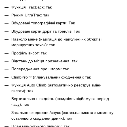
Функція TracBack: так
Режим UltraTrac: так
Вбудовані топографічні карти: Так
Вбудовані карти доріг та трейлів: Так
Навколо мене (навігація до найближчих об'єктів і
маршрутних точок): так
Профіль висот: так
Відстань до місця призначення: так
Попередження про шторм: так
ClimbPro™ (планувальник сходження): так
Функція Auto Climb (автоматично реєструє зміни
висоти): так
Вертикальна швидкість (швидкість підйому за період
часу): так
Загальне сходження/спуск (загальна висота з моменту
останнього скидання даних): так
План майбутнього підйому: так