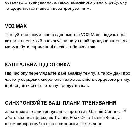
останнього тренування, а також загального рівня стресу, сну
та щоденної активності поза тренуванням.
VO2 MAX
Тренуйтеся розумніше за допомогою VO2 Max – індикатора
витривалості, який враховує зміни у вашій продуктивності, які
можуть бути спричинені спекою або висотою.
КАПІТАЛЬНА ПІДГОТОВКА
Під час бігу переглядайте дані аналізу темпу, а також дані про
частоту серцевих скорочень і варіабельність серцевого ритму,
щоб оцінити свою поточну продуктивність.
СИНХРОНІЗУЙТЕ ВАШІ ПЛАНИ ТРЕНУВАННЯ
Завантажте плани тренувань із програми Garmin Connect ™
або таких платформ, як TrainingPeaks® та TrainerRoad, а
потім синхронізуйте їх із годинником Forerunner.