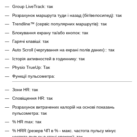
Group LiveTrack: так
Розрахунок маршрута туди і назад (біг/велосипед): так
Trendline™ (сервіс популярних маршрутів): так
Блокування екрану та/або кнопок: так
Гарячі клавіші: так
Auto Scroll (чергування на екрані полів даних):: так
Історія активностей в годиннику: так
Physio TrueUp: Так
Функції пульсометра:
Зони HR: так
Сповіщення HR: так
Розрахунок витрачених калорій на основі показань
пульсометра: так
% HR max: так
% HRR (резерв ЧП в % - макс. частота пульсу мінус
частота пульсу в стані спокою): так