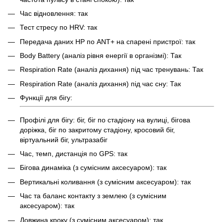
Час відновлення: так
Тест стресу по HRV: так
Передача даних HP по ANT+ на спарені пристрої: так
Body Battery (аналіз рівня енергії в організмі): Так
Respiration Rate (аналіз дихання) під час тренувань: Так
Respiration Rate (аналіз дихання) під час сну: Так
Функції для бігу:
Профілі для бігу: біг, біг по стадіону на вулиці, бігова
доріжка, біг по закритому стадіону, кросовий біг,
віртуальний біг, ультразабіг
Час, темп, дистанція по GPS: так
Бігова динаміка (з сумісним аксесуаром): так
Вертикальні коливання (з сумісним аксесуаром): так
Час та баланс контакту з землею (з сумісним
аксесуаром): так
Довжина кроку (з сумісним аксесуаром): так