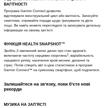
ВАГІТНОСТІ
Програма Garmin Connect дозволяє
відстежувати менструальний цикл або вагітність. Записуйте
симптоми, отримайте поради щодо тренування та дієти
тощо. Ви навіть можете переглядати та записувати детальну
інформацію на своєму зап’ясті.
ФУНКЦІЯ HEALTH SNAPSHOT™
Зробіть 2-хвилинний запис даних про стан здоров’я,
5
включаючи частоту серцевих скорочень
, варіабельність
серцевого ритму, насичення крові киснем, дихання та
стрес. Потім створіть звіт із цією статистикою в програмі
Garmin Connect™ на сумісному смартфоні, щоб поділитися.
Залишайтеся на зв’язку, поки б’єте нові
рекорди
МУЗИКА НА ЗАП'ЯСТІ