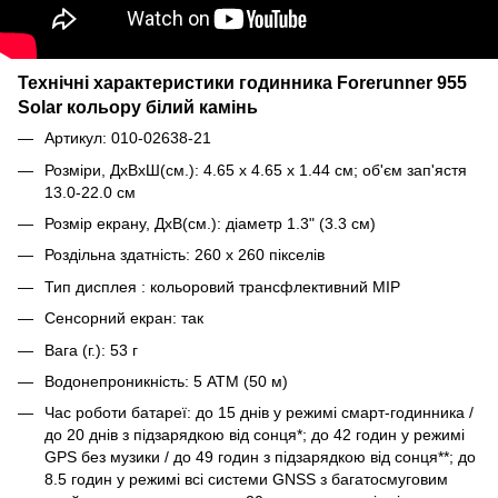
Технічні характеристики годинника Forerunner 955
Solar кольору білий камінь
Артикул: 010-02638-21
Розміри, ДxВxШ(см.): 4.65 x 4.65 x 1.44 см; об'єм зап'ястя
13.0-22.0 см
Розмір екрану, ДxВ(см.): діаметр 1.3" (3.3 см)
Роздільна здатність: 260 x 260 пікселів
Тип дисплея : кольоровий трансфлективний MIP
Сенсорний екран: так
Вага (г.): 53 г
Водонепроникність: 5 ATM (50 м)
Час роботи батареї: до 15 днів у режимі смарт-годинника /
до 20 днів з підзарядкою від сонця*; до 42 годин у режимі
GPS без музики / до 49 годин з підзарядкою від сонця**; до
8.5 годин у режимі всі системи GNSS з багатосмуговим