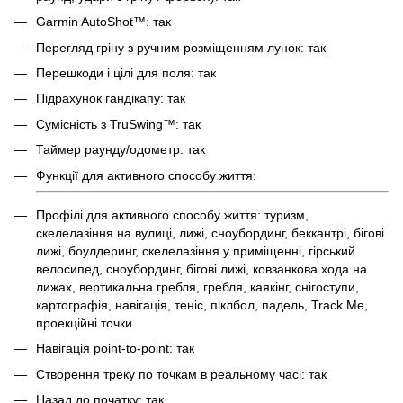
Garmin AutoShot™: так
Перегляд гріну з ручним розміщенням лунок: так
Перешкоди і цілі для поля: так
Підрахунок гандікапу: так
Сумісність з TruSwing™: так
Таймер раунду/одометр: так
Функції для активного способу життя:
Профілі для активного способу життя: туризм,
скелелазіння на вулиці, лижі, сноубординг, беккантрі, бігові
лижі, боулдеринг, скелелазіння у приміщенні, гірський
велосипед, сноубординг, бігові лижі, ковзанкова хода на
лижах, вертикальна гребля, гребля, каякінг, снігоступи,
картографія, навігація, теніс, піклбол, падель, Track Me,
проекційні точки
Навігація point-to-point: так
Створення треку по точкам в реальному часі: так
Назад до початку: так