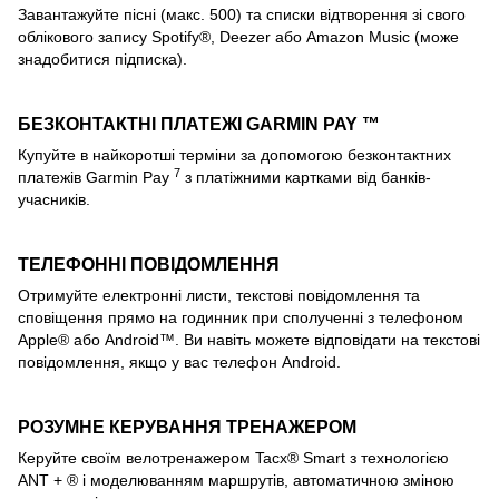
Завантажуйте пісні (макс. 500) та списки відтворення зі свого
облікового запису Spotify®, Deezer або Amazon Music (може
знадобитися підписка).
БЕЗКОНТАКТНІ ПЛАТЕЖІ GARMIN PAY ™
Купуйте в найкоротші терміни за допомогою безконтактних
7
платежів Garmin Pay
з платіжними картками від банків-
учасників.
ТЕЛЕФОННІ ПОВІДОМЛЕННЯ
Отримуйте електронні листи, текстові повідомлення та
сповіщення прямо на годинник при сполученні з телефоном
Apple® або Android™. Ви навіть можете відповідати на текстові
повідомлення, якщо у вас телефон Android.
РОЗУМНЕ КЕРУВАННЯ ТРЕНАЖЕРОМ
Керуйте своїм велотренажером Tacx® Smart з технологією
ANT + ® і моделюванням маршрутів, автоматичною зміною