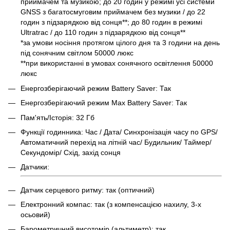
приймачем та музикою; до 20 годин у режимі усі системи
GNSS з багатосмуговим приймачем без музики / до 22
годин з підзарядкою від сонця**; до 80 годин в режимі
Ultratrac / до 110 годин з підзарядкою від сонця**
*за умови носіння протягом цілого дня та 3 години на день
під сонячним світлом 50000 люкс
**при використанні в умовах сонячного освітлення 50000
люкс
Енергозберігаючий режим Battery Saver: Так
Енергозберігаючий режим Max Battery Saver: Так
Пам'ять/Історія: 32 Гб
Функції годинника: Час / Дата/ Синхронізація часу по GPS/
Автоматичний перехід на літній час/ Будильник/ Таймер/
Секундомір/ Схід, захід сонця
Датчики:
Датчик серцевого ритму: так (оптичний)
Електронний компас: так (з компенсацією нахилу, 3-х
осьовий)
Барометричний висотомір (альтиметр): так