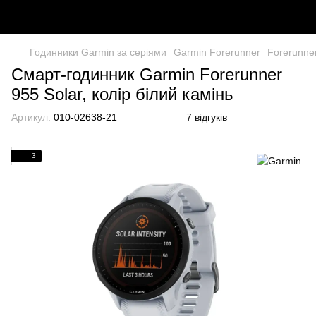
Годинники Garmin за серіями
Garmin Forerunner
Forerunne
Смарт-годинник Garmin Forerunner
955 Solar, колір білий камінь
Артикул:
010-02638-21
7 відгуків
3