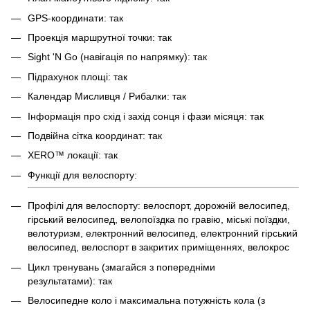
GPS-координати: так
Проекція маршрутної точки: так
Sight 'N Go (навігація по напрямку): так
Підрахунок площі: так
Календар Мисливця / Рибалки: так
Інформація про схід і захід сонця і фази місяця: так
Подвійна сітка координат: так
XERO™ локації: так
Функції для велоспорту:
Профілі для велоспорту: велоспорт, дорожній велосипед,
гірський велосипед, велопоїздка по гравію, міські поїздки,
велотуризм, електронний велосипед, електронний гірський
велосипед, велоспорт в закритих приміщеннях, велокрос
Цикл тренувань (змагайся з попередніми
результатами): так
Велосипедне коло і максимальна потужність кола (з