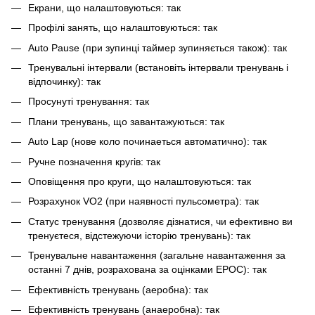
Екрани, що налаштовуються: так
Профілі занять, що налаштовуються: так
Auto Pause (при зупинці таймер зупиняється також): так
Тренувальні інтервали (встановіть інтервали тренувань і
відпочинку): так
Просунуті тренування: так
Плани тренувань, що завантажуються: так
Auto Lap (нове коло починаеться автоматично): так
Ручне позначення кругів: так
Оповіщення про круги, що налаштовуються: так
Розрахунок VO2 (при наявності пульсометра): так
Статус тренування (дозволяє дізнатися, чи ефективно ви
тренуєтеся, відстежуючи історію тренувань): так
Тренувальне навантаження (загальне навантаження за
останні 7 днів, розрахована за оцінками EPOC): так
Ефективність тренувань (аеробна): так
Ефективність тренувань (анаеробна): так