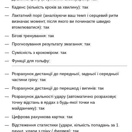
Каденс (кількість кроків за хвилину): так
Лактатний поріг (аналізуючи ваш темп і серцевий ритм
визначає момент, після якого ви починаєте швидко
втомлюватися): так
Бігові тренування: так
Прогнозування результату змагання: так
Сумісність з крокоміром: так
Функції для гольфу:
Розрахунок дистанції до передньої, задньої і середньої
частини гріну: так
Розрахунок дистанції до перешкод і вигинів: так
Розрахунок дальності удару (автоматично розраховує
точну відстань в ярдах з будь-якої точки на
майданчику): так
Цифрова рахункова картка: так
Відстеження статистики (удари, кількість попадань за 1
раунд, удари з гріну / фервея): так