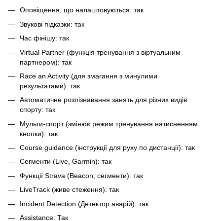
Оповіщення, що налаштовуються: так
Звукові підказки: так
Час фінішу: так
Virtual Partner (функція тренування з віртуальним
партнером): так
Race an Activity (для змагання з минулими
результатами): так
Автоматичне розпізнавання занять для різних видів
спорту: так
Мульти-спорт (змінює режим тренування натисненням
кнопки): так
Course guidance (інструкції для руху по дистанції): так
Сегменти (Live, Garmin): так
Функції Strava (Beacon, сегменти): так
LiveTrack (живе стеження): так
Incident Detection (Детектор аварій): так
Assistance: Так