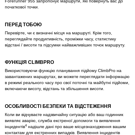
Forerunner 955 запропонує маршрути, які повернуть вас до
початкової точки.
ПЕРЕД ТОБОЮ
Перевірте, чи є визначні місця на маршруті. Крім того,
переглядайте продуктивність, проміжки часу, статистику
відстані / висоти та підсумки найважливіших точок маршруту.
ФУНКЦІЯ CLIMBPRO
Використовуючи функцію планування підйому ClimbPro на
завантажених маршрутах, ви можете переглядати інформацію
в режимі реального часу про свої поточні та майбутні підйоми,
включаючи висоту, відстань та збільшення висоти.
ОСОБЛИВОСТІ БЕЗПЕКИ ТА ВІДСТЕЖЕННЯ
Коли ви відчуваєте надзвичайну ситуацію або ваш годинник
виявляє аварію, служба екстреної допомоги та виявлення
4
інцидентів
надішле дані про ваше місцезнаходження вашим
контактам для екстренних випадків. Виявлення інцидентів