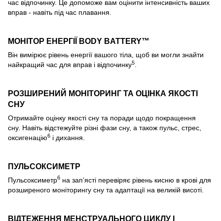
час відпочинку. Це допоможе вам оцінити інтенсивність ваших
вправ - навіть під час плавання.
МОНІТОР ЕНЕРГІЇ BODY BATTERY™
Він вимірює рівень енергії вашого тіла, щоб ви могли знайти
5
найкращий час для вправ і відпочинку
.
РОЗШИРЕНИЙ МОНІТОРИНГ ТА ОЦІНКА ЯКОСТІ
СНУ
Отримайте оцінку якості сну та поради щодо покращення
сну. Навіть відстежуйте різні фази сну, а також пульс, стрес,
6
оксигенацію
і дихання.
ПУЛЬСОКСИМЕТР
6
Пульсоксиметр
на зап’ясті перевіряє рівень кисню в крові для
розширеного моніторингу сну та адаптації на великій висоті.
ВІДТЕЖЕННЯ МЕНСТРУАЛЬНОГО ЦИКЛУ І