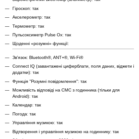
Гіроскоп: так
Акселерометр: так
Термометр: так
Пульсоксиметр Pulse Ox: так
Щоденні «розумні» функції:
Зв'язок: Bluetooth®, ANT+®, Wi-Fi®
Connect IQ (завантажені циферблати, поля даних, віджети і
додатки): так
Функція "Розумні повідомлення": так
Можливість відповіді на СМС з годинника (тільки для
Android): так
Календар: так
Погода: так
Управління музикою: так
Відтворення і управління музикою на годиннику: так