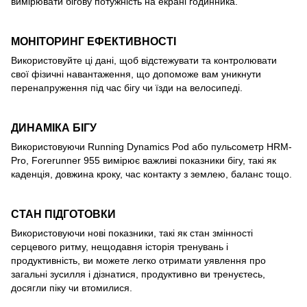
вимірювати бігову потужність на екрані годинника.
МОНІТОРИНГ ЕФЕКТИВНОСТІ
Використовуйте ці дані, щоб відстежувати та контролювати
свої фізичні навантаження, що допоможе вам уникнути
перенапруження під час бігу чи їзди на велосипеді.
ДИНАМІКА БІГУ
Використовуючи Running Dynamics Pod або пульсометр HRM-
Pro, Forerunner 955 вимірює важливі показники бігу, такі як
каденція, довжина кроку, час контакту з землею, баланс тощо.
СТАН ПІДГОТОВКИ
Використовуючи нові показники, такі як стан змінності
серцевого ритму, нещодавня історія тренувань і
продуктивність, ви можете легко отримати уявлення про
загальні зусилля і дізнатися, продуктивно ви тренуєтесь,
досягли піку чи втомилися.