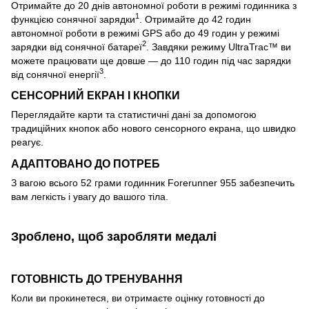
Отримайте до 20 днів автономної роботи в режимі годинника з
1
функцією сонячної зарядки
. Отримайте до 42 годин
автономної роботи в режимі GPS або до 49 годин у режимі
2
зарядки від сонячної батареї
. Завдяки режиму UltraTrac™ ви
можете працювати ще довше — до 110 годин під час зарядки
3
від сонячної енергії
.
СЕНСОРНИЙ ЕКРАН І КНОПКИ
Переглядайте карти та статистичні дані за допомогою
традиційних кнопок або нового сенсорного екрана, що швидко
реагує.
АДАПТОВАНО ДО ПОТРЕБ
З вагою всього 52 грами годинник Forerunner 955 забезпечить
вам легкість і увагу до вашого тіла.
Зроблено, щоб заробляти медалі
ГОТОВНІСТЬ ДО ТРЕНУВАННЯ
Коли ви прокинетеся, ви отримаєте оцінку готовності до