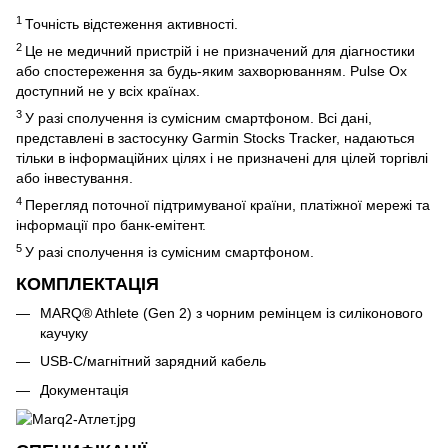
1
Точність відстеження активності.
2
Це не медичний пристрій і не призначений для діагностики
або спостереження за будь-яким захворюванням. Pulse Ox
доступний не у всіх країнах.
3
У разі сполучення із сумісним смартфоном. Всі дані,
представлені в застосунку Garmin Stocks Tracker, надаються
тільки в інформаційних цілях і не призначені для цілей торгівлі
або інвестування.
4
Перегляд поточної підтримуваної країни, платіжної мережі та
інформації про банк-емітент.
5
У разі сполучення із сумісним смартфоном.
КОМПЛЕКТАЦІЯ
MARQ® Athlete (Gen 2) з чорним ремінцем із силіконового
каучуку
USB-C/магнітний зарядний кабель
Документація