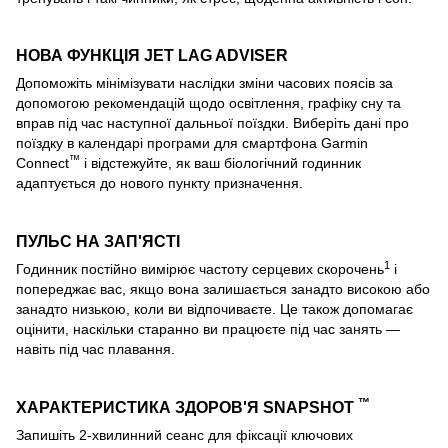
НОВА ФУНКЦІЯ JET LAG ADVISER
Допоможіть мінімізувати наслідки зміни часових поясів за
допомогою рекомендацій щодо освітлення, графіку сну та
вправ під час наступної дальньої поїздки. Виберіть дані про
поїздку в календарі програми для смартфона Garmin
™
Connect
і відстежуйте, як ваш біологічний годинник
адаптується до нового пункту призначення.
ПУЛЬС НА ЗАП'ЯСТІ
1
Годинник постійно вимірює частоту серцевих скорочень
і
попереджає вас, якщо вона залишається занадто високою або
занадто низькою, коли ви відпочиваєте. Це також допомагає
оцінити, наскільки старанно ви працюєте під час занять —
навіть під час плавання.
™
ХАРАКТЕРИСТИКА ЗДОРОВ'Я SNAPSHOT
Запишіть 2-хвилинний сеанс для фіксації ключових