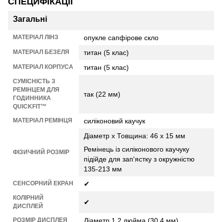
СПЕЦИФІКАЦІЇ
Загальні
МАТЕРІАЛ ЛІНЗ
опукле сапфірове скло
МАТЕРІАЛ БЕЗЕЛЯ
титан (5 клас)
МАТЕРІАЛ КОРПУСА
титан (5 клас)
СУМІСНІСТЬ З
РЕМІНЦЕМ ДЛЯ
так (22 мм)
ГОДИННИКА
QUICKFIT™
МАТЕРІАЛ РЕМІНЦЯ
силіконовий каучук
Діаметр х Товщина: 46 х 15 мм
Ремінець із силіконового каучуку
ФІЗИЧНИЙ РОЗМІР
підійде для зап'ястку з окружністю
135-213 мм
СЕНСОРНИЙ ЕКРАН
✔
КОЛІРНИЙ
✔
ДИСПЛЕЙ
РОЗМІР ДИСПЛЕЯ
Діаметр 1,2 дюйма (30,4 мм)