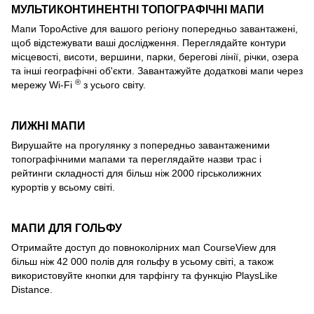
МУЛЬТИКОНТИНЕНТНІ ТОПОГРАФІЧНІ МАПИ
Мапи TopoActive для вашого регіону попередньо завантажені,
щоб відстежувати ваші дослідження. Переглядайте контури
місцевості, висоти, вершини, парки, берегові лінії, річки, озера
та інші географічні об'єкти. Завантажуйте додаткові мапи через
®
мережу Wi-Fi
з усього світу.
ЛИЖНІ МАПИ
Вирушайте на прогулянку з попередньо завантаженими
топографічними мапами та переглядайте назви трас і
рейтинги складності для більш ніж 2000 гірськолижних
курортів у всьому світі.
МАПИ ДЛЯ ГОЛЬФУ
Отримайте доступ до повноколірних мап CourseView для
більш ніж 42 000 полів для гольфу в усьому світі, а також
використовуйте кнопки для тарфінгу та функцію PlaysLike
Distance.