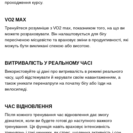
проходження курсу.
VO2 MAX
Тренуйтеся розумніше з VO2 max, показником того, на що ви
можете розраховувати. Він налаштовується для бігу
пересіченою місцевістю та враховує зміни в продуктивності, які
можуть бути викликані спекою або висотою.
ВИТРИВАЛІСТЬ У РЕАЛЬНОМУ ЧАСІ
Використовуйте ці дані про витривалість в режимі реального
часу, щоб відстежувати й керувати своїм навантаженням, а
також уникати перенапруги на початку бігу або їзди на
велосипеді.
ЧАС ВІДНОВЛЕННЯ
Після кожного тренування час відновлення дає змогу
дізнатися, коли ви будете готові до наступного важкого
тренування. Ця функція навіть враховує інтенсивність
тренувань і такі чинники, як стрес, щоденна активність і сон.