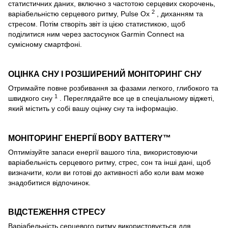
статистичних даних, включно з частотою серцевих скорочень,
2
варіабельністю серцевого ритму, Pulse Ox
, диханням та
стресом. Потім створіть звіт із цією статистикою, щоб
поділитися ним через застосунок Garmin Connect на
сумісному смартфоні.
ОЦІНКА СНУ І РОЗШИРЕНИЙ МОНІТОРИНГ СНУ
Отримайте повне розбивання за фазами легкого, глибокого та
1
швидкого сну
. Переглядайте все це в спеціальному віджеті,
який містить у собі вашу оцінку сну та інформацію.
МОНІТОРИНГ ЕНЕРГІЇ BODY BATTERY™
Оптимізуйте запаси енергії вашого тіла, використовуючи
варіабельність серцевого ритму, стрес, сон та інші дані, щоб
визначити, коли ви готові до активності або коли вам може
знадобитися відпочинок.
ВІДСТЕЖЕННЯ СТРЕСУ
Варіабельність серцевого ритму використовується для