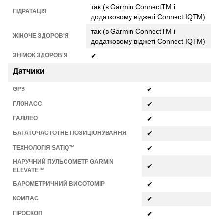
так (в Garmin ConnectTM і
ГІДРАТАЦІЯ
додатковому віджеті Connect IQTM)
так (в Garmin ConnectTM і
ЖІНОЧЕ ЗДОРОВ'Я
додатковому віджеті Connect IQTM)
ЗНІМОК ЗДОРОВ'Я
✔
Датчики
GPS
✔
ГЛОНАСС
✔
ГАЛІЛЕО
✔
БАГАТОЧАСТОТНЕ ПОЗИЦІОНУВАННЯ
✔
ТЕХНОЛОГІЯ SATIQ™
✔
НАРУЧНИЙ ПУЛЬСОМЕТР GARMIN
✔
ELEVATE™
БАРОМЕТРИЧНИЙ ВИСОТОМІР
✔
КОМПАС
✔
ГІРОСКОП
✔