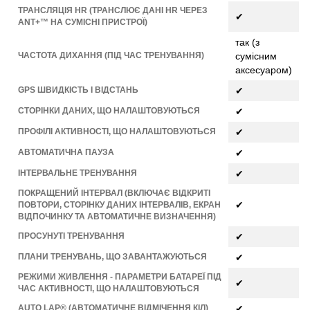
ТРАНСЛЯЦІЯ HR (ТРАНСЛЮЄ ДАНІ HR ЧЕРЕЗ
✔
ANT+™ НА СУМІСНІ ПРИСТРОЇ)
так (з
ЧАСТОТА ДИХАННЯ (ПІД ЧАС ТРЕНУВАННЯ)
сумісним
аксесуаром)
GPS ШВИДКІСТЬ І ВІДСТАНЬ
✔
СТОРІНКИ ДАНИХ, ЩО НАЛАШТОВУЮТЬСЯ
✔
ПРОФІЛІ АКТИВНОСТІ, ЩО НАЛАШТОВУЮТЬСЯ
✔
АВТОМАТИЧНА ПАУЗА
✔
ІНТЕРВАЛЬНЕ ТРЕНУВАННЯ
✔
ПОКРАЩЕНИЙ ІНТЕРВАЛ (ВКЛЮЧАЄ ВІДКРИТІ
✔
ПОВТОРИ, СТОРІНКУ ДАНИХ ІНТЕРВАЛІВ, ЕКРАН
ВІДПОЧИНКУ ТА АВТОМАТИЧНЕ ВИЗНАЧЕННЯ)
ПРОСУНУТІ ТРЕНУВАННЯ
✔
ПЛАНИ ТРЕНУВАНЬ, ЩО ЗАВАНТАЖУЮТЬСЯ
✔
РЕЖИМИ ЖИВЛЕННЯ - ПАРАМЕТРИ БАТАРЕЇ ПІД
✔
ЧАС АКТИВНОСТІ, ЩО НАЛАШТОВУЮТЬСЯ
AUTO LAP® (АВТОМАТИЧНЕ ВІДМІЧЕННЯ КІЛ)
✔