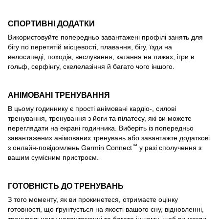
СПОРТИВНІ ДОДАТКИ
Використовуйте попередньо завантажені профілі занять для
бігу по перетятій місцевості, плавання, бігу, їзди на
велосипеді, походів, веслування, катання на лижах, ігри в
гольф, серфінгу, скелелазіння й багато чого іншого.
АНІМОВАНІ ТРЕНУВАННЯ
В цьому годиннику є прості анімовані кардіо-, силові
тренування, тренування з йоги та пілатесу, які ви можете
переглядати на екрані годинника. Виберіть із попередньо
завантажених анімованих тренувань або завантажте додаткові
™
з онлайн-повідомлень Garmin Connect
у разі сполучення з
вашим сумісним пристроєм.
ГОТОВНІСТЬ ДО ТРЕНУВАНЬ
З того моменту, як ви прокинетеся, отримаєте оцінку
готовності, що ґрунтується на якості вашого сну, відновленні,