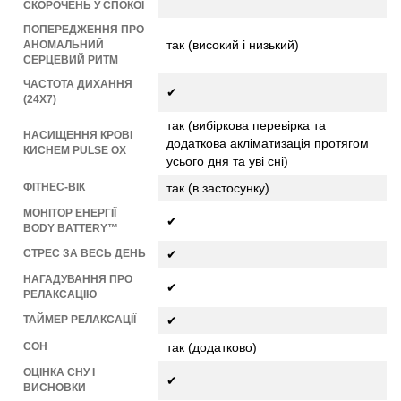
СКОРОЧЕНЬ У СПОКОЇ
ПОПЕРЕДЖЕННЯ ПРО
так (високий і низький)
АНОМАЛЬНИЙ
СЕРЦЕВИЙ РИТМ
ЧАСТОТА ДИХАННЯ
✔
(24X7)
так (вибіркова перевірка та
НАСИЩЕННЯ КРОВІ
додаткова акліматизація протягом
КИСНЕМ PULSE OX
усього дня та уві сні)
ФІТНЕС-ВІК
так (в застосунку)
МОНІТОР ЕНЕРГІЇ
✔
BODY BATTERY™
СТРЕС ЗА ВЕСЬ ДЕНЬ
✔
НАГАДУВАННЯ ПРО
✔
РЕЛАКСАЦІЮ
ТАЙМЕР РЕЛАКСАЦІЇ
✔
СОН
так (додатково)
ОЦІНКА СНУ І
✔
ВИСНОВКИ