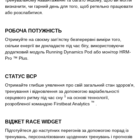
тренувальному навантаженні та багато іншому, щоб ви могли
визначити, чи гарний день для того, щоб ретельно працювати
або розслабитися.
РОБОЧА ПОТУЖНІСТЬ
Отримуйте на своєму зап'ястку безперервні виміри того,
скільки енергії ви докладаєте під час бігу, використовуючи
додатковий модуль Running Dynamics Pod або монітор HRM-
Pro ™ Plus.
СТАТУС ВСР
Отримайте глибше уявлення про свій загальний стан здоров'я,
тренування і відновлення за допомогою варіабельності
1
серцевого ритму під час сну
на основі технології,
™
розробленої командою Firstbeat Analytics
.
ВІДЖЕТ RACE WIDGET
Підготуйтеся до наступних перегонів за допомогою порад із
тренувань, персоналізованих щоденних тренувань і прогнозів