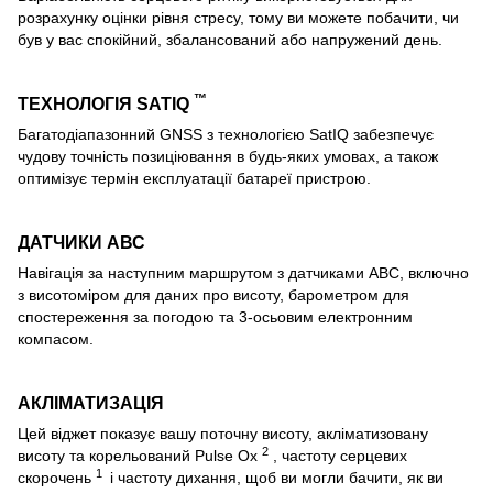
розрахунку оцінки рівня стресу, тому ви можете побачити, чи
був у вас спокійний, збалансований або напружений день.
™
ТЕХНОЛОГІЯ SATIQ
Багатодіапазонний GNSS з технологією SatIQ забезпечує
чудову точність позиціювання в будь-яких умовах, а також
оптимізує термін експлуатації батареї пристрою.
ДАТЧИКИ АВС
Навігація за наступним маршрутом з датчиками ABC, включно
з висотоміром для даних про висоту, барометром для
спостереження за погодою та 3-осьовим електронним
компасом.
АКЛІМАТИЗАЦІЯ
Цей віджет показує вашу поточну висоту, акліматизовану
2
висоту та корельований Pulse Ox
, частоту серцевих
1
скорочень
і частоту дихання, щоб ви могли бачити, як ви