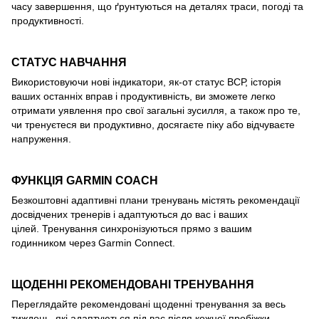
часу завершення, що ґрунтуються на деталях траси, погоді та
продуктивності.
СТАТУС НАВЧАННЯ
Використовуючи нові індикатори, як-от статус ВСР, історія
ваших останніх вправ і продуктивність, ви зможете легко
отримати уявлення про свої загальні зусилля, а також про те,
чи тренуєтеся ви продуктивно, досягаєте піку або відчуваєте
напруження.
ФУНКЦІЯ GARMIN COACH
Безкоштовні адаптивні плани тренувань містять рекомендації
досвідчених тренерів і адаптуються до вас і ваших
цілей. Тренування синхронізуються прямо з вашим
годинником через Garmin Connect.
ЩОДЕННІ РЕКОМЕНДОВАНІ ТРЕНУВАННЯ
Переглядайте рекомендовані щоденні тренування за весь
тиждень, які адаптуються під вас після кожної пробіжки