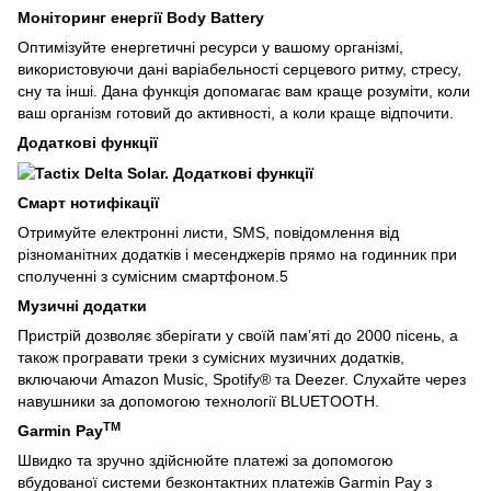
Моніторинг енергії Body Battery
Оптимізуйте енергетичні ресурси у вашому організмі,
використовуючи дані варіабельності серцевого ритму, стресу,
сну та інші. Дана функція допомагає вам краще розуміти, коли
ваш організм готовий до активності, а коли краще відпочити.
Додаткові функції
Смарт нотифікації
Отримуйте електронні листи, SMS, повідомлення від
різноманітних додатків і месенджерів прямо на годинник при
сполученні з сумісним смартфоном.5
Музичні додатки
Пристрій дозволяє зберігати у своїй пам’яті до 2000 пісень, а
також програвати треки з сумісних музичних додатків,
включаючи Amazon Music, Spotify® та Deezer. Слухайте через
навушники за допомогою технології BLUETOOTH.
TM
Garmin Pay
Швидко та зручно здійснюйте платежі за допомогою
вбудованої системи безконтактних платежів Garmin Pay з