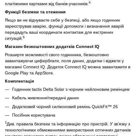
4
платіжними картками від банків-учасників.
Функції безпеки та стеження
Якщо ви не відчуваєте себе у безпеці, або якщо годинник
зареєстрував аварію, функції допомоги і визначення аварій
передадуть ваші координати контактам для екстрених
6
ситуацій.
Магазин безкоштовних додатків Connect IQ
Розширте можливості свого годинника, безкоштовно
завантажуючи циферблати, поля даних, додатки і віджети у
магазині Connect IQ. Додаток Connect IQ можна завантажити в
Google Play та AppStore.
Комплектація
Годинник tactix Delta Solar з чорним нейлоновим ремінцем
Кабель живлення/передачі даних
Додатковий чорний силіконовий ремінь QuickFit™ 26
Посібник користувача
1
Див. правила безпеки та інформацію про пристрій. У зв’язку з
технологічними обмеженнями використання оптичних датчиків
монітору серцевого ритму, якими обладнанні портативні