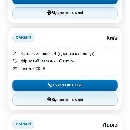
🧭
Відкрити на мапі
Київ
GARMIN
📍
Харківське шосе, 4 (Дарницька площа)
🏷️
фірмовий магазин «Garmin»
✉️
індекс 02059
📞
+380 93 001 2228
🧭
Відкрити на мапі
Львів
GARMIN