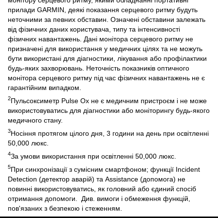
прилади GARMIN, деякі показання серцевого ритму будуть
неточними за певних обставин. Означені обставини залежать
від фізичних даних користувача, типу та інтенсивності
фізичних навантажень. Дані монітора серцевого ритму не
призначені для використання у медичних цілях та не можуть
бути використані для діагностики, лікування або профілактики
будь-яких захворювань. Неточність показників оптичного
монітора серцевого ритму під час фізичних навантажень не є
гарантійним випадком.
2
Пульсоксиметр Pulse Ox не є медичним пристроєм і не може
використовуватись для діагностики або моніторингу будь-якого
медичного стану.
3
Носіння протягом цілого дня, 3 години на день при освітленні
50,000 люкс.
4
За умови використання при освітленні 50,000 люкс.
5
При синхронізації з сумісним смартфоном; функції Incident
Detection (детектор аварій) та Assistance (допомога) не
повинні використовуватись, як головний або єдиний спосіб
отримання допомоги. Див. вимоги і обмеження функцій,
пов'язаних з безпекою і стеженням.