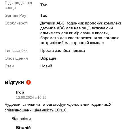
Підзарядка від
Так
сонця
Garmin Pay
Так
Особливості
Датчики ABC: годинник пропонує комплект
датчиків ABC для навігації, включаючи
альтиметр для вимірювання висоти,
барометр для спостереження за погодою
та тривісний електронний компас
Тип застібки
Проста застібка-пряжка
Оповіщення
Вібрація
Стан
Новий
Відгуки
7
Ігор
12.08.2024 в 10:15
Чудовий, стильний та багатофункцiональний годинник.У
спiввiдношеннi цiна-якiсть 10iз10.
Відповісти
Віталій