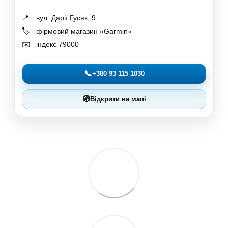
📍
вул. Дарії Гусяк, 9
🏷️
фірмовий магазин «Garmin»
✉️
індекс 79000
📞
+380 93 115 1030
🧭
Відкрити на мапі