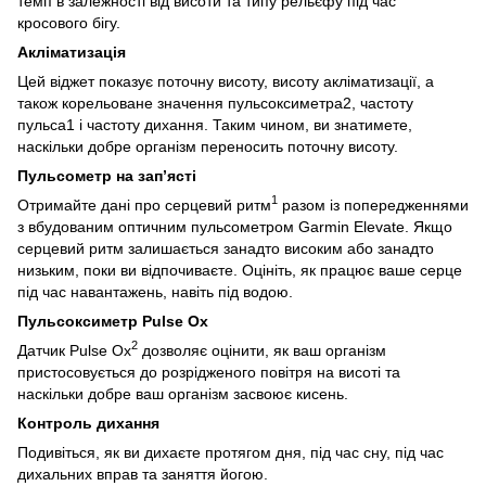
темп в залежності від висоти та типу рельєфу під час
кросового бігу.
Акліматизація
Цей віджет показує поточну висоту, висоту акліматизації, а
також корельоване значення пульсоксиметра2, частоту
пульса1 і частоту дихання. Таким чином, ви знатимете,
наскільки добре організм переносить поточну висоту.
Пульсометр на зап’ясті
1
Отримайте дані про серцевий ритм
разом із попередженнями
з вбудованим оптичним пульсометром Garmin Elevate. Якщо
серцевий ритм залишається занадто високим або занадто
низьким, поки ви відпочиваєте. Оцініть, як працює ваше серце
під час навантажень, навіть під водою.
Пульсоксиметр Pulse Ox
2
Датчик Pulse Ox
дозволяє оцінити, як ваш організм
пристосовується до розрідженого повітря на висоті та
наскільки добре ваш організм засвоює кисень.
Контроль дихання
Подивіться, як ви дихаєте протягом дня, під час сну, під час
дихальних вправ та заняття йогою.