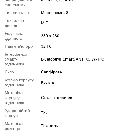
системами
Тип дисплея
Монохромний
Технологія
MIP
дисплея
Роздільна
280 x 280
здатність
Пам'ять/історія
32 Гб
Інтерфейси
смарт-
Bluetooth® Smart, ANT+®, Wi-Fi®
годинника
Скло
Сапфірове
Форма корпусу
Кругла
годинника
Матеріал
корпусу
Сталь + пластик
годинника
Ударостійкий
Так
корпус
Матеріал
Текстиль
ремінця