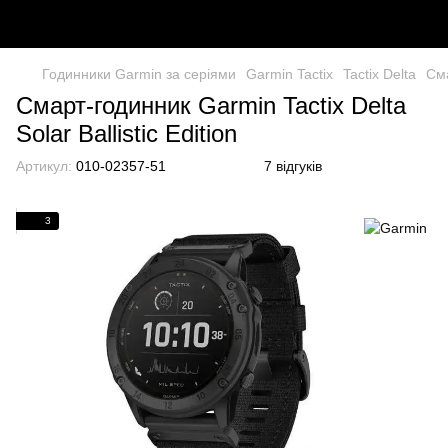
Годинники Garmin за серіями
Garmin Tactix
Tactix Delta
Сма
Смарт-годинник Garmin Tactix Delta
Solar Ballistic Edition
Артикул:
010-02357-51
7 відгуків
3