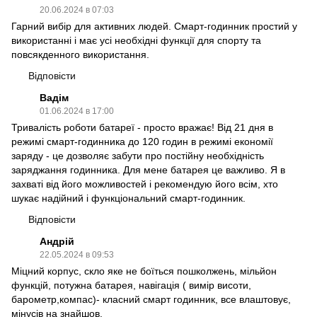
20.06.2024 в 07:03
Гарний вибір для активних людей. Смарт-годинник простий у
використанні і має усі необхідні функції для спорту та
повсякденного використання.
Відповісти
Вадім
01.06.2024 в 17:00
Тривалість роботи батареї - просто вражає! Від 21 дня в
режимі смарт-годинника до 120 годин в режимі економії
заряду - це дозволяє забути про постійну необхідність
заряджання годинника. Для мене батарея це важливо. Я в
захваті від його можливостей і рекомендую його всім, хто
шукає надійний і функціональний смарт-годинник.
Відповісти
Андрій
22.05.2024 в 09:53
Міцний корпус, скло яке не боїться пошколжень, мільйон
функцій, потужна батарея, навігація ( вимір висоти,
барометр,компас)- класний смарт годинник, все влаштовує,
мінусів на знайшов.