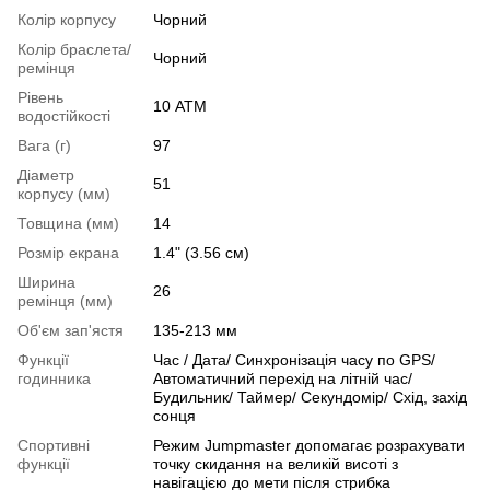
Колір корпусу
Чорний
Колір браслета/
Чорний
ремінця
Рівень
10 АТМ
водостійкості
Вага (г)
97
Діаметр
51
корпусу (мм)
Товщина (мм)
14
Розмір екрана
1.4" (3.56 см)
Ширина
26
ремінця (мм)
Об'єм зап'ястя
135-213 мм
Функції
Час / Дата/ Синхронізація часу по GPS/
годинника
Автоматичний перехід на літній час/
Будильник/ Таймер/ Секундомір/ Схід, захід
сонця
Спортивні
Режим Jumpmaster допомагає розрахувати
функції
точку скидання на великій висоті з
навігацією до мети після стрибка