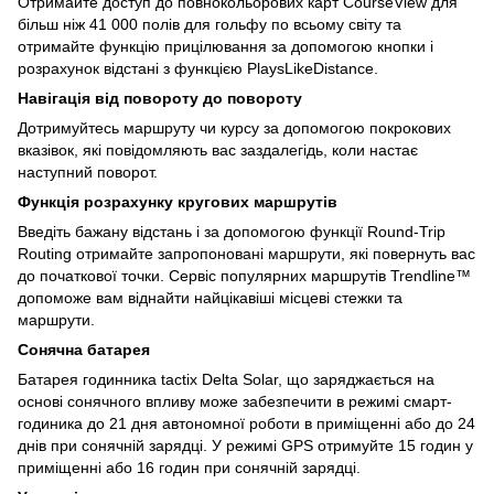
Отримайте доступ до повнокольорових карт CourseView для
більш ніж 41 000 полів для гольфу по всьому світу та
отримайте функцію прицілювання за допомогою кнопки і
розрахунок відстані з функцією PlaysLikeDistance.
Навігація від повороту до повороту
Дотримуйтесь маршруту чи курсу за допомогою покрокових
вказівок, які повідомляють вас заздалегідь, коли настає
наступний поворот.
Функція розрахунку кругових маршрутів
Введіть бажану відстань і за допомогою функції Round-Trip
Routing отримайте запропоновані маршрути, які повернуть вас
до початкової точки. Сервіс популярних маршрутів Trendline™
допоможе вам віднайти найцікавіші місцеві стежки та
маршрути.
Сонячна батарея
Батарея годинника tactix Delta Solar, що заряджається на
основі сонячного впливу може забезпечити в режимі смарт-
годиника до 21 дня автономної роботи в приміщенні або до 24
днів при сонячній зарядці. У режимі GPS отримуйте 15 годин у
приміщенні або 16 годин при сонячній зарядці.