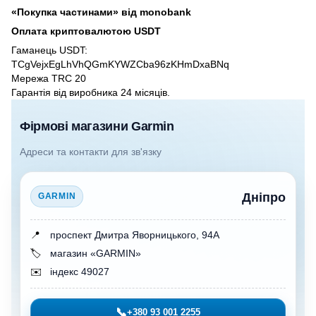
«Покупка частинами» від monobank
Оплата криптовалютою USDT
Гаманець USDT:
TCgVejxEgLhVhQGmKYWZCba96zKHmDxaBNq
Мережа TRC 20
Гарантія від виробника 24 місяців.
Фірмові магазини Garmin
Адреси та контакти для зв'язку
Дніпро
GARMIN
📍
проспект Дмитра Яворницького, 94А
🏷️
магазин «GARMIN»
✉️
індекс 49027
📞
+380 93 001 2255