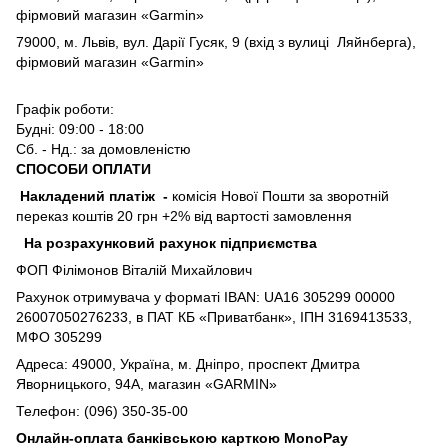
фірмовий магазин «Garmin»
79000, м. Львів, вул. Дарії Гусяк, 9 (вхід з вулиці Ляйнберга),
фірмовий магазин «Garmin»
Графік роботи:
Будні: 09:00 - 18:00
Сб. - Нд.: за домовленістю
СПОСОБИ ОПЛАТИ
Накладений платіж
-
комісія Нової Пошти за зворотній
переказ коштів 20 грн +2% від вартості замовлення
На розрахунковий рахунок підприємства
ФОП Філімонов Віталій Михайлович
Рахунок отримувача у форматі IBAN: UA16 305299 00000
26007050276233, в ПАТ КБ «Приватбанк», ІПН 3169413533,
МФО 305299
Адреса: 49000, Україна, м. Дніпро, проспект Дмитра
Яворницького, 94А, магазин «GARMIN»
Телефон: (096) 350-35-00
Онлайн-оплата банківською карткою MonoPay