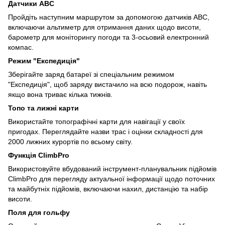
Датчики ABС
Пройдіть наступним маршрутом за допомогою датчиків ABС,
включаючи альтиметр для отримання даних щодо висоти,
барометр для моніторингу погоди та 3-осьовий електронний
компас.
Режим "Експедиція"
Зберігайте заряд батареї зі спеціальним режимом
"Експедиція", щоб заряду вистачило на всю подорож, навіть
якщо вона триває кілька тижнів.
Топо та лижні карти
Використайте топографічні карти для навігації у своїх
пригодах. Переглядайте назви трас і оцінки складності для
2000 лижних курортів по всьому світу.
Функція ClimbPro
Використовуйте вбудований інструмент-планувальник підйомів
СlimbPro для перегляду актуальної інформації щодо поточних
та майбутніх підйомів, включаючи нахил, дистанцію та набір
висоти.
Поля для гольфу