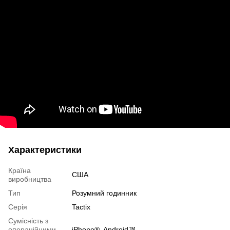
Характеристики
Країна
США
виробництва
Тип
Розумний годинник
Серія
Tactix
Сумісність з
операційними
iPhone®, Android™