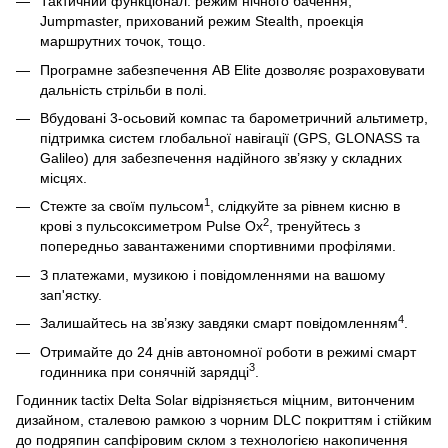
Тактичний функціонал: режим нічного бачення,
Jumpmaster, прихований режим Stealth, проекція
маршрутних точок, тощо.
Програмне забезпечення AB Elite дозволяє розраховувати
дальність стрільби в полі.
Вбудовані 3-осьовий компас та барометричний альтиметр,
підтримка систем глобальної навігації (GPS, GLONASS та
Galileo) для забезпечення надійного зв’язку у складних
місцях.
1
Стежте за своїм пульсом
, слідкуйте за рівнем кисню в
2
крові з пульсоксиметром Pulse Ox
, тренуйтесь з
попередньо завантаженими спортивними профілями.
З платежами, музикою і повідомленнями на вашому
зап'ястку.
4
Залишайтесь на зв’язку завдяки смарт повідомленням
.
Отримайте до 24 днів автономної роботи в режимі смарт
3
годинника при сонячній зарядці
.
Годинник tactix Delta Solar відрізняється міцним, витонченим
дизайном, сталевою рамкою з чорним DLC покриттям і стійким
до подряпин сапфіровим склом з технологією накопичення