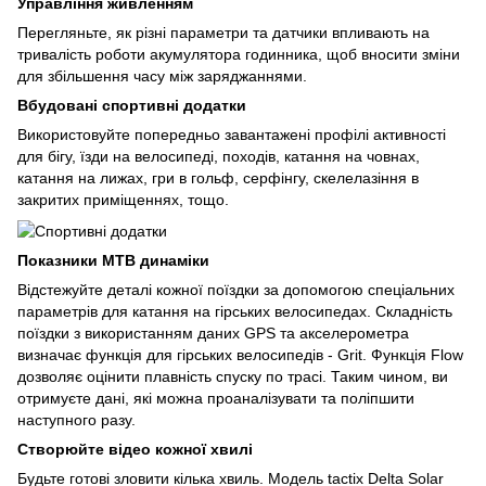
Управління живленням
Перегляньте, як різні параметри та датчики впливають на
тривалість роботи акумулятора годинника, щоб вносити зміни
для збільшення часу між заряджаннями.
Вбудовані спортивні додатки
Використовуйте попередньо завантажені профілі активності
для бігу, їзди на велосипеді, походів, катання на човнах,
катання на лижах, гри в гольф, серфінгу, скелелазіння в
закритих приміщеннях, тощо.
Показники MTB динаміки
Відстежуйте деталі кожної поїздки за допомогою спеціальних
параметрів для катання на гірських велосипедах. Складність
поїздки з використанням даних GPS та акселерометра
визначає функція для гірських велосипедів - Grit. Функція Flow
дозволяє оцінити плавність спуску по трасі. Таким чином, ви
отримуєте дані, які можна проаналізувати та поліпшити
наступного разу.
Створюйте відео кожної хвилі
Будьте готові зловити кілька хвиль. Модель tactix Delta Solar