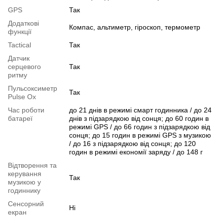
GPS
Так
Додаткові
Компас, альтиметр, гіроскоп, термометр
функції
Tactical
Так
Датчик
серцевого
Так
ритму
Пульсоксиметр
Так
Pulse Ox
Час роботи
до 21 днів в режимі смарт годинника / до 24
батареї
днів з підзарядкою від сонця; до 60 годин в
режимі GPS / до 66 годин з підзарядкою від
сонця; до 15 годин в режимі GPS з музикою
/ до 16 з підзарядкою від сонця; до 120
годин в режимі економії заряду / до 148 г
Відтворення та
керування
Так
музикою у
годиннику
Сенсорний
Ні
екран