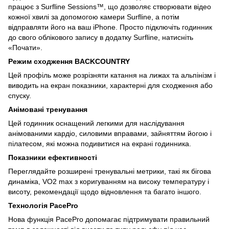
працює з Surfline Sessions™, що дозволяє створювати відео
кожної хвилі за допомогою камери Surfline, а потім
відправляти його на ваш iPhone. Просто підключіть годинник
до свого облікового запису в додатку Surfline, натисніть
«Почати».
Режим сходження BACKCOUNTRY
Цей профіль може розрізняти катання на лижах та альпінізм і
виводить на екран показники, характерні для сходження або
спуску.
Анімовані тренування
Цей годинник оснащений легкими для наслідування
анімованими кардіо, силовими вправами, зайняттям йогою і
пілатесом, які можна подивитися на екрані годинника.
Показники ефективності
Переглядайте розширені тренувальні метрики, такі як бігова
динаміка, VO2 max з коригуванням на високу температуру і
висоту, рекомендації щодо відновлення та багато іншого.
Технологія PacePro
Нова функція PacePro допомагає підтримувати правильний