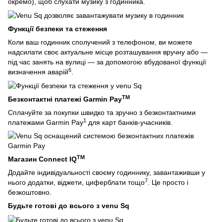
окремо), щоб слухати музику з годинника.
Функції безпеки та стеження
Коли ваш годинник сполучений з телефоном, ви можете
надсилати своє актуальне місце розташування вручну або —
під час занять на вулиці — за допомогою вбудованої функції
6
визначення аварій
.
TM
Безконтактні платежі Garmin Pay
Сплачуйте за покупки швидко та зручно з безконтактними
1
платежами Garmin Pay
для карт банків-учасників.
TM
Магазин Connect IQ
Додайте індивідуальності своєму годиннику, завантаживши у
7
нього додатки, віджети, циферблати тощо
. Це просто і
безкоштовно.
Будьте готові до всього з venu Sq