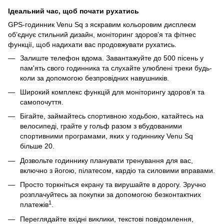
Ідеальний час, щоб почати рухатись
GPS-годинник Venu Sq з яскравим кольоровим дисплеєм
об’єднує стильний дизайн, моніторинг здоров’я та фітнес
функції, щоб надихати вас продовжувати рухатись.
Залиште телефон вдома. Завантажуйте до 500 пісень у
пам'ять свого годинника та слухайте улюблені треки будь-
коли за допомогою безпровідних навушників.
Широкий комплекс функцій для моніторингу здоров’я та
самопочуття.
Бігайте, займайтесь спортивною ходьбою, катайтесь на
велосипеді, грайте у гольф разом з вбудованими
спортивними програмами, яких у годиннику Venu Sq
більше 20.
Дозвольте годиннику планувати тренування для вас,
включно з йогою, пілатесом, кардіо та силовими вправами.
Просто торкніться екрану та вирушайте в дорогу. Зручно
розплачуйтесь за покупки за допомогою безконтактних
1
платежів
.
Переглядайте вхідні виклики, текстові повідомлення,