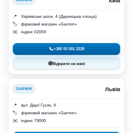
Київ
📍
Харківське шосе, 4 (Дарницька площа)
🏷️
фірмовий магазин «Garmin»
✉️
індекс 02059
📞
+380 93 001 2228
🧭
Відкрити на мапі
Львів
GARMIN
📍
вул. Дарії Гусяк, 9
🏷️
фірмовий магазин «Garmin»
✉️
індекс 79000