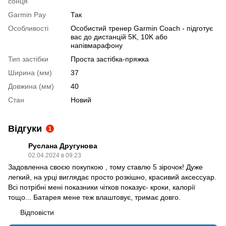
сонця
Garmin Pay
Так
Особливості
Особистий тренер Garmin Coach - підготує
вас до дистанцій 5K, 10K або
напівмарафону
Тип застібки
Проста застібка-пряжка
Ширина (мм)
37
Довжина (мм)
40
Стан
Новий
Відгуки
1
Руслана Другунова
02.04.2024 в 09:23
Задовленна своєю покупкою , тому ставлю 5 зірочок! Дуже
легкий, на урці виглядає просто розкішно, красивий аксессуар.
Всі потрібні мені показники чітков показує- кроки, калорії
тощо... Батарея мене теж влаштовує, тримає довго.
Відповісти