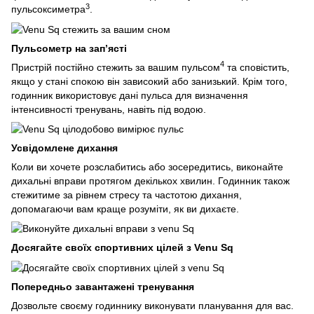
3
пульсоксиметра
.
Пульсометр на зап’ясті
4
Пристрій постійно стежить за вашим пульсом
та сповістить,
якщо у стані спокою він зависокий або занизький. Крім того,
годинник використовує дані пульса для визначення
інтенсивності тренувань, навіть під водою.
Усвідомлене дихання
Коли ви хочете розслабитись або зосередитись, виконайте
дихальні вправи протягом декількох хвилин. Годинник також
стежитиме за рівнем стресу та частотою дихання,
допомагаючи вам краще розуміти, як ви дихаєте.
Досягайте своїх спортивних цілей з Venu Sq
Попередньо завантажені тренування
Дозвольте своєму годиннику виконувати планування для вас.