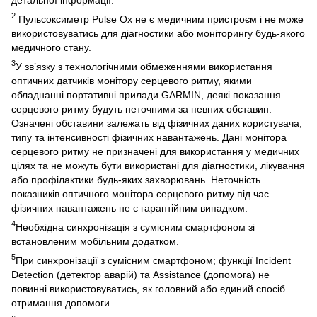
2
Пульсоксиметр Pulse Ox не є медичним пристроєм і не може
використовуватись для діагностики або моніторингу будь-якого
медичного стану.
3
У зв’язку з технологічними обмеженнями використання
оптичних датчиків монітору серцевого ритму, якими
обладнанні портативні прилади GARMIN, деякі показання
серцевого ритму будуть неточними за певних обставин.
Означені обставини залежать від фізичних даних користувача,
типу та інтенсивності фізичних навантажень. Дані монітора
серцевого ритму не призначені для використання у медичних
цілях та не можуть бути використані для діагностики, лікування
або профілактики будь-яких захворювань. Неточність
показників оптичного монітора серцевого ритму під час
фізичних навантажень не є гарантійним випадком.
4
Необхідна синхронізація з сумісним смартфоном зі
встановленим мобільним додатком.
5
При синхронізації з сумісним смартфоном; функції Incident
Detection (детектор аварій) та Assistance (допомога) не
повинні використовуватись, як головний або єдиний спосіб
отримання допомоги.