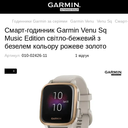
Годинники Garmin за серіями
Garmin Venu
Venu Sq
Смарт-
Смарт-годинник Garmin Venu Sq
Music Edition світло-бежевий з
безелем кольору рожеве золото
Артикул:
010-02426-11
1 відгук
3