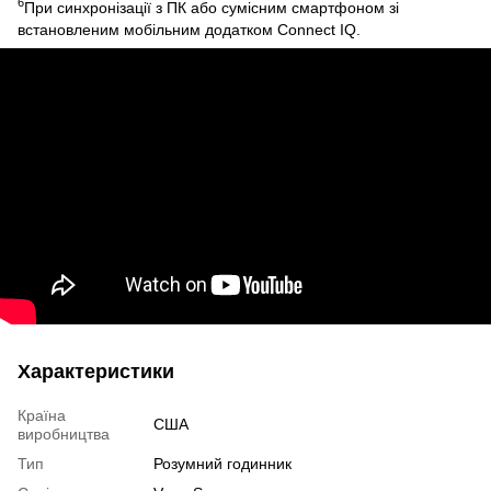
6
При синхронізації з ПК або сумісним смартфоном зі
встановленим мобільним додатком Connect IQ.
Характеристики
Країна
США
виробництва
Тип
Розумний годинник