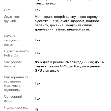
гольф та інші
GPS
Так
Додаткові
Моніторинг енергії та сну, рівня стресу,
функції
відстеження жіночого здоров'я, водного
балансу, дихання, кардіо- та силові
тренування, з йоги, пілатесу та ін.
Датчик
серцевого
Так
ритму
Пульсоксиметр
Так
Pulse Ox
Час роботи
До 6 днів в режимі смарт-годинника; до 14
батареї
годин в режимі GPS; до 6 годин в режимі
GPS з музикою
Відтворення та
керування
Так
музикою у
годиннику
Сенсорний
Так
екран
Підзарядка від
Ні