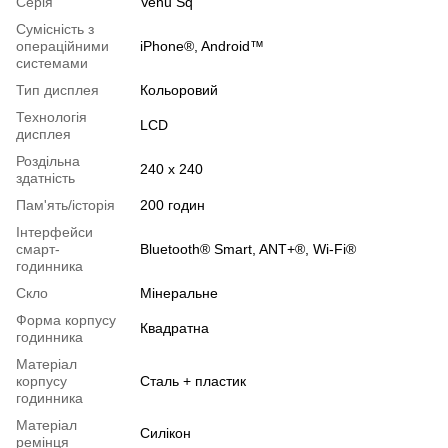
Серія
Venu Sq
Сумісність з
операційними
iPhone®, Android™
системами
Тип дисплея
Кольоровий
Технологія
LCD
дисплея
Роздільна
240 x 240
здатність
Пам'ять/історія
200 годин
Інтерфейси
смарт-
Bluetooth® Smart, ANT+®, Wi-Fi®
годинника
Скло
Мінеральне
Форма корпусу
Квадратна
годинника
Матеріал
корпусу
Сталь + пластик
годинника
Матеріал
Силікон
ремінця