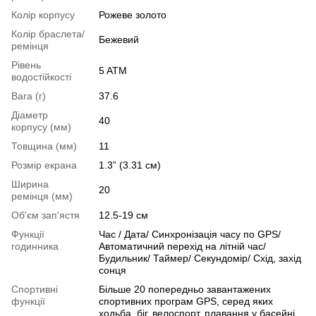
Колір корпусу
Рожеве золото
Колір браслета/
Бежевий
ремінця
Рівень
5 ATM
водостійкості
Вага (г)
37.6
Діаметр
40
корпусу (мм)
Товщина (мм)
11
Розмір екрана
1.3” (3.31 см)
Ширина
20
ремінця (мм)
Об'єм зап'ястя
12.5-19 см
Функції
Час / Дата/ Синхронізація часу по GPS/
годинника
Автоматичний перехід на літній час/
Будильник/ Таймер/ Секундомір/ Схід, захід
сонця
Спортивні
Більше 20 попередньо завантажених
функції
спортивних програм GPS, серед яких
ходьба, біг, велоспорт, плавання у басейні,