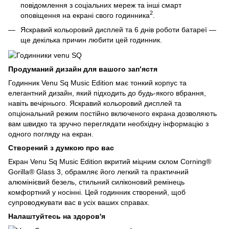
повідомлення з соціальних мереж та інші смарт
2
оповіщення на екрані свого годинника
.
Яскравий кольоровий дисплей та 6 днів роботи батареї —
ще декілька причин любити цей годинник.
Продуманий дизайн для вашого зап’ястя
Годинник Venu Sq Music Edition має тонкий корпус та
елегантний дизайн, який підходить до будь-якого вбрання,
навіть вечірнього. Яскравий кольоровий дисплей та
опціональний режим постійно включеного екрана дозволяють
вам швидко та зручно переглядати необхідну інформацію з
одного погляду на екран.
Створений з думкою про вас
Екран Venu Sq Music Edition вкритий міцним склом Corning®
Gorilla® Glass 3, обрамляє його легкий та практичний
алюмінієвий безель, стильний силіконовий ремінець
комфортний у носінні. Цей годинник створений, щоб
супроводжувати вас в усіх ваших справах.
Налаштуйтесь на здоров'я