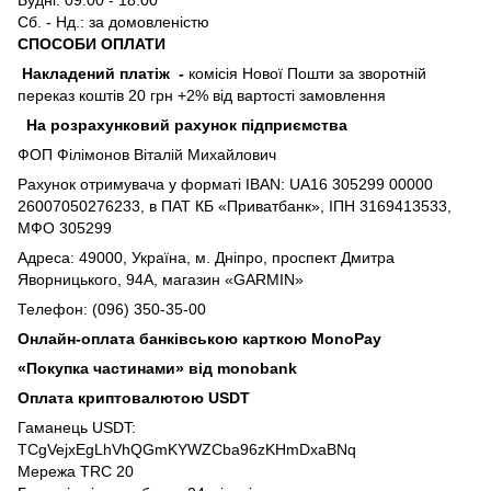
Сб. - Нд.: за домовленістю
СПОСОБИ ОПЛАТИ
Накладений платіж
-
комісія Нової Пошти за зворотній
переказ коштів 20 грн +2% від вартості замовлення
На розрахунковий рахунок підприємства
ФОП Філімонов Віталій Михайлович
Рахунок отримувача у форматі IBAN: UA16 305299 00000
26007050276233, в ПАТ КБ «Приватбанк», ІПН 3169413533,
МФО 305299
Адреса: 49000, Україна, м. Дніпро, проспект Дмитра
Яворницького, 94А, магазин «GARMIN»
Телефон: (096) 350-35-00
Онлайн-оплата банківською карткою MonoPay
«Покупка частинами» від monobank
Оплата криптовалютою USDT
Гаманець USDT:
TCgVejxEgLhVhQGmKYWZCba96zKHmDxaBNq
Мережа TRC 20