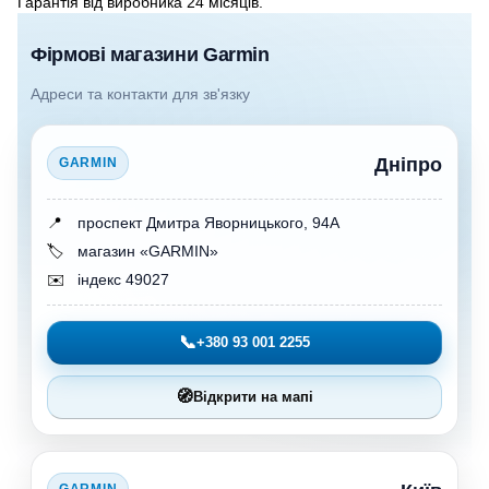
Гарантія від виробника 24 місяців.
Фірмові магазини Garmin
Адреси та контакти для зв'язку
Дніпро
GARMIN
📍
проспект Дмитра Яворницького, 94А
🏷️
магазин «GARMIN»
✉️
індекс 49027
📞
+380 93 001 2255
🧭
Відкрити на мапі
GARMIN