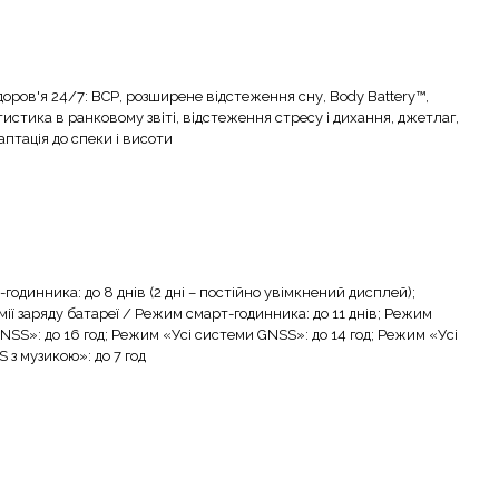
доров'я 24/7: ВСР, розширене відстеження сну, Body Battery™,
тистика в ранковому звіті, відстеження стресу і дихання, джетлаг,
аптація до спеки і висоти
одинника: до 8 днів (2 дні – постійно увімкнений дисплей);
ії заряду батареї / Режим смарт-годинника: до 11 днів; Режим
SS»: до 16 год; Режим «Усі системи GNSS»: до 14 год; Режим «Усі
 з музикою»: до 7 год