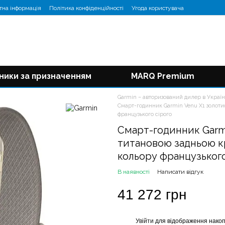
тна інформація
Політика конфіденційності
Угода користувача
ники за призначенням
MARQ Premium
Garmin – авторизований дилер в Україн
Смарт-годинник Garmin Venu X1 золоти
французького сірого
Смарт-годинник Garm
титановою задньою 
кольору французького
В наявності
Написати відгук
41 272 грн
Увійти
для відображення накоп
%