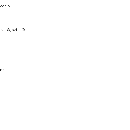
кселів
ANT+®, Wi-Fi®
тик