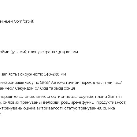
ремінцем ComfortFit)
юйми (51,2 мм); площа екрана 1304 кв. мм
я зап'ясть з окружністю 140-230 мм
Синхронізація часу по GPS/ Автоматичний перехід на літній час/
аймер/ Секундомір/ Схід та захід сонця
передньо встановлених спортивних застосунків, плани Garmin
у, силових тренувань і велоїзди, розширені функції продуктивності
о тренувань, оцінка витривалості, статус тренування, оцінка
о