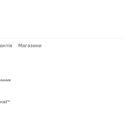
антія
Магазини
динник
roid™