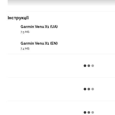
Інструкції
Garmin Venu X1 (UA)
7.5 МБ
PDF
Garmin Venu X1 (EN)
7.4 МБ
PDF
Якщо ви шукаєте максимально продуктивний фітнес-годинник
вибором. До ваших послуг будуть розширені функції для тре
застосунків, вбудовані мапи плюс безперервний моніторинг 
прийде час тренуватися, відновлюватися або подорожувати
годиннику. Він нагадає, підкаже і приведе вас туди, куди потр
Серед вбудованих технологій відзначимо світлодіодний ліхта
(голосові функції).