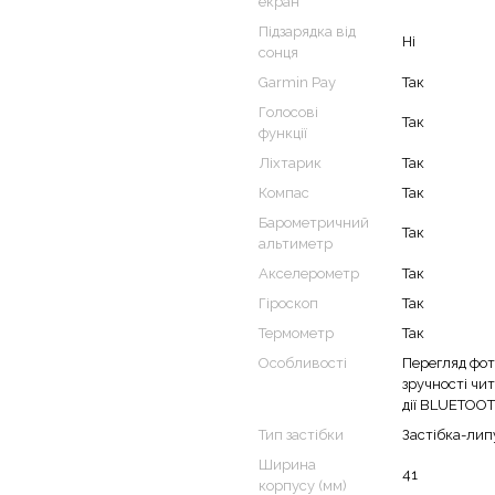
екран
Підзарядка від
Ні
сонця
Garmin Pay
Так
Голосові
Так
функції
Ліхтарик
Так
Компас
Так
Барометричний
Так
альтиметр
Акселерометр
Так
Гіроскоп
Так
Термометр
Так
Особливості
Перегляд фот
зручності чи
дії BLUETOO
Тип застібки
Застібка-лип
Ширина
41
корпусу (мм)