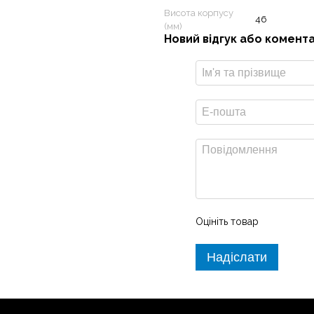
Висота корпусу
46
(мм)
Новий відгук або комент
Оцініть товар
 в колекції годинників Garmin
Надіслати
іровою лінзою. Насолоджуйтесь
ій задній кришці, елегантному