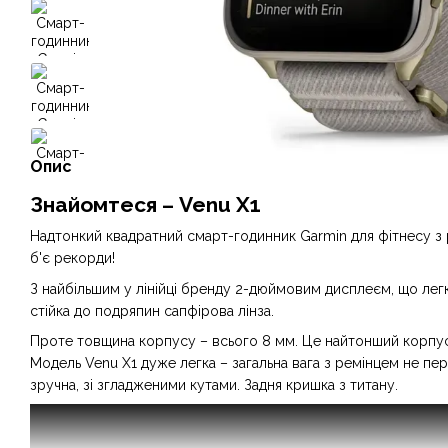
Опис
Знайомтеся – Venu X1
Надтонкий квадратний смарт-годинник Garmin для фітнесу з
б'є рекорди!
З найбільшим у лінійці бренду 2-дюймовим дисплеєм, що лег
стійка до подряпин сапфірова лінза.
Проте товщина корпусу – всього 8 мм. Це найтонший корпус 
Модель Venu X1 дуже легка – загальна вага з ремінцем не пе
зручна, зі згладженими кутами. Задня кришка з титану.