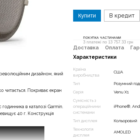
В кредит
Купити
ПОКУПКА ЧАСТИНАМИ
3 платежі по 13 757.33 грн
Доставка
Оплата
Гар
Характеристики
Країна
США
 революційним дизайном, який
виробництва
Тип
Розумний го
ко читається. Покриває екран
Серія
Venu X1
Сумісність з
операційними
iPhone®, And
годинника в каталозі Garmin.
системами
ревищує 40 г. Конструкція
Тип дисплея
Кольоровий
Технологія
AMOLED
дисплея