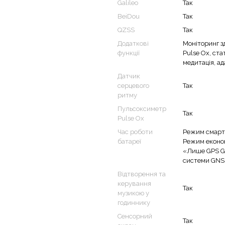
Galileo
Так
BeiDou
Так
QZSS
Так
Додаткові
Моніторинг з
функції
Pulse Ox, ста
медитація, ад
аміка і мікрофона (у
Датчик
серцевого
Так
ритму
Пульсоксиметр
Так
Pulse Ox
Час роботи
Режим смарт-г
батареї
Режим економ
«Лише GPS GN
системи GNSS
Відтворення та
керування
Так
музикою у
годиннику
Сенсорний
Так