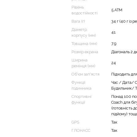
 Venu X1 задає новий тренд на
Рівень
5 ATM
я.
водостійкості
Вага (г)
34 г (40 г із 
Діаметр
41
корпусу (мм)
Товщина (мм)
7.9
Розмір екрана
Діагональ 2 д
Ширина
24
ремінця (мм)
Об'єм зап'ястя
Підходить дл
ряпин.
Функції
Час / Дата/ 
годинника
Будильник/ Т
Спортивні
Понад 100 по
функції
Coach для біг
(готовність д
підйому) тощ
GPS
Так
ГЛОНАСС
Так