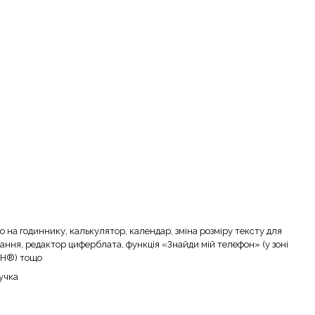
о на годиннику, калькулятор, календар, зміна розміру тексту для
тання, редактор циферблата, функція «Знайди мій телефон» (у зоні
TH®) тощо
учка