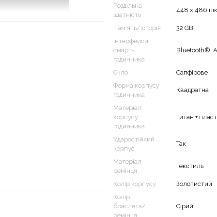
Роздільна
448 x 486 пі
здатність
Пам'ять/історія
32 GB
Інтерфейси
смарт-
Bluetooth®, 
годинника
Скло
Сапфірове
Форма корпусу
Квадратна
годинника
Матеріал
корпусу
Титан + плас
годинника
Ударостійкий
, модель Venu X1 стане гідним
Так
корпус
нувань, понад 100 спортивних
Матеріал
здоров'я в режимі 24/7. Коли
Текстиль
ремінця
 – довіртеся цьому розумному
Колір корпусу
Золотистий
ібно.
Колір
рик і динамік з мікрофоном
браслета/
Сірий
ремінця