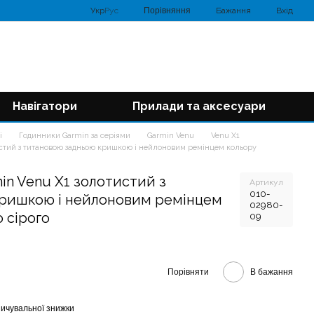
Порівняння
Укр
Рус
Бажання
Вхід
Навігатори
Прилади та аксесуари
і
Годинники Garmin за серіями
Garmin Venu
Venu X1
стий з титановою задньою кришкою і нейлоновим ремінцем кольору
in Venu X1 золотистий з
Артикул
010-
кришкою і нейлоновим ремінцем
02980-
 сірого
09
Порівняти
В бажання
ичувальної знижки