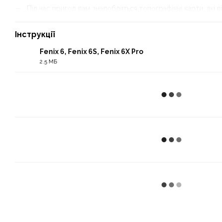
Під час пригод вам знадобляться топографічні карти, які
екрані.
Інструкції
Залиште кабель зарядки вдома. Завдяки енергії сонця ви 
батареї й навіть більше!
Fenix 6, Fenix 6S, Fenix 6X Pro
2.5 МБ
PDF
Міцна та надійна конструкція
Годинники fenix 6 Solar мають міцний, сучасний дизайн з вели
було протестовано згідно з військовими стандартами США на