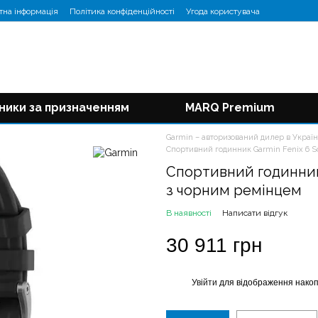
тна інформація
Політика конфіденційності
Угода користувача
ники за призначенням
MARQ Premium
Garmin – авторизований дилер в Україн
Спортивний годинник Garmin Fenix 6 S
Спортивний годинник 
з чорним ремінцем
В наявності
Написати відгук
30 911 грн
Увійти
для відображення накоп
%