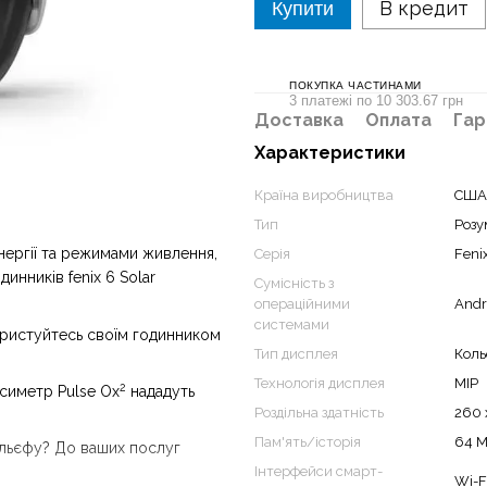
В кредит
Купити
ПОКУПКА ЧАСТИНАМИ
3 платежі по 10 303.67 грн
Доставка
Оплата
Гар
Характеристики
Країна виробництва
США
Тип
Розу
енергії та режимами живлення,
Серія
Feni
инників fenix 6 Solar
Сумісність з
операційними
Andr
системами
ористуйтесь своїм годинником
Тип дисплея
Коль
Технологія дисплея
MIP
2
симетр Pulse Ox
нададуть
Роздільна здатність
260 
Пам'ять/історія
64 
ельєфу? До ваших послуг
Інтерфейси смарт-
Wi-F