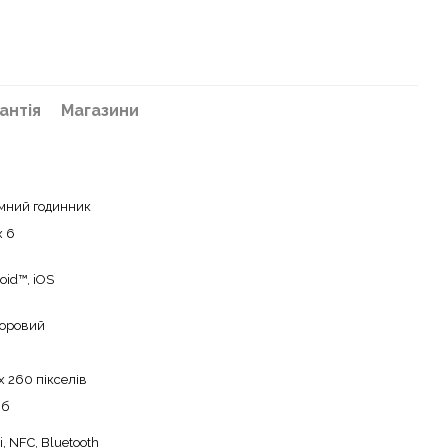
антія
Магазини
мний годинник
x 6
oid™, iOS
оровий
x 260 пікселів
Мб
i, NFC, Bluetooth