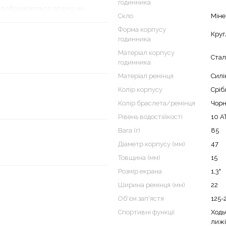
годинника
 відображаються прямо на
Скло
Міне
Форма корпусу
Круг
отримаєте до 9 днів роботи
годинника
Матеріал корпусу
Стал
годинника
Матеріал ремінця
Силі
Колір корпусу
Сріб
Колір браслета/ремінця
Чор
Рівень водостійкості
10 А
Вага (г)
85
Діаметр корпусу (мм)
47
Товщина (мм)
15
Розмір екрана
1,3"
Ширина ремінця (мм)
22
Об'єм зап'ястя
125-
ким дисплеєм 1.3”. Пристрої
Спортивні функції
Ходь
 стійкість до впливу високих
лижі,