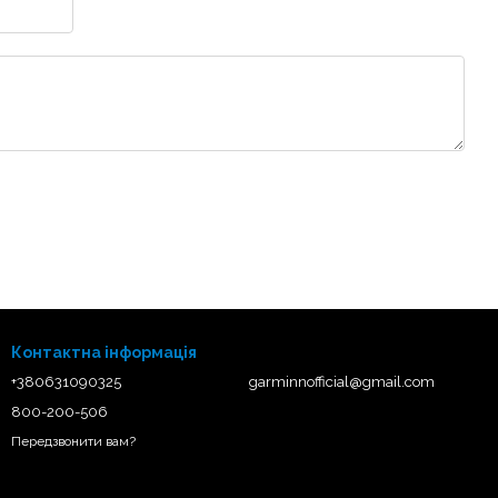
Контактна інформація
+380631090325
garminnofficial@gmail.com
800-200-506
Передзвонити вам?