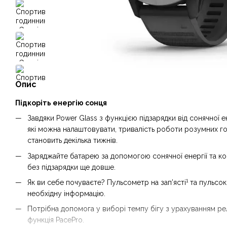
Опис
Підкоріть енергію сонця
Завдяки Power Glass з функцією підзарядки від сонячної 
які можна налаштовувати, тривалість роботи розумних год
становить декілька тижнів.
Заряджайте батарею за допомогою сонячної енергії та к
без підзарядки ще довше.
1
Як ви себе почуваєте? Пульсометр на зап’ясті
та пульсок
необхідну інформацію.
Потрібна допомога у виборі темпу бігу з урахуванням р
функція PacePro.