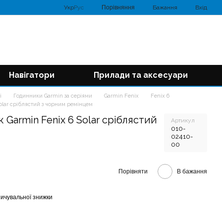
Порівняння
Укр
Рус
Бажання
Вхід
Навігатори
Прилади та аксесуари
і
Годинники Garmin за серіями
Garmin Fenix
Fenix 6
olar сріблястий з чорним ремінцем
Garmin Fenix 6 Solar сріблястий
Артикул
010-
02410-
00
Порівняти
В бажання
ичувальної знижки