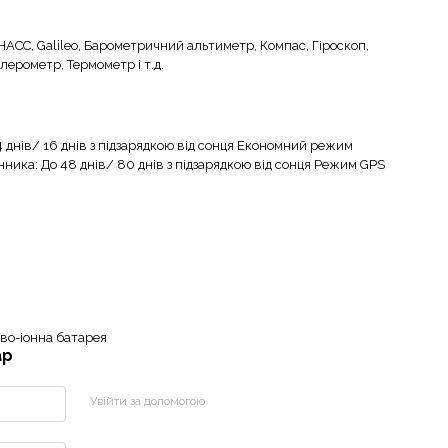
АСС, Galileo, Барометричний альтиметр, Компас, Гіроскоп,
лерометр, Термометр і т.д.
4 днів/ 16 днів з підзарядкою від сонця Економний режим
нника: До 48 днів/ 80 днів з підзарядкою від сонця Режим GPS
єво-іонна батарея
ар
Увійти за допомогою