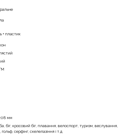
ральне
ла
ь + пластик
кон
лястий
ний
ТМ
208 мм
ба, біг, кросовий біг, плавання, велоспорт, туризм, веслування,
 гольф, серфінг, скелелазіння і т.д.