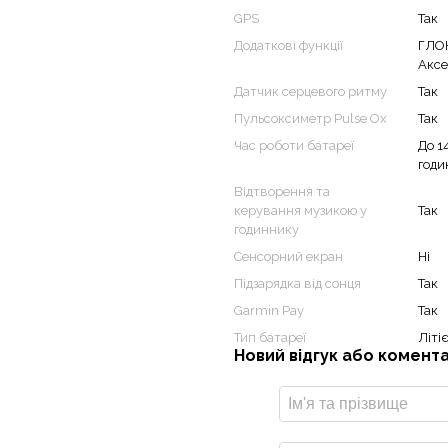
GPS
Так
Додаткові функції
ГЛОН
им безелем навколо
Аксе
є вашому стилю життя.
Датчик серцевого ритму
Так
Пульсоксиметр Pulse Ox
Так
Час роботи батареї
До 1
годи
Відтворення та
керування музикою у
Так
годиннику
Сенсорний екран
Ні
Підзарядка від сонця
Так
Garmin Pay
Так
Тип батареї
Літі
Новий відгук або комент
росового бігу, плавання,
ьф, серфінгу, скелелазіння у