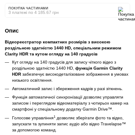
ПОКУПКА ЧАСТИНАМИ
3 платежі по 4 185.67 грн
Опис
Відеореєстратор компактних розмірів з високою
роздільною здатністю 1440 HD, спеціальним режимом
Clarity HDR та кутом огляду на 140 градусів
Кут огляду на 140 градусів для запису чіткого відео з
роздільною здатністю 1440 HD,
функція Garmin Clarity
HDR
забезпечує високодеталізоване зображення в умовах
низького освітлення.
Автоматичний запис і збереження кадрів у разі зіткнень.
Функція автоматичної синхронізації дозволяє управляти
записом і переглядом відеоматеріалу з чотирьох камер на
смартфоні у спеціальному додатку Garmin Drive™.
1
Голосове управління
дозволяє зберігати фото та відео,
запускати та зупиняти запис аудіо або відео Travelapse™
за допомогою команд.