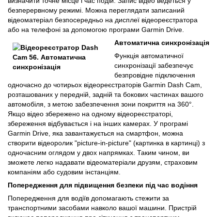
визначити точне місце і час подій. Запис відео ведеться у
безперервному режимі. Можна переглядати записаний
відеоматеріал безпосередньо на дисплеї відеореєстратора
або на телефоні за допомогою програми Garmin Drive.
Автоматична синхронізація
Функція автоматичної
синхронізації забезпечує
безпровідне підключення
одночасно до чотирьох відеореєстраторів Garmin Dash Cam,
розташованих у передній, задній та бокових частинах вашого
автомобіля, з метою забезпечення зони покриття на 360°.
Якщо відео збережено на одному відеореєстраторі,
збереження відбувається і на інших камерах. У програмі
Garmin Drive, яка завантажується на смартфон, можна
створити відеоролик "picture-in-picture" (картинка в картинці) з
одночасним оглядом у двох напрямках. Таким чином, ви
зможете легко надавати відеоматеріали друзям, страховим
компаніям або судовим інстанціям.
Попередження для підвищення безпеки під час водіння
Попередження для водіїв допомагають стежити за
транспортними засобами навколо вашої машини. Пристрій