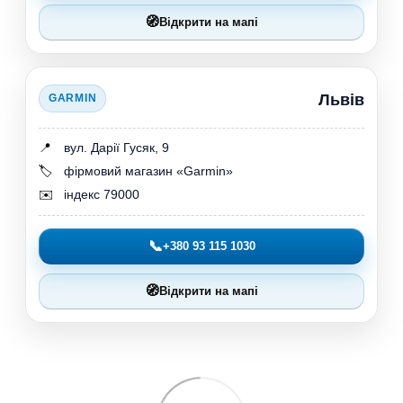
🧭
Відкрити на мапі
Львів
GARMIN
📍
вул. Дарії Гусяк, 9
🏷️
фірмовий магазин «Garmin»
✉️
індекс 79000
📞
+380 93 115 1030
🧭
Відкрити на мапі