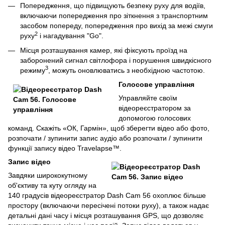
Попередження, що підвищують безпеку руху для водіїв,
включаючи попередження про зіткнення з транспортним
засобом попереду, попередження про вихід за межі смуги
2
руху
і нагадування "Go".
Місця розташування камер, які фіксують проїзд на
заборонений сигнал світлофора і порушення швидкісного
3
режиму
, можуть оновлюватись з необхідною частотою.
Голосове управління
Управляйте своїм
відеореєстратором за
допомогою голосових
команд. Скажіть «ОК, Гармін», щоб зберегти відео або фото,
розпочати / зупинити запис аудіо або розпочати / зупинити
функції запису відео Travelapse™.
Запис відео
Завдяки ширококутному
об'єктиву та куту огляду на
140 градусів відеореєстратор Dash Cam 56 охоплює більше
простору (включаючи пересічені потоки руху), а також надає
детальні дані часу і місця розташування GPS, що дозволяє