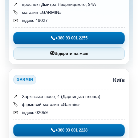
📍
проспект Дмитра Яворницького, 94А
🏷️
магазин «GARMIN»
✉️
індекс 49027
📞
+380 93 001 2255
🧭
Відкрити на мапі
Київ
GARMIN
📍
Харківське шосе, 4 (Дарницька площа)
🏷️
фірмовий магазин «Garmin»
✉️
індекс 02059
📞
+380 93 001 2228