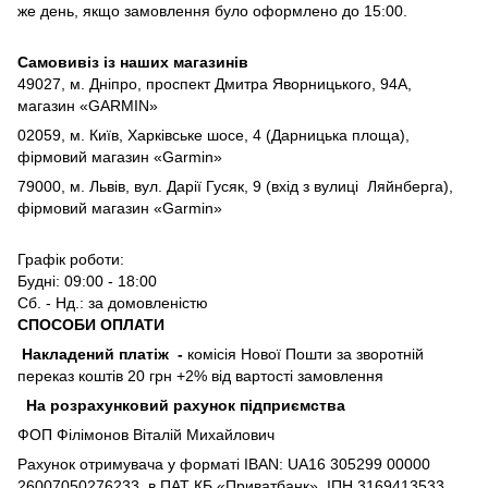
же день, якщо замовлення було оформлено до 15:00.
Самовивіз із наших магазинів
49027, м. Дніпро,
проспект Дмитра Яворницького, 94А,
магазин «GARMIN»
02059, м. Київ, Харківське шосе, 4 (Дарницька площа),
фірмовий магазин «Garmin»
79000, м. Львів, вул. Дарії Гусяк, 9 (вхід з вулиці Ляйнберга),
фірмовий магазин «Garmin»
Графік роботи:
Будні: 09:00 - 18:00
Сб. - Нд.: за домовленістю
СПОСОБИ ОПЛАТИ
Накладений платіж
-
комісія Нової Пошти за зворотній
переказ коштів 20 грн +2% від вартості замовлення
На розрахунковий рахунок підприємства
ФОП Філімонов Віталій Михайлович
Рахунок отримувача у форматі IBAN: UA16 305299 00000
26007050276233, в ПАТ КБ «Приватбанк», ІПН 3169413533,