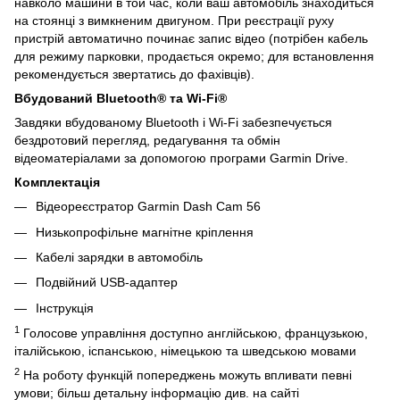
навколо машини в той час, коли ваш автомобіль знаходиться
на стоянці з вимкненим двигуном. При реєстрації руху
пристрій автоматично починає запис відео (потрібен кабель
для режиму парковки, продається окремо; для встановлення
рекомендується звертатись до фахівців).
Вбудований Bluetooth® та Wi-Fi®
Завдяки вбудованому Bluetooth і Wi-Fi забезпечується
бездротовий перегляд, редагування та обмін
відеоматеріалами за допомогою програми Garmin Drive.
Комплектація
Відеореєстратор Garmin Dash Cam 56
Низькопрофільне магнітне кріплення
Кабелі зарядки в автомобіль
Подвійний USB-адаптер
Інструкція
1
Голосове управління доступно англійською, французькою,
італійською, іспанською, німецькою та шведською мовами
2
На роботу функцій попереджень можуть впливати певні
умови; більш детальну інформацію див. на сайті