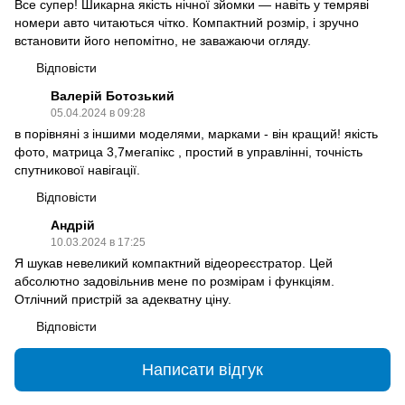
Все супер! Шикарна якість нічної зйомки — навіть у темряві
номери авто читаються чітко. Компактний розмір, і зручно
встановити його непомітно, не заважаючи огляду.
Відповісти
Валерій Ботозький
05.04.2024 в 09:28
в порівняні з іншими моделями, марками - він кращий! якість
фото, матрица 3,7мегапікс , простий в управлінні, точність
спутникової навігації.
Відповісти
Андрій
10.03.2024 в 17:25
Я шукав невеликий компактний відеореєстратор. Цей
абсолютно задовільнив мене по розмірам і функціям.
Отлічний пристрій за адекватну ціну.
Відповісти
Написати відгук