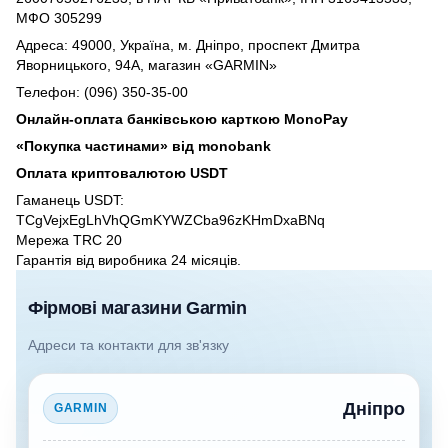
МФО 305299
Адреса: 49000, Україна, м. Дніпро, проспект Дмитра
Яворницького, 94А, магазин «GARMIN»
Телефон: (096) 350-35-00
Онлайн-оплата банківською карткою MonoPay
«Покупка частинами» від monobank
Оплата криптовалютою USDT
Гаманець USDT:
TCgVejxEgLhVhQGmKYWZCba96zKHmDxaBNq
Мережа TRC 20
Гарантія від виробника 24 місяців.
Фірмові магазини Garmin
Адреси та контакти для зв'язку
Дніпро
GARMIN