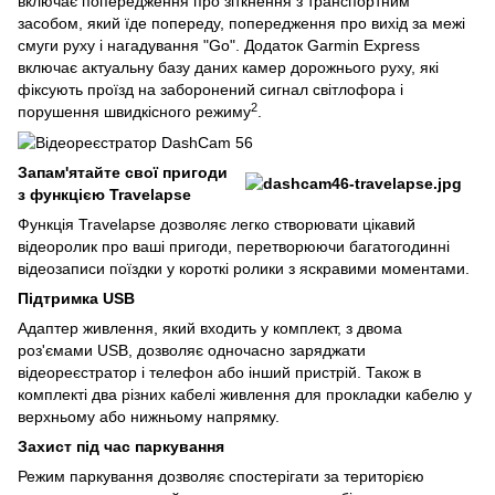
включає попередження про зіткнення з транспортним
засобом, який їде попереду, попередження про вихід за межі
смуги руху і нагадування "Go". Додаток Garmin Express
включає актуальну базу даних камер дорожнього руху, які
фіксують проїзд на заборонений сигнал світлофора і
2
порушення швидкісного режиму
.
Запам'ятайте свої пригоди
з функцією Travelapse
Функція Travelapse дозволяє легко створювати цікавий
відеоролик про ваші пригоди, перетворюючи багатогодинні
відеозаписи поїздки у короткі ролики з яскравими моментами.
Підтримка USB
Адаптер живлення, який входить у комплект, з двома
роз'ємами USB, дозволяє одночасно заряджати
відеореєстратор і телефон або інший пристрій. Також в
комплекті два різних кабелі живлення для прокладки кабелю у
верхньому або нижньому напрямку.
Захист під час паркування
Режим паркування дозволяє спостерігати за територією