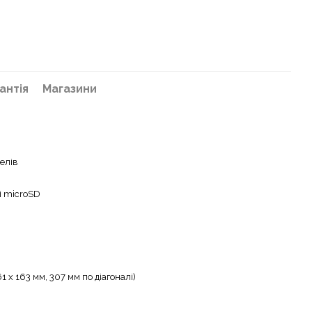
антія
Магазини
елів
і microSD
61 x 163 мм, 307 мм по діагоналі)