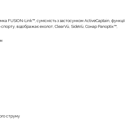
имка FUSION-Link™, сумісність з застосунком ActiveCaptain, функції
 спорту, відображає ехолот, ClearVü, SideVü, Сонар Panoptix™,
мм
ного струму