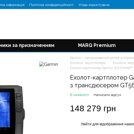
тна інформація
Політика конфіденційності
Угода користувача
ники за призначенням
MARQ Premium
Garmin – авторизований дилер в Україн
Ехолоти, картплотери
Ехолоти, ка
Ехолот-картплотер Garmin ECHOMAP™ U
Ехолот-картплотер Ga
з трансдюсером GT
В наявності
Написати відгук
148 279 грн
Увійти
для відображення накоп
%