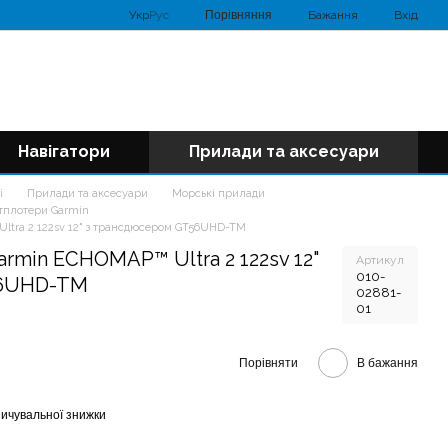
Порівняння
Укр
Рус
Бажання
Вхід
Навігатори
Прилади та аксесуари
і
Прилади та аксесуари
Морські прилади
ртплотери Garmin
ltra 2 122sv 12" з трансдюсером GT56UHD-TM
rmin ECHOMAP™ Ultra 2 122sv 12"
Артикул
010-
56UHD-TM
02881-
01
Порівняти
В бажання
ичувальної знижки