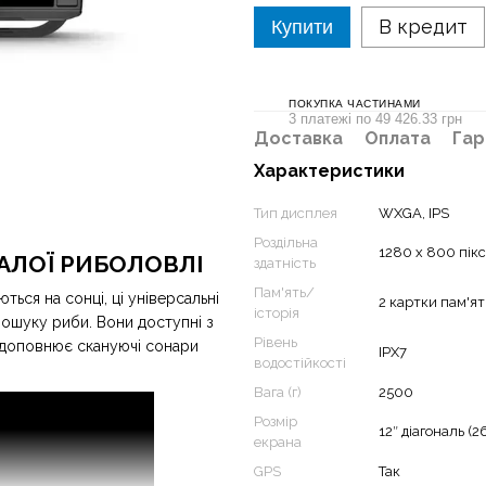
В кредит
Купити
ПОКУПКА ЧАСТИНАМИ
3 платежі по 49 426.33 грн
Доставка
Оплата
Гар
Характеристики
Тип дисплея
WXGA, IPS
Роздільна
1280 x 800 пікс
ДАЛОЇ РИБОЛОВЛІ
здатність
Пам'ять/
ься на сонці, ці універсальні
2 картки пам'ят
історія
ошуку риби. Вони доступні з
Рівень
в доповнює скануючі сонари
IPX7
водостійкості
Вага (г)
2500
Розмір
12″ діагональ (2
екрана
GPS
Так