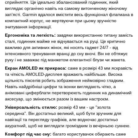
сприйняття. Це ідеально збалансований годинник, який
виглядає органічно навіть на самому витонченому жіночому
зап'ясті. Garmin вдалося вмістити весь функціонал флагмана в
компактний корпус, не жертвуючи при цьому зручністю
зчитування інформації.
Ергономіка та легкість:
завдяки використанню титану замість
сталі, годинник майже не відчувається на руці. Це критично
важливо для активних жінок, які носять гаджет 24/7 - від
інтенсивного тренування вранці до сну вночі. Він не обтяжує
руку і не заважає під манжетом елегантної блузи чи жакета.
Екран AMOLED як прикраса:
саме в розмірі 43 мм яскравість
та чіткість AMOLED-дисплея вражають найбільше. Висока
щільність пікселів робить зображення неймовірно гладким.
Навіть найдрібніші цифри та іконки виглядають чітко, а
анімовані циферблати перетворюють годинник на динамічний
аксесуар, що змінюється разом із вашим настроєм.
Універсальність стилю:
розмір 43 мм - це "золота
середина". Він достатньо великий, щоб бути зручним для
навігації та перегляду графіків, але водночас достатньо
акуратний, щоб не виглядати громіздким із вечірньою сукнею.
Комфорт під час сну:
багато користувачок обирають саме