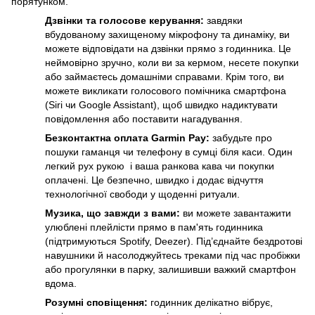
порятунком.
Дзвінки та голосове керування:
завдяки
вбудованому захищеному мікрофону та динаміку, ви
можете відповідати на дзвінки прямо з годинника. Це
неймовірно зручно, коли ви за кермом, несете покупки
або займаєтесь домашніми справами. Крім того, ви
можете викликати голосового помічника смартфона
(Siri чи Google Assistant), щоб швидко надиктувати
повідомлення або поставити нагадування.
Безконтактна оплата Garmin Pay:
забудьте про
пошуки гаманця чи телефону в сумці біля каси. Один
легкий рух рукою і ваша ранкова кава чи покупки
оплачені. Це безпечно, швидко і додає відчуття
технологічної свободи у щоденні ритуали.
Музика, що завжди з вами:
ви можете завантажити
улюблені плейлісти прямо в пам'ять годинника
(підтримуються Spotify, Deezer). Під’єднайте бездротові
навушники й насолоджуйтесь треками під час пробіжки
або прогулянки в парку, залишивши важкий смартфон
вдома.
Розумні сповіщення:
годинник делікатно вібрує,