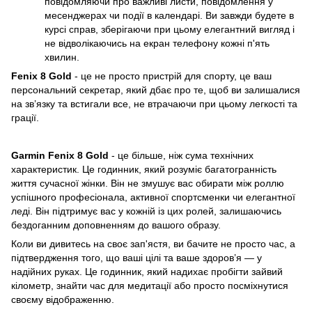
повідомляючи про важливі листи, повідомлення у
месенджерах чи події в календарі. Ви завжди будете в
курсі справ, зберігаючи при цьому елегантний вигляд і
не відволікаючись на екран телефону кожні п'ять
хвилин.
Fenix 8 Gold
- це не просто пристрій для спорту, це ваш
персональний секретар, який дбає про те, щоб ви залишалися
на зв’язку та встигали все, не втрачаючи при цьому легкості та
грації.
Garmin Fenix 8 Gold
- це більше, ніж сума технічних
характеристик. Це годинник, який розуміє багатогранність
життя сучасної жінки. Він не змушує вас обирати між роллю
успішного професіонала, активної спортсменки чи елегантної
леді. Він підтримує вас у кожній із цих ролей, залишаючись
бездоганним доповненням до вашого образу.
Коли ви дивитесь на своє зап'ястя, ви бачите не просто час, а
підтвердження того, що ваші цілі та ваше здоров’я — у
надійних руках. Це годинник, який надихає пробігти зайвий
кілометр, знайти час для медитації або просто посміхнутися
своєму відображенню.