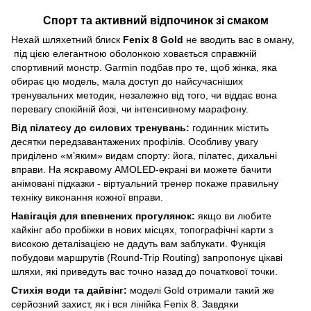
Спорт та активний відпочинок зі смаком
Нехай шляхетний блиск
Fenix 8 Gold
не вводить вас в оману,
під цією елегантною оболонкою ховається справжній
спортивний монстр. Garmin подбав про те, щоб жінка, яка
обирає цю модель, мала доступ до найсучасніших
тренувальних методик, незалежно від того, чи віддає вона
перевагу спокійній йозі, чи інтенсивному марафону.
Від пілатесу до силових тренувань:
годинник містить
десятки передзавантажених профілів. Особливу увагу
приділено «м’яким» видам спорту: йога, пілатес, дихальні
вправи. На яскравому AMOLED-екрані ви можете бачити
анімовані підказки - віртуальний тренер покаже правильну
техніку виконання кожної вправи.
Навігація для впевнених прогулянок:
якщо ви любите
хайкінг або пробіжки в нових місцях, топографічні карти з
високою деталізацією не дадуть вам заблукати. Функція
побудови маршрутів (Round-Trip Routing) запропонує цікаві
шляхи, які приведуть вас точно назад до початкової точки.
Стихія води та дайвінг:
моделі Gold отримали такий же
серйозний захист, як і вся лінійка Fenix 8. Завдяки