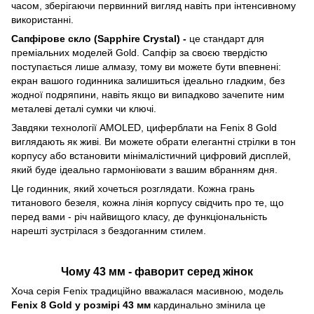
часом, зберігаючи первинний вигляд навіть при інтенсивному
використанні.
Сапфірове скло (Sapphire Crystal) -
це стандарт для
преміальних моделей Gold. Сапфір за своєю твердістю
поступається лише алмазу, тому ви можете бути впевнені:
екран вашого годинника залишиться ідеально гладким, без
жодної подряпини, навіть якщо ви випадково зачепите ним
металеві деталі сумки чи ключі.
Завдяки технології AMOLED, циферблати на Fenix 8 Gold
виглядають як живі. Ви можете обрати елегантні стрілки в тон
корпусу або встановити мінімалістичний цифровий дисплей,
який буде ідеально гармоніювати з вашим вбранням дня.
Це годинник, який хочеться розглядати. Кожна грань
титанового безеля, кожна лінія корпусу свідчить про те, що
перед вами - річ найвищого класу, де функціональність
нарешті зустрілася з бездоганним стилем.
Чому 43 мм - фаворит серед жінок
Хоча серія Fenix традиційно вважалася масивною, модель
Fenix 8 Gold у розмірі 43 мм
кардинально змінила це