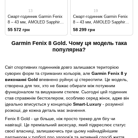
13
19
Смарт-годинник Garmin Fenix
Смарт-годинник Garmin Fenix
8 – 43 мм, AMOLED Sapphire,
8 – 43 мм, AMOLED Sapphire,
золотистий із силіконовим
золотистий зі шкіряним
55 572 грн
58 299 грн
ремінцем кольору туманний
ремінцем кольору сірий
сірий/темний піщаник
вапняк
Garmin Fenix 8 Gold. Чому ця модель така
популярна?
Світ спортивних годинників довго залишався територією
суворих форм та стриманих кольорів, але
Garmin Fenix 8 у
виконанні Gold
впевнено руйнує ці стереотипи. Це модель,
створена для тих, хто не бажає обирати між потужним
функціоналом та вишуканим стилем. Сьогодні цей годинник
став справжнім бестселером, особливо серед жінок, адже він
ідеально вписується у концепцію
Smart-Luxury
- розумної
розкоші, де кожна деталь має значення.
Fenix 8 Gold - це більше, ніж просто трекер для бігу чи
навігації. Це преміальний аксесуар, який підкреслює статус
своєї власниці, залишаючись при цьому найнадійнішим
партнером у турботі про здоров’я та активний спосіб життя.