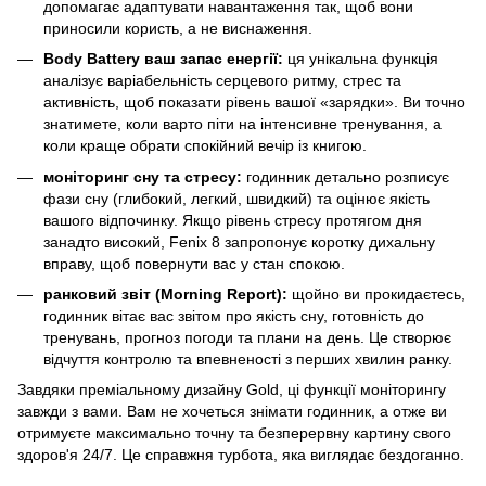
допомагає адаптувати навантаження так, щоб вони
приносили користь, а не виснаження.
Body Battery ваш запас енергії:
ця унікальна функція
аналізує варіабельність серцевого ритму, стрес та
активність, щоб показати рівень вашої «зарядки». Ви точно
знатимете, коли варто піти на інтенсивне тренування, а
коли краще обрати спокійний вечір із книгою.
моніторинг сну та стресу:
годинник детально розписує
фази сну (глибокий, легкий, швидкий) та оцінює якість
вашого відпочинку. Якщо рівень стресу протягом дня
занадто високий, Fenix 8 запропонує коротку дихальну
вправу, щоб повернути вас у стан спокою.
ранковий звіт (Morning Report):
щойно ви прокидаєтесь,
годинник вітає вас звітом про якість сну, готовність до
тренувань, прогноз погоди та плани на день. Це створює
відчуття контролю та впевненості з перших хвилин ранку.
Завдяки преміальному дизайну Gold, ці функції моніторингу
завжди з вами. Вам не хочеться знімати годинник, а отже ви
отримуєте максимально точну та безперервну картину свого
здоров'я 24/7. Це справжня турбота, яка виглядає бездоганно.