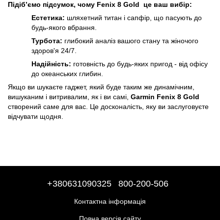
Підіб’ємо підсумок, чому Fenix 8 Gold це ваш вибір:
Естетика:
шляхетний титан і сапфір, що пасують до
будь-якого вбрання.
Турбота:
глибокий аналіз вашого стану та жіночого
здоров'я 24/7.
Надійність:
готовність до будь-яких пригод - від офісу
до океанських глибин.
Якщо ви шукаєте гаджет, який буде таким же динамічним,
вишуканим і витривалим, як і ви самі,
Garmin Fenix 8 Gold
створений саме для вас. Це досконалість, яку ви заслуговуєте
відчувати щодня.
+380631090325
800-200-506
Контактна інформація
Повна версія сайту