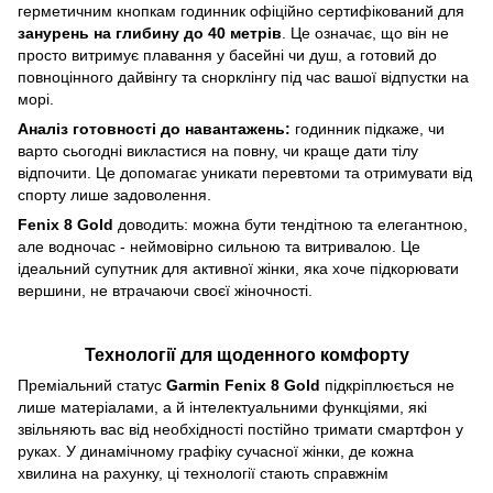
герметичним кнопкам годинник офіційно сертифікований для
занурень на глибину до 40 метрів
. Це означає, що він не
просто витримує плавання у басейні чи душ, а готовий до
повноцінного дайвінгу та снорклінгу під час вашої відпустки на
морі.
Аналіз готовності до навантажень:
годинник підкаже, чи
варто сьогодні викластися на повну, чи краще дати тілу
відпочити. Це допомагає уникати перевтоми та отримувати від
спорту лише задоволення.
Fenix 8 Gold
доводить: можна бути тендітною та елегантною,
але водночас - неймовірно сильною та витривалою. Це
ідеальний супутник для активної жінки, яка хоче підкорювати
вершини, не втрачаючи своєї жіночності.
Технології для щоденного комфорту
Преміальний статус
Garmin Fenix 8 Gold
підкріплюється не
лише матеріалами, а й інтелектуальними функціями, які
звільняють вас від необхідності постійно тримати смартфон у
руках. У динамічному графіку сучасної жінки, де кожна
хвилина на рахунку, ці технології стають справжнім