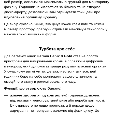
цей розмір, оскільки він максимально зручний для моніторингу
фаз сну. Годинник не чіпляється за білизну та не створює
дискомфорту, дозволяючи вам отримувати точні дані про
відновлення організму щоранку.
Це вибір сучасної жінки, яка цінує кожен грам ваги та кожен
міліметр простору, прагнучи отримати максимум технологій у
максимально вишуканій формі.
Турбота про себе
Для багатьох жінок
Garmin Fenix 8 Gold
стає не просто
пристроєм для вимірювання кроків, а справжнім цифровим
ментором, який допомагає краще розуміти власний організм.
У сучасному ритмі життя, де важливо встигати все, цей
годинник бере на себе моніторинг вашого фізичного та
емоційного стану в режимі реального часу.
Функції, що створюють баланс:
жіноче здоров’я під контролем:
годинник дозволяє
відстежувати менструальний цикл або перебіг вагітності.
Ви отримуєте не лише прогнози, а й поради щодо
харчування та тренувань залежно від фази циклу. Це