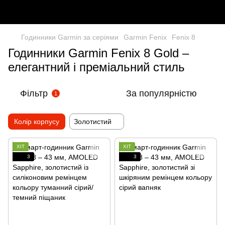
Годинники Garmin за серіями
Garmin Fenix
Fenix 8
Годинники Garmin Fenix 8 Gold –
елегантний і преміальний стиль
Фільтр
За популярністю
1
Колір корпусу
Золотистий
ХІТ
ХІТ
3
3