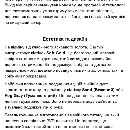
Вихід цієї серії ознаменував нову еру, де професійні технології
для екстремальних умов отримують елегантне втілення,
доречне як на ранковому занятті з йоги, так і на діловій зустрічі
чи вишуканій вечері.
Естетика та дизайн
На відміну від класичного яскравого золота, Garmin
використовує відтінок
Soft Gold
. Це благородний матовий
колір із сатиновим відливом, який виглядає надзвичайно
дорого та стримано. Він не домінує в образі, а делікатно
підкреслює його, ідеально поєднуючись як із золотими, так і зі
срібними прикрасами.
Найбільш популярним поєднанням у цій лінійці є дует
золотистого титану та ремінця у відтінку
Sand (Бежевий)
або
Fog Gray (Туманно-сірий)
. Це поєднання виглядає свіжим,
легким і дуже жіночним. Воно не перевантажує зап'ястя та
візуально подовжує лінію руки.
Безель годинника виготовлено з авіаційного титану, на який
нанесено спеціальне PVD-покриття. Це гарантує, що
розкішний золотистий колір не потьмяніє і не зотреться з