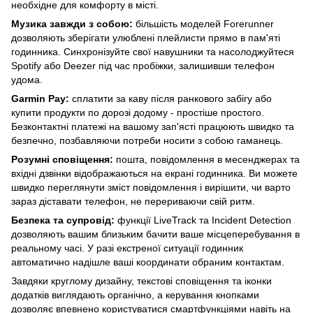
необхідне для комфорту в місті.
Музика завжди з собою:
більшість моделей Forerunner
дозволяють зберігати улюблені плейлисти прямо в пам'яті
годинника. Синхронізуйте свої навушники та насолоджуйтеся
Spotify або Deezer під час пробіжки, залишивши телефон
удома.
Garmin Pay:
сплатити за каву після ранкового забігу або
купити продукти по дорозі додому - простіше простого.
Безконтактні платежі на вашому зап'ясті працюють швидко та
безпечно, позбавляючи потреби носити з собою гаманець.
Розумні сповіщення:
пошта, повідомлення в месенджерах та
вхідні дзвінки відображаються на екрані годинника. Ви можете
швидко переглянути зміст повідомлення і вирішити, чи варто
зараз діставати телефон, не перериваючи свій ритм.
Безпека та супровід:
функції LiveTrack та Incident Detection
дозволяють вашим близьким бачити ваше місцеперебування в
реальному часі. У разі екстреної ситуації годинник
автоматично надішле ваші координати обраним контактам.
Завдяки круглому дизайну, текстові сповіщення та іконки
додатків виглядають органічно, а керування кнопками
дозволяє впевнено користуватися смартфункціями навіть на