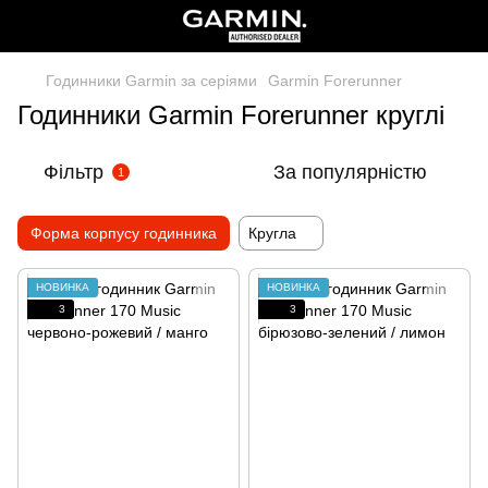
Годинники Garmin за серіями
Garmin Forerunner
Годинники Garmin Forerunner круглі
Фільтр
За популярністю
1
Форма корпусу годинника
Кругла
НОВИНКА
НОВИНКА
3
3