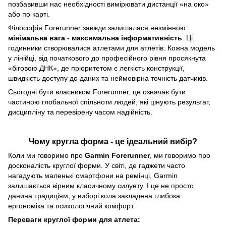
позбавивши нас необхідності вимірювати дистанції «на око»
або по карті.
Філософія Forerunner завжди залишалася незмінною:
мінімальна вага - максимальна інформативність
. Ці
годинники створювалися атлетами для атлетів. Кожна модель
у лінійці, від початкового до професійного рівня просякнута
«біговою ДНК», де пріоритетом є легкість конструкції,
швидкість доступу до даних та неймовірна точність датчиків.
Сьогодні бути власником Forerunner, це означає бути
частиною глобальної спільноти людей, які цінують результат,
дисципліну та перевірену часом надійність.
Чому кругла форма - це ідеальний вибір?
Коли ми говоримо про
Garmin Forerunner
, ми говоримо про
досконалість круглої форми. У світі, де гаджети часто
нагадують маленькі смартфони на ремінці, Garmin
залишається вірним класичному силуету. І це не просто
данина традиціям, у виборі кола закладена глибока
ергономіка та психологічний комфорт.
Переваги круглої форми для атлета: