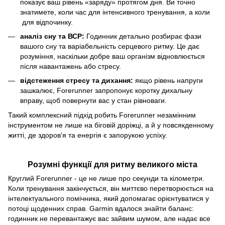
показує ваш рівень «заряду» протягом дня. Ви точно
знатимете, коли час для інтенсивного тренування, а коли
для відпочинку.
аналіз сну та ВСР:
Годинник детально розбирає фази
вашого сну та варіабельність серцевого ритму. Це дає
розуміння, наскільки добре ваш організм відновлюється
після навантажень або стресу.
відстеження стресу та дихання:
якщо рівень напруги
зашкалює, Forerunner запропонує коротку дихальну
вправу, щоб повернути вас у стан рівноваги.
Такий комплексний підхід робить Forerunner незамінним
інструментом не лише на біговій доріжці, а й у повсякденному
житті, де здоров'я та енергія є запорукою успіху.
Розумні функції для ритму великого міста
Круглий Forerunner - це не лише про секунди та кілометри.
Коли тренування закінчується, він миттєво перетворюється на
інтелектуального помічника, який допомагає орієнтуватися у
потоці щоденних справ. Garmin вдалося знайти баланс:
годинник не перевантажує вас зайвим шумом, але надає все