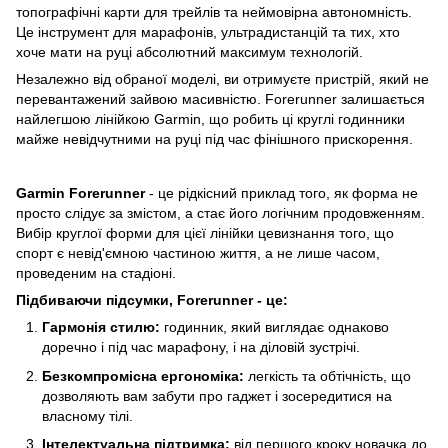
топографічні карти для трейлів та неймовірна автономність.
Це інструмент для марафонів, ультрадистанцій та тих, хто
хоче мати на руці абсолютний максимум технологій.
Незалежно від обраної моделі, ви отримуєте пристрій, який не
перевантажений зайвою масивністю. Forerunner залишається
найлегшою лінійкою Garmin, що робить ці круглі годинники
майже невідчутними на руці під час фінішного прискорення.
Garmin Forerunner
- це рідкісний приклад того, як форма не
просто слідує за змістом, а стає його логічним продовженням.
Вибір круглої форми для цієї лінійки цевизнання того, що
спорт є невід'ємною частиною життя, а не лише часом,
проведеним на стадіоні.
Підбиваючи підсумки, Forerunner - це:
Гармонія стилю:
годинник, який виглядає однаково
доречно і під час марафону, і на діловій зустрічі.
Безкомпромісна ергономіка:
легкість та обтічність, що
дозволяють вам забути про гаджет і зосередитися на
власному тілі.
Інтелектуальна підтримка:
від першого кроку новачка до