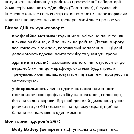
потужність, порівнянну з роботою професійної лабораторії.
Хоча серія має назву «Для бігу» (Forerunner), її сучасний
інтелект охоплює весь спектр активного життя, перетворюючи
годинник на персонального тренера, який знає про вас усе.
Бігова ДНК та мультиспорт:
професійна метрика:
годинник аналізує не лише те, як
швидко ви біжите, а й те, як ви це робите. Довжина кроку,
час контакту з землею, вертикальні коливання — ці дані
допомагають вдосконалити техніку та уникнути травм.
адаптивні плани:
незалежно від того, чи готуєтеся ви до
перших 5 км, чи до марафону, система будує графік
тренувань, який підлаштовується під ваш темп прогресу та
самопочуття.
універсальність:
лише одним натисканням кнопки
годинник змінює профіль з бігу на плавання, велоспорт,
йогу чи силові вправи. Круглий дисплей дозволяє зручно
розмістити до 46 показників на одному екрані, щоб ви
бачили все важливе в один момент.
Моніторинг здоров'я 24/7:
Body Battery (Еенергія тіла):
унікальна функція, яка