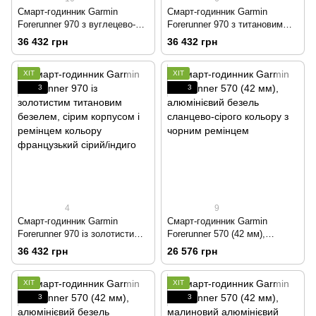
Смарт-годинник Garmin
Смарт-годинник Garmin
Forerunner 970 з вуглецево-
Forerunner 970 з титановим
сірим титановим безелем
безелем, корпусом кольору
36 432 грн
36 432 грн
DLC, чорним корпусом і
білого каменю і біло-жовтим
чорним ремінцем
ремінцем
ХІТ
ХІТ
3
3
4
9
Смарт-годинник Garmin
Смарт-годинник Garmin
Forerunner 970 із золотистим
Forerunner 570 (42 мм),
титановим безелем, сірим
алюмінієвий безель сланцево-
36 432 грн
26 576 грн
корпусом і ремінцем кольору
сірого кольору з чорним
французький сірий/індиго
ремінцем
ХІТ
ХІТ
3
3