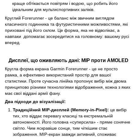
краще обтікається повітрям і водою, що робить його
ідеальним для мультиспортивних заліків.
Круглий Forerunner - це баланс між звичним виглядом
класичного годинника та футуристичними можливостями, які
приховані під його склом. Це форма, яка не відволікає, а
навпаки допомагає зосередитися на головному: вашому русі
вперед.
Дисплеї, що оживляють дані: MIP проти AMOLED
Кругла форма екрана Garmin Forerunner - це не просто
рамка, а ефективно використаний простір для вашої
статистики. Проте сучасна лінійка пропонує вибір між двома
принципово різними технологіями відображення, кожна з яких
має свої віддані армії фану.
Два підходи до візуалізації:
Традиційний MIP-дисплей (Memory-in-Pixel):
це вибір
тих, хто віддає перевагу класиці та екстремальній
автономності. Його головна «суперсила» - пряме сонячне
світло. Чим яскравіше сонце, тим чіткішим стає
зображення. MIP-екран завжди активний, споживає