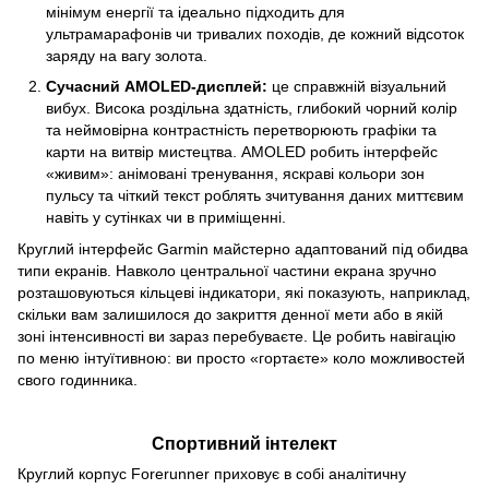
мінімум енергії та ідеально підходить для
ультрамарафонів чи тривалих походів, де кожний відсоток
заряду на вагу золота.
Сучасний AMOLED-дисплей:
це справжній візуальний
вибух. Висока роздільна здатність, глибокий чорний колір
та неймовірна контрастність перетворюють графіки та
карти на витвір мистецтва. AMOLED робить інтерфейс
«живим»: анімовані тренування, яскраві кольори зон
пульсу та чіткий текст роблять зчитування даних миттєвим
навіть у сутінках чи в приміщенні.
Круглий інтерфейс Garmin майстерно адаптований під обидва
типи екранів. Навколо центральної частини екрана зручно
розташовуються кільцеві індикатори, які показують, наприклад,
скільки вам залишилося до закриття денної мети або в якій
зоні інтенсивності ви зараз перебуваєте. Це робить навігацію
по меню інтуїтивною: ви просто «гортаєте» коло можливостей
свого годинника.
Спортивний інтелект
Круглий корпус Forerunner приховує в собі аналітичну