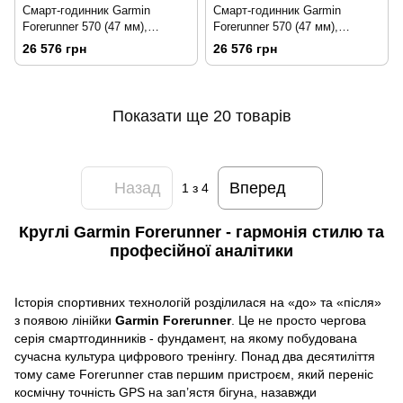
Смарт-годинник Garmin
Смарт-годинник Garmin
Forerunner 570 (47 мм),
Forerunner 570 (47 мм),
алюмінієвий безель сланцево-
насичено-жовтий алюмінієвий
26 576 грн
26 576 грн
сірого кольору з чорним
безель з біло-бірюзовим
ремінцем
ремінцем
Показати ще 20 товарів
Назад
Вперед
1
з 4
Круглі Garmin Forerunner - гармонія стилю та
професійної аналітики
Історія спортивних технологій розділилася на «до» та «після»
з появою лінійки
Garmin Forerunner
. Це не просто чергова
серія смартгодинників - фундамент, на якому побудована
сучасна культура цифрового тренінгу. Понад два десятиліття
тому саме Forerunner став першим пристроєм, який переніс
космічну точність GPS на зап’ястя бігуна, назавжди