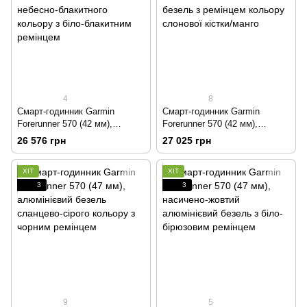
4
8
Смарт-годинник Garmin
Смарт-годинник Garmin
Forerunner 570 (42 мм),
Forerunner 570 (42 мм),
алюмінієвий безель небесно-
малиновий алюмінієвий
26 576 грн
27 025 грн
блакитного кольору з біло-
безель з ремінцем кольору
блакитним ремінцем
слонової кістки/манго
ХІТ
ХІТ
3
3
9
5