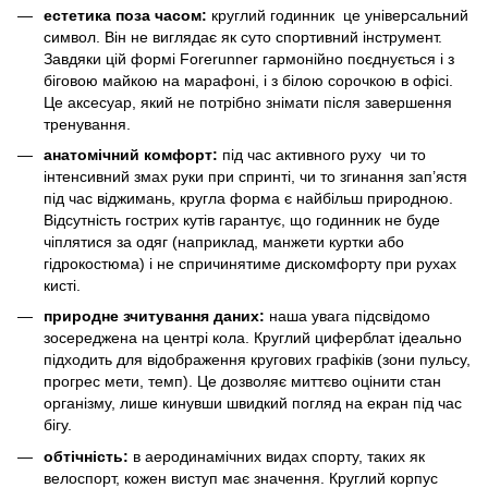
естетика поза часом:
круглий годинник це універсальний
символ. Він не виглядає як суто спортивний інструмент.
Завдяки цій формі Forerunner гармонійно поєднується і з
біговою майкою на марафоні, і з білою сорочкою в офісі.
Це аксесуар, який не потрібно знімати після завершення
тренування.
анатомічний комфорт:
під час активного руху чи то
інтенсивний змах руки при спринті, чи то згинання зап’ястя
під час віджимань, кругла форма є найбільш природною.
Відсутність гострих кутів гарантує, що годинник не буде
чіплятися за одяг (наприклад, манжети куртки або
гідрокостюма) і не спричинятиме дискомфорту при рухах
кисті.
природне зчитування даних:
наша увага підсвідомо
зосереджена на центрі кола. Круглий циферблат ідеально
підходить для відображення кругових графіків (зони пульсу,
прогрес мети, темп). Це дозволяє миттєво оцінити стан
організму, лише кинувши швидкий погляд на екран під час
бігу.
обтічність:
в аеродинамічних видах спорту, таких як
велоспорт, кожен виступ має значення. Круглий корпус