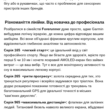
бігу або в рукавичках, що часто є проблемою для сенсорних
пристроїв інших брендів.
Різноманіття лінійки. Від новачка до професіонала
Розібратися в сімействі
Forerunner
дуже просто, адже Garmin
вибудував логічну ієрархію, де кожна цифра відповідає вашим
амбіціям. Всі вони об'єднані фірмовим круглим корпусом, але
відрізняються глибиною аналітики та автономністю.
Серія 165 «легкий старт»:
це ідеальний вхід у світ
професійного спорту. Якщо ви бігаєте для здоров'я, мрієте про
перші 5 чи 10 км і хочете яскравий AMOLED-екран без зайвих
витрат — це ваш вибір. Тут є все для моніторингу активності та
сну в максимально легкому корпусі.
Серія 265 «ритм прогресу»:
золота середина для тих, хто
тренується регулярно і всерйоз задумався про тріатлон. Вона
додає розширені показники готовності до тренувань та
багатоканальний GPS для ідеальної точності в міських
"кам'яних джунглях".
Серія 965 «максимальна дистанція»:
флагман для залізних
людей. Титановий безель навколо великого екрана, вбудовані