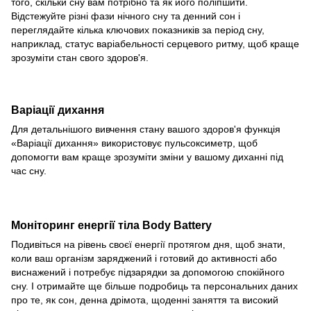
того, скільки сну вам потрібно та як його поліпшити.
Відстежуйте різні фази нічного сну та денний сон і
переглядайте кілька ключових показників за період сну,
наприклад, статус варіабельності серцевого ритму, щоб краще
зрозуміти стан свого здоров'я.
Варіації дихання
Для детальнішого вивчення стану вашого здоров'я функція
«Варіації дихання» використовує пульсоксиметр, щоб
допомогти вам краще зрозуміти зміни у вашому диханні під
час сну.
Моніторинг енергії тіла Body Battery
Подивіться на рівень своєї енергії протягом дня, щоб знати,
коли ваш організм заряджений і готовий до активності або
виснажений і потребує підзарядки за допомогою спокійного
сну. І отримайте ще більше подробиць та персональних даних
про те, як сон, денна дрімота, щоденні заняття та високий