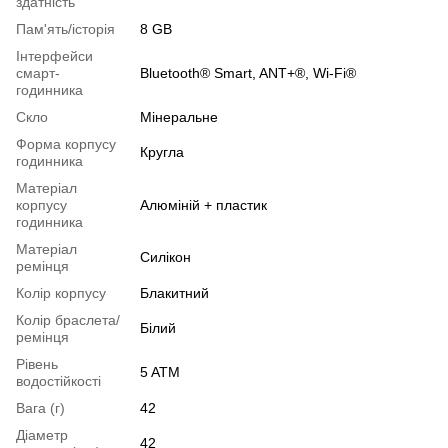
здатність
Пам'ять/історія
8 GB
Інтерфейси
смарт-
Bluetooth® Smart, ANT+®, Wi-Fi®
годинника
Скло
Мінеральне
Форма корпусу
Кругла
годинника
Матеріал
корпусу
Алюміній + пластик
годинника
Матеріал
Силікон
ремінця
Колір корпусу
Блакитний
Колір браслета/
Білий
ремінця
Рівень
5 ATM
водостійкості
Вага (г)
42
Діаметр
42