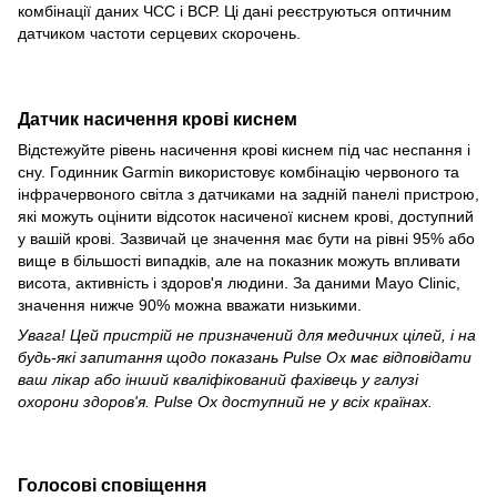
комбінації даних ЧСС і ВСР. Ці дані реєструються оптичним
датчиком частоти серцевих скорочень.
Датчик насичення крові киснем
Відстежуйте рівень насичення крові киснем під час неспання і
сну. Годинник Garmin використовує комбінацію червоного та
інфрачервоного світла з датчиками на задній панелі пристрою,
які можуть оцінити відсоток насиченої киснем крові, доступний
у вашій крові. Зазвичай це значення має бути на рівні 95% або
вище в більшості випадків, але на показник можуть впливати
висота, активність і здоров'я людини. За даними Mayo Clinic,
значення нижче 90% можна вважати низькими.
Увага! Цей пристрій не призначений для медичних цілей, і на
будь-які запитання щодо показань Pulse Ox має відповідати
ваш лікар або інший кваліфікований фахівець у галузі
охорони здоров'я. Pulse Ox доступний не у всіх країнах.
Голосові сповіщення