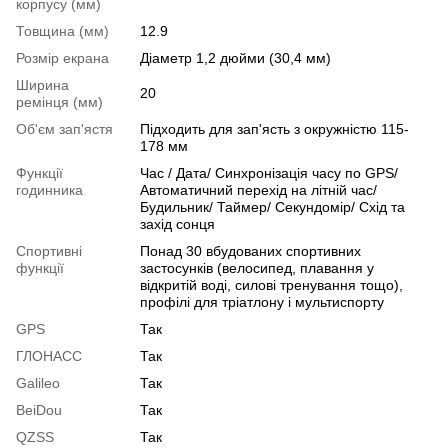
корпусу (мм)
Товщина (мм)
12.9
Розмір екрана
Діаметр 1,2 дюйми (30,4 мм)
Ширина
20
ремінця (мм)
Об'єм зап'ястя
Підходить для зап'ясть з окружністю 115-
178 мм
Функції
Час / Дата/ Синхронізація часу по GPS/
годинника
Автоматичний перехід на літній час/
Будильник/ Таймер/ Секундомір/ Схід та
захід сонця
Спортивні
Понад 30 вбудованих спортивних
функції
застосунків (велосипед, плавання у
відкритій воді, силові тренування тощо),
профілі для тріатлону і мультиспорту
GPS
Так
ГЛОНАСС
Так
Galileo
Так
BeiDou
Так
QZSS
Так