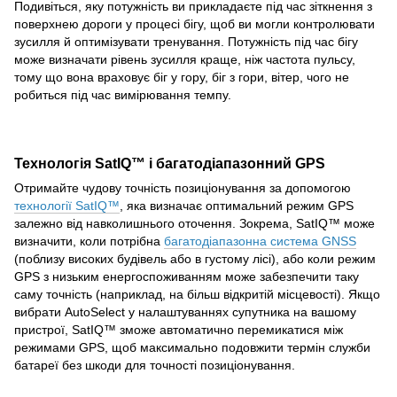
Подивіться, яку потужність ви прикладаєте під час зіткнення з
поверхнею дороги у процесі бігу, щоб ви могли контролювати
зусилля й оптимізувати тренування. Потужність під час бігу
може визначати рівень зусилля краще, ніж частота пульсу,
тому що вона враховує біг у гору, біг з гори, вітер, чого не
робиться під час вимірювання темпу.
Технологія SatIQ™ і багатодіапазонний GPS
Отримайте чудову точність позиціонування за допомогою
технології SatIQ™
, яка визначає оптимальний режим GPS
залежно від навколишнього оточення. Зокрема, SatIQ™ може
визначити, коли потрібна
багатодіапазонна система GNSS
(поблизу високих будівель або в густому лісі), або коли режим
GPS з низьким енергоспоживанням може забезпечити таку
саму точність (наприклад, на більш відкритій місцевості). Якщо
вибрати AutoSelect у налаштуваннях супутника на вашому
пристрої, SatIQ™ зможе автоматично перемикатися між
режимами GPS, щоб максимально подовжити термін служби
батареї без шкоди для точності позиціонування.