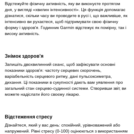
Відстежуйте фізичну активність, яку ви виконуєте протягом
дня, у вигляді «хвилин інтенсивності». Ця функція допомагає
дізнатися, скільки часу ви проводите в русі і, що важливіше, як
інтенсивно ви рухаєтеся, щоб підтримувати свою фізичну
форму і здоров'я. Годинник Garmin відстежує як помірну, так і
високу активність.
Знімок здоров'я
Запишіть двохвилинний сеанс, щоб зафіксувати основні
показники здоров'я: частоту серцевих скорочень,
варіабельність серцевого ритму, дані пульсоксиметра,
дихання. Ці показники в сукупності дають вам уявлення про
загальний стан серцево-судинної системи. Створивши звіт, ви
можете надіслати його своєму лікарю.
Відстеження стресу
Дізнайтеся, який у вас день: спокійний, урівноважений або
напружений. Рівні стресу (0-100) оцінюються з використанням