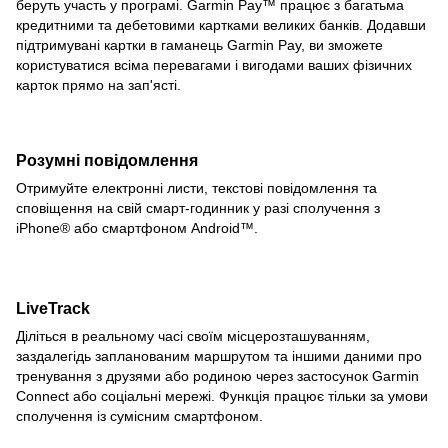
беруть участь у програмі. Garmin Pay™ працює з багатьма
кредитними та дебетовими картками великих банків. Додавши
підтримувані картки в гаманець Garmin Pay, ви зможете
користуватися всіма перевагами і вигодами ваших фізичних
карток прямо на зап'ясті.
Розумні повідомлення
Отримуйте електронні листи, текстові повідомлення та
сповіщення на свій смарт-годинник у разі сполучення з
iPhone® або смартфоном Android™.
LiveTrack
Діліться в реальному часі своїм місцерозташуванням,
заздалегідь запланованим маршрутом та іншими даними про
тренування з друзями або родиною через застосунок Garmin
Connect або соціальні мережі. Функція працює тільки за умови
сполучення із сумісним смартфоном.