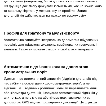
дистанціями (наприклад, бігові доріжки в спортивних залах).
Ця функція дає змогу фіксувати кількість кіл, час на кожне коло
та загальну відстань у метрах, яку ви пробігли. Запис
дистанцій кіл здійснюється на трасах по всьому світу.
Профілі для тріатлону та мультиспорту
Автоматично записуйте інтервали за допомогою вбудованих
профілів для тріатлону, дуатлону, комбінованих тренувань і
запливів. Також ви можете створити свої власні інтервали.
Автоматичне відмічання кола за допомогою
хронометражних воріт
Йдеться про автоматичний запис кіл (відрізків дистанції) під
час забігу на основі даних хронометражних воріт*, а не
відстані. Ваш годинник розпізнає, коли ви перетинаєте милі
або кілометри дистанції, і запускає автоматичний відлік кіл у
цих точках, а не в милях або кілометрах, визначених за
допомогою GPS під час проходження дистанції. Ця функція