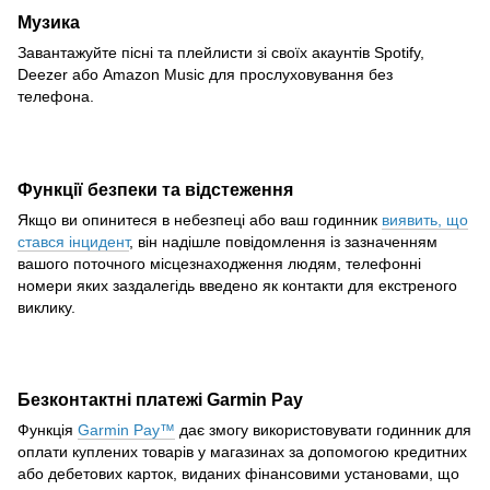
Музика
Завантажуйте пісні та плейлисти зі своїх акаунтів Spotify,
Deezer або Amazon Music для прослуховування без
телефона.
Функції безпеки та відстеження
Якщо ви опинитеся в небезпеці або ваш годинник
виявить, що
стався інцидент
, він надішле повідомлення із зазначенням
вашого поточного місцезнаходження людям, телефонні
номери яких заздалегідь введено як контакти для екстреного
виклику.
Безконтактні платежі Garmin Pay
Функція
Garmin Pay™
дає змогу використовувати годинник для
оплати куплених товарів у магазинах за допомогою кредитних
або дебетових карток, виданих фінансовими установами, що