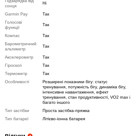
Підзарядка від
Ні
сонця
Garmin Pay
Так
Голосові
Так
функції
Компас
Так
Барометричний
Так
альтиметр
Акселерометр
Так
Гіроскоп
Так
Термометр
Так
Особливості
Розширені показники бігу: статус
тренування, потужність бігу, динаміка бігу,
інтенсивне навантаження, ефект
тренування, стан продуктивності, VO2 max і
багато іншого
Тип застібки
Проста застібка-пряжка
Тип батареї
Літієво-іонна батарея