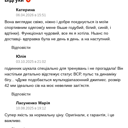
Відгуки
4
Катерина
06.04.2026 в 15:51
Вона виглядає свіжо, ніжно і добре поєднується із моїм
спортивним одягом(у мене біьше годубий, білий, синій, і
вдтінки). Функціонал чудовий, все як я хотіла. Ньанс по
доставці- вдправка була не день в день. а на наступний.
Відповісти
Юлія
03.10.2025 в 21:02
годинник шукала спеціально для тренувань і не прогадала! Він
настільки детально відстежує статус ВСР, пульс та динаміку
бігу... чДуже подобається мультидіапазонний джипиес. розмір
42 мм ідеально сів на моє невелике зап'ястя.
Відповісти
Ласуненко Марія
10.08.2025 в 19:12
Супер якість за нормальну ціну. Оригінали, є гарантія, і це
важливо.