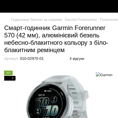
Годинники Garmin за серіями
Garmin Forerunner
Forerunne
Смарт-годинник Garmin Forerunner
570 (42 мм), алюмінієвий безель
небесно-блакитного кольору з біло-
блакитним ремінцем
Артикул:
010-02970-01
4 відгуки
ХІТ
3