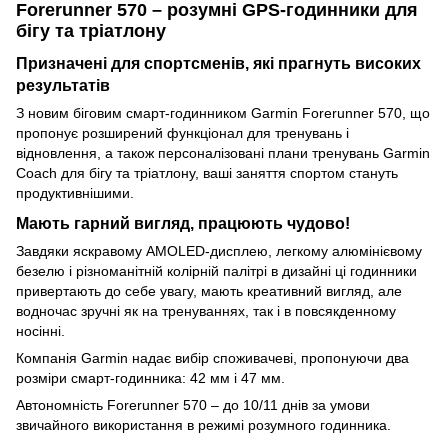
Forerunner 570 – розумні GPS-годинники для
бігу та тріатлону
Призначені для спортсменів, які прагнуть високих
результатів
З новим біговим смарт-годинником Garmin Forerunner 570, що
пропонує розширений функціонал для тренувань і
відновлення, а також персоналізовані плани тренувань Garmin
Coach для бігу та тріатлону, ваші заняття спортом стануть
продуктивнішими.
Мають гарний вигляд, працюють чудово!
Завдяки яскравому AMOLED-дисплею, легкому алюмінієвому
безелю і різноманітній колірній палітрі в дизайні ці годинники
привертають до себе увагу, мають креативний вигляд, але
водночас зручні як на тренуваннях, так і в повсякденному
носінні.
Компанія Garmin надає вибір споживачеві, пропонуючи два
розміри смарт-годинника: 42 мм і 47 мм.
Автономність Forerunner 570 – до 10/11 днів за умови
звичайного використання в режимі розумного годинника.