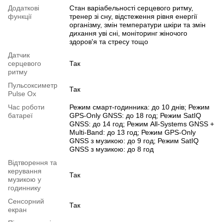
Додаткові
Стан варіабельності серцевого ритму,
функції
тренер зі сну, відстеження рівня енергії
організму, змін температури шкіри та змін
дихання уві сні, моніторинг жіночого
здоров'я та стресу тощо
Датчик
серцевого
Так
ритму
Пульсоксиметр
Так
Pulse Ox
Час роботи
Режим смарт-годинника: до 10 днів; Режим
батареї
GPS-Only GNSS: до 18 год; Режим SatIQ
GNSS: до 14 год; Режим All-Systems GNSS +
Multi-Band: до 13 год; Режим GPS-Only
GNSS з музикою: до 9 год; Режим SatIQ
GNSS з музикою: до 8 год
Відтворення та
керування
Так
музикою у
годиннику
Сенсорний
Так
екран