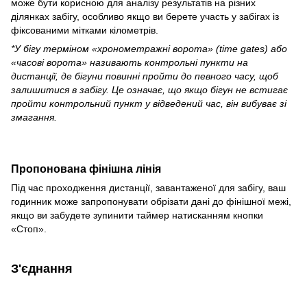
може бути корисною для аналізу результатів на різних
ділянках забігу, особливо якщо ви берете участь у забігах із
фіксованими мітками кілометрів.
*У бігу терміном «хронометражні ворота» (time gates) або
«часові ворота» називають контрольні пункти на
дистанції, де бігуни повинні пройти до певного часу, щоб
залишитися в забігу. Це означає, що якщо бігун не встигає
пройти контрольний пункт у відведений час, він вибуває зі
змагання.
Пропонована фінішна лінія
Під час проходження дистанції, завантаженої для забігу, ваш
годинник може запропонувати обрізати дані до фінішної межі,
якщо ви забудете зупинити таймер натисканням кнопки
«Стоп».
З'єднання