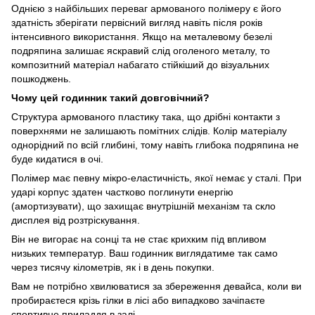
Однією з найбільших переваг армованого полімеру є його
здатність зберігати первісний вигляд навіть після років
інтенсивного використання. Якщо на металевому безелі
подряпина залишає яскравий слід оголеного металу, то
композитний матеріал набагато стійкіший до візуальних
пошкоджень.
Чому цей годинник такий довговічний?
Структура армованого пластику така, що дрібні контакти з
поверхнями не залишають помітних слідів. Колір матеріалу
однорідний по всій глибині, тому навіть глибока подряпина не
буде кидатися в очі.
Полімер має певну мікро-еластичність, якої немає у сталі. При
ударі корпус здатен частково поглинути енергію
(амортизувати), що захищає внутрішній механізм та скло
дисплея від розтріскування.
Він не вигорає на сонці та не стає крихким під впливом
низьких температур. Ваш годинник виглядатиме так само
через тисячу кілометрів, як і в день покупки.
Вам не потрібно хвилюватися за збереження девайса, коли ви
пробираєтеся крізь гілки в лісі або випадково зачіпаєте
спортивне приладдя в залі.