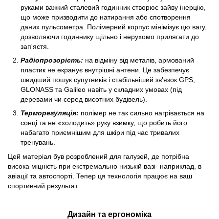
руками важкий сталевий годинник створює зайву інерцію,
що може призводити до натирання або спотворення
даних пульсометра. Полімерний корпус мінімізує цю вагу,
дозволяючи годиннику щільно і нерухомо прилягати до
зап'ястя.
Радіопрозорість:
на відміну від металів, армований
пластик не екранує внутрішні антени. Це забезпечує
швидший пошук супутників і стабільніший зв'язок GPS,
GLONASS та Galileo навіть у складних умовах (під
деревами чи серед висотних будівель).
Терморегуляція:
полімер не так сильно нагрівається на
сонці та не «холодить» руку взимку, що робить його
набагато приємнішим для шкіри під час тривалих
тренувань.
Цей матеріал був розроблений для галузей, де потрібна
висока міцність при екстремально низькій вазі- наприклад, в
авіації та автоспорті. Тепер ця технологія працює на ваш
спортивний результат.
Дизайн та ергономіка