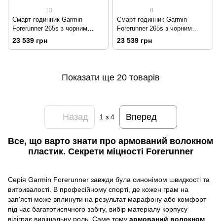
13
8
Смарт-годинник Garmin
Смарт-годинник Garmin
Forerunner 265s з чорним
Forerunner 265s з чорним
корпусом та чорно-жовтим
безелем, білим корпусом та
23 539 грн
23 539 грн
силіконовим ремінцем
біло-неотропік силіконовим
ремінцем
Показати ще 20 товарів
Назад
Вперед
1
з 4
Все, що варто знати про армований волокном
пластик. Секрети міцності Forerunner
Серія Garmin Forerunner завжди була синонімом швидкості та
витривалості. В професійному спорті, де кожен грам на
зап'ясті може вплинути на результат марафону або комфорт
під час багатотисячного забігу, вибір матеріалу корпусу
відіграє вирішальну роль. Саме тому
армований волокном