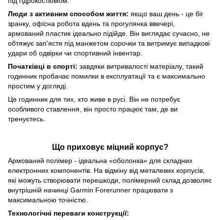
під гідрокостюмом.
Люди з активним способом життя:
якщо ваш день - це біг
зранку, офісна робота вдень та прогулянка ввечері,
армований пластик ідеально підійде. Він виглядає сучасно, не
обтяжує зап'ястя під манжетом сорочки та витримує випадкові
удари об одвірки чи спортивний інвентар.
Початківці в спорті:
завдяки витривалості матеріалу, такий
годинник пробачає помилки в експлуатації та є максимально
простим у догляді.
Це годинник для тих, хто живе в русі. Він не потребує
особливого ставлення, він просто працює там, де ви
тренуєтесь.
Що приховує міцний корпус?
Армований полімер - ідеальна «оболонка» для складних
електронних компонентів. На відміну від металевих корпусів,
які можуть створювати перешкоди, полімерний склад дозволяє
внутрішній начинці Garmin Forerunner працювати з
максимальною точністю.
Технологічні переваги конструкції: