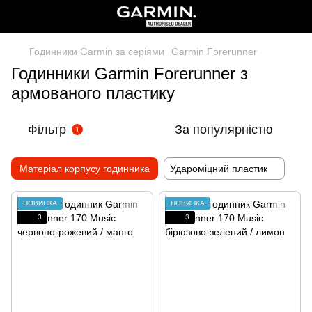
Годинники Garmin за серіями
Garmin Forerunner
Годинники Garmin Forerunner з
армованого пластику
Фільтр
За популярністю
1
Матеріал корпусу годинника
Удароміцний пластик
НОВИНКА
НОВИНКА
3
3