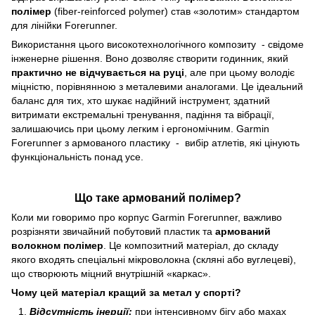
полімер
(fiber-reinforced polymer) став «золотим» стандартом
для лінійки Forerunner.
Використання цього високотехнологічного композиту - свідоме
інженерне рішення. Воно дозволяє створити годинник, який
практично не відчувається на руці
, але при цьому володіє
міцністю, порівнянною з металевими аналогами. Це ідеальний
баланс для тих, хто шукає надійний інструмент, здатний
витримати екстремальні тренування, падіння та вібрації,
залишаючись при цьому легким і ергономічним. Garmin
Forerunner з армованого пластику - вибір атлетів, які цінують
функціональність понад усе.
Що таке армований полімер?
Коли ми говоримо про корпус Garmin Forerunner, важливо
розрізняти звичайний побутовий пластик та
армований
волокном полімер
. Це композитний матеріал, до складу
якого входять спеціальні мікроволокна (скляні або вуглецеві),
що створюють міцний внутрішній «каркас».
Чому цей матеріал кращий за метал у спорті?
Відсутність інерції:
при інтенсивному бігу або махах