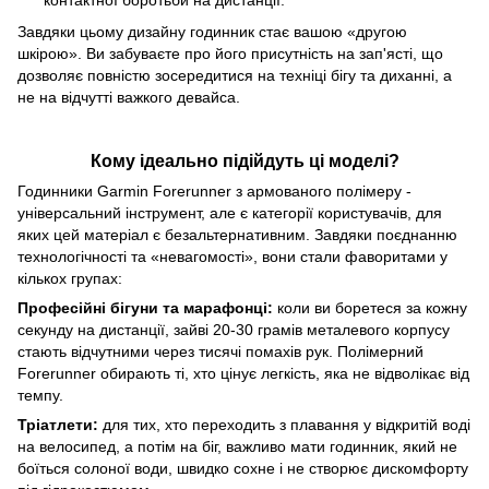
контактної боротьби на дистанції.
Завдяки цьому дизайну годинник стає вашою «другою
шкірою». Ви забуваєте про його присутність на зап'ясті, що
дозволяє повністю зосередитися на техніці бігу та диханні, а
не на відчутті важкого девайса.
Кому ідеально підійдуть ці моделі?
Годинники Garmin Forerunner з армованого полімеру -
універсальний інструмент, але є категорії користувачів, для
яких цей матеріал є безальтернативним. Завдяки поєднанню
технологічності та «невагомості», вони стали фаворитами у
кількох групах:
Професійні бігуни та марафонці:
коли ви боретеся за кожну
секунду на дистанції, зайві 20-30 грамів металевого корпусу
стають відчутними через тисячі помахів рук. Полімерний
Forerunner обирають ті, хто цінує легкість, яка не відволікає від
темпу.
Тріатлети:
для тих, хто переходить з плавання у відкритій воді
на велосипед, а потім на біг, важливо мати годинник, який не
боїться солоної води, швидко сохне і не створює дискомфорту