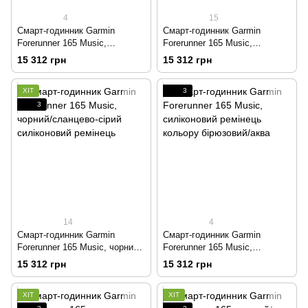
4
15
Смарт-годинник Garmin
Смарт-годинник Garmin
Forerunner 165 Music,
Forerunner 165 Music,
силіконовий ремінець ягідно-
силіконовий ремінець кольору
15 312 грн
15 312 грн
бузковий
туманно-сірий/білий камінь
ХІТ
3
3
14
4
Смарт-годинник Garmin
Смарт-годинник Garmin
Forerunner 165 Music, чорний/
Forerunner 165 Music,
сланцево-сірий силіконовий
силіконовий ремінець кольору
15 312 грн
15 312 грн
ремінець
бірюзовий/аква
ХІТ
ХІТ