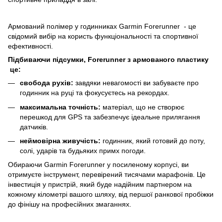
Армований полімер у годинниках Garmin Forerunner - це
свідомий вибір на користь функціональності та спортивної
ефективності.
Підбиваючи підсумки, Forerunner з армованого пластику
це:
свобода рухів:
завдяки невагомості ви забуваєте про
годинник на руці та фокусуєтесь на рекордах.
максимальна точність:
матеріал, що не створює
перешкод для GPS та забезпечує ідеальне прилягання
датчиків.
неймовірна живучість:
годинник, який готовий до поту,
солі, ударів та будьяких примх погоди.
Обираючи Garmin Forerunner у посиленому корпусі, ви
отримуєте інструмент, перевірений тисячами марафонів. Це
інвестиція у пристрій, який буде надійним партнером на
кожному кілометрі вашого шляху, від першої ранкової пробіжки
до фінішу на професійних змаганнях.