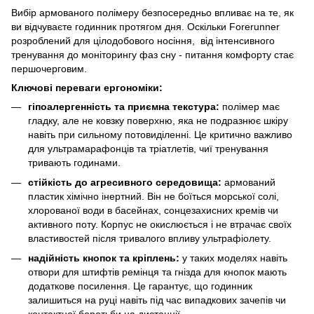
Вибір армованого полімеру безпосередньо впливає на те, як
ви відчуваєте годинник протягом дня. Оскільки Forerunner
розроблений для цілодобового носіння, від інтенсивного
тренування до моніторингу фаз сну - питання комфорту стає
першочерговим.
Ключові переваги ергономіки:
гіпоалергенність та приємна текстура:
полімер має
гладку, але не ковзку поверхню, яка не подразнює шкіру
навіть при сильному потовиділенні. Це критично важливо
для ультрамарафонців та тріатлетів, чиї тренування
тривають годинами.
стійкість до агресивного середовища:
армований
пластик хімічно інертний. Він не боїться морської солі,
хлорованої води в басейнах, сонцезахисних кремів чи
активного поту. Корпус не окислюється і не втрачає своїх
властивостей після тривалого впливу ультрафіолету.
надійність кнопок та кріплень:
у таких моделях навіть
отвори для штифтів ремінця та гнізда для кнопок мають
додаткове посилення. Це гарантує, що годинник
залишиться на руці навіть під час випадкових зачепів чи