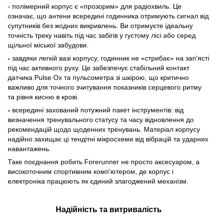
- полімерний корпус є «прозорим» для радіохвиль. Це
означає, що антени всередині годинника отримують сигнал від
супутників без жодних викривлень. Ви отримуєте ідеальну
точність треку навіть під час забігів у густому лісі або серед
щільної міської забудови.
-
завдяки легкій вазі корпусу, годинник не «стрибає» на зап'ясті
під час активного руху. Це забезпечує стабільний контакт
датчика Pulse Ox та пульсометра зі шкірою, що критично
важливо для точного зчитування показників серцевого ритму
та рівня кисню в крові.
-
всередині захований потужний пакет інструментів: від
визначення тренувального статусу та часу відновлення до
рекомендацій щодо щоденних тренувань. Матеріал корпусу
надійно захищає ці тендітні мікросхеми від вібрацій та ударних
навантажень.
Таке поєднання робить Forerunner не просто аксесуаром, а
високоточним спортивним комп'ютером, де корпус і
електроніка працюють як єдиний злагоджений механізм.
Надійність та витривалість