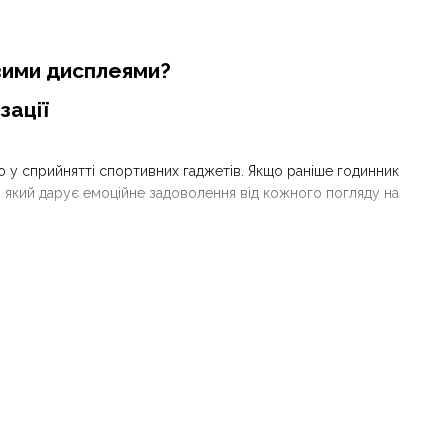
вими дисплеями?
зації
у сприйнятті спортивних гаджетів. Якщо раніше годинник
, який дарує емоційне задоволення від кожного погляду на
а індикація дозволяє атлету миттєво зчитувати критично
ревіреної роками точності Garmin із сучасними візуальними