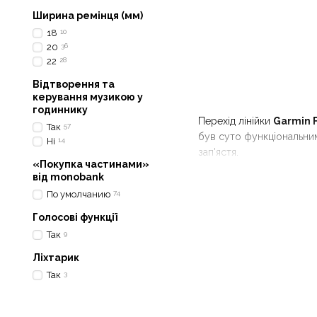
Ширина ремінця (мм)
18
10
20
36
22
28
Відтворення та
керування музикою у
годиннику
Перехід лінійки
Garmin 
Так
57
був суто функціональним
Ні
14
зап'ястя.
«Покупка частинами»
Яскраві кольори - це не
від monobank
важливу інформацію, не 
По умолчанию
74
стандартами, що робить 
Голосові функції
Так
9
Ліхтарик
Так
3