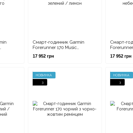
min
Смарт-годинник Garmin
Смарт-год
Forerunner 170 Music
Forerunner
 манго
бірюзово-зелений / лимон
небесно-
17 952 грн
17 952 грн
НОВИНКА
НОВИНКА
3
3