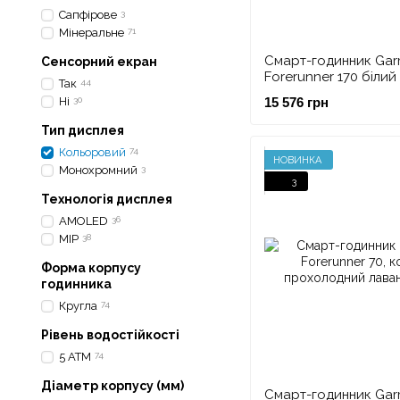
Сапфірове
3
Мінеральне
71
Смарт-годинник Gar
Сенсорний екран
Forerunner 170 білий
Так
44
небесно-блакитний
Ні
30
15 576 грн
Тип дисплея
Кольоровий
74
НОВИНКА
Монохромний
3
3
Технологія дисплея
AMOLED
36
MIP
38
Форма корпусу
годинника
Кругла
74
Рівень водостійкості
5 ATM
74
Діаметр корпусу (мм)
Смарт-годинник Gar