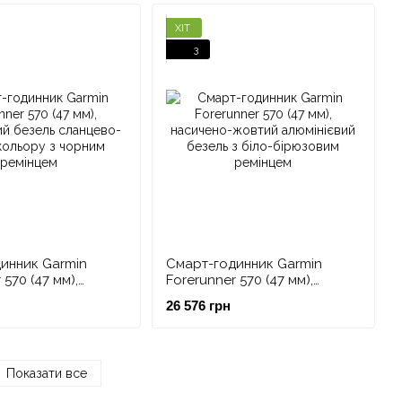
ХІТ
3
инник Garmin
Смарт-годинник Garmin
 570 (47 мм),
Forerunner 570 (47 мм),
ий безель
насичено-жовтий
26 576 грн
сірого кольору з
алюмінієвий безель з біло-
мінцем
бірюзовим ремінцем
Показати все