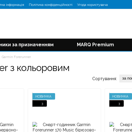
тна інформація
Політика конфіденційності
Угода користувача
ники за призначенням
MARQ Premium
Garmin Forerunner
er з кольоровим
за п
Сортування:
НОВИНКА
НОВИНКА
3
3