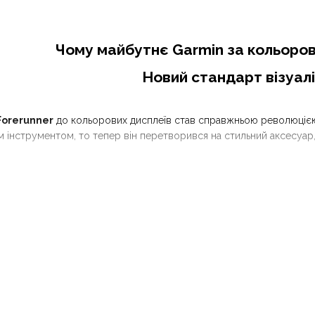
Чому майбутнє Garmin за кольоро
Новий стандарт візуалі
Forerunner
до кольорових дисплеїв став справжньою революцією 
 інструментом, то тепер він перетворився на стильний аксесуар
 лише про естетику, а й про новий рівень інтуїтивності. Кольоров
витрачаючи зайвих секунд на вдивляння в цифри. Це поєднання пе
шлях до спортивних цілей більш наочним та захопливим.