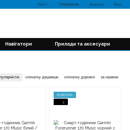
Порівняння
Укр
Рус
Бажання
Вхід
Навігатори
Прилади та аксесуари
опулярністю
спочатку дешевше
спочатку дорожчі
за назвою
НОВИНКА
3