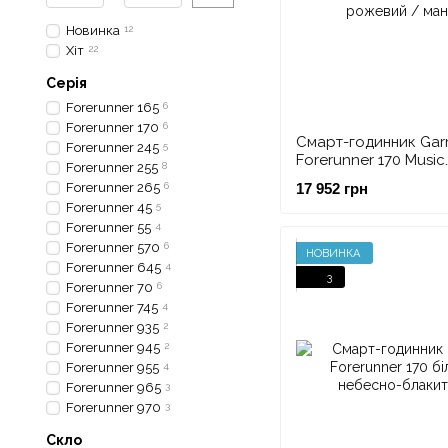
Новинка
12
Хіт
22
Серія
Forerunner 165
6
Forerunner 170
6
Смарт-годинник Gar
Forerunner 245
5
Forerunner 170 Music
Forerunner 255
8
червоно-рожевий /
Forerunner 265
6
17 952 грн
Forerunner 45
5
Forerunner 55
4
Forerunner 570
6
НОВИНКА
Forerunner 645
4
3
Forerunner 70
6
Forerunner 745
4
Forerunner 935
2
Forerunner 945
2
Forerunner 955
4
Forerunner 965
3
Forerunner 970
3
Скло