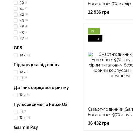
39
3
Forerunner 70, колір
41
7
прохолодний лаван
12 936 грн
42
30
43
10
45
4
ХІТ
46
7
47
13
3
GPS
Так
73
Підзарядка від сонця
Так
2
Ні
71
Датчик серцевого ритму
Так
74
Пульсоксиметр Pulse Ox
Смарт-годинник Gar
Ні
7
Forerunner 970 з вуг
Так
64
сірим титановим бе
36 432 грн
DLC, чорним корпусо
Garmin Pay
чорним ремінцем