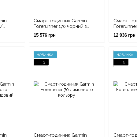
min
Смарт-годинник Garmin
Смарт-год
 /
Forerunner 170 чорний з
Forerunner
чорно-жовтим ремінцем
приплив
15 576 грн
12 936 грн
НОВИНКА
НОВИНКА
3
3
min
Смарт-годинник Garmin
Смарт-год