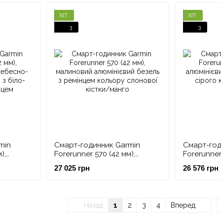
ХІТ
ХІТ
3
3
min
Смарт-годинник Garmin
Смарт-год
),
Forerunner 570 (42 мм),
Forerunner
небесно-
малиновий алюмінієвий
алюмінієв
27 025 грн
26 576 грн
з біло-
безель з ремінцем кольору
сланцево-
слонової кістки/манго
чорним ре
Назад
1
2
3
4
Вперед