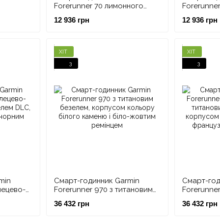
Forerunner 70 лимонного
Forerunner
довий
кольору
каменю
12 936 грн
12 936 грн
ХІТ
ХІТ
3
3
min
Смарт-годинник Garmin
Смарт-год
лецево-
Forerunner 970 з титановим
Forerunner
зелем
безелем, корпусом кольору
титановим
36 432 грн
36 432 грн
м і
білого каменю і біло-жовтим
корпусом 
ремінцем
французьк