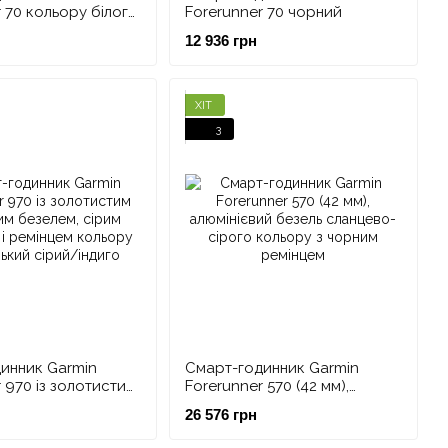
 70 кольору білого
Forerunner 70 чорний
12 936 грн
ХІТ
3
инник Garmin
Смарт-годинник Garmin
 970 із золотистим
Forerunner 570 (42 мм),
 безелем, сірим
алюмінієвий безель
26 576 грн
і ремінцем кольору
сланцево-сірого кольору з
ий сірий/індиго
чорним ремінцем