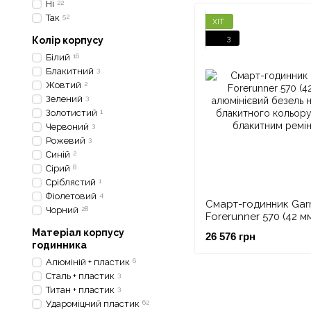
Ні
22
Так
52
ХІТ
3
Колір корпусу
Білий
16
Блакитний
3
Жовтий
2
Зелений
3
Золотистий
1
Червоний
3
Рожевий
3
Синій
2
Сірий
8
Сріблястий
1
Фіолетовий
4
Смарт-годинник Gar
Чорний
28
Forerunner 570 (42 мм
алюмінієвий безель 
Матеріал корпусу
26 576 грн
блакитного кольору 
годинника
блакитним ремінцем
Алюміній + пластик
6
Сталь + пластик
3
Титан + пластик
3
Удароміцний пластик
62