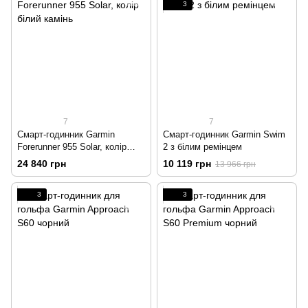
3
7
7
Смарт-годинник Garmin
Смарт-годинник Garmin Swim
Forerunner 955 Solar, колір
2 з білим ремінцем
білий камінь
24 840 грн
10 119 грн
13 966 грн
3
3