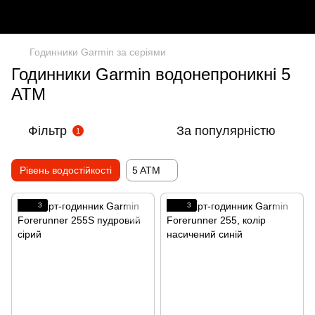
Годинники Garmin за серіями
Годинники Garmin водонепроникні 5
ATM
Фільтр
За популярністю
1
Рівень водостійкості
5 ATM
3
3