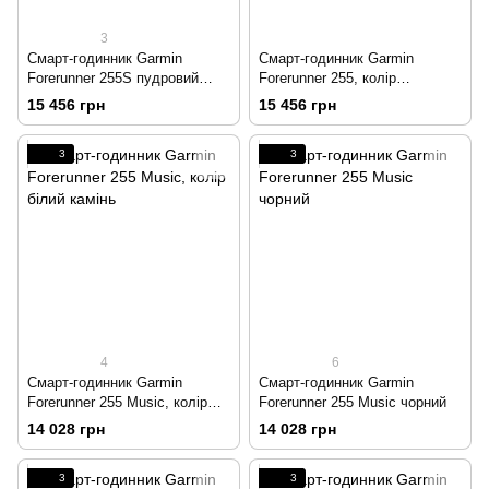
3
Смарт-годинник Garmin
Смарт-годинник Garmin
Forerunner 255S пудровий
Forerunner 255, колір
сірий
насичений синій
15 456 грн
15 456 грн
3
3
4
6
Смарт-годинник Garmin
Смарт-годинник Garmin
Forerunner 255 Music, колір
Forerunner 255 Music чорний
білий камінь
14 028 грн
14 028 грн
3
3