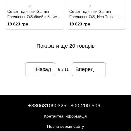
12
2
Смарт-годинник Garmin
Смарт-годинник Garmin
Forerunner 745 білий з білим
Forerunner 745, Neo Tropic з
ремінцем
бірюзовим ремінцем
19 823 грн
19 823 грн
Показати ще 20 товарів
Назад
Вперед
6
з 11
+380631090325
800-200-506
Контактна інформація
Повна версія сайту