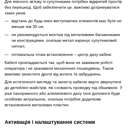
Для якісного зв’язку із супутниками потрібен відкритий простір
без перешкод. Щоб забезпечити це, важливо дотримуватися
таких умов:
відстань до будь-яких виступаючих елементів має бути не
менше ніж 30 см;
не рекомендується монтаж під металевими багажниками
чи конструкціями, оскільки метал екранує супутниковий
сигнал;
оптимальна точка встановлення – центр даху кабіни.
Кабелі прокладаються так, щоб вони не заважали роботі
оператора і не зазнавали механічних пошкоджень. Також
важливо захистити дроти від вологи та забруднень.
Для естетичного вигляду та захисту кабелю варто звернутися
до детейлінг-майстрів, які сховають проводку під обшивкою. У
разі панорамного або алюмінієвого даху їхня допомога буде
особливо актуальною, оскільки потрібне додаткове
встановлення металевих пластин.
Активація і налаштування системи