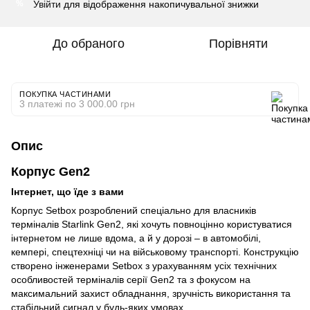
Увійти
для відображення накопичувальної знижки
%
До обраного
Порівняти
ПОКУПКА ЧАСТИНАМИ
3 платежі по 3 000.00 грн
Опис
Корпус Gen2
Інтернет, що їде з вами
Корпус Setbox розроблений спеціально для власників
терміналів Starlink Gen2, які хочуть повноцінно користуватися
інтернетом не лише вдома, а й у дорозі – в автомобілі,
кемпері, спецтехніці чи на військовому транспорті. Конструкцію
створено інженерами Setbox з урахуванням усіх технічних
особливостей терміналів серії Gen2 та з фокусом на
максимальний захист обладнання, зручність використання та
стабільний сигнал у будь-яких умовах.