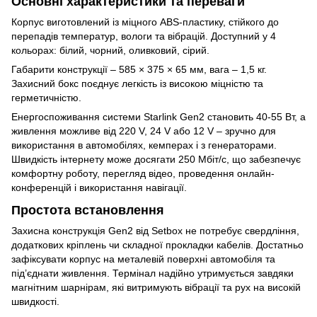
Основні характеристики та переваги
Корпус виготовлений із міцного ABS-пластику, стійкого до
перепадів температур, вологи та вібрацій. Доступний у 4
кольорах: білий, чорний, оливковий, сірий.
Габарити конструкції – 585 × 375 × 65 мм, вага – 1,5 кг.
Захисний бокс поєднує легкість із високою міцністю та
герметичністю.
Енергоспоживання системи Starlink Gen2 становить 40-55 Вт, а
живлення можливе від 220 V, 24 V або 12 V – зручно для
використання в автомобілях, кемперах і з генераторами.
Швидкість інтернету може досягати 250 Мбіт/с, що забезпечує
комфортну роботу, перегляд відео, проведення онлайн-
конференцій і використання навігації.
Простота встановлення
Захисна конструкція Gen2 від Setbox не потребує свердління,
додаткових кріплень чи складної прокладки кабелів. Достатньо
зафіксувати корпус на металевій поверхні автомобіля та
під’єднати живлення. Термінал надійно утримується завдяки
магнітним шарнірам, які витримують вібрації та рух на високій
швидкості.