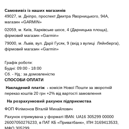
Самовивіз із наших магазинів
49027, м. Дніпро,
проспект Дмитра Яворницького, 94А,
магазин «GARMIN»
02059, м. Київ, Харківське шосе, 4 (Дарницька площа),
фірмовий магазин «Garmin»
79000, м. Львів, вул. Дарії Гусяк, 9 (вхід з вулиці Ляйнберга),
фірмовий магазин «Garmin»
Графік роботи:
Будні: 09:00 - 18:00
Сб. - Нд.: за домовленістю
СПОСОБИ ОПЛАТИ
Накладений платіж
-
комісія Нової Пошти за зворотній
переказ коштів 20 грн +2% від вартості замовлення
На розрахунковий рахунок підприємства
ФОП Філімонов Віталій Михайлович
Рахунок отримувача у форматі IBAN: UA16 305299 00000
26007050276233, в ПАТ КБ «Приватбанк», ІПН 3169413533,
МФО 305299