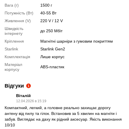
Вага (г)
1500 г
Потужність (Вт)
40-55 Вт
Живлення (V)
220 V / 12 V
Швидкість
до 250 Мбіт
інтернету
Кріплення
Магнітні шарніри з гумовим покриттям
Starlink
Starlink Gen2
Комплектація
Лише корпус
Матеріал
ABS-пластик
корпусу
Відгуки
1
Віталій
12.04.2026 в 15:19
Компактний, легкий, а головне реально захищає дорогу
антену від пилу та гілок. Встановив за 5 хвилин на магніти і
забув. Виглядає на даху як рідний аксесуар. Якість виконання
10/10