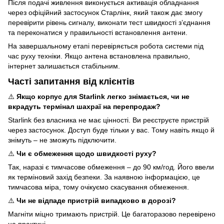
Після подачі живлення виконується активація обладнання
через офіційний застосунок Старлінк, який також дає змогу
перевірити рівень сигналу, виконати тест швидкості з’єднання
та переконатися у правильності встановлення антени.
На завершальному етапі перевіряється робота системи під
час руху техніки. Якщо антена встановлена правильно,
інтернет залишається стабільним.
Часті запитання від клієнтів
⚠️
Якщо корпус для Starlink легко знімається, чи не
вкрадуть термінал шахраї на перепродаж?
Starlink без власника не має цінності. Ви реєструєте пристрій
через застосунок. Доступ буде тільки у вас. Тому навіть якщо й
знімуть – не зможуть підключити.
⚠️
Чи є обмеження щодо швидкості руху?
Так, наразі є тимчасове обмеження – до 90 км/год. Його ввели
як терміновий захід безпеки. За наявною інформацією, це
тимчасова міра, тому очікуємо скасування обмеження.
⚠️
Чи не відпаде пристрій випадково в дорозі?
Магніти міцно тримають пристрій. Це багаторазово перевірено
на практиці.