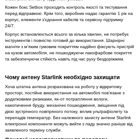
Кожен бокс Setbox проходить контроль якості та тестування
перед відправкою. Крім того, виробник надає гарантію 1 рік на
корпус, елементи з’єднання кабелів та сервісну підтримку
24/7.
Корпус встановлюється всього за кілька хвилин, не потребує
інструментів і повністю готовий до використання. Шарнірні
магніти з м’яким гумовим покриттям надійно фіксують пристрій
на кузові автомобіля, не пошкоджуючи лакофарбове покриття
та забезпечуючи стійкість навіть під час руху бездоріжжям.
Чому антену Starlink необхідно захищати
Хоча штатна антена розрахована на роботу у відкритому
просторі, постійне використання на автомобілі пов’язане з
додатковими ризиками, як-от потрапляння вологи,
накопичення бруду, механічні пошкодження, зміщення під
дією зустрічного повітряного потоку, вплив ультрафіолету та
перепадів температур. Без належного захисту антени Starlink
електронні компоненти можуть вийти з ладу значно раніше від
заявленого терміну служби.