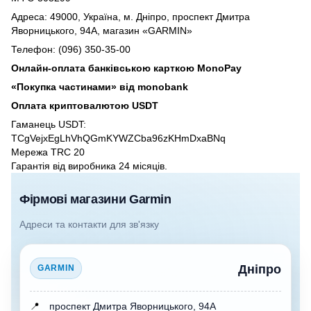
Адреса: 49000, Україна, м. Дніпро, проспект Дмитра
Яворницького, 94А, магазин «GARMIN»
Телефон: (096) 350-35-00
Онлайн-оплата банківською карткою MonoPay
«Покупка частинами» від monobank
Оплата криптовалютою USDT
Гаманець USDT:
TCgVejxEgLhVhQGmKYWZCba96zKHmDxaBNq
Мережа TRC 20
Гарантія від виробника 24 місяців.
Фірмові магазини Garmin
Адреси та контакти для зв'язку
Дніпро
GARMIN
📍
проспект Дмитра Яворницького, 94А