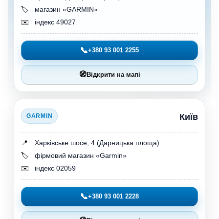
🏷️
магазин «GARMIN»
✉️
індекс 49027
📞
+380 93 001 2255
🧭
Відкрити на мапі
Київ
GARMIN
📍
Харківське шосе, 4 (Дарницька площа)
🏷️
фірмовий магазин «Garmin»
✉️
індекс 02059
📞
+380 93 001 2228