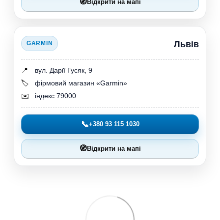
🧭
Відкрити на мапі
Львів
GARMIN
📍
вул. Дарії Гусяк, 9
🏷️
фірмовий магазин «Garmin»
✉️
індекс 79000
📞
+380 93 115 1030
🧭
Відкрити на мапі