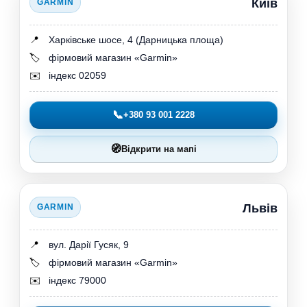
Київ
GARMIN
📍
Харківське шосе, 4 (Дарницька площа)
🏷️
фірмовий магазин «Garmin»
✉️
індекс 02059
📞
+380 93 001 2228
🧭
Відкрити на мапі
Львів
GARMIN
📍
вул. Дарії Гусяк, 9
🏷️
фірмовий магазин «Garmin»
✉️
індекс 79000