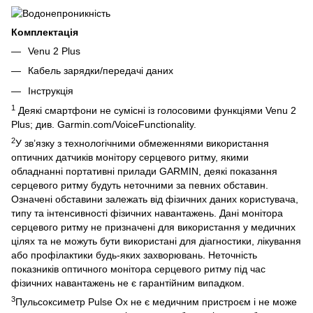
Комплектація
Venu 2 Plus
Кабель зарядки/передачі даних
Інструкція
1
Деякі смартфони не сумісні із голосовими функціями Venu 2
Plus; див. Garmin.com/VoiceFunctionality.
2
У зв’язку з технологічними обмеженнями використання
оптичних датчиків монітору серцевого ритму, якими
обладнанні портативні прилади GARMIN, деякі показання
серцевого ритму будуть неточними за певних обставин.
Означені обставини залежать від фізичних даних користувача,
типу та інтенсивності фізичних навантажень. Дані монітора
серцевого ритму не призначені для використання у медичних
цілях та не можуть бути використані для діагностики, лікування
або профілактики будь-яких захворювань. Неточність
показників оптичного монітора серцевого ритму під час
фізичних навантажень не є гарантійним випадком.
3
Пульсоксиметр Pulse Ox не є медичним пристроєм і не може