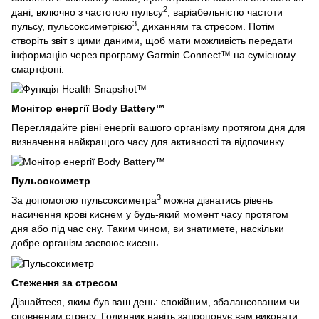
2
дані, включно з частотою пульсу
, варіабельністю частоти
3
пульсу, пульсоксиметрією
, диханням та стресом. Потім
створіть звіт з цими даними, щоб мати можливість передати
інформацію через програму Garmin Connect™ на сумісному
смартфоні.
Монітор енергії Body Battery™
Переглядайте рівні енергії вашого організму протягом дня для
визначення найкращого часу для активності та відпочинку.
Пульсоксиметр
3
За допомогою пульсоксиметра
можна дізнатись рівень
насичення крові киснем у будь-який момент часу протягом
дня або під час сну. Таким чином, ви знатимете, наскільки
добре організм засвоює кисень.
Стеження за стресом
Дізнайтеся, яким був ваш день: спокійним, збалансованим чи
сповненим стресу. Годинник навіть запропонує вам виконати