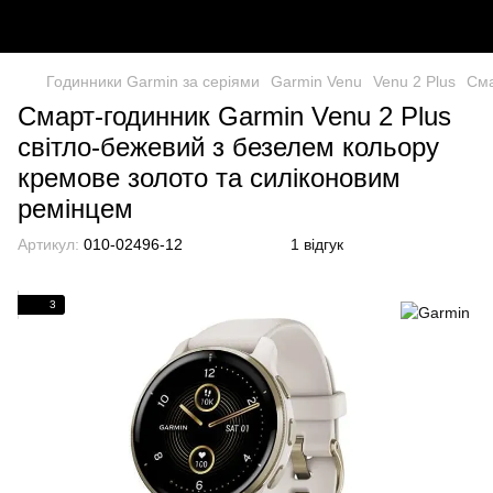
Годинники Garmin за серіями
Garmin Venu
Venu 2 Plus
Сма
Смарт-годинник Garmin Venu 2 Plus
світло-бежевий з безелем кольору
кремове золото та силіконовим
ремінцем
Артикул:
010-02496-12
1 відгук
3