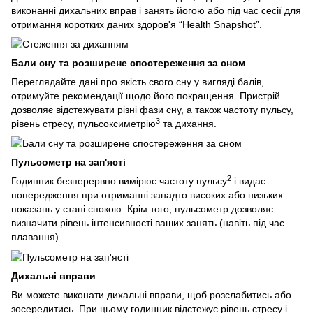
виконанні дихальних вправ і занять йогою або під час сесії для
отримання коротких даних здоров'я “Health Snapshot”.
Бали сну та розширене спостереження за сном
Переглядайте дані про якість свого сну у вигляді балів,
отримуйте рекомендації щодо його покращення. Пристрій
дозволяє відстежувати різні фази сну, а також частоту пульсу,
3
рівень стресу, пульсоксиметрію
та дихання.
Пульсометр на зап'ясті
2
Годинник безперервно вимірює частоту пульсу
і видає
попередження при отриманні занадто високих або низьких
показань у стані спокою. Крім того, пульсометр дозволяє
визначити рівень інтенсивності ваших занять (навіть під час
плавання).
Дихальні вправи
Ви можете виконати дихальні вправи, щоб розслабитись або
зосередитись. При цьому годинник відстежує рівень стресу і