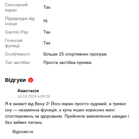
Сенсорний
Так
екран
Підзарядка від
Ні
сонця
Garmin Pay
Так
Голосові
Так
функції
Особливості
Більше 25 спортивних програм
Тип застібки
Проста застібка-пряжка
Відгуки
1
Анастасія
14.10.2024 в 09:28
Я в захваті від Вену 2! Його екран просто чудовий, а трекінг
сну — незамінна функція, є купа інших корисних мені
спостережень за здоровьям. Прийняли замовлення швидко і
без зайвих питань.
Відповісти