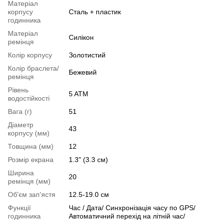
Матеріал
корпусу
Сталь + пластик
годинника
Матеріал
Силікон
ремінця
Колір корпусу
Золотистий
Колір браслета/
Бежевий
ремінця
Рівень
5 ATM
водостійкості
Вага (г)
51
Діаметр
43
корпусу (мм)
Товщина (мм)
12
Розмір екрана
1.3" (3.3 см)
Ширина
20
ремінця (мм)
Об'єм зап'ястя
12.5-19.0 см
Функції
Час / Дата/ Синхронізація часу по GPS/
годинника
Автоматичний перехід на літній час/