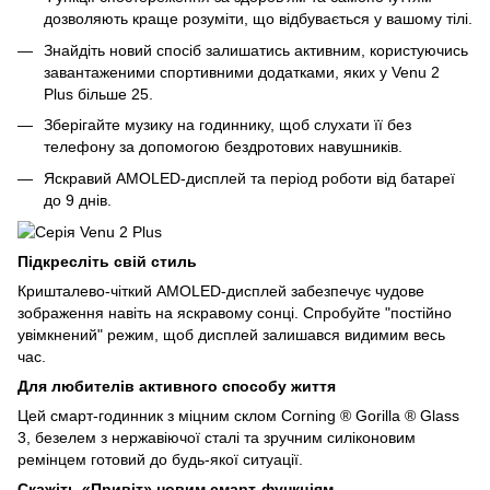
дозволяють краще розуміти, що відбувається у вашому тілі.
Знайдіть новий спосіб залишатись активним, користуючись
завантаженими спортивними додатками, яких у Venu 2
Plus більше 25.
Зберігайте музику на годиннику, щоб слухати її без
телефону за допомогою бездротових навушників.
Яскравий AMOLED-дисплей та період роботи від батареї
до 9 днів.
Підкресліть свій стиль
Кришталево-чіткий AMOLED-дисплей забезпечує чудове
зображення навіть на яскравому сонці. Спробуйте "постійно
увімкнений" режим, щоб дисплей залишався видимим весь
час.
Для любителів активного способу життя
Цей смарт-годинник з міцним склом Corning ® Gorilla ® Glass
3, безелем з нержавіючої сталі та зручним силіконовим
ремінцем готовий до будь-якої ситуації.
Скажіть «Привіт» новим смарт-функціям