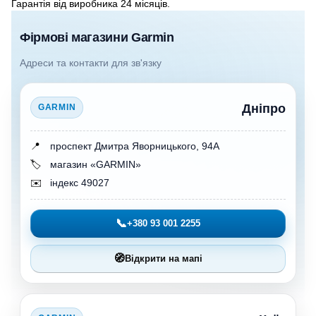
Гарантія від виробника 24 місяців.
Фірмові магазини Garmin
Адреси та контакти для зв'язку
Дніпро
GARMIN
📍
проспект Дмитра Яворницького, 94А
🏷️
магазин «GARMIN»
✉️
індекс 49027
📞
+380 93 001 2255
🧭
Відкрити на мапі