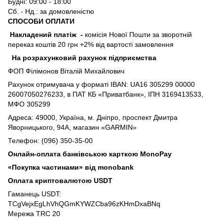
Будні: 09:00 - 18:00
Сб. - Нд.: за домовленістю
СПОСОБИ ОПЛАТИ
Накладений платіж
-
комісія Нової Пошти за зворотній
переказ коштів 20 грн +2% від вартості замовлення
На розрахунковий рахунок підприємства
ФОП Філімонов Віталій Михайлович
Рахунок отримувача у форматі IBAN: UA16 305299 00000
26007050276233, в ПАТ КБ «Приватбанк», ІПН 3169413533,
МФО 305299
Адреса: 49000, Україна, м. Дніпро, проспект Дмитра
Яворницького, 94А, магазин «GARMIN»
Телефон: (096) 350-35-00
Онлайн-оплата банківською карткою MonoPay
«Покупка частинами» від monobank
Оплата криптовалютою USDT
Гаманець USDT:
TCgVejxEgLhVhQGmKYWZCba96zKHmDxaBNq
Мережа TRC 20