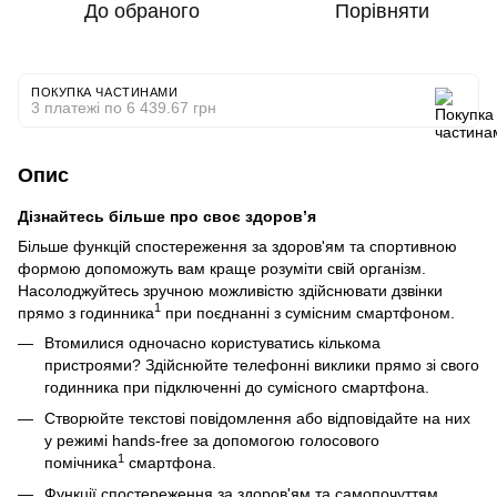
До обраного
Порівняти
ПОКУПКА ЧАСТИНАМИ
3 платежі по 6 439.67 грн
Опис
Дізнайтесь більше про своє здоров’я
Більше функцій спостереження за здоров'ям та спортивною
формою допоможуть вам краще розуміти свій організм.
Насолоджуйтесь зручною можливістю здійснювати дзвінки
1
прямо з годинника
при поєднанні з сумісним смартфоном.
Втомилися одночасно користуватись кількома
пристроями? Здійснюйте телефонні виклики прямо зі свого
годинника при підключенні до сумісного смартфона.
Створюйте текстові повідомлення або відповідайте на них
у режимі hands-free за допомогою голосового
1
помічника
смартфона.
Функції спостереження за здоров'ям та самопочуттям