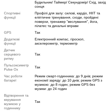
Будильник/ Таймер/ Секундомір/ Схід, захід
сонця
Спортивні
Профілі для залу: силові, кардіо, HIIT та
функції
еліптичне тренування, сходи, пройдені
поверхи, тренажер "веслування", йога,
пілатес та дихальні вправи
GPS
Так
Додаткові
Електронний компас, гіроскоп,
функції
акселерометр, термометр
Датчик
серцевого
Так
ритму
Пульсоксиметр
Так
Pulse Ox
Час роботи
Режим смарт-годинника: до 9 днів; режим
батареї
економії заряду: до 10 днів; режим GPS з
музикою: до 8 годин; режим GPS без
музики: до 24 годин
Відтворення та
керування
Так
музикою у
годиннику