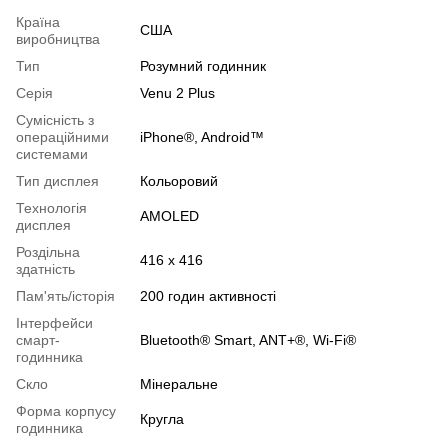
Країна
США
виробництва
Тип
Розумний годинник
Серія
Venu 2 Plus
Сумісність з
операційними
iPhone®, Android™
системами
Тип дисплея
Кольоровий
Технологія
AMOLED
дисплея
Роздільна
416 x 416
здатність
Пам'ять/історія
200 годин активності
Інтерфейси
смарт-
Bluetooth® Smart, ANT+®, Wi-Fi®
годинника
Скло
Мінеральне
Форма корпусу
Кругла
годинника