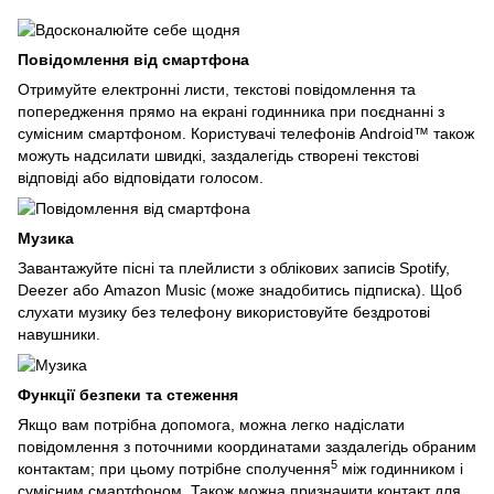
Повідомлення від смартфона
Отримуйте електронні листи, текстові повідомлення та
попередження прямо на екрані годинника при поєднанні з
сумісним смартфоном. Користувачі телефонів Android™ також
можуть надсилати швидкі, заздалегідь створені текстові
відповіді або відповідати голосом.
Музика
Завантажуйте пісні та плейлисти з облікових записів Spotify,
Deezer або Amazon Music (може знадобитись підписка). Щоб
слухати музику без телефону використовуйте бездротові
навушники.
Функції безпеки та стеження
Якщо вам потрібна допомога, можна легко надіслати
повідомлення з поточними координатами заздалегідь обраним
5
контактам; при цьому потрібне сполучення
між годинником і
сумісним смартфоном. Також можна призначити контакт для