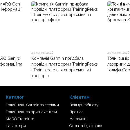
29 липня 2026
29 липня 2026
ARQ Gen 3:
Компанія Garmin придбала
Точні вимі
нформації та
провідні платформи TrainingPeaks
лазерним д
і TrainHeroic для спортсменів і
гольфа Gar
тренерів
Каталог
Клієнтам
Годинники Garmin за серіями
Вхід до кабінету
Годинники за призначенням
Про нас
MARQ Premium
Магазини
Навігатори
Оплата і доставка