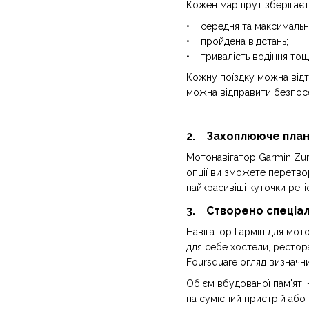
Кожен маршрут зберігаєтьс
• середня та максимальна
• пройдена відстань;
• тривалість водіння тощ
Кожну поїздку можна відт
можна відправити безпосер
2. Захоплююче план
Мотонавігатор Garmin Zum
опції ви зможете перетво
найкрасивіші куточки регі
3. Створено спеціал
Навігатор Гармін для мото
для себе хостели, рестора
Foursquare огляд визначн
Об'єм вбудованої пам'яті
на сумісний пристрій або