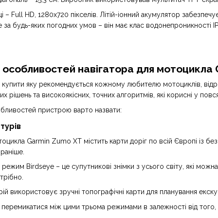
ці – Full HD, 1280х720 пікселів. Літій-іонний акумулятор забезпе
а будь-яких погодних умов – він має клас водонепроникності IPX7
 особливостей навігатора для мотоцикла
, купити яку рекомендується кожному любителю мотоциклів, відріз
х рішень та високоякісних, точних алгоритмів, які корисні у повс
бливостей пристрою варто назвати:
турів
отоцикла Garmin Zumo XT містить карти доріг по всій Європі із
 раніше.
ежим Birdseye – це супутникові знімки з усього світу, які можна
трібно.
рій використовує зручні топографічні карти для планування екску
еремикатися між цими трьома режимами в залежності від того, я