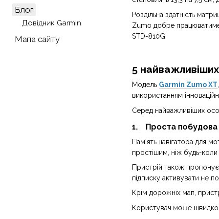
Блог
Роздільна здатність матри
Довідник Garmin
Zumo добре працюватиме з
STD-810G.
Мапа сайту
5 найважливіших
Модель
Garmin Zumo XT
використанням інноваційни
Серед найважливіших осо
1. Проста побудова 
Пам'ять навігатора для м
простішим, ніж будь-коли
Пристрій також пропонує р
підписку активувати не по
Крім дорожніх мап, прист
Користувач може швидко п