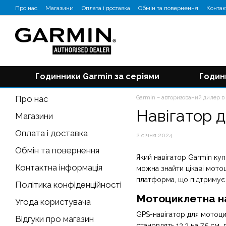
Перейти до основного контенту
Про нас
Магазини
Оплата і доставка
Обмін та повернення
Контак
Відгуки про магазин
Блог
Годинники Garmin за серіями
Годин
Про нас
Garmin – авторизований дилер в 
Навігатор 
Магазини
Оплата і доставка
2 січня 2024
Обмін та повернення
Який навігатор Garmin ку
Контактна інформація
можна знайти цікаві мотоц
платформа, що підтримує 
Політика конфіденційності
Мотоциклетна на
Угода користувача
GPS-навігатор для мотоци
Відгуки про магазин
становлять 13,3 на 7,5 см