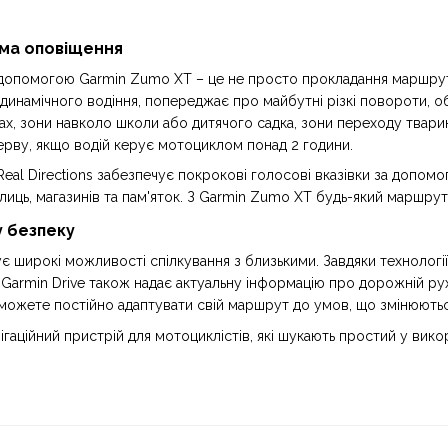
ма оповіщення
опомогою Garmin Zumo XT – це не просто прокладання маршруту 
 динамічного водіння, попереджає про майбутні різкі повороти, 
ах, зони навколо школи або дитячого садка, зони переходу твари
ерву, якщо водій керує мотоциклом понад 2 години.
Real Directions забезпечує покрокові голосові вказівки за допом
иць, магазинів та пам'яток. З Garmin Zumo XT будь-який маршрут
у безпеку
 широкі можливості спілкування з близькими. Завдяки технології 
 Garmin Drive також надає актуальну інформацію про дорожній рух 
и можете постійно адаптувати свій маршрут до умов, що змінюютьс
ігаційний пристрій для мотоциклістів, які шукають простий у ви