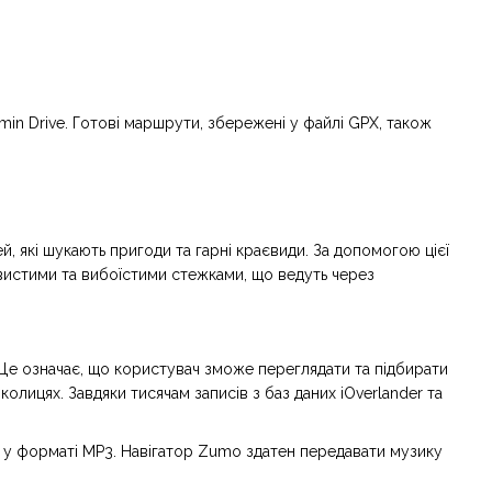
n Drive. Готові маршрути, збережені у файлі GPX, також
 які шукають пригоди та гарні краєвиди. За допомогою цієї
вистими та вибоїстими стежками, що ведуть через
. Це означає, що користувач зможе переглядати та підбирати
колицях. Завдяки тисячам записів з баз даних iOverlander та
ь у форматі MP3. Навігатор Zumo здатен передавати музику