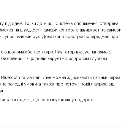
від однієї точки до іншої. Система оповіщення, створена
обмеження швидкості, камери контролю швидкості та камери,
н і уповільнений рух. Додатково пристрій попереджає про
огою шолома або гарнітури. Навігатор вказує напрямок,
 безпечний, якщо водій керується здоровим глуздом.
Bluetooth та Garmin Drive можна здійснювати дзвінки через
та погодні умови, а також про поточні події (наприклад,
я.
користанні гаджет, що полегшує кожну подорож.