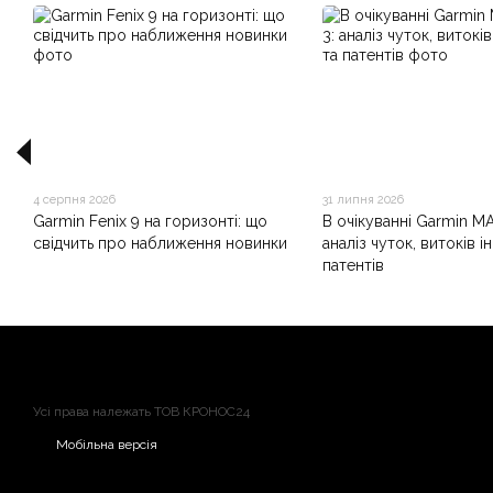
4 серпня 2026
31 липня 2026
Garmin Fenix 9 на горизонті: що
В очікуванні Garmin M
свідчить про наближення новинки
аналіз чуток, витоків і
патентів
Усі права належать ТОВ КРОНОС24
Мобільна версія