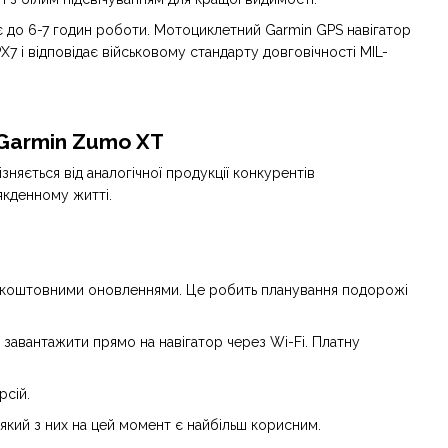
чує до 6-7 годин роботи. Мотоциклетний Garmin GPS навігатор
 і відповідає військовому стандарту довговічності MIL-
 Garmin Zumo XT
няється від аналогічної продукції конкурентів
якденному житті.
 безкоштовними оновленнями. Це робить планування подорожі
 завантажити прямо на навігатор через Wi-Fi. Платну
рсій.
кий з них на цей момент є найбільш корисним.