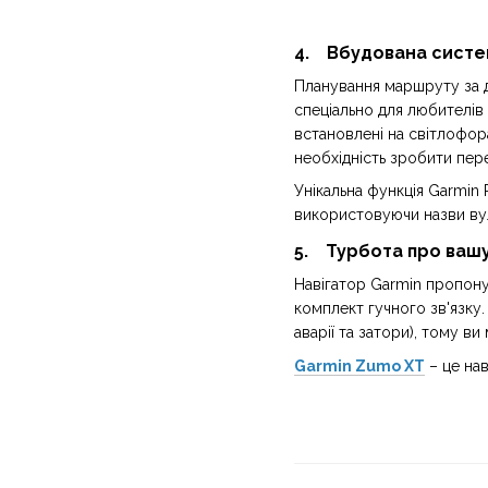
4. Вбудована систе
Планування маршруту за д
спеціально для любителів
встановлені на світлофор
необхідність зробити пер
Унікальна функція Garmin 
використовуючи назви вул
5. Турбота про ваш
Навігатор Garmin пропонує
комплект гучного зв'язку.
аварії та затори), тому в
Garmin Zumo XT
– це нав