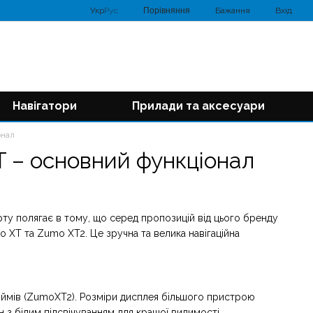
Порівняння
Укр
Рус
Бажання
Вхід
Навігатори
Прилади та аксесуари
онал
T – основний функціонал
ту полягає в тому, що серед пропозицій від цього бренду
o XT та Zumo XT2. Це зручна та велика навігаційна
дюймів (ZumoXT2). Розміри дисплея більшого пристрою
н з білим підсвічуванням для кращої видимості.