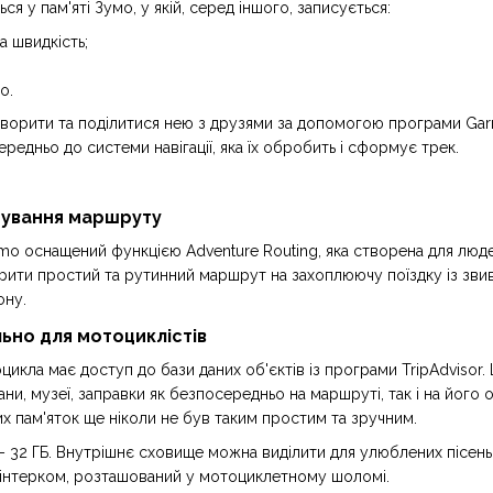
я у пам'яті Зумо, у якій, серед іншого, записується:
 швидкість;
о.
ворити та поділитися нею з друзями за допомогою програми Garmi
едньо до системи навігації, яка їх обробить і сформує трек.
ування маршруту
o оснащений функцією Adventure Routing, яка створена для людей,
рити простий та рутинний маршрут на захоплюючу поїздку із зви
ону.
ьно для мотоциклістів
цикла має доступ до бази даних об'єктів із програми TripAdvisor
ни, музеї, заправки як безпосередньо на маршруті, так і на його о
их пам'яток ще ніколи не був таким простим та зручним.
 – 32 ГБ. Внутрішнє сховище можна виділити для улюблених пісен
 інтерком, розташований у мотоциклетному шоломі.