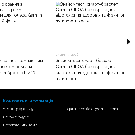
23 липня 2026
рювання з компактним
Знайомтеся: смарт-браслет
алекоміром для
Garmin CIRQA без екрана для
min Approach Z10
відстеження здоров'я та фізичної
активності
Контактна інформація
+380631090325
garminnofficial@gmail.com
800-200-506
Передзвонити вам?