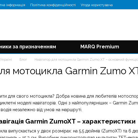
тна інформація
Політика конфіденційності
Угода користувача
ники за призначенням
MARQ Premium
Україні
Блог
Навігатор для мотоцикла Garmin Zumo XT – основний функці
для мотоцикла Garmin Zumo X
пити для свого мотоцикла? Добра новина для любителів мотоспор
иклетні моделі навігаторів. Одні з найпопулярніших – Garmin Zum
водія незалежно від умов на маршруті.
вігація Garmin ZumoXT – характеристики
кла випускається у двох розмірах: на 5,5 дюймів (ZumoXT) та 6 
, діагональ – 15,3 см. Виробник використовував мультитач TFT-екра