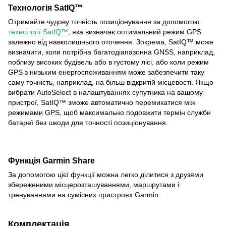
Технологія SatIQ™
Отримайте чудову точність позиціонування за допомогою
технології SatIQ™
, яка визначає оптимальний режим GPS
залежно від навколишнього оточення. Зокрема, SatIQ™ може
визначити, коли потрібна багатодіапазонна GNSS, наприклад,
поблизу високих будівель або в густому лісі, або коли режим
GPS з низьким енергоспоживанням може забезпечити таку
саму точність, наприклад, на більш відкритій місцевості. Якщо
вибрати AutoSelect в налаштуваннях супутника на вашому
пристрої, SatIQ™ зможе автоматично перемикатися між
режимами GPS, щоб максимально подовжити термін служби
батареї без шкоди для точності позиціонування.
Функція Garmin Share
За допомогою цієї функції можна легко ділитися з друзями
збереженими місцерозташуваннями, маршрутами і
тренуваннями на сумісних пристроях Garmin.
Комплектація