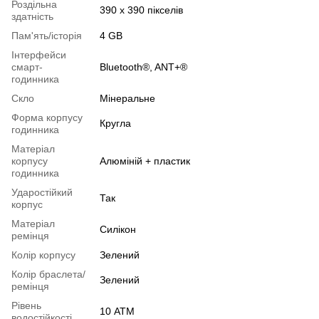
Роздільна
390 x 390 пікселів
здатність
Пам'ять/історія
4 GB
Інтерфейси
смарт-
Bluetooth®, ANT+®
годинника
Скло
Мінеральне
Форма корпусу
Кругла
годинника
Матеріал
корпусу
Алюміній + пластик
годинника
Ударостійкий
Так
корпус
Матеріал
Силікон
ремінця
Колір корпусу
Зелений
Колір браслета/
Зелений
ремінця
Рівень
10 АТМ
водостійкості