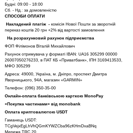
Будні: 09:00 - 18:00
Сб. - Нд.: за домовленістю
СПОСОБИ ОПЛАТИ
Накладений платіж
-
комісія Нової Пошти за зворотній
переказ коштів 20 грн +2% від вартості замовлення
На розрахунковий рахунок підприємства
ФОП Філімонов Віталій Михайлович
Рахунок отримувача у форматі IBAN: UA16 305299 00000
26007050276233, в ПАТ КБ «Приватбанк», ІПН 3169413533,
МФО 305299
Адреса: 49000, Україна, м. Дніпро, проспект Дмитра
Яворницького, 94А, магазин «GARMIN»
Телефон: (096) 350-35-00
Онлайн-оплата банківською карткою MonoPay
«Покупка частинами» від monobank
Оплата криптовалютою USDT
Гаманець USDT:
TCgVejxEgLhVhQGmKYWZCba96zKHmDxaBNq
Мережа TRC 20