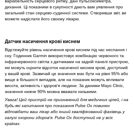
варіабельність серцевого ритму, дані пульсоксиметра,
дихання. Ці показники в сукупності дають вам уявлення про
загальний стан серцево-судинної системи. Створивши звіт, ви
можете надіслати його своєму лікарю.
Датчик насичення крові киснем
Відстежуйте рівень насичення крові киснем під час неспання і
сну. Годинник Garmin використовує комбінацію червоного та
інфрачервоного світла з датчиками на задній панелі пристрою,
які можуть оцінити відсоток насиченої киснем крові, доступний
у вашій крові. Зазвичай це значення має бути на рівні 95% або
вище в більшості випадків, але на показник можуть впливати
висота, активність і здоров'я людини. За даними Mayo Clinic,
значення нижче 90% можна вважати низькими.
Увага! Цей пристрій не призначений для медичних цілей, і на
будь-які запитання про показання Pulse Ox повинен
відповідати ваш лікар або інший кваліфікований фахівець у
галузі охорони здоров'я. Pulse Ox доступний не у всіх
країнах.