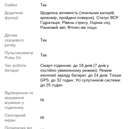
Galileo
Так
Додаткові
Щоденна активність (лічильник калорій,
функції
крокомір, пройдені поверхи), Статус ВСР,
Гідратація, Рівень стресу, Оцінка сну,
Ранковий звіт, Фітнес-вік тощо
Датчик
серцевого
Так
ритму
Пульсоксиметр
Так
Pulse Ox
Час роботи
Смарт-годинник: до 18 днів (7 днів у
батареї
постійно увімкненому режимі); Режим
економії заряду батареї: до 24 днів; Тільки
GPS: до 32 годин; Усі супутникові системи:
до 25 годин
Відтворення та
керування
Ні
музикою у
годиннику
Сенсорний
Ні
екран
Підзарядка від