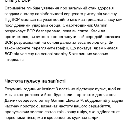
Отримайте глибше уявлення про загальний стан здоров'я
завдяки аналізу варіабельності серцевого ритму під час сну.
Під ВСР мається на увазі постійно мінлива тривалість часу між
послідовними ударами серця. Смарт-годинник Garmin
розраховує ВСР безперервно, поки ви спите. Коли ви
прокинетеся, ви зможете переглянути свій середній показник
ВСР, розрахований на основі даних за весь період сну. Ви
також можете переглянути графік, що показує, як змінилася
ВСР під час сну на основі аналізу 5-хвилинних часових
інтервалів.
Частота пульсу на зап'ясті
Розумний годинник Instinct 3 постійно відстежує пульс, щоб ви
могли контролювати його будь-коли – протягом дня чи ночі.
Датчик серцевого ритму Garmin Elevate™, вбудований у задню
частину пристрою, визначає частоту вашого серцебиття,
пропускаючи зелене світло крізь вашу шкіру, яке відбивається
червоними тільцями в кровоносних судинах шкіри.