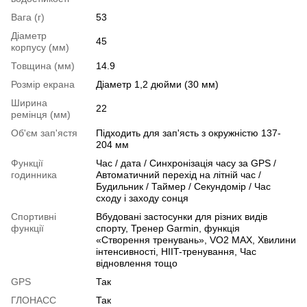
Вага (г)
53
Діаметр
45
корпусу (мм)
Товщина (мм)
14.9
Розмір екрана
Діаметр 1,2 дюйми (30 мм)
Ширина
22
ремінця (мм)
Об'єм зап'ястя
Підходить для зап'ясть з окружністю 137-
204 мм
Функції
Час / дата / Синхронізація часу за GPS /
годинника
Автоматичний перехід на літній час /
Будильник / Таймер / Секундомір / Час
сходу і заходу сонця
Спортивні
Вбудовані застосунки для різних видів
функції
спорту, Тренер Garmin, функція
«Створення тренувань», VO2 MAX, Хвилини
інтенсивності, HIIT-тренування, Час
відновлення тощо
GPS
Так
ГЛОНАСС
Так