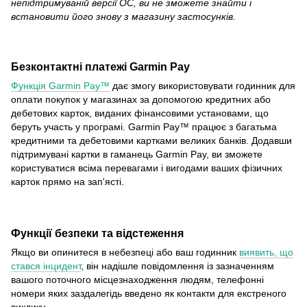
непідтримуваній версії ОС, ви не зможете знайти і
встановити його знову з магазину застосунків.
Безконтактні платежі Garmin Pay
Функція Garmin Pay™
дає змогу використовувати годинник для
оплати покупок у магазинах за допомогою кредитних або
дебетових карток, виданих фінансовими установами, що
беруть участь у програмі. Garmin Pay™ працює з багатьма
кредитними та дебетовими картками великих банків. Додавши
підтримувані картки в гаманець Garmin Pay, ви зможете
користуватися всіма перевагами і вигодами ваших фізичних
карток прямо на зап'ясті.
Функції безпеки та відстеження
Якщо ви опинитеся в небезпеці або ваш годинник
виявить, що
стався інцидент
, він надішле повідомлення із зазначенням
вашого поточного місцезнаходження людям, телефонні
номери яких заздалегідь введено як контакти для екстреного