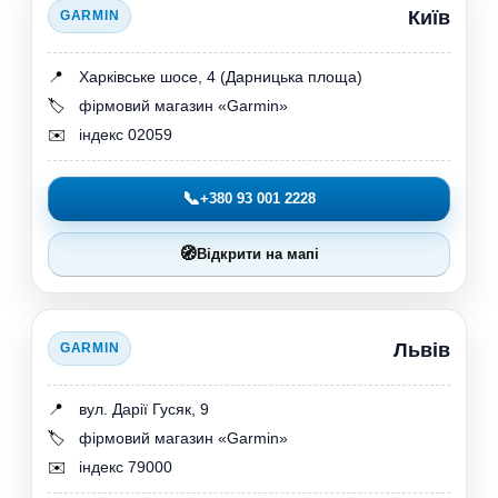
Київ
GARMIN
📍
Харківське шосе, 4 (Дарницька площа)
🏷️
фірмовий магазин «Garmin»
✉️
індекс 02059
📞
+380 93 001 2228
🧭
Відкрити на мапі
Львів
GARMIN
📍
вул. Дарії Гусяк, 9
🏷️
фірмовий магазин «Garmin»
✉️
індекс 79000