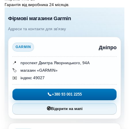
Гарантія від виробника 24 місяців.
Фірмові магазини Garmin
Адреси та контакти для зв'язку
Дніпро
GARMIN
📍
проспект Дмитра Яворницького, 94А
🏷️
магазин «GARMIN»
✉️
індекс 49027
📞
+380 93 001 2255
🧭
Відкрити на мапі