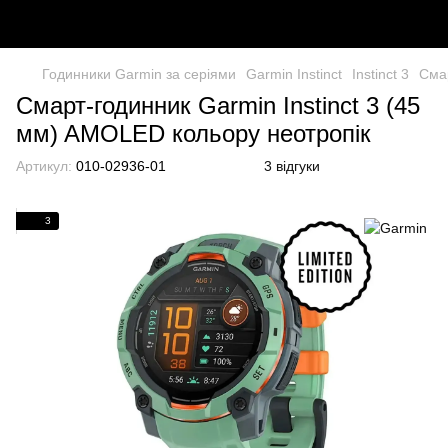
Годинники Garmin за серіями
Garmin Instinct
Instinct 3
Смар
Смарт-годинник Garmin Instinct 3 (45
мм) AMOLED кольору неотропік
Артикул:
010-02936-01
3 відгуки
3