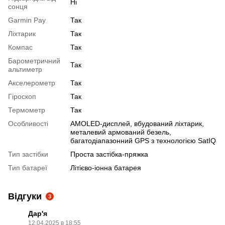
Ні
сонця
Garmin Pay
Так
Ліхтарик
Так
Компас
Так
Барометричний
Так
альтиметр
Акселерометр
Так
Гіроскоп
Так
Термометр
Так
Особливості
AMOLED-дисплей, вбудований ліхтарик,
металевий армований безель,
багатодіапазонний GPS з технологією SatIQ
Тип застібки
Проста застібка-пряжка
Тип батареї
Літієво-іонна батарея
Відгуки
3
Дар'я
12.04.2025 в 18:55