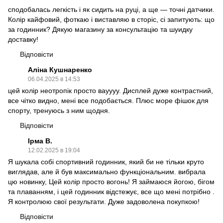
сподобалась легкість і як сидить на руці, а ще — точні датчики.
Колір кайфовий, фоткаю і виставляю в сторіс, сі запитують: що
за годинник? Дякую магазину за консультацію та шуидку
доставку!
Відповісти
Аліна Кушнаренко
06.04.2025 в 14:53
цей колір неотропік просто вауууу. Дисплей дуже контрастний,
все чітко видно, мені все подобається. Плюс море фішок для
спорту, тренуюсь з ним щодня.
Відповісти
Ірма В.
12.02.2025 в 19:04
Я шукала собі спортивний годинник, який би не тільки круто
виглядав, але й був максимально функціональним. вибрала
цю новинку, Цей колір просто вогонь! Я займаюся йогою, бігом
та плаванням, і цей годинник відстежує, все що мені потрібно .
Я контролюю свої результати. Дуже задоволена покупкою!
Відповісти