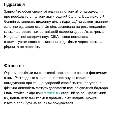
Гідратація
Записуйте обсяг спожитої рідини та отримуйте нагадування
про необхідність підтримувати водний баланс. Ваш пристрій
Garmin встановить щоденну ціль з гідратації за замовчуванням
залежно від вашої статі. Ця ціль заснована на рекомендаціях
кількох авторитетних організацій охорони здоров'я, зокрема
Національної академії наук США, і вона покликана
спрямовувати ваше споживання води тільки через споживання
рідини, а не через їжу.
Фітнес-вік
Оцініть, наскільки ви спортивні, порівняно з вашим фактичним
віком. Розглядайте значення фітнес-віку як корисне
нагадування про те, що здоровий спосіб життя і регулярна
фізична активність можуть допомогти вам почуватися бадьоро.
І пам'ятайте, якщо ваш
фітнес-вік
старший за ваш фактичний
вік, навіть невеликі кроки в правильному напрямі можуть
істотно вплинути на те, як ви почуваєтеся.