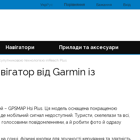
Порівняння
Укр
Рус
Бажання
Вхід
Навігатори
Прилади та аксесуари
 супутниковою технологією inReach Plus
ігатор від Garmin із
ей – GPSMAP H1i Plus. Ця модель оснащена покращеною
, де мобільний сигнал недоступний. Туристи, скелелази та всі,
 голосовими повідомленнями, а й робити фото й одразу
а сонці, фізичні кнопки для зручності керування та здатність