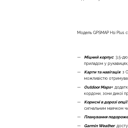
Модель GPSMAP H1i Plus с
Міцний корпус
: 3,5-д
приладом у рукавицях, 
Карти та навігація
: з
можливістю отримувати
Outdoor Maps+
: додат
кордони, зони дикої п
Корисні в дорозі опції
сигнальним маячком чи
Планування подорож
Garmin Weather
: дост