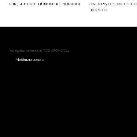
свідчить про наближення новинки
аналіз чуток, витоків і
патентів
Усі права належать ТОВ КРОНОС24
Мобільна версія