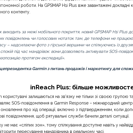
втономної роботи. На GPSMAP H1i Plus вже завантажені докладні к
ного контенту.
виходить за межі мобільного покриття, новий GPSMAP H1i Plus до
их повідомлень чи голосових нотаток там, де телефони не працюю
су – надсилаючи фото з гірської вершини чи спілкуючись із друзя
спокій під час мандрівок: вони дозволяють активувати SOS-повід
еопозицію протягом експедиції».
іцепрезидентка Garmin з питань продажів і маркетингу для спож
inReach Plus: більше можливосте
 користувачі залишаються на зв’язку не тільки зі своєю групою т
авляє SOS-повідомлення в Garmin Response – міжнародний центр,
 оновлення про хід операції, включно з підтвердженням, коли до
ві повідомлення, щоб рятувальні служби бачили деталі ситуації.
у не має «сліпих зон», тому спілкування доступне навіть у найвідд
іторити пересування мандрівника в реальному часі.