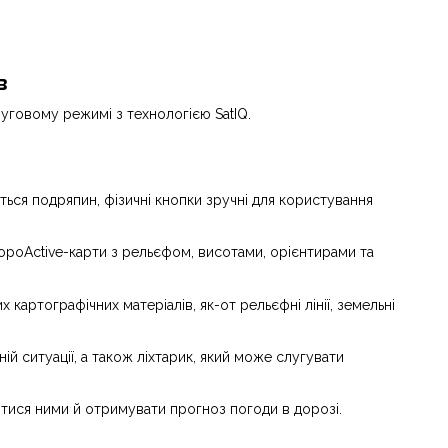
в
муговому режимі з технологією SatIQ.
ться подряпин, фізичні кнопки зручні для користування
opoActive-карти з рельєфом, висотами, орієнтирами та
картографічних матеріалів, як-от рельєфні лінії, земельні
й ситуації, а також ліхтарик, який може слугувати
итися ними й отримувати прогноз погоди в дорозі.