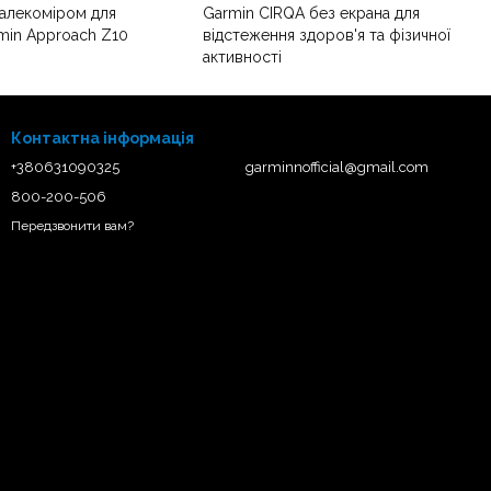
алекоміром для
Garmin CIRQA без екрана для
min Approach Z10
відстеження здоров'я та фізичної
активності
Контактна інформація
+380631090325
garminnofficial@gmail.com
800-200-506
Передзвонити вам?