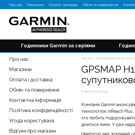
Перейти до основного контенту
Про нас
Магазини
Оплата і доставка
Обмін та повернення
Контак
Відгуки про магазин
Блог
Годинники Garmin за серіями
Годин
Про нас
Garmin – авторизований дилер в 
GPSMAP H1i 
Магазини
супутников
Оплата і доставка
Обмін та повернення
8 вересня 2025
Контактна інформація
Компанія Garmin анонсув
Політика конфіденційності
технологією inReach Plus,
хто любить подорожувати
Угода користувача
ділитися ними. У разі над
Відгуки про магазин
Навігатор має яскравий се