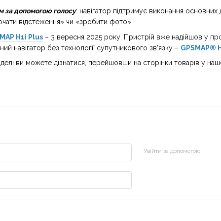
м за допомогою голосу
: навігатор підтримує виконання основних 
очати відстеження» чи «зробити фото».
MAP H1i Plus
– 3 вересня 2025 року. Пристрій вже надійшов у про
ий навігатор без технології супутникового зв’язку –
GPSMAP® 
делі ви можете дізнатися, перейшовши на сторінки товарів у на
Увійти за допомогою