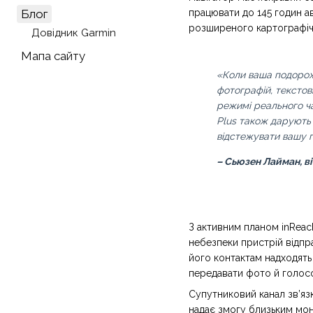
працювати до 145 годин а
Блог
розширеного картографіч
Довідник Garmin
Мапа сайту
«Коли ваша подорож 
фотографій, текстов
режимі реального ча
Plus також дарують 
відстежувати вашу г
– Сьюзен Лайман, в
З активним планом inReach
небезпеки пристрій відпр
його контактам надходять
передавати фото й голосо
Супутниковий канал зв’язк
надає змогу близьким мон