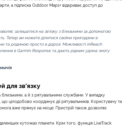
арти, а підписка Outdoor Maps+ відкриває доступ до
зволяє залишатися на зв’язку з близькими за допомогою
ть. Тепер ви можете ділитися своїми пригодами в
ми та родиною просто в дорозі. Можливості inReach
омлення в Garmin Response та дають рідним удома змогу
ивачів
й для зв’язку
а близькими, а й з рятувальними службами. У випадку
 що цілодобово координує дії рятувальників. Користувачу та
помога вже прямує на місце. Пристрій також дозволяє
аленіших куточках планети. Крім того, функція LiveTrack