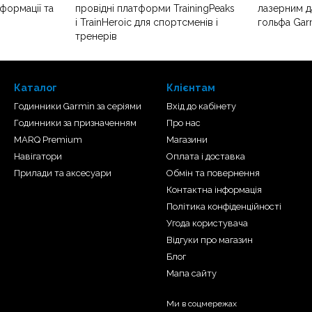
нформації та
провідні платформи TrainingPeaks
лазерним д
і TrainHeroic для спортсменів і
гольфа Gar
тренерів
Каталог
Клієнтам
Годинники Garmin за серіями
Вхід до кабінету
Годинники за призначенням
Про нас
MARQ Premium
Магазини
Навігатори
Оплата і доставка
Прилади та аксесуари
Обмін та повернення
Контактна інформація
Політика конфіденційності
Угода користувача
Відгуки про магазин
Блог
Мапа сайту
Ми в соцмережах