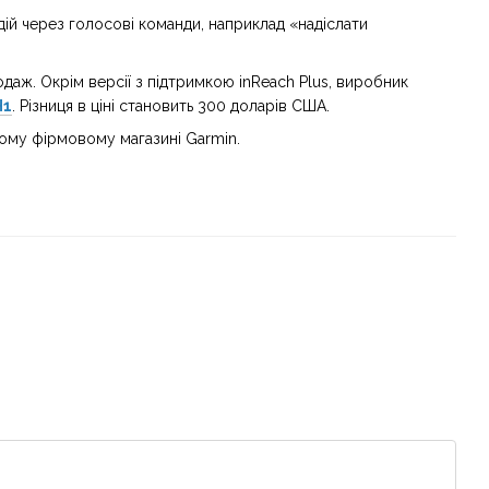
дій через голосові команди, наприклад «надіслати
даж. Окрім версії з підтримкою inReach Plus, виробник
H1
. Різниця в ціні становить 300 доларів США.
шому фірмовому магазині Garmin.