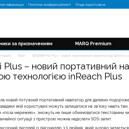
тна інформація
Політика конфіденційності
Угода користувача
ники за призначенням
MARQ Premium
Україні
Блог
GPSMAP H1i Plus – новий портативний навігатор від Garmin із
Plus – новий портативний нав
ою технологією inReach Plus
ала новий потужний портативний навігатор для далеких подорож
 завдяки якій користувачі можуть залишатися на зв’язку навіть там
 «поза мережею», зможуть не лише обмінюватися текстовими чи
звичайної ситуації з пристрою можна надіслати SOS-запит.
нсорний дисплей із діагоналлю 3,5 дюймів, який чудово читається н