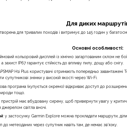
Для диких маршруті
творена для тривалих походів і витримує до 145 годин у багатос
Основні особливості:
юймовий кольоровий дисплей із хімічно загартованим склом не бої
а захист IP67 гарантує стійкість до впливу пилу, дощу або снігу.
 GPSMAP H1i Plus користувачі отримають попередньо завантажені T
 супутникові знімки у високій якості через Wi-Fi.
кова програма (купується окремо) відкриває доступ до розширених 
рироди тощо.
: пристрій має вбудовану сирену, щоб привернути увагу у критичні
 джерелом світла вночі.
ей
: у застосунку Garmin Explore можна прокладати маршрути, діл
уп до метеоданих через супутник навіть там, де немає зв’язку.